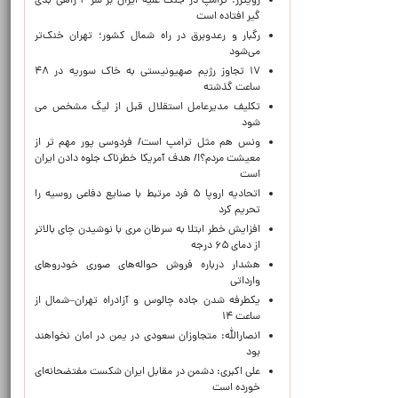
رویترز: ترامپ در جنگ علیه ایران بر سر ۲ راهی بدی
گیر افتاده است
رگبار و رعدوبرق در راه شمال کشور؛ تهران خنک‌تر
می‌شود
۱۷ تجاوز رژیم صهیونیستی به خاک سوریه در ۴۸
ساعت گذشته
تکلیف مدیرعامل استقلال قبل از لیگ مشخص می
شود
ونس هم مثل ترامپ است/ فردوسی پور مهم تر از
معیشت مردم؟!/ هدف آمریکا خطرناک جلوه دادن ایران
است
اتحادیه اروپا ۵ فرد مرتبط با صنایع دفاعی روسیه را
تحریم کرد
افزایش خطر ابتلا به سرطان مری با نوشیدن چای بالاتر
از دمای ۶۵ درجه
هشدار درباره فروش حواله‌های صوری خودروهای
وارداتی
یکطرفه شدن جاده چالوس و آزادراه تهران–شمال از
ساعت ۱۴
انصارالله: متجاوزان سعودی در یمن در امان نخواهند
بود
علی اکبری: دشمن در مقابل ایران شکست مفتضحانه‌ای
خورده است