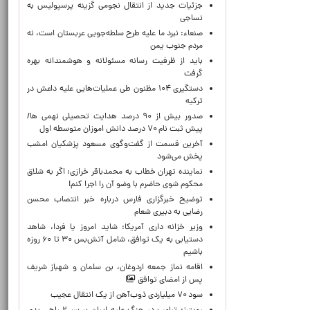
جزئیات جدید از انتقال نجومی گزینه پرسپولیس به
نساجی
صنعاء: نبرد ما علیه طرح سلطه‌جویی عربستان است، نه
مردم جنوب یمن
باید از ظرفیت رسانه مسئولانه و هوشمندانه بهره
گرفت
دستگیری ۱۰۴ مظنون طی عملیات‌هایی علیه داعش در
ترکیه
صدور بیش از ۹۰ درصد هدایت تحصیلی نهمی ها/
پیش ثبت نام ۷۰ درصد دانش اموزان متوسطه اول
آخرین قسمت از گفت‌وگوی مسعود پزشکیان امشب
پخش می‌شود
نماینده تهران خطاب به محمدباقر خرازی: اگر به شلاق
محکوم شوی حاضرم با وضو آن را اجرا کنم!
توضیح خبرگزاری فارس درباره خبر انتصاب محسن
رضایی به دبیری شعام
وزیر خزانه داری آمریکا: شاید امروز یا فردا، شاهد
دستیابی به یک توافق، شامل آتش‌بس ۳۰ تا ۶۰ روزه
باشیم
اقامه نماز جمعه اردوغان، بن ‌سلمان و شهباز شریف
پس از امضای توافق
سود ۷۰ میلیاردی ذوب‌آهن از یک انتقال عجیب