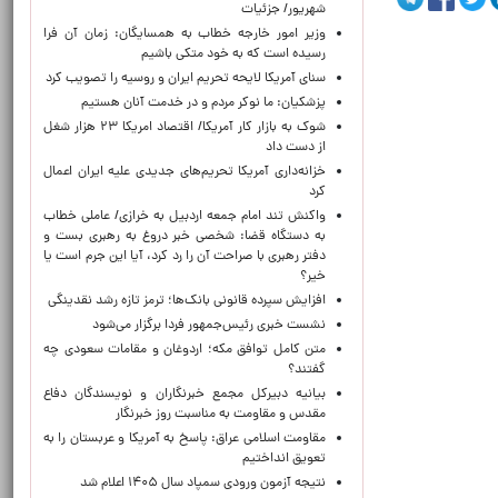
شهریور/ جزئیات
وزیر امور خارجه خطاب به همسایگان: زمان آن فرا
رسیده است که به خود متکی باشیم
سنای آمریکا لایحه تحریم ایران و روسیه را تصویب کرد
پزشکیان: ما نوکر مردم و در خدمت آنان هستیم
شوک به بازار کار آمریکا/ اقتصاد امریکا ۲۳ هزار شغل
از دست داد
خزانه‌داری آمریکا تحریم‌های جدیدی علیه ایران اعمال
کرد
واکنش تند امام جمعه اردبیل به خرازی/ عاملی خطاب
به دستگاه قضا: شخصی خبر دروغ به رهبری بست و
دفتر رهبری با صراحت آن را رد کرد، آیا این جرم است یا
خیر؟
افزایش سپرده قانونی بانک‌ها؛ ترمز تازه رشد نقدینگی
نشست خبری رئیس‌جمهور فردا برگزار می‌شود
متن کامل توافق مکه؛ اردوغان و مقامات سعودی چه
گفتند؟
بیانیه دبیرکل مجمع خبرنگاران و نویسندگان دفاع
مقدس و مقاومت به مناسبت روز خبرنگار
مقاومت اسلامی عراق: پاسخ به آمریکا و عربستان را به
تعویق انداختیم
نتیجه آزمون ورودی سمپاد سال ۱۴۰۵ اعلام شد