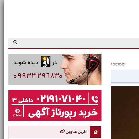
4050313001
آخرین عناوین