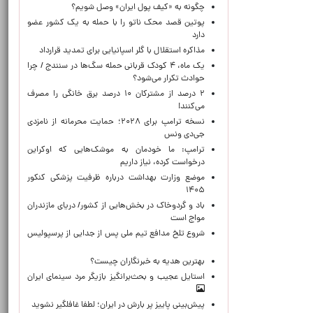
چگونه به «کیف پول ایران» وصل شویم؟
پوتین قصد محک ناتو را با حمله به یک کشور عضو
دارد
مذاکره استقلال با گلر اسپانیایی برای تمدید قرارداد
یک ماه، ۴ کودک قربانی حمله سگ‌ها در سنندج / چرا
حوادث تکرار می‌شود؟
۲ درصد از مشترکان ۱۰ درصد برق خانگی را مصرف
می‌کنند!
نسخه ترامپ برای ۲۰۲۸؛ حمایت محرمانه از نامزدی
جی‌دی ونس
ترامپ: ما خودمان به موشک‌هایی که اوکراین
درخواست کرده، نیاز داریم
موضع وزارت بهداشت درباره ظرفیت پزشکی کنکور
۱۴۰۵
باد و گردوخاک در بخش‌هایی از کشور/ دریای مازندران
مواج است
شروع تلخ مدافع تیم ملی پس از جدایی از پرسپولیس
بهترین هدیه به خبرنگاران چیست؟
استایل عجیب و بحث‌برانگیز بازیگر مرد سینمای ایران
پیش‌بینی پاییز پر بارش در ایران؛ لطفا غافلگیر نشوید