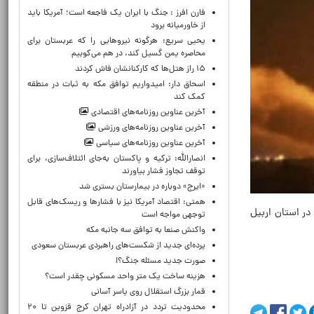
فارن افرز : جنگ با ایران یک فاجعه است؛ آمریکا باید
از خاورمیانه برود
یحیی سریع: هرگونه نیروهایی را که عربستان برای
محاصره یمن گسیل کند، در هم می‌کوبیم
۱۵ راز هتل‌ها که کارکنانشان فاش کردند
اسحاق دار: امیدواریم توافق مکه به ثبات در منطقه
کمک کند
آخرین عناوین روزنامه‌های اقتصادی
آخرین عناوین روزنامه‌های ورزشی
آخرین عناوین روزنامه‌های سیاسی
انصارالله: ترکیه و پاکستان به‌جای ائتلاف‌سازی، برای
توقف تجاوز فشار بیاورند
«ایرج» دوباره در بیمارستان بستری شد
همتی: اقتصاد آمریکا نیز با فشارها و ریسک‌های قابل
در استان اربیل
توجهی مواجه است
واکنش صنعا به توافق سه جانبه مکه
پرده‌ای جدید از شکست‌های راهبردی عربستان سعودی
صورت جدید مسئله جنگ؟!
هزینه ساخت یک متر واحد مسکونی چقدر است؟
قمار بزرگ استقلال روی یاسر آسانی
محدودیت تردد در آزادراه تهران کرج قزوین تا ۲۰