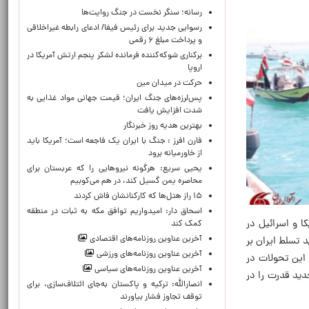
رسانه؛ سنگر نخست در جنگ روایت‌ها
رسوایی جدید برای رئیس فیفا/ ادعای رابطه غیراخلاقی
و پرداخت مبلغ ۶ رقمی
برکناری شوکه‌کننده فرمانده لشکر پنجم ارتش آمریکا در
اروپا
حركت در ميدان مين
پس‌لرزه‌های جنگ ایران؛ قیمت جهانی مواد غذایی به
شدت افزایش یافت
بهترین هدیه روز خبرنگار
فارن افرز : جنگ با ایران یک فاجعه است؛ آمریکا باید
از خاورمیانه برود
یحیی سریع: هرگونه نیروهایی را که عربستان برای
محاصره یمن گسیل کند، در هم می‌کوبیم
۱۵ راز هتل‌ها که کارکنانشان فاش کردند
اسحاق دار: امیدواریم توافق مکه به ثبات در منطقه
ا و اسرائیل در
کمک کند
آخرین عناوین روزنامه‌های اقتصادی
 تسلط ایران بر
آخرین عناوین روزنامه‌های ورزشی
 این تحولات در
آخرین عناوین روزنامه‌های سیاسی
دید قدرت را در
انصارالله: ترکیه و پاکستان به‌جای ائتلاف‌سازی، برای
توقف تجاوز فشار بیاورند