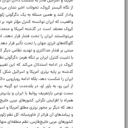
آمریکا و اسرائیل قادر به شکست دادن ایران ن
از نگاه آلیستر کروک، تحولات اخیر نشان می‌د
وادار کنند و همین مسئله به یک دگرگونی ژئو
واقعیت که ایران توانسته کنترل مؤثر خود بر ت
کروک معتقد است در گذشته آمریکا و متحدانش 
می‌توانستند ایران را تحت فشار قرار دهند،
گلوگاه‌های انرژی جهان را تحت تأثیر قرار دهد
مبتنی بر فشار حداکثری و تهدید نظامی دیگر کا
با تثبیت کنترل ایران بر تنگه هرمز، دگرگونی 
کروک در ادامه استدلال می‌کند که این تغیی
گذشته بر پایه برتری آمریکا و اسرائیل شکل گر
ایران را شکست دهد، بلکه ادامه رویارویی دائ
از این رو، به باور او، در بلندمدت دو گزینه ب
سمت نوعی بازتعریف روابط با ایران و پذیرش 
همراه با افزایش نگرانی کشورهای عربی خلیج
دهد که دیگر بر محور برتری مطلق آمریکا و اس
و پیامدهای آن فراتر از خاورمیانه، کل نظم ژئو
کشورهای عربی خلیج‌فارس، نظم منطقه‌ای منهای