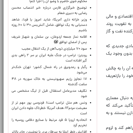
محکوم شوی حاضرم با وضو آن را اجرا کنم!
توضیح خبرگزاری فارس درباره خبر انتصاب محسن
رضایی به دبیری شعام
اقتصادی و مالی
وزیر خزانه داری آمریکا: شاید امروز یا فردا، شاهد
 به تقویت روند
دستیابی به یک توافق، شامل آتش‌بس ۳۰ تا ۶۰ روزه
باشیم
کننده نفت و گاز
اقامه نماز جمعه اردوغان، بن ‌سلمان و شهباز شریف
پس از امضای توافق
صادی جدیدی که
سود ۷۰ میلیاردی ذوب‌آهن از یک انتقال عجیب
، بدون وجود یک
رویترز: ترامپ در جنگ علیه ایران بر سر ۲ راهی بدی
گیر افتاده است
رگبار و رعدوبرق در راه شمال کشور؛ تهران خنک‌تر
ه آن را به چالش
می‌شود
ود را بازتعریف
۱۷ تجاوز رژیم صهیونیستی به خاک سوریه در ۴۸
ساعت گذشته
تکلیف مدیرعامل استقلال قبل از لیگ مشخص می
شود
ه دنبال معماری
ونس هم مثل ترامپ است/ فردوسی پور مهم تر از
کید می‌کند که
معیشت مردم؟!/ هدف آمریکا خطرناک جلوه دادن ایران
ازن نیستند و به
است
اتحادیه اروپا ۵ فرد مرتبط با صنایع دفاعی روسیه را
تحریم کرد
اهم کند و لزوم
افزایش خطر ابتلا به سرطان مری با نوشیدن چای بالاتر