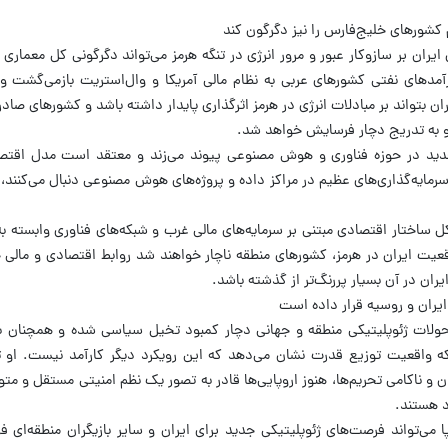
م کشورهای خلیج‌فارس را نیز دگرگون کند
ران بر سازوکار عبور و مرور انرژی در تنگه هرمز می‌تواند دگرگونی کل معماری 
رآمدهای نفتی کشورهای عربی به نظام مالی آمریکا و وال‌استریت بازمی‌گشت و
ن بتواند بر مبادلات انرژی در هرمز اثرگذاری پایدار داشته باشد و کشورهای صادر
الگو به تدریج دچار فرسایش خواهد شد.
دید در حوزه فناوری و هوش مصنوعی پیوند می‌زند و معتقد است مدل اقت
 سرمایه‌گذاری‌های عظیم در مراکز داده و پروژه‌های هوش مصنوعی دنبال می‌کنند
که کل ساختار اقتصادی مبتنی بر سرمایه‌های مالی غرب و شبکه‌های فناوری وابسته ب
یت ایران در هرمز، کشورهای منطقه ناچار خواهند شد روابط اقتصادی و مالی خ
ان در آن بسیار پررنگ‌تر از گذشته باشد.
ایران و روسیه قرار داده است
ا تحولات ژئوپلیتیکی منطقه و جهانی دچار کمبود تخیل سیاسی شده و همچنان ب
ه واقعیت توزیع قدرت نشان می‌دهد که این رویکرد دیگر کارآمد نیست. او تأ
 و ناکامی تحریم‌ها، هنوز اروپایی‌ها قادر به تصور یک نظم امنیتی مستقل و متو
د هستند.
‌تواند فرصت‌های ژئوپلیتیکی جدید برای ایران و سایر بازیگران منطقه‌ای فر