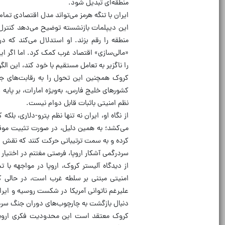
منطقه‌ای تبدیل شود.
ایران با تنگه هرمز می‌تواند مدل اقتصادی تما
این دیپلمات بازنشسته توضیح می‌دهد کنترل ای
منطقه را رقم بزند. او استدلال می‌کند که د
«مالی‌سازی» اقتصاد غرب کمک کرد. اما اگر ایرا
را ناگزیر به تعامل مستقیم با خود کند، این 
کروک همچنین این تحول را به رقابت‌های ج
کشورهای خلیج فارس، به‌ویژه امارات، بر پایه
نظم امنیتی باثبات قابل دوام نیست.
از نگاه او، ایران نه تنها نظم پترو-دلاری، بل
می‌کشد؛ به همین دلیل، در صورت تثبیت موقع
کرده و به سمت ترتیباتی حرکت کنند که نقش ایر
سردرگمی آشکار اروپا، فرصتی مغتنم در اختیار 
از دیدگاه آلیستر کروک، اروپا در مواجهه ب
امنیتی مبتنی بر سلطه غرب است، در حالی ک
علیرغم ناتوانی آمریکا در شکست روسیه و ایران
دنبال بازگشت به چارچوب‌های دوران جنگ سر
کروک معتقد است این محدودیت فکری اروپا می