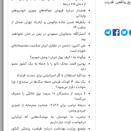
زیع واقعی قدرت
از دمای ۶۵ درجه
هشدار درباره فروش حواله‌های صوری خودروهای
وارداتی
یکطرفه شدن جاده چالوس و آزادراه تهران–شمال از
ساعت ۱۴
انصارالله: متجاوزان سعودی در یمن در امان نخواهند
بود
علی اکبری: دشمن در مقابل ایران شکست مفتضحانه‌ای
خورده است
چگونه به «کیف پول ایران» وصل شویم؟
پوتین قصد محک ناتو را با حمله به یک کشور عضو
دارد
مذاکره استقلال با گلر اسپانیایی برای تمدید قرارداد
یک ماه، ۴ کودک قربانی حمله سگ‌ها در سنندج / چرا
حوادث تکرار می‌شود؟
۲ درصد از مشترکان ۱۰ درصد برق خانگی را مصرف
می‌کنند!
نسخه ترامپ برای ۲۰۲۸؛ حمایت محرمانه از نامزدی
جی‌دی ونس
ترامپ: ما خودمان به موشک‌هایی که اوکراین
درخواست کرده، نیاز داریم
موضع وزارت بهداشت درباره ظرفیت پزشکی کنکور