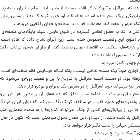
یستند
هد که اسرائیل و آمریکا دیگر قادر نیستند از طریق ابزار نظامی، ایران را به پ
پلیتیکی بزرگ منجر شده است. به اعتقاد او، حتی اگر جنگ به‌طور رسمی پایان 
نگه هرمز را حفظ کند، معادلات قدرت در منطقه و جهان را تغییر می‌دهد.
با اتکا به حضور نظامی گسترده در خلیج فارس، شبکه پایگاه‌های منطقه‌ای و 
 اما اکنون این وضعیت معکوس شده است؛ زیرا ایران نشان داده که قادر است ی
 و هزینه‌های سنگینی بر اقتصاد جهانی تحمیل کند. از نظر او، همین توانایی باع
رآمدی سابق را نداشته باشد.
نظم جهانی کامل می‌شود
ر توازن صرفاً یک مسئله نظامی نیست، بلکه نشانه فرسایش نظم منطقه‌ای‌ است
فته بود. او معتقد است اسرائیل به تدریج با این واقعیت روبه‌رو می‌شود که نه‌
می نیز می‌تواند خود اسرائیل را در معرض یک بحران وجودی قرار دهد.
یشتر باقی نمی‌ماند: یا ادامه مسیر تقابل که هزینه‌های آن روزبه‌روز افزایش می‌ی
واقعیت‌های جدید قدرت در منطقه. کروک تأکید می‌کند که توان ایران در تأثیر
 فارس از بی‌ثباتی‌های ناشی از جنگ، می‌تواند کشورها را به سمت معماری ام
رائیل بنا نشده باشد. از دید او، این همان تحول بنیادینی است که اکنون در حا
پلیتیکی جهانی را تحت تأثیر قرار خواهد داد.
 آمریکا را ترجیح می‌دهند