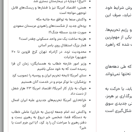
«ایرج» دوباره در بیمارستان بستری شد
ذیرش شرایط خود
همتی: اقتصاد آمریکا نیز با فشارها و ریسک‌های قابل
توجهی مواجه است
نیابد، صرف این
واکنش صنعا به توافق سه جانبه مکه
پرده‌ای جدید از شکست‌های راهبردی عربستان سعودی
رژیم تحریم‌ها،
صورت جدید مسئله جنگ؟!
کی از مهم‌ترین
هزینه ساخت یک متر واحد مسکونی چقدر است؟
ث شده که راهبرد
قمار بزرگ استقلال روی یاسر آسانی
محدودیت تردد در آزادراه تهران کرج قزوین تا ۲۰
شهریور/ جزئیات
وزیر امور خارجه خطاب به همسایگان: زمان آن فرا
 که طی دهه‌های
رسیده است که به خود متکی باشیم
تنها نمی‌تواند
سنای آمریکا لایحه تحریم ایران و روسیه را تصویب کرد
پزشکیان: ما نوکر مردم و در خدمت آنان هستیم
ابد، یا حرکت به
شوک به بازار کار آمریکا/ اقتصاد امریکا ۲۳ هزار شغل
از دست داد
گذاری بر هرمز،
خزانه‌داری آمریکا تحریم‌های جدیدی علیه ایران اعمال
نیتی جدیدی سوق
کرد
ل شکل‌گیری است
واکنش تند امام جمعه اردبیل به خرازی/ عاملی خطاب
به دستگاه قضا: شخصی خبر دروغ به رهبری بست و
دفتر رهبری با صراحت آن را رد کرد، آیا این جرم است یا
خیر؟