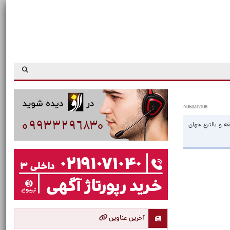
4050312106
ه و بالتبع جهان
آخرین عناوین