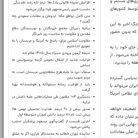
ری‌های مستمر و
افزایش سپرده قانونی بانک‌ها؛ ترمز تازه رشد نقدینگی
 توسط کشورهای
نشست خبری رئیس‌جمهور فردا برگزار می‌شود
متن کامل توافق مکه؛ اردوغان و مقامات سعودی چه
گفتند؟
نگ اخیر به این
بیانیه دبیرکل مجمع خبرنگاران و نویسندگان دفاع
ی که بدون حضور
مقدس و مقاومت به مناسبت روز خبرنگار
مقاومت اسلامی عراق: پاسخ به آمریکا و عربستان را به
تعویق انداختیم
 جای خود را به
نتیجه آزمون ورودی سمپاد سال ۱۴۰۵ اعلام شد
اخته می‌شود. از
جزئیات جدید از انتقال نجومی گزینه پرسپولیس به
قه را بپذیرد.
نساجی
صنعاء: نبرد ما علیه طرح سلطه‌جویی عربستان است، نه
فق سیاسی گسترده
مردم جنوب یمن
باید از ظرفیت رسانه مسئولانه و هوشمندانه بهره
ان می‌تواند با
گرفت
ی نظامی آمریکا
دستگیری ۱۰۴ مظنون طی عملیات‌هایی علیه داعش در
ترکیه
ا تضعیف خواهد
صدور بیش از ۹۰ درصد هدایت تحصیلی نهمی ها/
پیش ثبت نام ۷۰ درصد دانش اموزان متوسطه اول
یر نشان داده که
آخرین قسمت از گفت‌وگوی مسعود پزشکیان امشب
 نهایی این روند
پخش می‌شود
ن اصلی معادلات
نماینده تهران خطاب به محمدباقر خرازی: اگر به شلاق