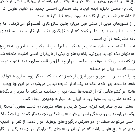
ج فارس اکنون بیش از آنکه نگران قدرت ایران باشند، از بی‌ثباتی ناشی از درگی
د. به همین دلیل، ایده ایجاد یک معماری امنیتی جدید در خلیج فارس که
 داشته باشد، بیش از گذشته مورد توجه قرار گرفته است.
ز کشورهای عربی از مدتی قبل درباره چنین سازوکاری گفت‌وگو می‌کردند، اما ج
، ایران نیز بارها اعلام کرده که از شکل‌گیری یک سازوکار امنیتی منطقه‌ا
آماده مشارکت در آن است.
 پیدا کند، نظم سابق مبتنی بر همگرایی اعراب و اسرائیل علیه ایران به تدریج
ه‌عنوان یک تهدید بیرونی، بلکه به‌عنوان یکی از بازیگران اصلی امنیت منطقه شن
سازد که به جای تکیه صرف بر سیاست مهار و تقابل، واقعیت‌های جدید قدرت در منط
 تثبیت قدرت ایران در منطقه
د را در مدیریت عبور و مرور انرژی از هرمز تثبیت کند، دیگر لزوماً نیازی به توا
واهد داشت، زیرا خود تنگه به یک ابزار قدرت تبدیل می‌شود. در این چارچوب، ایر
ه بر کشورهایی که از تحریم‌ها علیه تهران حمایت می‌کنند یا میزبان پایگاه‌ها
به دنبال روابط متوازن‌تر با ایران‌اند، موازنه جدیدی ایجاد کند.
 سنتی میان صادرات انرژی خلیج فارس و نظام پترودلاری تحت رهبری آمریکا ر
ی‌کند درباره تداوم وابستگی امنیتی خود به واشنگتن تجدیدنظر کنند؛ زیرا جنگ اخ
حتی می‌تواند منطقه را در معرض درگیری‌های پرهزینه قرار دهد. از نظر او، نتیجه
دی در خلیج فارس باشد که در آن ایران به جای یک بازیگر منزوی، به یکی از ارکا