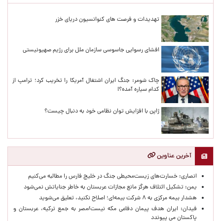
پربازدیدهای اخیر
تهدیدات و فرصت های کنوانسیون دریای خزر
افشای رسوایی جاسوسی سازمان ملل برای رژیم صهیونیستی
چاک شومر: جنگ ایران اشتغال آمریکا را تخریب کرد؛ ترامپ از
کدام سیاره آمده؟!
ژاپن با افزایش توان نظامی خود به دنبال چیست؟
آخرین عناوین
انصاری: خسارت‌های زیست‌محیطی جنگ در خلیج فارس را مطالبه‌ می‌کنیم
یمن: تشکیل ائتلاف هرگز مانع مجازات عربستان به خاطر جنایاتش نمی‌شود
هشدار بیمه مرکزی به ۸ شرکت بیمه‌ای؛ اصلاح نکنید، تعلیق می‌شوید
فیدان: ایران هدف پیمان دفاعی مکه نیست/مصر به جمع ترکیه، عربستان و
پاکستان می پیوندد