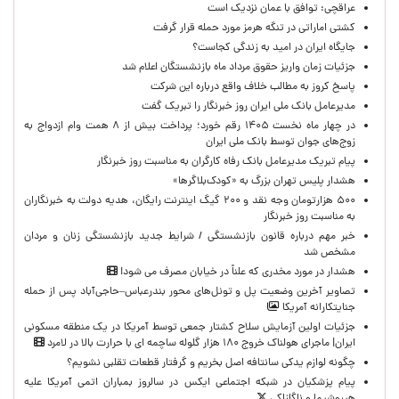
عراقچی: توافق با عمان نزدیک است
کشتی اماراتی در تنگه هرمز مورد حمله قرار گرفت
جایگاه ایران در امید به زندگی کجاست؟
جزئیات زمان واریز حقوق مرداد ماه بازنشستگان اعلام شد
پاسخ کروز به مطالب خلاف واقع درباره این شرکت
مدیرعامل بانک ملی ایران روز خبرنگار را تبریک گفت
در چهار ماه نخست ۱۴۰۵ رقم خورد؛ پرداخت بیش از ۸ همت وام ازدواج به
زوج‌های جوان توسط بانک ملی ایران
پیام تبریک مدیرعامل بانک رفاه کارگران به مناسبت روز خبرنگار
هشدار پلیس تهران بزرگ به «کودک‌بلاگرها»
۵۰۰ هزارتومان وجه نقد و ۲۰۰ گیگ اینترنت رایگان، هدیه دولت به خبرنگاران
به مناسبت روز خبرنگار
خبر مهم درباره قانون بازنشستگی / شرایط جدید بازنشستگی زنان و مردان
مشخص شد
هشدار در مورد مخدری که علناً در خیابان مصرف می شود!
تصاویر آخرین وضعیت پل و تونل‌های محور بندرعباس–حاجی‌آباد پس از حمله
جنایتکارانه آمریکا
جزئیات اولین آزمایش سلاح کشتار جمعی توسط آمریکا در یک منطقه مسکونی
ایران| ماجرای هولناک خروج ۱۸۰ هزار گلوله ساچمه ای با حرارت بالا در لامرد
چگونه لوازم یدکی سانتافه اصل بخریم و گرفتار قطعات تقلبی نشویم؟
پیام پزشکیان در شبکه اجتماعی ایکس در سالروز بمباران اتمی آمریکا علیه