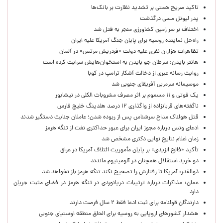
تاکید صریح همتی بر تشدید نظارت بر بانک‌ها
پدر لیونل مسی درگذشت
اختلاف بر سر زمین کشاورزی منجر به قتل شد
راه‌حل نماینده روسیه برای پایان جنگ آمریکا علیه ایران
تظاهرات هزاران نفری علیه دولت «فردریش مرتس» در آلمان
هانتر بایدن: سرطان جو بایدن به استخوان‌هایش سرایت کرده است
روایت رسانه عبری از دخالت آشکار ترامپ در کوبا
موسیمانه سرمربی آفریقای جنوبی شد
یک فوتی و ۱۱ مسموم بر اثر مصرف مشروبات الکلی در نیشابور
ناگفته‌های قربانزاده از واگذاری ۱۲ درصد هلدینگ خلیج فارس
قتل هولناک مداح سرشناس پس از ربوده شدن؛ عاملان جنایت دستگیر شدند
ادعای ونس درباره مجوز ایران برای عبور حداکثری نفت از تنگه هرمز
زمان اعلام نتایج نهایی دکتری مشخص شد
تأکید «فالح الزیدی» بر پایان مأموریت ائتلاف آمریکا در عراق
دو خرید استقلال همچنان در آلومینیوم ماندند
ذوالقدر: آمریکا تا رفتارش را تصحیح نکند تنگه هرمز باز نخواهد شد
عمان: مذاکرات درباره ترتیبات دریانوردی در تنگه هرمز در فضای مثبت جریان
دارد
دارندگان قولنامه برای ثبت ادعا فقط ۲ سال فرصت دارند
هشدار کشورهای اروپایی به روسیه برای الحاق منطقه اوستیای جنوبی