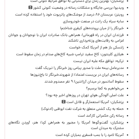
پزشکیان‌: بهترین زمان برای دستیابی به توافق شرایط کنونی است
ویدیو/ بررسی جایگاه و مشکلات رسانه در وضعیت کنونی کشور
رویترز: عربستان ۸۶ درصد از موشک‌های پاتریوت خود را استفاده کرده است
سایه سیاه یک رانت در صنعت خودروسازی
خبرنگار را از میان پرونده‌های کیفری شناختم!
​فرزندان ایران در راه قهرمانی/ همراهی بانک صادرات ایران با نوجوانان و جوانان
اعزامی به رقابت‌های وزنه‌برداری تاشکند
زلنسکی باز هم از آمریکا کمک خواست
هیلاری کلینتون: کاخ سفید ترامپ شبیه کاخ‌های صدام در زمان سقوط است
ترکیه: توافق مکه علیه ایران نیست
مدیرعامل بیمه ملت با صدور پیامی روز خبرنگار را تبریک گفت
رسانه‌های ایران در بن‌بست اعتماد/ از شهروندخبرنگار تا باج‌نیوزها
سقوط آسانسور در میدان آرژانتین/ ۹ نفر مصدوم شدند
می‌خواهیم به کجا برسیم؟
علت اصلی آلودگی هوای تهران در روزهای اخیر چه بود؟
پزشکیان: آمریکا استعمارگر و قاتل است
حمله به یک کشتی متعلق به شرکت نفت ابوظبی (ادنوک)
رسانه رکن حکمرانی کارآمد است
پزشکیان: گفت‌وگوها آمریکا را مجبور به همراهی کرد/ هنر، آوردن نگاه‌های
مشترک به میدان است
آمریکا لامرد را با بمب فسفری بمباران کرده است