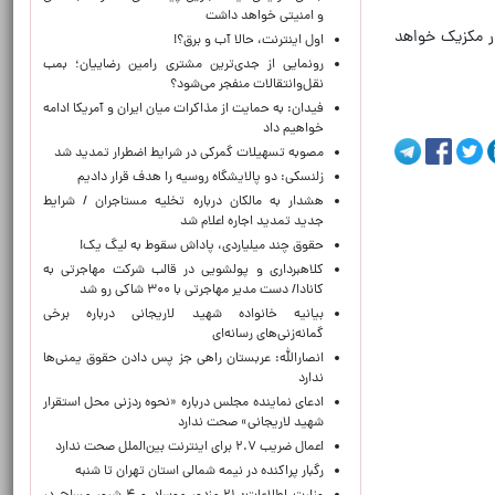
و امنیتی خواهد داشت
کیه عازم شهر تیخوانا در مکزیک خواهد
اول اینترنت، حالا آب و برق؟!
رونمایی از جدی‌ترین مشتری رامین رضاییان؛ بمب
نقل‌وانتقالات منفجر می‌شود؟
فیدان: به حمایت از مذاکرات میان ایران و آمریکا ادامه
خواهیم داد
مصوبه تسهیلات گمرکی در شرایط اضطرار تمدید شد
زلنسکی: دو پالایشگاه روسیه را هدف قرار دادیم
هشدار به مالکان درباره تخلیه مستاجران / شرایط
جدید تمدید اجاره اعلام شد
حقوق چند میلیاردی، پاداش سقوط به لیگ یک!
کلاهبرداری و پولشویی در قالب شرکت مهاجرتی به
کانادا/ دست مدیر مهاجرتی با ۳۰۰ شاکی رو شد
بیانیه خانواده شهید لاریجانی درباره برخی
گمانه‌زنی‌های رسانه‌ای
انصارالله: عربستان راهی جز پس دادن حقوق یمنی‌ها
ندارد
ادعای نماینده مجلس درباره «نحوه ردزنی محل استقرار
شهید لاریجانی» صحت ندارد
اعمال ضریب ۲.۷ برای اینترنت بین‌الملل صحت ندارد
رگبار پراکنده در نیمه شمالی استان تهران تا شنبه