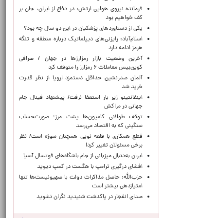
فرمانده نیروی هوایی ارتش: در دفاع از ایران، جان بر
کف خواهیم بود
یکی از دستاوردهای پزشکیان در این دو سال چه بود؟
اسلام‌آباد: رایزنی‌های دیپلماتیک درباره منطقه و تنگه
هرمز ادامه دارد
آخرین وضعیت بازار رمزارزها در جهان / صرافی
کوین‌بیس معاملات ۶ رمزارز را متوقف کرد
آلمان صدرنشین حداقل دستمزد اروپا از نظر قدرت
خرید شد
اینفانتینو زیر بار استعفا نرفت/ پیشنهاد فینال جام
جهانی در مراکش
توقف طولانی کامیون‌ها پشت مرز؛ صورت‌حساب
سنگینی که به اقتصاد می‌رسد
قطع همکاری با قلعه نویی همچنان سوژه است/ نظر
برخی مسئولان تغییر کرد!
ایران به‌دنبال میزبانی از جام باشگاه‌های فوتسال آسیا
افشای درگیری ترامپ با هگست در کمپ دیوید
حزب‌الله: حاصل مذاکرات دولت با صهیونیست‌ها تنها
امتیازدهی‌ بیشتر است
صدای انفجار در پاکدشت شنیدید نگران نشوید