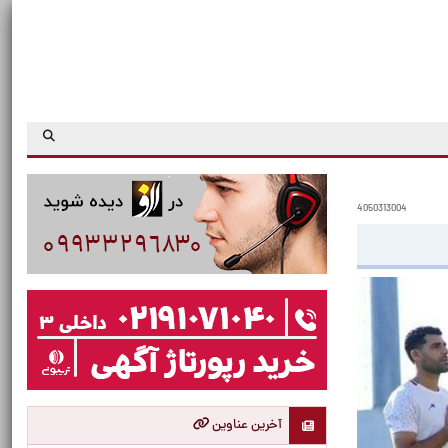
4050313004
آخرین عناوین