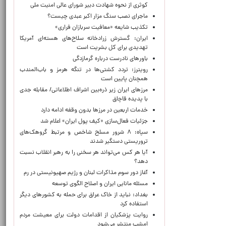
کوثری از نحوه شهادت دبیر شورای عالی امنیت ملی
ماجرای نصب سنگ مزار اکبر عبدی چیست؟
تکذیب شایعه «معافیت سربازان فراری»
ایران: گسترش زرادخانه سلاح‌های هسته‌ای آمریکا
تهدیدی برای کل بشریت است
باورهای نادرست درباره گرمازدگی
رویترز: تردد کشتی‌ها در تنگه هرمز و باب‌المندب
همچنان پایین است
مرزهای ایران زیر ذره‌بین اشراف اطلاعاتی/ مقابله جدی
با پدیده قاچاق
خدمات اربعین در مرزها بدون وقفه ادامه دارد
جزئیات فعال‌سازی «کیف پول ایران» اعلام شد
سپاه: ۸ شرور مسلح شاخص و مرتبط گروهک‌های
تروریستی دستگیر شدند
آیا هر کس می‌تواند هر سخنی را به رهبر انقلاب نسبت
دهد؟
آغاز دور سوم مذاکرات لبنان و رژیم صهیونیستی در رم
مسئله مانایی ایران و اصلاح الگوی توسعه
بغداد: نباید از خاک عراق برای حمله به کشورهای دیگر
استفاده کرد
روایت پزشکیان از اقدامات دولت برای معیشت مردم
امشب منتشر می‌شود