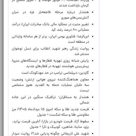
وزارت اطلاعات: ۲۱ مزدور موساد و ۴ شرور مسلح در
کرمان بازداشت شدند
هشدار درباره مرحله فاجعه‌بار غزه در میان
آتش‌بس‌های صوری
تغییر مثبت در عملکرد مالی بانک صادرات ایران/ درآمد
عملیاتی ۸۰ درصد رشد کرد
ابن‌الرضا: فناوری بومی ایران، برتر از هر سامانه وارداتی
در منطقه است
روایت زندگی رهبر شهید انقلاب برای نسل نوجوان
منتشر شد
پایش شبانه روزی تهویه قطارها و ایستگاه‌های مترو/
پیش‌بینی هوشمند تهویه در قطارهای جدید
گاردین: دیپلماسی ترامپ در حد مهدکودک است
معاون هماهنگ‌کننده نیروی هوایی ارتش: وضعیت
سه خلبان عملیات حمله به العدید هنوز مشخص
نیست
هشدار به مسافران؛ ترافیک سنگین در این جاده
شمالی
قیمت جدید طلا و سکه امروز ۱۵ مردادماه ۱۴۰۵/ مرز
مقاومتی طلا و سکه شکست + جدول
سقوط آزاد قیمت خودرو در بازار/ آخرین قیمت پراید،
پژو، ساینا، شاهین، کوییک و تارا + جدول
شهید علی لاریجانی چگونه ردیابی شد؟/ روایت سردار