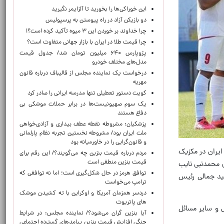
این خوراکی‌ها را بخورید تا آلزایمر نگیرید
دو بازیکن آزاد در راه پیوستن به پرسپولیس
چرا خداوند بر خوردن این ۳ میوه تأکید کرده است؟!
چرا قیمت طلا در ایران با بازار جهانی متفاوت است؟
پژوپارس ۶۴۰ میلیون تومان شد/ جدول قیمت
مدل‌های مختلف خودرو
درخواست یک نماینده مجلس از قالیباف درباره قانون
مهریه
کویت دستور تعطیلی تنها مدرسه ایرانی را صادر کرد
یک‌ سوم صهیونیست‌ها در برابر حملات موشکی بی
دفاع هستند
پزشکیان: مشروطه نقطه عطف بیداری و آزادی‌خواهی
ملت ایران بود/ مشروطه نخستین تجربه نظام پارلمانی
و قانون‌گرایی را در خاورمیانه بود
ایران در مکزیک
مردم درباره قیمت بنزین چه می‌گویند؟/ این رقم برای
قیمت بنزین منطقی است
ی محمدنبی نایب
توافق هرمز در حال شکل‌گیری است؛ اما نه توافقی که
ید جمالی رئیس
ترامپ می‌خواست
دردسر همزمان آمریکا و اوکراین با ته کشیدن موشک
های پاتریوت
ل و سایر مسائل
آیا بنزین گران می‌شود؟/ نماینده مجلس: در شرایط
جنگی افزایش قیمت بنزین پیامدهای گسترده اجتماعی