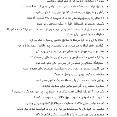
سود ۷۰ میلیاردی ذوب‌آهن از یک انتقال عجیب
رویترز: ترامپ در جنگ علیه ایران بر سر ۲ راهی بدی گیر افتاده است
رگبار و رعدوبرق در راه شمال کشور؛ تهران خنک‌تر می‌شود
۱۷ تجاوز رژیم صهیونیستی به خاک سوریه در ۴۸ ساعت گذشته
تکلیف مدیرعامل استقلال قبل از لیگ مشخص می شود
ونس هم مثل ترامپ است/ فردوسی پور مهم تر از معیشت مردم؟!/ هدف آمریکا
خطرناک جلوه دادن ایران است
اتحادیه اروپا ۵ فرد مرتبط با صنایع دفاعی روسیه را تحریم کرد
افزایش خطر ابتلا به سرطان مری با نوشیدن چای بالاتر از دمای ۶۵ درجه
هشدار درباره فروش حواله‌های صوری خودروهای وارداتی
یکطرفه شدن جاده چالوس و آزادراه تهران–شمال از ساعت ۱۴
انصارالله: متجاوزان سعودی در یمن در امان نخواهند بود
علی اکبری: دشمن در مقابل ایران شکست مفتضحانه‌ای خورده است
چگونه به «کیف پول ایران» وصل شویم؟
پوتین قصد محک ناتو را با حمله به یک کشور عضو دارد
مذاکره استقلال با گلر اسپانیایی برای تمدید قرارداد
یک ماه، ۴ کودک قربانی حمله سگ‌ها در سنندج / چرا حوادث تکرار می‌شود؟
۲ درصد از مشترکان ۱۰ درصد برق خانگی را مصرف می‌کنند!
نسخه ترامپ برای ۲۰۲۸؛ حمایت محرمانه از نامزدی جی‌دی ونس
ترامپ: ما خودمان به موشک‌هایی که اوکراین درخواست کرده، نیاز داریم
موضع وزارت بهداشت درباره ظرفیت پزشکی کنکور ۱۴۰۵