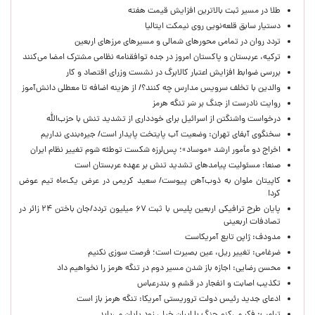
طلا در مسیر ثبت بالاترین افزایش قیمت هفته
دستیار سابق قلعه‌نویی روی نیمکت ایتالیا
تردد روان در تمامی محورهای شمالی و مسیرهای مرزهای اربعین
ترکیه، عربستان و پاکستان امروز در جده توافقنامه نظامی مشترک امضا می‌کنند
بررسی ضوابط افزایش اعتبار کالابرگ در نشست وزرای اقتصاد و کار
والدین با تخلف سرویس مدارس چه کنند؟/ از هزینه اضافه تا معطلی دانش‌آموز
روایت نادرست از جنگ بر سَر تنگه هرمز
درخواست واشنگتن از اسرائیل برای خودداری از تشدید تنش با حزب‌الله
سخنگوی آبفای تهران: وضعیت آب پایتخت پایدار است/ جیره‌بندی نداریم
اخراج دو مأمور ارشد «موساد»؛ پس‌لرزه شکست توطئه شوم تغییر نظام ایران
صنعا: مسئولیت پیامدهای تشدید تنش بر عهده عربستان است
کاپیتان ملوان به ذوب‌آهن پیوست/ سعید کریمی در عرض یک‌ماه تیم عوض
کرد!
پایان طرح ترافیکی اربعین پلیس با ثبت ۶۷ میلیون تردد/جان باختن ۲۴ زائر در
تصادفات اربعینی
مدودف: ژاپن تابع آمریکاست
ضرغامی: تغییر ریل، عین بصیرت است؛ فرصت سوزی نکنیم
محسن رضایی: اجازه باز شدن مسیر دوم در تنگه هرمز را نخواهیم داد
تکذیب اصابت و انفجار در قشم و بندرعباس
ادعای جدید رئیس دولت تروریستی آمریکا: تنگه هرمز باز است