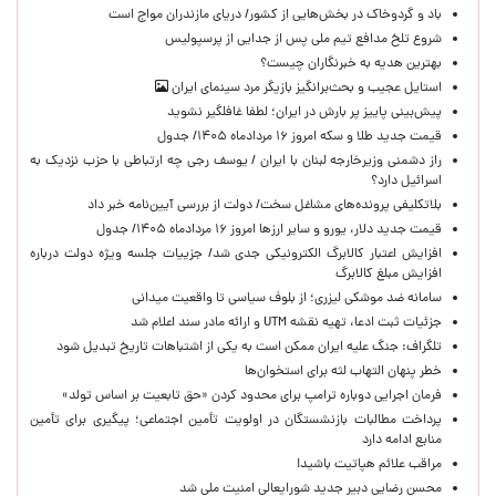
باد و گردوخاک در بخش‌هایی از کشور/ دریای مازندران مواج است
شروع تلخ مدافع تیم ملی پس از جدایی از پرسپولیس
بهترین هدیه به خبرنگاران چیست؟
استایل عجیب و بحث‌برانگیز بازیگر مرد سینمای ایران
پیش‌بینی پاییز پر بارش در ایران؛ لطفا غافلگیر نشوید
قیمت جدید طلا و سکه امروز ۱۶ مردادماه ۱۴۰۵/ جدول
راز دشمنی وزیرخارجه لبنان با ایران / یوسف رجی چه ارتباطی با حزب نزدیک به
اسرائیل دارد؟
بلاتکلیفی پرونده‌های مشاغل سخت/ دولت از بررسی آیین‌نامه خبر داد
قیمت جدید دلار، یورو و سایر ارزها امروز ۱۶ مردادماه ۱۴۰۵/ جدول
افزایش اعتبار کالابرگ الکترونیکی جدی شد/ جزییات جلسه ویژه دولت درباره
افزایش مبلغ کالابرگ
سامانه ضد موشکی لیزری؛ از بلوف سیاسی تا واقعیت میدانی
جزئیات ثبت ادعا، تهیه نقشه UTM و ارائه مادر سند اعلام شد
تلگراف: جنگ علیه ایران ممکن است به یکی از اشتباهات تاریخ تبدیل شود
خطر پنهان التهاب لثه برای استخوان‌ها
فرمان اجرایی دوباره ترامپ برای محدود کردن «حق تابعیت بر اساس تولد»
پرداخت مطالبات بازنشستگان در اولویت تأمین اجتماعی؛ پیگیری برای تأمین
منابع ادامه دارد
مراقب علائم هپاتیت باشید!
محسن رضایی دبیر جدید شورایعالی امنیت ملی شد