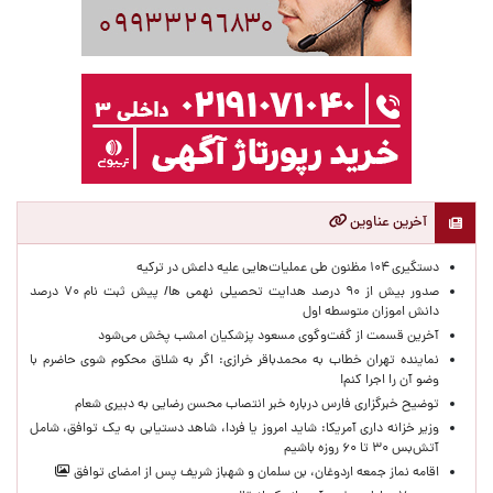
آخرین عناوین
دستگیری ۱۰۴ مظنون طی عملیات‌هایی علیه داعش در ترکیه
صدور بیش از ۹۰ درصد هدایت تحصیلی نهمی ها/ پیش ثبت نام ۷۰ درصد
دانش اموزان متوسطه اول
آخرین قسمت از گفت‌وگوی مسعود پزشکیان امشب پخش می‌شود
نماینده تهران خطاب به محمدباقر خرازی: اگر به شلاق محکوم شوی حاضرم با
وضو آن را اجرا کنم!
توضیح خبرگزاری فارس درباره خبر انتصاب محسن رضایی به دبیری شعام
وزیر خزانه داری آمریکا: شاید امروز یا فردا، شاهد دستیابی به یک توافق، شامل
آتش‌بس ۳۰ تا ۶۰ روزه باشیم
اقامه نماز جمعه اردوغان، بن ‌سلمان و شهباز شریف پس از امضای توافق