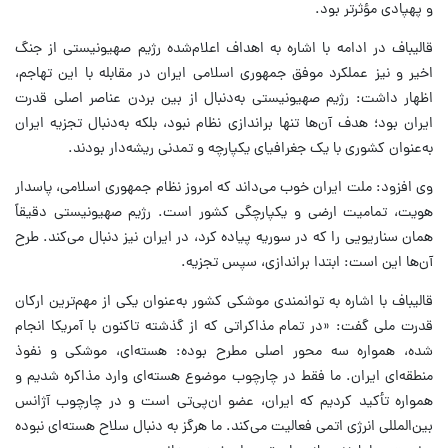
و پهپادی مؤثرتر بود.
قالیباف در ادامه با اشاره به اهداف اعلام‌شده رژیم صهیونیستی از جنگ
اخیر و نیز عملکرد موفق جمهوری اسلامی ایران در مقابله با این تهاجم،
اظهار داشت: رژیم صهیونیستی به‌دنبال از بین بردن عناصر اصلی قدرت
ایران بود؛ هدف آن‌ها تنها براندازی نظام نبود، بلکه به‌دنبال تجزیه ایران
به‌عنوان کشوری با یک جغرافیای یکپارچه و تمدنی ریشه‌دار بودند.
وی افزود: ملت ایران خوب می‌داند که امروز نظام جمهوری اسلامی، پاسدار
هویت، تمامیت ارضی و یکپارچگی کشور است. رژیم صهیونیستی دقیقاً
همان سناریویی را که در سوریه پیاده کرد، در ایران نیز دنبال می‌کند. طرح
آن‌ها این است: ابتدا براندازی، سپس تجزیه.
قالیباف با اشاره به توانمندی موشکی کشور به‌عنوان یکی از مهم‌ترین ارکان
قدرت ملی گفت: «در تمام مذاکراتی که از گذشته تاکنون با آمریکا انجام
شده، همواره سه محور اصلی مطرح بوده: هسته‌ای، موشکی و نفوذ
منطقه‌ای ایران. ما فقط در چارچوب موضوع هسته‌ای وارد مذاکره شدیم و
همواره تأکید کردیم که ایران، عضو ان‌پی‌تی است و در چارچوب آژانس
بین‌المللی انرژی اتمی فعالیت می‌کند. ما هرگز به دنبال سلاح هسته‌ای نبوده