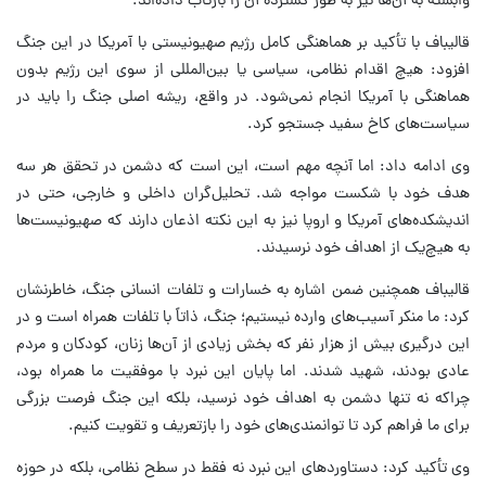
وابسته به آن‌ها نیز به طور گسترده آن را بازتاب داده‌اند.
قالیباف با تأکید بر هماهنگی کامل رژیم صهیونیستی با آمریکا در این جنگ
افزود: هیچ اقدام نظامی، سیاسی یا بین‌المللی از سوی این رژیم بدون
هماهنگی با آمریکا انجام نمی‌شود. در واقع، ریشه اصلی جنگ را باید در
سیاست‌های کاخ سفید جستجو کرد.
وی ادامه داد: اما آنچه مهم است، این است که دشمن در تحقق هر سه
هدف خود با شکست مواجه شد. تحلیل‌گران داخلی و خارجی، حتی در
اندیشکده‌های آمریکا و اروپا نیز به این نکته اذعان دارند که صهیونیست‌ها
به هیچ‌یک از اهداف خود نرسیدند.
قالیباف همچنین ضمن اشاره به خسارات و تلفات انسانی جنگ، خاطرنشان
کرد: ما منکر آسیب‌های وارده نیستیم؛ جنگ، ذاتاً با تلفات همراه است و در
این درگیری بیش از هزار نفر که بخش زیادی از آن‌ها زنان، کودکان و مردم
عادی بودند، شهید شدند. اما پایان این نبرد با موفقیت ما همراه بود،
چراکه نه تنها دشمن به اهداف خود نرسید، بلکه این جنگ فرصت بزرگی
برای ما فراهم کرد تا توانمندی‌های خود را بازتعریف و تقویت کنیم.
وی تأکید کرد: دستاوردهای این نبرد نه فقط در سطح نظامی، بلکه در حوزه