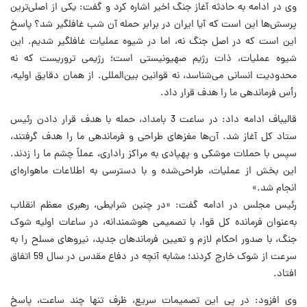
وی در ادامه به حادثه آغاز جنگ اخیر اشاره کرد و گفت: یکی از اصلی‌ترین
پرسش‌ها این است که آیا ایران در برابر حمله آن شب غافلگیر شد؟ پاسخ
این است که در اصل جنگ نه، اما در شیوه عملیات غافلگیر شدیم. این
شیوه عملیات، ذات رژیم صهیونیستی است؛ رژیمی تروریست که نه
محدودیت انسانی می‌شناسد، نه قوانین بین‌المللی. از همان دقایق اولیه،
رأس فرماندهی ما را هدف قرار داد.
قالیباف ادامه داد: در ساعت 3 بامداد، حمله با هدف قرار دادن رئیس
ستاد کل آغاز شد. آن‌ها مغزهای طراحی و فرماندهی ما را هدف گرفتند،
سپس با حملات موشکی و پهپادی به مراکز راداری، عملاً چشم ما را زدند.
این بخش از عملیات، طراحی‌شده و با دسترسی به اطلاعات ماهواره‌ای
انجام شد.»
رئیس مجلس در ادامه گفت: «در چنین شرایطی، رهبری معظم انقلاب
به‌عنوان فرمانده کل قوا، با تصمیمی هوشمندانه، در ساعات اولیه شوک
جنگ، با صدور احکام لازم و تعیین فرماندهان جدید، نیروهای مسلح را به
سرعت از شوک خارج کردند؛ مشابه آنچه در دفاع مقدس در سال 59 اتفاق
افتاد.
وی افزود: در پی این تصمیمات سریع، ظرف تنها چند ساعت، پاسخ