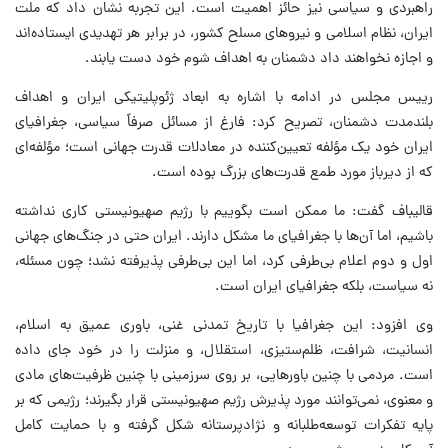
راهبردی و سیاسی نیز حائز اهمیت است. این تجربه نشان داد که ملت
ایران، نظام اسلامی و نیروهای مسلح کشور، در برابر هر تهدیدی ایستاده‌اند
و اجازه نخواهند داد دشمنان به اهداف شوم خود دست یابند.
رییس مجلس در ادامه با اشاره به ابعاد ژئوپلیتیکی ایران و اهداف
بلندمدت دشمنان، تصریح کرد: فارغ از مسائل صرفاً سیاسی، جغرافیای
ایران خود یک مؤلفه تعیین‌کننده در معادلات قدرت جهانی است؛ مؤلفه‌ای
که از دیرباز مورد طمع قدرت‌های بزرگ بوده است.
قالیباف گفت: ما ممکن است بگوییم با رژیم صهیونیستی کاری نداشته
باشیم، اما آن‌ها با جغرافیای ما مشکل دارند. ایران حتی در جنگ‌های جهانی
اول و دوم اعلام بی‌طرفی کرد، اما این بی‌طرفی پذیرفته نشد؛ چون مسئله،
نه سیاست، بلکه جغرافیای ایران است.
وی افزود: این جغرافیا با تاریخ تمدنی غنی، باوری عمیق به اسلام،
انسانیت، شرافت، ظلم‌ستیزی، استقلال، و منزلت را در خود جای داده
است. مردمی با چنین باورهایی، بر روی سرزمینی با چنین ظرفیت‌های مادی
و معنوی، نمی‌توانند مورد پذیرش رژیم صهیونیستی قرار بگیرند؛ رژیمی که بر
پایه تفکرات توسعه‌طلبانه و نژادپرستانه شکل گرفته و با حمایت کامل