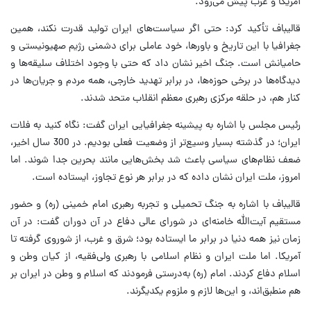
آمریکا و غرب پیش می‌رود.
قالیباف تأکید کرد: حتی اگر سیاست‌های ایران تولید قدرت نکند، همین
جغرافیا با این تاریخ و باورها، خود عاملی برای دشمنی رژیم صهیونیستی و
حامیانش است. جنگ اخیر نشان داد که حتی با وجود اختلاف سلیقه‌ها و
دیدگاه‌ها در برخی حوزه‌ها، در برابر تهدید خارجی، همه مردم و جریان‌ها در
کنار هم، در حلقه مرکزی رهبری معظم انقلاب متحد شدند.
رئیس مجلس با اشاره به پیشینه جغرافیایی ایران گفت: نگاه کنید به فلات
ایران؛ در گذشته بسیار وسیع‌تر از وضعیت فعلی بودیم. در 300 سال اخیر،
ضعف نظام‌های سیاسی باعث شد بخش‌هایی مانند بحرین جدا شوند. اما
امروز، ملت ایران نشان داده که در برابر هر نوع تجاوز، ایستاده است.
قالیباف با اشاره به جنگ تحمیلی و تجربه رهبری امام خمینی (ره) و حضور
مستقیم آیت‌الله خامنه‌ای در شورای عالی دفاع در آن دوران گفت: در آن
زمان نیز همه دنیا در برابر ما ایستاده بود؛ شرق و غرب، از شوروی گرفته تا
آمریکا. اما ملت ایران و نظام اسلامی با رهبری ولی‌فقیه، از کیان وطن و
اسلام دفاع کردند. امام (ره) به‌درستی فرمودند که اسلام و وطن در ایران بر
هم منطبق‌اند، و این‌ها لازم و ملزوم یکدیگرند.