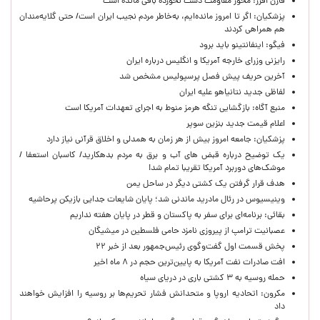
فارن افرز: محور مقاومت دست نخورده باقی مانده است
پزشکیان: اگر تا امروز مانده‌ایم، به‌خاطر مردم نجیب ایران است/ حتی گلایه‌مندان
هم همراهی کردند
فیگو: اینفانتینو باید برود
رایزنی وزرای خارجه آمریکا و انگلیس درباره ایران
آخرین حریف پیش فصل پرسپولیس مشخص شد
لفاظی جدید نتانیاهو علیه ایران
منبع آگاه: بازگشایی تنگه هرمز منوط به اجرای تعهدات آمریکا است
اعلام قیمت جدید بنزین سوپر
پزشکیان: جامعه امروز بیش از هر زمان به همدلی و اخلاق قرآنی نیاز دارد
یک توضیح درباره قبض های آب و برق به مردم بدهکارید/ کاسبان استعفا /
موشک‌های دوربرد آمریکا تقریبا تمام شد!
هدف قرار گرفتن یک کشتی دیگر در ساحل یمن
وینیسیوس در رئال مادرید ماندنی شد؛ پایان شایعات جدایی بازیکن پرحاشیه
بقائی: برنامه‌ای برای سفر به پاکستان و قطر در پایان هفته نداریم
عصبانیت ترامپ از پیروزی نامزد حامی فلسطین در میشیگان
پخش قسمت اول گفت‌وگوی رئیس‌جمهور بعد از خبر ۲۲
افت صادرات نفت آمریکا به پایین‌ترین حجم در ۸ ماه اخیر
حمله روسیه به ۳ کشتی باری در دریای سیاه
مکرون: اتحادیه اروپا و متحدانش فشار تحریم‌ها بر روسیه را افزایش خواهند
داد