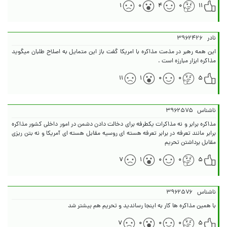
۱
۰
۴
۰
۱۱
نادر
۳۹۶۲۴۲۶
این همه رهبر در مذمت مذاکره با امریکا گفت باز این متمایل به اصلاح طلبان میگوید
مذاکره ابزار مبارزه است .
۱۱
۱
۰
۰
۵
ناشناس
۳۹۶۲۵۷۵
مذاکره برابر و نه مذاکرات یکطرفه برای دخالت دادن دشمن در امور داخلی کشور مذاکره
برابر مانند تعرفه در برابر تعرفه هسته ای روسیه مقابل هسته ای آمریکا و نه بتن ریزی
مقابل برداشتن تحریم
۷
۱
۰
۰
۵
ناشناس
۳۹۶۲۵۷۶
با همین مذاکره ها کار به اینجا رساندید و تحریم هم بیشتر شد
۷
۰
۰
۰
۵