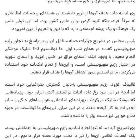
و نیستیم، اما غنی‌سازی را حق مسلم خود می‌دانیم.
وی ادامه داد: هدف آن‌ها از ترور دانشمندان هسته‌ای و حملات اطلاعاتی،
نه صرفاً افراد، بلکه نابود کردن توان علمی کشور بود. اما این توان علمی
یک فرهنگ و یک ریشه اجتماعی دارد که با ترور و تحریم از بین نمی‌رود.
رئیس مجلس در تشریح جزئیات حمله متقابل ایران در پاسخ به تجاوز رژیم
صهیونیستی گفت: در همان شب اول، ما توانستیم 150 شلیک موشکی
انجام دهیم. با وجود اینکه آسمان عراق در اختیار آمریکا و آسمان سوریه
در اختیار رژیم صهیونیستی است، و این‌ها از تمام امکانات خود استفاده
می‌کردند، ما توانستیم عمق اهداف آن‌ها را هدف قرار دهیم.
قالیباف افزود: رژیم صهیونیستی به‌دنبال گسترش جغرافیایی خود است،
اما آنچه در این نبرد رخ داد، اثبات توانمندی آتش ایران بود. پهپادهایی
که موشک شلیک می‌کردند، پهپادهای اطلاعاتی، هواپیماهای جنگی و سایر
تجهیزات به کار گرفته شدند و در این میان، نیروهای ما توانستند در حوزه
دفاع هوایی نیز دست برتر را داشته باشند.
وی تصریح کرد: ما نه تنها اجازه ندادیم رژیم صهیونیستی به اهدافش برسد،
بلکه اهداف نظامی آن‌ها را نیز با دقت مورد حمله قرار دادیم. در این