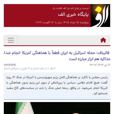
نیست بر لوح دلم جز الف قامت یار
پایگاه خبری الف
پنج‌شنبه ۱۵ مرداد ۱۴۰۵ برابر با ۰۶ آگوست ۲۰۲۶
قالیباف: حمله اسرائیل به ایران قطعاً با هماهنگی آمریکا انجام شد/
مذاکره هم ابزار مبارزه است
۱۹ تیر ۱۴۰۴، ۲۳:۰۶
4040419115
۶ نظر، ۰ در صف انتشار و ۴ تکراری یا غیرقابل انتشار
رئیس مجلس با تأکید بر هماهنگی کامل رژیم صهیونیستی با آمریکا در جنگ ۱۲ روزه
گفت: هیچ اقدام نظامی، سیاسی یا بین‌المللی از سوی این رژیم بدون هماهنگی با
آمریکا انجام نمی‌شود. در واقع، ریشه اصلی جنگ را باید در سیاست‌های کاخ سفید
جستجو کرد.