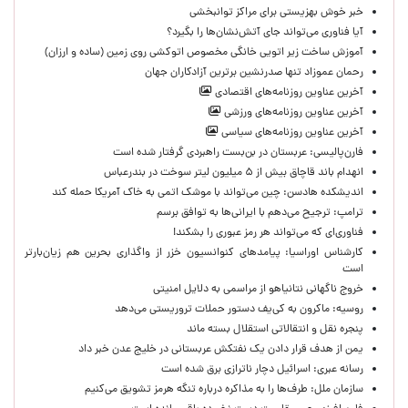
خبر خوش بهزیستی برای مراکز توانبخشی
آیا فناوری می‌تواند جای آتش‌نشان‌ها را بگیرد؟
آموزش ساخت زیر اتویی خانگی مخصوص اتوکشی روی زمین (ساده و ارزان)
رحمان عموزاد تنها صدرنشین برترین آزادکاران جهان
آخرین عناوین روزنامه‌های اقتصادی
آخرین عناوین روزنامه‌های ورزشی
آخرین عناوین روزنامه‌های سیاسی
فارن‌پالیسی: عربستان در بن‌بست راهبردی گرفتار شده است
انهدام باند قاچاق بیش از ۵ میلیون لیتر سوخت در بندرعباس
اندیشکده هادسن: چین می‌تواند با موشک اتمی به خاک آمریکا حمله کند
ترامپ: ترجیح می‌دهم با ایرانی‌‌ها به توافق برسم
فناوری‌ای که می‌تواند هر رمز عبوری را بشکند!
کارشناس اوراسیا: پیامدهای کنوانسیون خزر از واگذاری بحرین هم زیان‌بارتر
است
خروج ناگهانی نتانیاهو از مراسمی به دلایل امنیتی
روسیه: ماکرون به کی‌یف دستور حملات تروریستی می‌دهد
پنجره‌ نقل و انتقالاتی استقلال بسته ماند
یمن از هدف قرار دادن یک نفتکش عربستانی در خلیج عدن خبر داد
رسانه عبری: اسرائیل دچار ناترازی برق شده است
سازمان ملل: طرف‌ها را به مذاکره درباره تنگه هرمز تشویق می‌کنیم