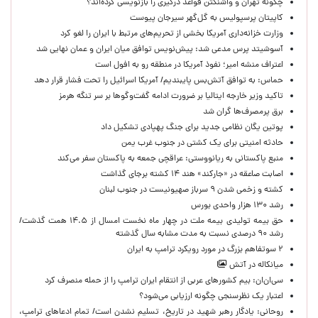
چگونه تهران و واشنگتن قواعد درگیری را بازنویسی کرده‌اند؟
کاپیتان پرسپولیس به گل‌گهر سیرجان پیوست
وزارت خزانه‌داری آمریکا بخشی از تحریم‌های مرتبط با ایران را لغو کرد
آسوشیتد پرس مدعی شد: پیش‌نویس توافق میان ایران و عمان نهایی شد
اعتراف منشه امیر؛ نفوذ آمریکا در منطقه رو به افول است
حماس: به توافق آتش‌بس پایبندیم/ آمریکا اسرائیل را تحت فشار قرار دهد
تاکید وزیر خارجه ایتالیا بر ضرورت ادامه گفت‌وگوها بر سر تنگه هرمز
برق پرمصرف‌ها گران شد
پوتین یگان نظامی جدید برای جنگ پهپادی تشکیل داد
حادثه امنیتی برای یک کشتی در جنوب غرب یمن
منبع پاکستانی به ریانووستی: عراقچی جمعه به پاکستان سفر می‌کند
اصابت صاعقه در «جارکند» هند ۱۴ کشته برجای گذاشت
کشته و زخمی شدن ۹ سرباز صهیونیست در جنوب لبنان
رشد ۱۳۰ هزار واحدی بورس
حق بیمه تولیدی بیمه ملت در چهار ماه نخست امسال از ۱۴.۵ همت گذشت/
رشد ۹۰ درصدی نسبت به مدت مشابه سال گذشته
۲ سوتفاهم بزرگ در مورد رویکرد ترامپ به ایران
میانکاله در آتش
سی‌ان‌ان: بیم کشورهای عربی از انتقام ایران ترامپ را از حمله منصرف کرد
اعتبار یک نظرسنجی چگونه ارزیابی می‌شود؟
روحانی: یادگار رهبر شهید در تاریخ، تسلیم نشدن است/ تمام ادعاهای ترامپ،