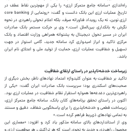
راه‌اندازی «سامانه جامع متمرکز ارزی» را یکی از مهم‌ترین نقاط عطف در
تاریخ عملیات ارزی این بانک دانست و گفت: «رونمایی از core banking
ارزی نوین، نه یک رویداد فناورانه صرف، بلکه اعلام تحولی راهبردی در نحوه
نگرش به بانکداری بین‌الملل است.» وی بر حرکت مستمر بانک صادرات
ایران در مسیر تحول دیجیتال به پشتوانه همراهی وزارت اقتصاد و بانک
مرکزی تاکید و ابراز امیدواری کرد سامانه جدید، گامی استوار در جهت
تسهیل و شفافیت عملیات ارزی، حمایت از تولید ملی و اعتلای نام ایران
باشد.
زیرساخت خدشه‌ناپذیر در راستای ارتقای شفافیت
تاکید بر شفافیت به عنوان کلیدواژه اعتماد نهادهای ناظر، بخش دیگری از
صحبت‌های اسکندری بود؛ سرپرست بانک صادرات ایران گفت: «یکی از
راهبردی‌ترین دغدغه‌ها همواره استقرار نظام شفافیت در عملیات ارزی بود.
اکنون در راستای تحقق برنامه‌های کلان بانک، سامانه جامع متمرکز ارزی،
زیرساخت قطعی و خدشه‌ناپذیری را برای پاسخگویی شفاف، دقیق و مستند
به تمامی نهادهای ذی‌ربط فراهم کرده است.»
وی از استانداردهای بالای سامانه مذکور یاد کرد و افزود: «معماری این
محصول راهبردی و جدید به نحوی است که هر تراکنش، هر موقعیت ارزی و