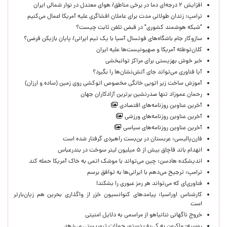
افزایش ۲ درجه‌ای دما در برخی مناطق/ هوای معتدل در نوار شمالی ایران
ترامپ: زندان طولانی مدت برای عاملان افشاگری‌ علیه آمریکا اعمال می‌کنیم
"شبکه هوشمند کشوری" در قبض تلفن ثابت چیست؟
سازوکار جام باشگاه‌های فوتسال آسیا با یک تیم ایرانی/ پایان بازیکن قرضی؟
کلان‌توطئه آمریکا و صهیونیست‌ها علیه ایران
خبر خوش بهزیستی برای مراکز توانبخشی
آیا فناوری می‌تواند جای آتش‌نشان‌ها را بگیرد؟
آموزش ساخت زیر اتویی خانگی مخصوص اتوکشی روی زمین (ساده و ارزان)
رحمان عموزاد تنها صدرنشین برترین آزادکاران جهان
آخرین عناوین روزنامه‌های اقتصادی
آخرین عناوین روزنامه‌های ورزشی
آخرین عناوین روزنامه‌های سیاسی
فارن‌پالیسی: عربستان در بن‌بست راهبردی گرفتار شده است
انهدام باند قاچاق بیش از ۵ میلیون لیتر سوخت در بندرعباس
اندیشکده هادسن: چین می‌تواند با موشک اتمی به خاک آمریکا حمله کند
ترامپ: ترجیح می‌دهم با ایرانی‌‌ها به توافق برسم
فناوری‌ای که می‌تواند هر رمز عبوری را بشکند!
کارشناس اوراسیا: پیامدهای کنوانسیون خزر از واگذاری بحرین هم زیان‌بارتر
است
خروج ناگهانی نتانیاهو از مراسمی به دلایل امنیتی
روسیه: ماکرون به کی‌یف دستور حملات تروریستی می‌دهد