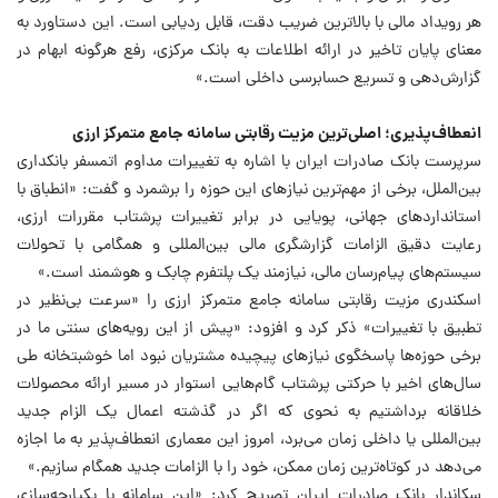
هر رویداد مالی با بالاترین ضریب دقت، قابل ردیابی است. این دستاورد به
معنای پایان تاخیر در ارائه اطلاعات به بانک مرکزی، رفع هرگونه ابهام در
گزارش‌دهی و تسریع حسابرسی داخلی است.»
انعطاف‌پذیری؛ اصلی‌ترین مزیت رقابتی سامانه جامع متمرکز ارزی
سرپرست بانک صادرات ایران با اشاره به تغییرات مداوم اتمسفر بانکداری
بین‌الملل، برخی از مهم‌ترین نیازهای این حوزه را برشمرد و گفت: «انطباق با
استانداردهای جهانی، پویایی در برابر تغییرات پرشتاب مقررات ارزی،
رعایت دقیق الزامات گزارشگری مالی بین‌المللی و همگامی با تحولات
سیستم‌های پیام‌رسان مالی، نیازمند یک پلتفرم چابک و هوشمند است.»
اسکندری مزیت رقابتی سامانه جامع متمرکز ارزی را «سرعت بی‌نظیر در
تطبیق با تغییرات» ذکر کرد و افزود: «پیش از این رویه‌های سنتی ما در
برخی حوزه‌ها پاسخگوی نیازهای پیچیده مشتریان نبود اما خوشبتخانه طی
سال‌های اخیر با حرکتی پرشتاب گام‌هایی استوار در مسیر ارائه محصولات
خلاقانه برداشتیم به نحوی که اگر در گذشته اعمال یک الزام جدید
بین‌المللی یا داخلی زمان می‌برد، امروز این معماری انعطاف‌پذیر به ما اجازه
می‌دهد در کوتاه‌ترین زمان ممکن، خود را با الزامات جدید همگام سازیم.»
سکاندار بانک صادرات ایران تصریح کرد: «این سامانه با یکپارچه‌سازی