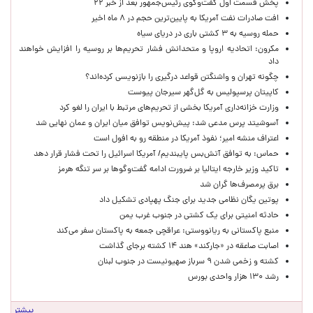
پخش قسمت اول گفت‌وگوی رئیس‌جمهور بعد از خبر ۲۲
افت صادرات نفت آمریکا به پایین‌ترین حجم در ۸ ماه اخیر
حمله روسیه به ۳ کشتی باری در دریای سیاه
مکرون: اتحادیه اروپا و متحدانش فشار تحریم‌ها بر روسیه را افزایش خواهند
داد
چگونه تهران و واشنگتن قواعد درگیری را بازنویسی کرده‌اند؟
کاپیتان پرسپولیس به گل‌گهر سیرجان پیوست
وزارت خزانه‌داری آمریکا بخشی از تحریم‌های مرتبط با ایران را لغو کرد
آسوشیتد پرس مدعی شد: پیش‌نویس توافق میان ایران و عمان نهایی شد
اعتراف منشه امیر؛ نفوذ آمریکا در منطقه رو به افول است
حماس: به توافق آتش‌بس پایبندیم/ آمریکا اسرائیل را تحت فشار قرار دهد
تاکید وزیر خارجه ایتالیا بر ضرورت ادامه گفت‌وگوها بر سر تنگه هرمز
برق پرمصرف‌ها گران شد
پوتین یگان نظامی جدید برای جنگ پهپادی تشکیل داد
حادثه امنیتی برای یک کشتی در جنوب غرب یمن
منبع پاکستانی به ریانووستی: عراقچی جمعه به پاکستان سفر می‌کند
اصابت صاعقه در «جارکند» هند ۱۴ کشته برجای گذاشت
کشته و زخمی شدن ۹ سرباز صهیونیست در جنوب لبنان
رشد ۱۳۰ هزار واحدی بورس
بیشتر