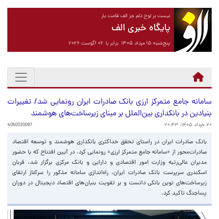
نیست بر لوح دلم جز الف قامت یار
پایگاه خبری الف
پنج‌شنبه ۱۵ مرداد ۱۴۰۵ برابر با ۰۶ آگوست ۲۰۲۶
سامانه جامع متمرکز ارزی بانک صادرات ایران رونمایی شد/ تغییرات
بنیادین در بانکداری بین‌الملل بر مبنای زیرساخت‌های هوشمند
۲۰ خرداد ۱۴۰۵، ۲۰:۴۳
4050320097
​بانک صادرات ایران در راستای تحقق حداکثری بانکداری هوشمند و توسعه اقتصاد
صادرات‌محور از «سامانه جامع متمرکز ارزی» رونمایی کرد. در آیین افتتاح که با حضور
مدیران عالی‌رتبه وزارت امور اقتصادی و دارایی و بانک مرکزی برگزار شد، قربان
اسکندری سرپرست بانک صادرات ایران، راه‌اندازی سامانه مذکور را سرآغاز ارتقای
زیرساخت‌های نوین بانکی دانست و بر تقویت بنیان‌های اقتصاد دیجیتال در دوران
پساجنگ تاکید کرد.