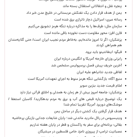
پنجره‌ نقل و انتقالاتی استقلال بسته ماند
یمن از هدف قرار دادن یک نفتکش عربستانی در خلیج عدن خبر داد
رسانه عبری: اسرائیل دچار ناترازی برق شده است
سازمان ملل: طرف‌ها را به مذاکره درباره تنگه هرمز تشویق می‌کنیم
فارن افرز: محور مقاومت دست نخورده باقی مانده است
پزشکیان: اگر تا امروز مانده‌ایم، به‌خاطر مردم نجیب ایران است/ حتی گلایه‌مندان
هم همراهی کردند
فیگو: اینفانتینو باید برود
رایزنی وزرای خارجه آمریکا و انگلیس درباره ایران
آخرین حریف پیش فصل پرسپولیس مشخص شد
لفاظی جدید نتانیاهو علیه ایران
منبع آگاه: بازگشایی تنگه هرمز منوط به اجرای تعهدات آمریکا است
اعلام قیمت جدید بنزین سوپر
پزشکیان: جامعه امروز بیش از هر زمان به همدلی و اخلاق قرآنی نیاز دارد
یک توضیح درباره قبض های آب و برق به مردم بدهکارید/ کاسبان استعفا /
موشک‌های دوربرد آمریکا تقریبا تمام شد!
هدف قرار گرفتن یک کشتی دیگر در ساحل یمن
وینیسیوس در رئال مادرید ماندنی شد؛ پایان شایعات جدایی بازیکن پرحاشیه
بقائی: برنامه‌ای برای سفر به پاکستان و قطر در پایان هفته نداریم
عصبانیت ترامپ از پیروزی نامزد حامی فلسطین در میشیگان