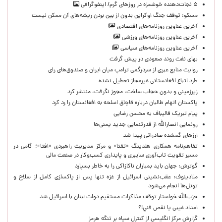
۵ نجات‌دهنده خوشمزه در روزهای گرم/ اینفوگرافی
مسکو: توقف جنگ اوکراین بدون از بین بردن ریشه‌های آن ممکن نیست
آخرین عناوین روزنامه‌های اقتصادی
آخرین عناوین روزنامه‌های ورزشی
آخرین عناوین روزنامه‌های سیاسی
بهای نفت روند صعودی در پیش گرفت
روایت منابع عبری از سردرگمی ترامپ میان ایران و صندوق‌های رای
طرد اتباع افغانستانی غیرمجاز تعطیل نشده
زیرزمینی و بدون حجاب ساخت، مجوز نگرفت، منتشر کرد
پاکستان اتهام طالبان درباره قاچاق اسلحه به افغانستان را رد کرد
پیام تبریک قالیباف به محسن رضایی
رونمایی انصارالله از قدرتنمایی جدید یمنی‌ها
ارزهای گمشده صادراتی پیدا شد
تفاهم‌نامه همکاری هلدینگ «تفتا» و مرکز مدیریت راهبردی «افتا»؛ گامی در
مسیر تقویت تاب‌آوری سایبری و پایداری کسب‌وکار در صنعت مالی
گوترش: جهان باید بمباران ناکازاکی را به‌ خاطر بسپارد
ملادینوف: عقب‌نشینی اسرائیل از غزه تنها پس از پاکسازی کامل از سلاح و
تونل‌ها انجام می‌شود
حزب‌الله خواستار توقف مذاکرات مستقیم دولت لبنان با اسرائیل شد
امداد غیبی يا نقص فني!؟
گزارش مرکز انگلیسی از کنترل سپاه بر تنگه هرمز