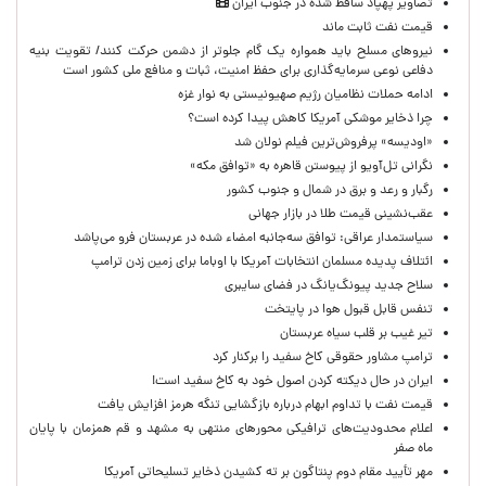
تصاویر پهپاد ساقط شده در جنوب ایران
قیمت نفت ثابت ماند
نیروهای مسلح باید همواره یک گام جلوتر از دشمن حرکت کنند/ تقویت بنیه
دفاعی نوعی سرمایه‌گذاری برای حفظ امنیت، ثبات و منافع ملی کشور است
ادامه حملات نظامیان رژیم صهیونیستی به نوار غزه
چرا ذخایر موشکی آمریکا کاهش پیدا کرده است؟
«اودیسه» پرفروش‌ترین فیلم نولان شد
نگرانی تل‌آویو از پیوستن قاهره به «توافق مکه»
رگبار و رعد و برق در شمال و جنوب کشور
عقب‌نشینی قیمت طلا در بازار جهانی
سیاستمدار عراقی: توافق سه‌جانبه امضاء شده در عربستان فرو می‌پاشد
ائتلاف پدیده مسلمان انتخابات آمریکا با اوباما برای زمین زدن ترامپ
سلاح جدید پیونگ‌یانگ در فضای سایبری
تنفس قابل قبول هوا در پایتخت
تیر غیب بر قلب سیاه عربستان
ترامپ مشاور حقوقی کاخ سفید را برکنار کرد
ایران در حال دیکته کردن اصول خود به کاخ سفید است!
قیمت نفت با تداوم ابهام درباره بازگشایی تنگه هرمز افزایش یافت
اعلام محدودیت‌های ترافیکی محورهای منتهی به مشهد و قم همزمان با پایان
ماه صفر
مهر تأیید مقام دوم پنتاگون بر ته کشیدن ذخایر تسلیحاتی آمریکا