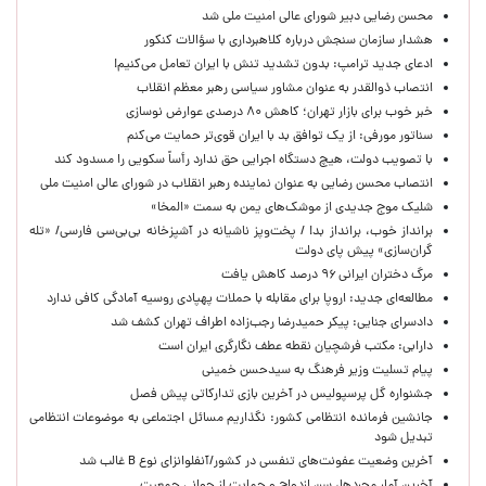
محسن رضایی دبیر شورای عالی امنیت ملی شد
هشدار سازمان سنجش درباره کلاهبرداری با سؤالات کنکور
ادعای جدید ترامپ: بدون تشدید تنش با ایران تعامل می‌کنیم!
انتصاب ذوالقدر به عنوان مشاور سیاسی رهبر معظم انقلاب
خبر خوب برای بازار تهران؛ کاهش ۸۰ درصدی عوارض نوسازی
سناتور مورفی: از یک توافق بد با ایران قوی‌تر حمایت می‌کنم
با تصویب دولت، هیچ دستگاه اجرایی حق ندارد رأساً سکویی را مسدود کند
انتصاب محسن رضایی به عنوان نماینده رهبر انقلاب در شورای عالی امنیت ملی
شلیک موج جدیدی از موشک‌های یمن به سمت «المخا»
برانداز خوب، برانداز بد! / پخت‌وپز ناشیانه در آشپزخانه‌ بی‌بی‌سی فارسی/ «تله
گران‌سازی» پیش پای دولت
مرگ دختران ایرانی ۹۶ درصد کاهش یافت
مطالعه‌ای جدید: اروپا برای مقابله با حملات پهپادی روسیه آمادگی کافی ندارد
دادسرای جنایی: پیکر حمیدرضا رجب‌زاده اطراف تهران کشف شد
دارابی: مکتب فرشچیان نقطه عطف نگارگری ایران است
پیام تسلیت وزیر فرهنگ به سیدحسن خمینی
جشنواره گل پرسپولیس در آخرین بازی تدارکاتی پیش فصل
جانشین فرمانده انتظامی کشور: نگذاریم مسائل اجتماعی به موضوعات انتظامی
تبدیل شود
آخرین وضعیت عفونت‌های تنفسی در کشور/آنفلوانزای نوع B غالب شد