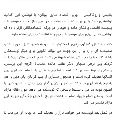
یانیس واروفاکیس – وزیر اقتصاد سابق یونان- با نوشتن این کتاب،
توانمندی خود را برای ساده و صمیمانه و در عین حال جذاب موضوعات
پیچیده اقتصادی نشان داده و خود را در جرگه اقتصاددانانی قرار داده که
توانایی بالایی برای بیان موضوعات پیچیده اقتصاد به زبان ساده دارند.
کتاب به شکل گفتگوی پدری با دخترش است و به همین دلیل لحن ساده و
صمیمانه ای دارد و از این جهت می تواند الگویی برای دیگر نویسندگان
باشد.کتاب با یک پرسش ساده شروع می شود که چرا برخی ملتها پیشرفت
کردند ولی برخی ملتهای دیگر عقب مانده ماندند؟ اگرچه این پرسش،
پرسشی از نوع معمای رشد است، اما نویسنده آن را از منظر نابرابری بین
انسانها تعریف کرده است و همچون بسیاری از چپ گرایان، پای دین را هم
به توجیه نابرابری باز کرده است زیرا بنیان گذار چپها یعنی مارکس، دین را
افیون توده ها می دانست! پاسخی که نویسنده می دهد حول مقاله مازاد
است و مثل تمام چپها، تمام مناقشات تاریخ را حول چگونگی توزیع این
مازاد تفسیر می کند.
در فصل بعد نویسنده می خواهد بازار را تعریف کند اما بهانه ای می یابد تا