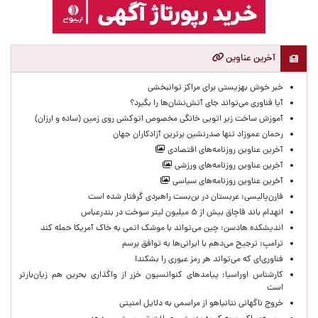
آخرین عناوین
خبر خوش بهزیستی برای مراکز توانبخشی
آیا فناوری می‌تواند جای آتش‌نشان‌ها را بگیرد؟
آموزش ساخت زیر اتویی خانگی مخصوص اتوکشی روی زمین (ساده و ارزان)
رحمان عموزاد تنها صدرنشین برترین آزادکاران جهان
آخرین عناوین روزنامه‌های اقتصادی
آخرین عناوین روزنامه‌های ورزشی
آخرین عناوین روزنامه‌های سیاسی
فارن‌پالیسی: عربستان در بن‌بست راهبردی گرفتار شده است
انهدام باند قاچاق بیش از ۵ میلیون لیتر سوخت در بندرعباس
اندیشکده هادسن: چین می‌تواند با موشک اتمی به خاک آمریکا حمله کند
ترامپ: ترجیح می‌دهم با ایرانی‌‌ها به توافق برسم
فناوری‌ای که می‌تواند هر رمز عبوری را بشکند!
کارشناس اوراسیا: پیامدهای کنوانسیون خزر از واگذاری بحرین هم زیان‌بارتر
است
خروج ناگهانی نتانیاهو از مراسمی به دلایل امنیتی