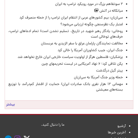
۲ سوتفاهم بزرگ در مورد رویکرد ترامپ به ایران
میانکاله در آتش
سی‌ان‌ان: بیم کشورهای عربی از انتقام ایران ترامپ را از حمله منصرف کرد
اعتبار یک نظرسنجی چگونه ارزیابی می‌شود؟
روحانی: یادگار رهبر شهید در تاریخ، تسلیم نشدن است/ تمام ادعاهای ترامپ،
حرف‌های توخالی است
مخالفت نمایندگان پارلمان عراق با سفر الزیدی به عربستان
جنگ ایران، جیب کشاورزان آمریکا را خالی کرد
پزشکیان: فلسطین هرگز از اولویت سیاست خارجی ایران خارج نخواهد شد
پکن تلافی کرد؛ ۶ نهاد آمریکایی در لیست تحریمهای چین
پیتر گیل درگذشت
حمله وزیر جنگ آمریکا به سی‌ان‌ان
مهمانی ۱۲ هزار نفری بانک صادرات ایران/ حمایت از اقشار کم‌درآمد با توزیع
بسته‌های معیشتی
بیشتر
ما را دنبال کنید.
آرشیو
آخرین خبرها