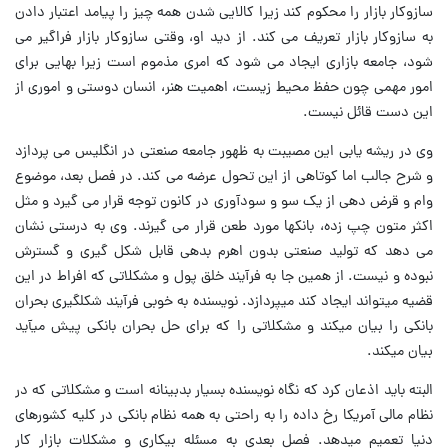
سازوکار بازار را محکوم کند زیرا کالایی شدن همه چیز را پیامد اعتبار دادن
به سازوکار بازار تعریف می کند. از دید او، وقتی سازوکار بازار فراگیر می
شود، جامعه بازاری ایجاد می شود که امری مذموم است زیرا بهایی برای
امور مهمی چون حفظ محیط زیست، اهمیت هنر، انسان دوستی و اموری از
این دست قائل نیست.
وی در ریشه یابی این مصیبت به ظهور جامعه صنعتی در انگلیس می پردازد
و شرح جالب اما کوتاهی از این تحول عرضه می کند. در فصل بعد، موضوع
وام و قرض دهی از یک سو و سودآوری در کانون توجه قرار می گیرد و مثل
اکثر متون چپ زده، بانکها مورد طعن قرار می گیرند. وی به درستی نشان
می دهد که تولید صنعتی بدون اهرم بدهی قابل شکل گیری و گسترش
نبوده و نیست. از همین جا به فرآیند خلق پول و مشکلاتی که افراط در این
قضیه می‏تواند ایجاد کند می‏پردازد. نویسنده به خوبی فرآیند شکل‏گیری بحران
بانکی را بیان می‏کند و مشکلاتی را که برای حل بحران بانکی پیش می‏آید
بیان می‏کند.
البته باید اذعان کرد که نگاه نویسنده بسیار بدبینانه است و مشکلاتی که در
نظام مالی آمریکا رخ داده را به راحتی به همه نظام بانکی در کلیه کشورهای
دنیا تعمیم می‏دهد. فصل بعدی به مسئله بیکاری و مشکلات بازار کار