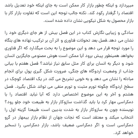
می‏پردازد و اینکه چطور بازار کار ممکن است به جای اینکه خود تعدیل باشد
اقتصاد را گرفتار رکود کند. نکته جالب توجه این است که تفاوت بازار کار با
بازار محصول به شکل نیکویی نشان داده شده است.
سادگی و زیبایی نگارش کتاب در این فصل بیش از هر جای دیگری خود را
نشان می دهد.فصل بعد تحولات فناوری و اثر آن بر ترکیب نهاده های بنگاه
را مورد توجه قرار می دهد و این موضوع را به بحث می‏گذارد که اگر فناوری
بخواهد همینطور پیش برود آیا ممکن است هوش مصنوعی جایگزین انسان
شود و دیگر به انسان برای کار مثل سابق نیاز نباشد؟ فصل هفتم با بیانی
جذاب از وضعیت اردوگاه های جنگی، ضرورت شکل گیری پول برای انجام
مبادله را نشان می دهد و به خوبی تشریح می کند در یک اقتصاد کوچک در
سطح اردوگاه چگونه تورم مثبت و تورم منفی می تواند شکل بگیرد. فصل
هشتم و آخر به این موضوع اختصاص دارد که آیا نباید اقتصاد را با
دمکراسی مهار کرد یا باید گذاشت سازوکار بازار به طبیعت خود جلو رود؟
نویسنده چون به سازوکار بازار به شدت بدبین است طبیعتا گزینه اول را
انتخاب می‏کند و معتقد است که نجات جهان از نظام بازار بی‏مهار در گرو
دمکراسی است و اگر دمکراسی ضعیف باشد، بازار دمکراسی را تسخیر
خواهد کرد.