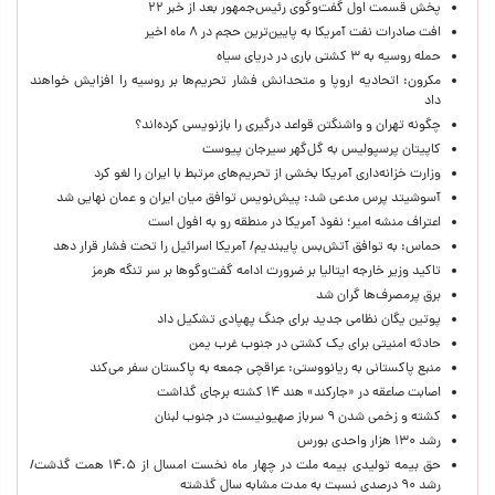
پخش قسمت اول گفت‌وگوی رئیس‌جمهور بعد از خبر ۲۲
افت صادرات نفت آمریکا به پایین‌ترین حجم در ۸ ماه اخیر
حمله روسیه به ۳ کشتی باری در دریای سیاه
مکرون: اتحادیه اروپا و متحدانش فشار تحریم‌ها بر روسیه را افزایش خواهند
داد
چگونه تهران و واشنگتن قواعد درگیری را بازنویسی کرده‌اند؟
کاپیتان پرسپولیس به گل‌گهر سیرجان پیوست
وزارت خزانه‌داری آمریکا بخشی از تحریم‌های مرتبط با ایران را لغو کرد
آسوشیتد پرس مدعی شد: پیش‌نویس توافق میان ایران و عمان نهایی شد
اعتراف منشه امیر؛ نفوذ آمریکا در منطقه رو به افول است
حماس: به توافق آتش‌بس پایبندیم/ آمریکا اسرائیل را تحت فشار قرار دهد
تاکید وزیر خارجه ایتالیا بر ضرورت ادامه گفت‌وگوها بر سر تنگه هرمز
برق پرمصرف‌ها گران شد
پوتین یگان نظامی جدید برای جنگ پهپادی تشکیل داد
حادثه امنیتی برای یک کشتی در جنوب غرب یمن
منبع پاکستانی به ریانووستی: عراقچی جمعه به پاکستان سفر می‌کند
اصابت صاعقه در «جارکند» هند ۱۴ کشته برجای گذاشت
کشته و زخمی شدن ۹ سرباز صهیونیست در جنوب لبنان
رشد ۱۳۰ هزار واحدی بورس
حق بیمه تولیدی بیمه ملت در چهار ماه نخست امسال از ۱۴.۵ همت گذشت/
رشد ۹۰ درصدی نسبت به مدت مشابه سال گذشته