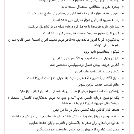
روسیه: ماکرون به کی‌یف دستور حملات تروریستی می‌دهد
پنجره‌ نقل و انتقالاتی استقلال بسته ماند
یمن از هدف قرار دادن یک نفتکش عربستانی در خلیج عدن خبر داد
رسانه عبری: اسرائیل دچار ناترازی برق شده است
سازمان ملل: طرف‌ها را به مذاکره درباره تنگه هرمز تشویق می‌کنیم
فارن افرز: محور مقاومت دست نخورده باقی مانده است
پزشکیان: اگر تا امروز مانده‌ایم، به‌خاطر مردم نجیب ایران است/ حتی گلایه‌مندان
هم همراهی کردند
فیگو: اینفانتینو باید برود
رایزنی وزرای خارجه آمریکا و انگلیس درباره ایران
آخرین حریف پیش فصل پرسپولیس مشخص شد
لفاظی جدید نتانیاهو علیه ایران
منبع آگاه: بازگشایی تنگه هرمز منوط به اجرای تعهدات آمریکا است
اعلام قیمت جدید بنزین سوپر
پزشکیان: جامعه امروز بیش از هر زمان به همدلی و اخلاق قرآنی نیاز دارد
یک توضیح درباره قبض های آب و برق به مردم بدهکارید/ کاسبان استعفا /
موشک‌های دوربرد آمریکا تقریبا تمام شد!
هدف قرار گرفتن یک کشتی دیگر در ساحل یمن
وینیسیوس در رئال مادرید ماندنی شد؛ پایان شایعات جدایی بازیکن پرحاشیه
بقائی: برنامه‌ای برای سفر به پاکستان و قطر در پایان هفته نداریم
عصبانیت ترامپ از پیروزی نامزد حامی فلسطین در میشیگان