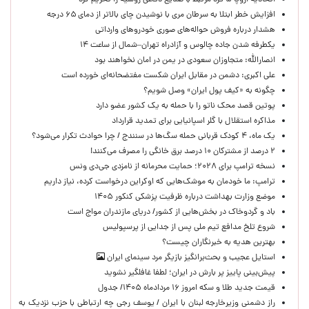
اتحادیه اروپا ۵ فرد مرتبط با صنایع دفاعی روسیه را تحریم کرد
افزایش خطر ابتلا به سرطان مری با نوشیدن چای بالاتر از دمای ۶۵ درجه
هشدار درباره فروش حواله‌های صوری خودروهای وارداتی
یکطرفه شدن جاده چالوس و آزادراه تهران–شمال از ساعت ۱۴
انصارالله: متجاوزان سعودی در یمن در امان نخواهند بود
علی اکبری: دشمن در مقابل ایران شکست مفتضحانه‌ای خورده است
چگونه به «کیف پول ایران» وصل شویم؟
پوتین قصد محک ناتو را با حمله به یک کشور عضو دارد
مذاکره استقلال با گلر اسپانیایی برای تمدید قرارداد
یک ماه، ۴ کودک قربانی حمله سگ‌ها در سنندج / چرا حوادث تکرار می‌شود؟
۲ درصد از مشترکان ۱۰ درصد برق خانگی را مصرف می‌کنند!
نسخه ترامپ برای ۲۰۲۸؛ حمایت محرمانه از نامزدی جی‌دی ونس
ترامپ: ما خودمان به موشک‌هایی که اوکراین درخواست کرده، نیاز داریم
موضع وزارت بهداشت درباره ظرفیت پزشکی کنکور ۱۴۰۵
باد و گردوخاک در بخش‌هایی از کشور/ دریای مازندران مواج است
شروع تلخ مدافع تیم ملی پس از جدایی از پرسپولیس
بهترین هدیه به خبرنگاران چیست؟
استایل عجیب و بحث‌برانگیز بازیگر مرد سینمای ایران
پیش‌بینی پاییز پر بارش در ایران؛ لطفا غافلگیر نشوید
قیمت جدید طلا و سکه امروز ۱۶ مردادماه ۱۴۰۵/ جدول
راز دشمنی وزیرخارجه لبنان با ایران / یوسف رجی چه ارتباطی با حزب نزدیک به