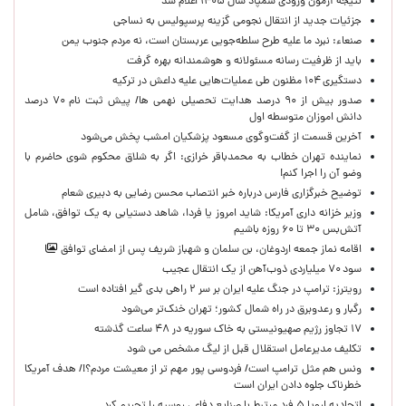
نتیجه آزمون ورودی سمپاد سال ۱۴۰۵ اعلام شد
جزئیات جدید از انتقال نجومی گزینه پرسپولیس به نساجی
صنعاء: نبرد ما علیه طرح سلطه‌جویی عربستان است، نه مردم جنوب یمن
باید از ظرفیت رسانه مسئولانه و هوشمندانه بهره گرفت
دستگیری ۱۰۴ مظنون طی عملیات‌هایی علیه داعش در ترکیه
صدور بیش از ۹۰ درصد هدایت تحصیلی نهمی ها/ پیش ثبت نام ۷۰ درصد
دانش اموزان متوسطه اول
آخرین قسمت از گفت‌وگوی مسعود پزشکیان امشب پخش می‌شود
نماینده تهران خطاب به محمدباقر خرازی: اگر به شلاق محکوم شوی حاضرم با
وضو آن را اجرا کنم!
توضیح خبرگزاری فارس درباره خبر انتصاب محسن رضایی به دبیری شعام
وزیر خزانه داری آمریکا: شاید امروز یا فردا، شاهد دستیابی به یک توافق، شامل
آتش‌بس ۳۰ تا ۶۰ روزه باشیم
اقامه نماز جمعه اردوغان، بن ‌سلمان و شهباز شریف پس از امضای توافق
سود ۷۰ میلیاردی ذوب‌آهن از یک انتقال عجیب
رویترز: ترامپ در جنگ علیه ایران بر سر ۲ راهی بدی گیر افتاده است
رگبار و رعدوبرق در راه شمال کشور؛ تهران خنک‌تر می‌شود
۱۷ تجاوز رژیم صهیونیستی به خاک سوریه در ۴۸ ساعت گذشته
تکلیف مدیرعامل استقلال قبل از لیگ مشخص می شود
ونس هم مثل ترامپ است/ فردوسی پور مهم تر از معیشت مردم؟!/ هدف آمریکا
خطرناک جلوه دادن ایران است