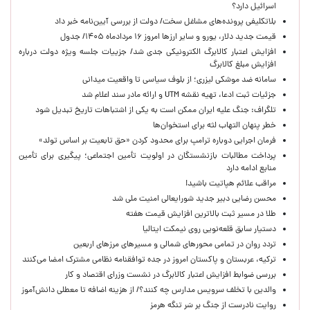
اسرائیل دارد؟
بلاتکلیفی پرونده‌های مشاغل سخت/ دولت از بررسی آیین‌نامه خبر داد
قیمت جدید دلار، یورو و سایر ارزها امروز ۱۶ مردادماه ۱۴۰۵/ جدول
افزایش اعتبار کالابرگ الکترونیکی جدی شد/ جزییات جلسه ویژه دولت درباره
افزایش مبلغ کالابرگ
سامانه ضد موشکی لیزری؛ از بلوف سیاسی تا واقعیت میدانی
جزئیات ثبت ادعا، تهیه نقشه UTM و ارائه مادر سند اعلام شد
تلگراف: جنگ علیه ایران ممکن است به یکی از اشتباهات تاریخ تبدیل شود
خطر پنهان التهاب لثه برای استخوان‌ها
فرمان اجرایی دوباره ترامپ برای محدود کردن «حق تابعیت بر اساس تولد»
پرداخت مطالبات بازنشستگان در اولویت تأمین اجتماعی؛ پیگیری برای تأمین
منابع ادامه دارد
مراقب علائم هپاتیت باشید!
محسن رضایی دبیر جدید شورایعالی امنیت ملی شد
طلا در مسیر ثبت بالاترین افزایش قیمت هفته
دستیار سابق قلعه‌نویی روی نیمکت ایتالیا
تردد روان در تمامی محورهای شمالی و مسیرهای مرزهای اربعین
ترکیه، عربستان و پاکستان امروز در جده توافقنامه نظامی مشترک امضا می‌کنند
بررسی ضوابط افزایش اعتبار کالابرگ در نشست وزرای اقتصاد و کار
والدین با تخلف سرویس مدارس چه کنند؟/ از هزینه اضافه تا معطلی دانش‌آموز
روایت نادرست از جنگ بر سَر تنگه هرمز