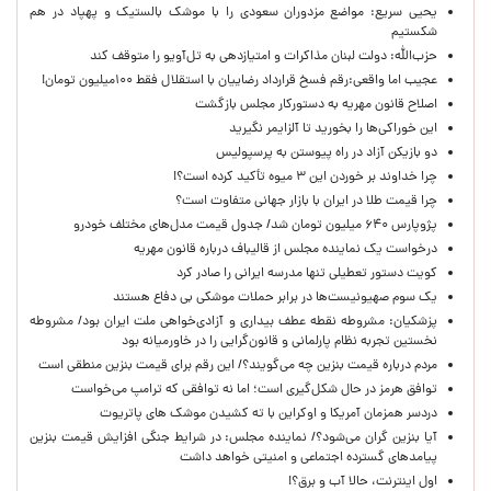
یحیی سریع: مواضع مزدوران سعودی را با موشک بالستیک و پهپاد در هم
شکستیم
حزب‌الله: دولت لبنان مذاکرات و امتیازدهی به تل‌آویو را متوقف کند
عجیب اما واقعی:رقم فسخ قرارداد رضاییان با استقلال فقط ۱۰۰میلیون تومان!
اصلاح قانون مهریه به دستورکار مجلس بازگشت
این خوراکی‌ها را بخورید تا آلزایمر نگیرید
دو بازیکن آزاد در راه پیوستن به پرسپولیس
چرا خداوند بر خوردن این ۳ میوه تأکید کرده است؟!
چرا قیمت طلا در ایران با بازار جهانی متفاوت است؟
پژوپارس ۶۴۰ میلیون تومان شد/ جدول قیمت مدل‌های مختلف خودرو
درخواست یک نماینده مجلس از قالیباف درباره قانون مهریه
کویت دستور تعطیلی تنها مدرسه ایرانی را صادر کرد
یک‌ سوم صهیونیست‌ها در برابر حملات موشکی بی دفاع هستند
پزشکیان: مشروطه نقطه عطف بیداری و آزادی‌خواهی ملت ایران بود/ مشروطه
نخستین تجربه نظام پارلمانی و قانون‌گرایی را در خاورمیانه بود
مردم درباره قیمت بنزین چه می‌گویند؟/ این رقم برای قیمت بنزین منطقی است
توافق هرمز در حال شکل‌گیری است؛ اما نه توافقی که ترامپ می‌خواست
دردسر همزمان آمریکا و اوکراین با ته کشیدن موشک های پاتریوت
آیا بنزین گران می‌شود؟/ نماینده مجلس: در شرایط جنگی افزایش قیمت بنزین
پیامدهای گسترده اجتماعی و امنیتی خواهد داشت
اول اینترنت، حالا آب و برق؟!