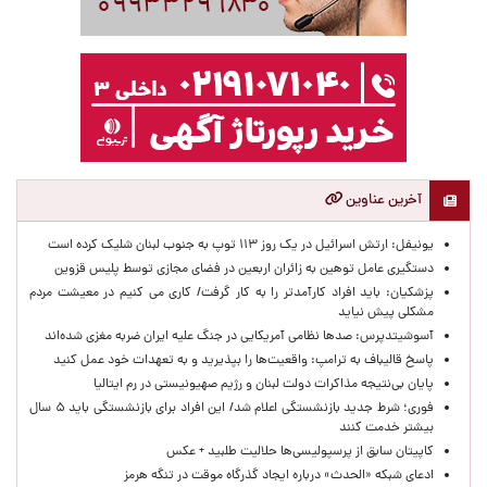
آخرین عناوین
یونیفل: ارتش اسرائیل در یک روز ۱۱۳ توپ به جنوب لبنان شلیک کرده است
دستگیری عامل توهین به زائران اربعین در فضای مجازی توسط پلیس قزوین
پزشکیان: باید افراد کارآمدتر را به کار گرفت/ کاری می کنیم در معیشت مردم
مشکلی پیش نیاید
آسوشیتدپرس: صدها نظامی آمریکایی در جنگ علیه ایران ضربه مغزی شده‌اند
پاسخ قالیباف به ترامپ: واقعیت‌ها را بپذیرید و به تعهدات خود عمل کنید
پایان بی‌نتیجه مذاکرات دولت لبنان و رژیم صهیونیستی در رم ایتالیا
فوری؛ شرط جدید بازنشستگی اعلام شد/ این افراد برای بازنشستگی باید ۵ سال
بیشتر خدمت کنند
کاپیتان سابق از پرسپولیسی‌ها حلالیت طلبید + عکس
ادعای شبکه «الحدث» درباره ایجاد گذرگاه موقت در تنگه هرمز