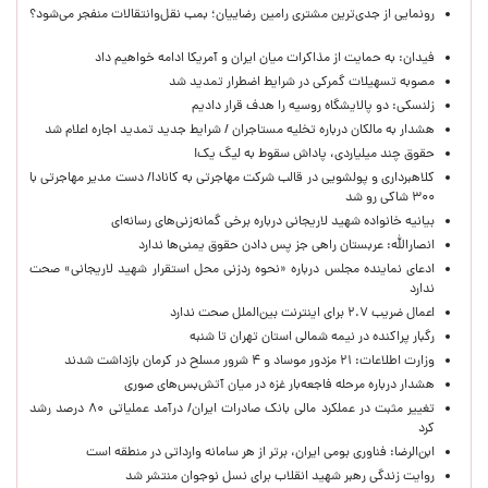
رونمایی از جدی‌ترین مشتری رامین رضاییان؛ بمب نقل‌وانتقالات منفجر می‌شود؟
فیدان: به حمایت از مذاکرات میان ایران و آمریکا ادامه خواهیم داد
مصوبه تسهیلات گمرکی در شرایط اضطرار تمدید شد
زلنسکی: دو پالایشگاه روسیه را هدف قرار دادیم
هشدار به مالکان درباره تخلیه مستاجران / شرایط جدید تمدید اجاره اعلام شد
حقوق چند میلیاردی، پاداش سقوط به لیگ یک!
کلاهبرداری و پولشویی در قالب شرکت مهاجرتی به کانادا/ دست مدیر مهاجرتی با
۳۰۰ شاکی رو شد
بیانیه خانواده شهید لاریجانی درباره برخی گمانه‌زنی‌های رسانه‌ای
انصارالله: عربستان راهی جز پس دادن حقوق یمنی‌ها ندارد
ادعای نماینده مجلس درباره «نحوه ردزنی محل استقرار شهید لاریجانی» صحت
ندارد
اعمال ضریب ۲.۷ برای اینترنت بین‌الملل صحت ندارد
رگبار پراکنده در نیمه شمالی استان تهران تا شنبه
وزارت اطلاعات: ۲۱ مزدور موساد و ۴ شرور مسلح در کرمان بازداشت شدند
هشدار درباره مرحله فاجعه‌بار غزه در میان آتش‌بس‌های صوری
تغییر مثبت در عملکرد مالی بانک صادرات ایران/ درآمد عملیاتی ۸۰ درصد رشد
کرد
ابن‌الرضا: فناوری بومی ایران، برتر از هر سامانه وارداتی در منطقه است
روایت زندگی رهبر شهید انقلاب برای نسل نوجوان منتشر شد