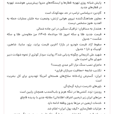
پایش شبانه روزی تهویه قطارها و ایستگاه‌های مترو/ پیش‌بینی هوشمند تهویه
در قطارهای جدید
گاردین: دیپلماسی ترامپ در حد مهدکودک است
معاون هماهنگ‌کننده نیروی هوایی ارتش: وضعیت سه خلبان عملیات حمله به
العدید هنوز مشخص نیست
هشدار به مسافران؛ ترافیک سنگین در این جاده شمالی
قیمت جدید طلا و سکه امروز ۱۵ مردادماه ۱۴۰۵/ مرز مقاومتی طلا و سکه
شکست + جدول
سقوط آزاد قیمت خودرو در بازار/ آخرین قیمت پراید، پژو، ساینا، شاهین،
کوییک و تارا + جدول
شهید علی لاریجانی چگونه ردیابی شد؟/ روایت سردار کوثری از نحوه شهادت دبیر
شورای عالی امنیت ملی
ماجرای نصب سنگ مزار اکبر عبدی چیست؟
تکذیب شایعه «معافیت سربازان فراری»
ایران: گسترش زرادخانه سلاح‌های هسته‌ای آمریکا تهدیدی برای کل بشریت
است
باورهای نادرست درباره گرمازدگی
رویترز: تردد کشتی‌ها در تنگه هرمز و باب‌المندب همچنان پایین است
مرزهای ایران زیر ذره‌بین اشراف اطلاعاتی/ مقابله جدی با پدیده قاچاق
خدمات اربعین در مرزها بدون وقفه ادامه دارد
جزئیات فعال‌سازی «کیف پول ایران» اعلام شد