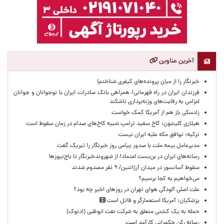
آخرین عناوین
خبرنگار را از میان پرونده‌های کیفری شناختم!
​فرزندان ایران در راه قهرمانی/ همراهی بانک صادرات ایران با نوجوانان و جوانان
اعزامی به رقابت‌های وزنه‌برداری تاشکند
زلنسکی باز هم از آمریکا کمک خواست
هیلاری کلینتون: کاخ سفید ترامپ شبیه کاخ‌های صدام در زمان سقوط است
ترکیه: توافق مکه علیه ایران نیست
مدیرعامل بیمه ملت با صدور پیامی روز خبرنگار را تبریک گفت
رسانه‌های ایران در بن‌بست اعتماد/ از شهروندخبرنگار تا باج‌نیوزها
سقوط آسانسور در میدان آرژانتین/ ۹ نفر مصدوم شدند
می‌خواهیم به کجا برسیم؟
علت اصلی آلودگی هوای تهران در روزهای اخیر چه بود؟
پزشکیان: آمریکا استعمارگر و قاتل است
حمله به یک کشتی متعلق به شرکت نفت ابوظبی (ادنوک)
رسانه رکن حکمرانی کارآمد است