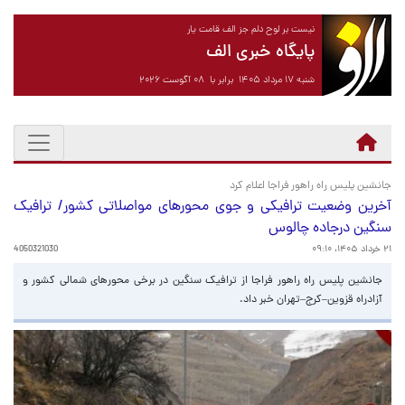
نیست بر لوح دلم جز الف قامت یار
پایگاه خبری الف
شنبه ۱۷ مرداد ۱۴۰۵ برابر با ۰۸ آگوست ۲۰۲۶
جانشین پلیس راه راهور فراجا اعلام کرد
آخرین وضعیت ترافیکی و جوی محورهای مواصلاتی کشور/ ترافیک
سنگین درجاده چالوس
۲۱ خرداد ۱۴۰۵، ۰۹:۱۰
4050321030
جانشین پلیس راه راهور فراجا از ترافیک سنگین در برخی محورهای شمالی کشور و
آزادراه قزوین–کرج–تهران خبر داد.