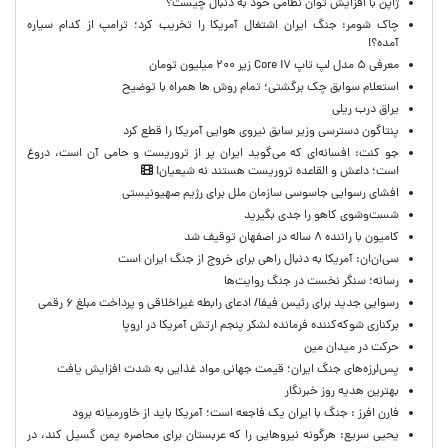
ژاپن با افزایش توان نظامی خود به دنبال چیست؟
چاک شومر: جنگ ایران اشتغال آمریکا را تخریب کرد؛ ترامپ از کدام سیاره
آمده؟!
معرفی ۵ مدل لپ تاپ Core i۷ زیر ۲۰۰ میلیون تومان
استعلام سوابق چک برگشتی؛ تمام روش ها همراه با توضیح
یراق درب ریلی
پنتاگون دسترسی وزیر سابق نیروی هوایی آمریکا را قطع کرد
جو کنت: افسانه‌ای که می‌گوید ایران پر از تروریست و حامی آن است، دروغ
است؛ داعش و القاعده تروریست هستند نه شیعیان!
افشای رسوایی جاسوسی سازمان ملل برای رژیم صهیونیستی
شست‌وشوی کاهو را جدی بگیرید
کامیون با راننده ۸ ساله در اصفهان توقیف شد
سی‌ان‌ان: آمریکا به دنبال راهی برای خروج از جنگ ایران است
رسانه؛ سنگر نخست در جنگ روایت‌ها
رسوایی جدید برای رئیس فیفا/ ادعای رابطه غیراخلاقی و پرداخت مبلغ ۶ رقمی
برکناری شوکه‌کننده فرمانده لشکر پنجم ارتش آمریکا در اروپا
حركت در ميدان مين
پس‌لرزه‌های جنگ ایران؛ قیمت جهانی مواد غذایی به شدت افزایش یافت
بهترین هدیه روز خبرنگار
فارن افرز : جنگ با ایران یک فاجعه است؛ آمریکا باید از خاورمیانه برود
یحیی سریع: هرگونه نیروهایی را که عربستان برای محاصره یمن گسیل کند، در