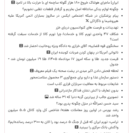
ایران| ماجرای هولناک خروج ۱۸۰ هزار گلوله ساچمه ای با حرارت بالا در لامرد
چگونه لوازم یدکی سانتافه اصل بخریم و گرفتار قطعات تقلبی نشویم؟
پیام پزشکیان در شبکه اجتماعی ایکس در سالروز بمباران اتمی آمریکا علیه
هیروشیما و ناگازاکی
تهدیدات و فرصت های کنوانسیون دریای خزر
شکاف ۴۷ واحدی تورم کالا و خدمات/ چرا تورم کالا از خدمات سبقت گرفته
است؟
سخنگوی قوه قضاییه: آقای خرازی به دادگاه ویژه روحانیت احضار شد
ناتوانی آمریکا در پنهان کردن ضربات کوبنده ایران
قیمت جدید طلا و سکه امروز ۱۷ مردادماه ۱۴۰۵/ طلا ۱۹ میلیون تومان شد +
جدول
لحظه‌ فحش دادن اکبر عبدی در پشت صحنه یک فیلم معروف
دستور سازمان غذا و دارو برای جمع‌آوری ۳ محصول سلامت‌محور
شایعات مربوط به معافیت سربازان فراری کذب است
بدون تعارف با آتش نشان فداکار مازندرانی
تصویری جالب از پیرترین گربه دنیا که ۳۱ ساله شد
سید حسن نصرالله در منزل چگونه پدری بود؟
رشد بورس در اولین روز معاملات هفته/ شاخص کل وارد کانال ۵.۵ میلیون
واحد شد
ترامپ: تورم ایران که قبل از جنگ ۵ درصد بود را الان به ۳۰۰ درصد رسانده‌ایم!/
واکنش بانک مرکزی را ببینید