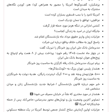
پزشکیان: گفت‌وگوها آمریکا را مجبور به همراهی کرد/ هنر، آوردن نگاه‌های
مشترک به میدان است
آمریکا لامرد را با بمب فسفری بمباران کرده است
عراقچی: توافق با عمان نزدیک است
کشتی اماراتی در تنگه هرمز مورد حمله قرار گرفت
جایگاه ایران در امید به زندگی کجاست؟
جزئیات زمان واریز حقوق مرداد ماه بازنشستگان اعلام شد
پاسخ کروز به مطالب خلاف واقع درباره این شرکت
مدیرعامل بانک ملی ایران روز خبرنگار را تبریک گفت
در چهار ماه نخست ۱۴۰۵ رقم خورد؛ پرداخت بیش از ۸ همت وام ازدواج به
زوج‌های جوان توسط بانک ملی ایران
پیام تبریک مدیرعامل بانک رفاه کارگران به مناسبت روز خبرنگار
هشدار پلیس تهران بزرگ به «کودک‌بلاگرها»
۵۰۰ هزارتومان وجه نقد و ۲۰۰ گیگ اینترنت رایگان، هدیه دولت به خبرنگاران
به مناسبت روز خبرنگار
خبر مهم درباره قانون بازنشستگی / شرایط جدید بازنشستگی زنان و مردان
مشخص شد
هشدار در مورد مخدری که علناً در خیابان مصرف می شود!
تصاویر آخرین وضعیت پل و تونل‌های محور بندرعباس–حاجی‌آباد پس از حمله
جنایتکارانه آمریکا
جزئیات اولین آزمایش سلاح کشتار جمعی توسط آمریکا در یک منطقه مسکونی