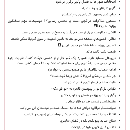
انتخابات شوراها در فصل پاییز برگزار می‌شود
گلوی شیطان را رها نکنید !
پیام رئیس‌جمهور آذربایجان به پزشکیان
مسئول مذاکرات عراقچی است یا محسن رضایی؟ | توضیحات مهم سخنگوی
وزارت خارجه
الاخبار: مقاومت عراق غرامت نمی‌گیرد و پاسخ به عربستان حتمی است
بقائی: کشورهای منطقه نمی‌توانند به تامین امنیت از سوی آمریکا متکی باشند
تصاویر پهپاد ساقط شده در جنوب ایران
قیمت نفت ثابت ماند
نیروهای مسلح باید همواره یک گام جلوتر از دشمن حرکت کنند/ تقویت بنیه
دفاعی نوعی سرمایه‌گذاری برای حفظ امنیت، ثبات و منافع ملی کشور است
ادامه حملات نظامیان رژیم صهیونیستی به نوار غزه
چرا ذخایر موشکی آمریکا کاهش پیدا کرده است؟
«اودیسه» پرفروش‌ترین فیلم نولان شد
نگرانی تل‌آویو از پیوستن قاهره به «توافق مکه»
رگبار و رعد و برق در شمال و جنوب کشور
عقب‌نشینی قیمت طلا در بازار جهانی
سیاستمدار عراقی: توافق سه‌جانبه امضاء شده در عربستان فرو می‌پاشد
ائتلاف پدیده مسلمان انتخابات آمریکا با اوباما برای زمین زدن ترامپ
سلاح جدید پیونگ‌یانگ در فضای سایبری
تنفس قابل قبول هوا در پایتخت