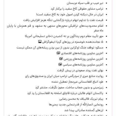
تیر غیب بر قلب سیاه عربستان
ترامپ مشاور حقوقی کاخ سفید را برکنار کرد
ایران در حال دیکته کردن اصول خود به کاخ سفید است!
قیمت نفت با تداوم ابهام درباره بازگشایی تنگه هرمز افزایش یافت
اعلام محدودیت‌های ترافیکی محورهای منتهی به مشهد و قم همزمان با پایان
ماه صفر
مهر تأیید مقام دوم پنتاگون بر ته کشیدن ذخایر تسلیحاتی آمریکا
۵ نجات‌دهنده خوشمزه در روزهای گرم/ اینفوگرافی
مسکو: توقف جنگ اوکراین بدون از بین بردن ریشه‌های آن ممکن نیست
آخرین عناوین روزنامه‌های اقتصادی
آخرین عناوین روزنامه‌های ورزشی
آخرین عناوین روزنامه‌های سیاسی
بهای نفت روند صعودی در پیش گرفت
روایت منابع عبری از سردرگمی ترامپ میان ایران و صندوق‌های رای
طرد اتباع افغانستانی غیرمجاز تعطیل نشده
زیرزمینی و بدون حجاب ساخت، مجوز نگرفت، منتشر کرد
پاکستان اتهام طالبان درباره قاچاق اسلحه به افغانستان را رد کرد
پیام تبریک قالیباف به محسن رضایی
رونمایی انصارالله از قدرتنمایی جدید یمنی‌ها
ارزهای گمشده صادراتی پیدا شد