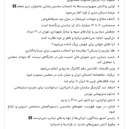
سقوط آزاد بازیکن محبوب قلعه‌نویی
اولین واکنش صهیونیست‌ها به انتصاب محسن رضایی به‌عنوان دبیر شعام
عرضه مسکن متری از فردا آغاز می‌شود
کشف سلاح و مهمات غیرمجاز در منزل مرد عتیقه‌فروش
صمصامی: ۸ تا ۱۲ میلیارد دلار ارز تراستی برنگشته است
تعطیلی میادین و بازارهای میوه و تره‌بار شهرداری تهران در ۲۱ مرداد
تل‌آویو: اجازه نمی‌دهیم ترکیه و قطر بر غزه نظارت کنند
آیا طلای جهانی برای جهش بزرگ آماده می‌شود؟
طلا بخریم یا مسکن؟ مقایسه دو انتخاب محبوب برای سرمایه‌گذاری
حمید رسایی: دبیر شورای عالی امنیت ملی در جایگاهی نیست که بتواند مجلس
را تعطیل کند
وزیر اقتصاد: افزایش رقم کالابرگ به زودی انجام می‌شود
نیکزاد: تفاهنامه احتمالی ایران و عمان باید در مجلس مصوب شود
تردد قطارهای چین به ایران ۷ برابر شد
انتقاد تند گزارشگر سازمان ملل از اسرائیل؛ درخواست برای تحریم تسلیحاتی
تداوم سبزپوشی بورس
ادعای اوکراین: دو لانچر اس-۴۰۰ را زدیم
اژه‌ای: در مورد فهرست عفوهای مناسبتی دستورالعملی مشخص تدوین و ابلاغ
شود
رئیس اسبق پنتاگون: ایرانی‌ها از تهدیدهای ترامپ نمی‌ترسند
وقوع آتش سوزی‌های جدید در فرانسه و اسپانیا