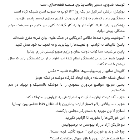
توسعه فناوری، مسیر رقابت‌پذیری صنعت قطعه‌سازی است
یونیفل: ارتش اسرائیل در یک روز ۱۱۳ توپ به جنوب لبنان شلیک کرده است
دستگیری عامل توهین به زائران اربعین در فضای مجازی توسط پلیس قزوین
پزشکیان: باید افراد کارآمدتر را به کار گرفت/ کاری می کنیم در معیشت مردم
مشکلی پیش نیاید
آسوشیتدپرس: صدها نظامی آمریکایی در جنگ علیه ایران ضربه مغزی شده‌اند
پاسخ قالیباف به ترامپ: واقعیت‌ها را بپذیرید و به تعهدات خود عمل کنید
پایان بی‌نتیجه مذاکرات دولت لبنان و رژیم صهیونیستی در رم ایتالیا
فوری؛ شرط جدید بازنشستگی اعلام شد/ این افراد برای بازنشستگی باید ۵ سال
بیشتر خدمت کنند
کاپیتان سابق از پرسپولیسی‌ها حلالیت طلبید + عکس
ادعای شبکه «الحدث» درباره ایجاد گذرگاه موقت در تنگه هرمز
یحیی سریع: مواضع مزدوران سعودی را با موشک بالستیک و پهپاد در هم
شکستیم
حزب‌الله: دولت لبنان مذاکرات و امتیازدهی به تل‌آویو را متوقف کند
عجیب اما واقعی:رقم فسخ قرارداد رضاییان با استقلال فقط ۱۰۰میلیون تومان!
اصلاح قانون مهریه به دستورکار مجلس بازگشت
این خوراکی‌ها را بخورید تا آلزایمر نگیرید
دو بازیکن آزاد در راه پیوستن به پرسپولیس
چرا خداوند بر خوردن این ۳ میوه تأکید کرده است؟!
چرا قیمت طلا در ایران با بازار جهانی متفاوت است؟