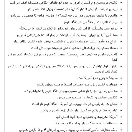
ترکیه، عربستان و پاکستان امروز در جده توافقنامه نظامی مشترک امضا می‌کنند
بررسی ضوابط افزایش اعتبار کالابرگ در نشست وزرای اقتصاد و کار
والدین با تخلف سرویس مدارس چه کنند؟/ از هزینه اضافه تا معطلی دانش‌آموز
روایت نادرست از جنگ بر سَر تنگه هرمز
درخواست واشنگتن از اسرائیل برای خودداری از تشدید تنش با حزب‌الله
سخنگوی آبفای تهران: وضعیت آب پایتخت پایدار است/ جیره‌بندی نداریم
اخراج دو مأمور ارشد «موساد»؛ پس‌لرزه شکست توطئه شوم تغییر نظام ایران
صنعا: مسئولیت پیامدهای تشدید تنش بر عهده عربستان است
کاپیتان ملوان به ذوب‌آهن پیوست/ سعید کریمی در عرض یک‌ماه تیم عوض
کرد!
پایان طرح ترافیکی اربعین پلیس با ثبت ۶۷ میلیون تردد/جان باختن ۲۴ زائر در
تصادفات اربعینی
مدودف: ژاپن تابع آمریکاست
ضرغامی: تغییر ریل، عین بصیرت است؛ فرصت سوزی نکنیم
محسن رضایی: اجازه باز شدن مسیر دوم در تنگه هرمز را نخواهیم داد
تکذیب اصابت و انفجار در قشم و بندرعباس
ادعای جدید رئیس دولت تروریستی آمریکا: تنگه هرمز باز است
ترامپ: فکر می‌کنم جنگ با ایران خیلی زود پایان می‌یابد
آمریکا تحریم‌های جدیدی علیه کوبا اعمال کرد
احتمالات آینده جنگ ایران و آمریکا چیست ؟
بانک تجارت، تأمین‌کننده مالی پروژه بازسازی فازهای ۴ و ۵ پارس جنوبی