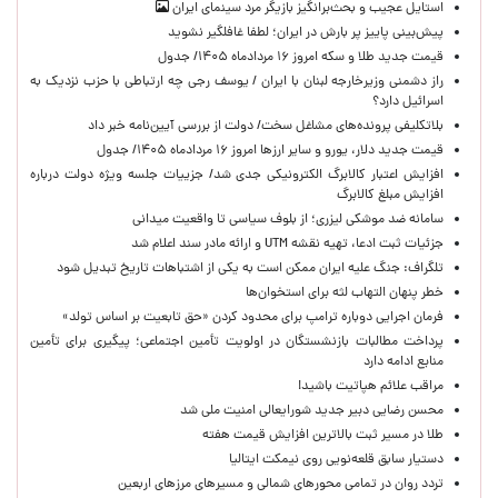
استایل عجیب و بحث‌برانگیز بازیگر مرد سینمای ایران
پیش‌بینی پاییز پر بارش در ایران؛ لطفا غافلگیر نشوید
قیمت جدید طلا و سکه امروز ۱۶ مردادماه ۱۴۰۵/ جدول
راز دشمنی وزیرخارجه لبنان با ایران / یوسف رجی چه ارتباطی با حزب نزدیک به
اسرائیل دارد؟
بلاتکلیفی پرونده‌های مشاغل سخت/ دولت از بررسی آیین‌نامه خبر داد
قیمت جدید دلار، یورو و سایر ارزها امروز ۱۶ مردادماه ۱۴۰۵/ جدول
افزایش اعتبار کالابرگ الکترونیکی جدی شد/ جزییات جلسه ویژه دولت درباره
افزایش مبلغ کالابرگ
سامانه ضد موشکی لیزری؛ از بلوف سیاسی تا واقعیت میدانی
جزئیات ثبت ادعا، تهیه نقشه UTM و ارائه مادر سند اعلام شد
تلگراف: جنگ علیه ایران ممکن است به یکی از اشتباهات تاریخ تبدیل شود
خطر پنهان التهاب لثه برای استخوان‌ها
فرمان اجرایی دوباره ترامپ برای محدود کردن «حق تابعیت بر اساس تولد»
پرداخت مطالبات بازنشستگان در اولویت تأمین اجتماعی؛ پیگیری برای تأمین
منابع ادامه دارد
مراقب علائم هپاتیت باشید!
محسن رضایی دبیر جدید شورایعالی امنیت ملی شد
طلا در مسیر ثبت بالاترین افزایش قیمت هفته
دستیار سابق قلعه‌نویی روی نیمکت ایتالیا
تردد روان در تمامی محورهای شمالی و مسیرهای مرزهای اربعین