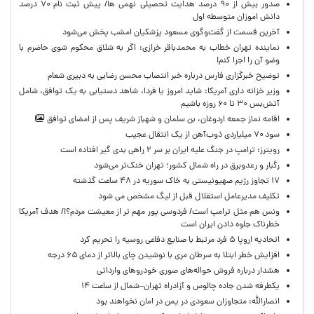
صدور بیش از ۹۰ درصد هدایت تحصیلی نهمی ها/ پیش ثبت نام ۷۰ درصد
دانش اموزان متوسطه اول
آخرین قسمت از گفت‌وگوی مسعود پزشکیان امشب پخش می‌شود
نماینده تهران خطاب به محمدباقر خرازی: اگر به شلاق محکوم شوی حاضرم با
وضو آن را اجرا کنم!
توضیح خبرگزاری فارس درباره خبر انتصاب محسن رضایی به دبیری شعام
وزیر خزانه داری آمریکا: شاید امروز یا فردا، شاهد دستیابی به یک توافق، شامل
آتش‌بس ۳۰ تا ۶۰ روزه باشیم
اقامه نماز جمعه اردوغان، بن ‌سلمان و شهباز شریف پس از امضای توافق
سود ۷۰ میلیاردی ذوب‌آهن از یک انتقال عجیب
رویترز: ترامپ در جنگ علیه ایران بر سر ۲ راهی بدی گیر افتاده است
رگبار و رعدوبرق در راه شمال کشور؛ تهران خنک‌تر می‌شود
۱۷ تجاوز رژیم صهیونیستی به خاک سوریه در ۴۸ ساعت گذشته
تکلیف مدیرعامل استقلال قبل از لیگ مشخص می شود
ونس هم مثل ترامپ است/ فردوسی پور مهم تر از معیشت مردم؟!/ هدف آمریکا
خطرناک جلوه دادن ایران است
اتحادیه اروپا ۵ فرد مرتبط با صنایع دفاعی روسیه را تحریم کرد
افزایش خطر ابتلا به سرطان مری با نوشیدن چای بالاتر از دمای ۶۵ درجه
هشدار درباره فروش حواله‌های صوری خودروهای وارداتی
یکطرفه شدن جاده چالوس و آزادراه تهران–شمال از ساعت ۱۴
انصارالله: متجاوزان سعودی در یمن در امان نخواهند بود