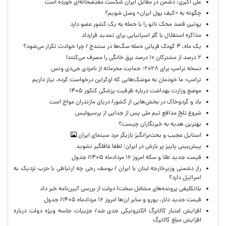
علی اکبری: دشمن در مقابل ایران شکست مفتضحانه‌ای خورده است
چگونه به «کیف پول ایران» وصل شویم؟
پوتین قصد محک ناتو را با حمله به یک کشور عضو دارد
مذاکره استقلال با گلر اسپانیایی برای تمدید قرارداد
یک ماه، ۴ کودک قربانی حمله سگ‌ها در سنندج / چرا حوادث تکرار می‌شود؟
۲ درصد از مشترکان ۱۰ درصد برق خانگی را مصرف می‌کنند!
نسخه ترامپ برای ۲۰۲۸؛ حمایت محرمانه از نامزدی جی‌دی ونس
ترامپ: ما خودمان به موشک‌هایی که اوکراین درخواست کرده، نیاز داریم
موضع وزارت بهداشت درباره ظرفیت پزشکی کنکور ۱۴۰۵
باد و گردوخاک در بخش‌هایی از کشور/ دریای مازندران مواج است
شروع تلخ مدافع تیم ملی پس از جدایی از پرسپولیس
بهترین هدیه به خبرنگاران چیست؟
استایل عجیب و بحث‌برانگیز بازیگر مرد سینمای ایران
پیش‌بینی پاییز پر بارش در ایران؛ لطفا غافلگیر نشوید
قیمت جدید طلا و سکه امروز ۱۶ مردادماه ۱۴۰۵/ جدول
راز دشمنی وزیرخارجه لبنان با ایران / یوسف رجی چه ارتباطی با حزب نزدیک به
اسرائیل دارد؟
بلاتکلیفی پرونده‌های مشاغل سخت/ دولت از بررسی آیین‌نامه خبر داد
قیمت جدید دلار، یورو و سایر ارزها امروز ۱۶ مردادماه ۱۴۰۵/ جدول
افزایش اعتبار کالابرگ الکترونیکی جدی شد/ جزییات جلسه ویژه دولت درباره
افزایش مبلغ کالابرگ