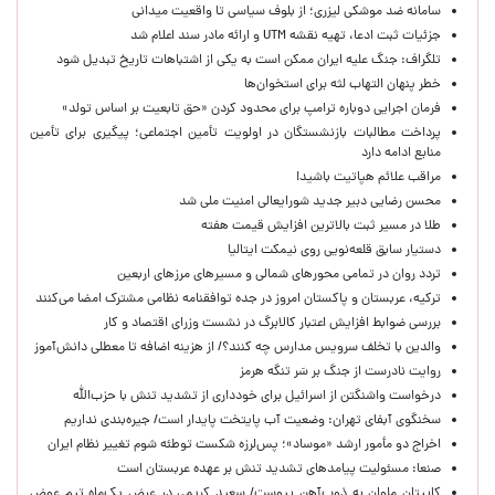
سامانه ضد موشکی لیزری؛ از بلوف سیاسی تا واقعیت میدانی
جزئیات ثبت ادعا، تهیه نقشه UTM و ارائه مادر سند اعلام شد
تلگراف: جنگ علیه ایران ممکن است به یکی از اشتباهات تاریخ تبدیل شود
خطر پنهان التهاب لثه برای استخوان‌ها
فرمان اجرایی دوباره ترامپ برای محدود کردن «حق تابعیت بر اساس تولد»
پرداخت مطالبات بازنشستگان در اولویت تأمین اجتماعی؛ پیگیری برای تأمین
منابع ادامه دارد
مراقب علائم هپاتیت باشید!
محسن رضایی دبیر جدید شورایعالی امنیت ملی شد
طلا در مسیر ثبت بالاترین افزایش قیمت هفته
دستیار سابق قلعه‌نویی روی نیمکت ایتالیا
تردد روان در تمامی محورهای شمالی و مسیرهای مرزهای اربعین
ترکیه، عربستان و پاکستان امروز در جده توافقنامه نظامی مشترک امضا می‌کنند
بررسی ضوابط افزایش اعتبار کالابرگ در نشست وزرای اقتصاد و کار
والدین با تخلف سرویس مدارس چه کنند؟/ از هزینه اضافه تا معطلی دانش‌آموز
روایت نادرست از جنگ بر سَر تنگه هرمز
درخواست واشنگتن از اسرائیل برای خودداری از تشدید تنش با حزب‌الله
سخنگوی آبفای تهران: وضعیت آب پایتخت پایدار است/ جیره‌بندی نداریم
اخراج دو مأمور ارشد «موساد»؛ پس‌لرزه شکست توطئه شوم تغییر نظام ایران
صنعا: مسئولیت پیامدهای تشدید تنش بر عهده عربستان است
کاپیتان ملوان به ذوب‌آهن پیوست/ سعید کریمی در عرض یک‌ماه تیم عوض