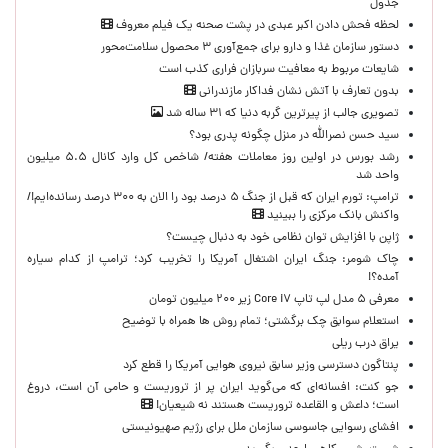
جدول
لحظه‌ فحش دادن اکبر عبدی در پشت صحنه یک فیلم معروف
دستور سازمان غذا و دارو برای جمع‌آوری ۳ محصول سلامت‌محور
شایعات مربوط به معافیت سربازان فراری کذب است
بدون تعارف با آتش نشان فداکار مازندرانی
تصویری جالب از پیرترین گربه دنیا که ۳۱ ساله شد
سید حسن نصرالله در منزل چگونه پدری بود؟
رشد بورس در اولین روز معاملات هفته/ شاخص کل وارد کانال ۵.۵ میلیون
واحد شد
ترامپ: تورم ایران که قبل از جنگ ۵ درصد بود را الان به ۳۰۰ درصد رسانده‌ایم!/
واکنش بانک مرکزی را ببینید
ژاپن با افزایش توان نظامی خود به دنبال چیست؟
چاک شومر: جنگ ایران اشتغال آمریکا را تخریب کرد؛ ترامپ از کدام سیاره
آمده؟!
معرفی ۵ مدل لپ تاپ Core i۷ زیر ۲۰۰ میلیون تومان
استعلام سوابق چک برگشتی؛ تمام روش ها همراه با توضیح
یراق درب ریلی
پنتاگون دسترسی وزیر سابق نیروی هوایی آمریکا را قطع کرد
جو کنت: افسانه‌ای که می‌گوید ایران پر از تروریست و حامی آن است، دروغ
است؛ داعش و القاعده تروریست هستند نه شیعیان!
افشای رسوایی جاسوسی سازمان ملل برای رژیم صهیونیستی