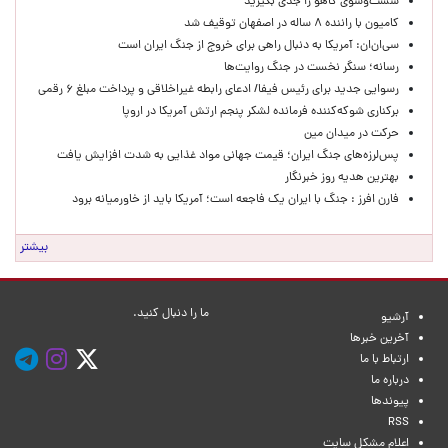
شست‌وشوی کاهو را جدی بگیرید
کامیون با راننده ۸ ساله در اصفهان توقیف شد
سی‌ان‌ان: آمریکا به دنبال راهی برای خروج از جنگ ایران است
رسانه؛ سنگر نخست در جنگ روایت‌ها
رسوایی جدید برای رئیس فیفا/ ادعای رابطه غیراخلاقی و پرداخت مبلغ ۶ رقمی
برکناری شوکه‌کننده فرمانده لشکر پنجم ارتش آمریکا در اروپا
حركت در ميدان مين
پس‌لرزه‌های جنگ ایران؛ قیمت جهانی مواد غذایی به شدت افزایش یافت
بهترین هدیه روز خبرنگار
فارن افرز : جنگ با ایران یک فاجعه است؛ آمریکا باید از خاورمیانه برود
بیشتر
ما را دنبال کنید.
آرشیو
آخرین خبرها
ارتباط با ما
درباره ما
پیوندها
RSS
اعلام مشکل سایت