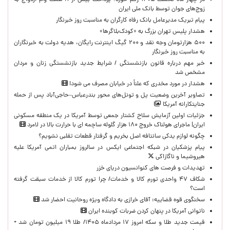
در چهار ماه نخست ۱۴۰۵ رقم خورد؛ پرداخت بیش از ۸ همت وام ازدواج به
زوج‌های جوان توسط بانک ملی ایران
پیام تبریک مدیرعامل بانک رفاه کارگران به مناسبت روز خبرنگار
هشدار پلیس تهران بزرگ به «کودک‌بلاگرها»
۵۰۰ هزارتومان وجه نقد و ۲۰۰ گیگ اینترنت رایگان، هدیه دولت به خبرنگاران
به مناسبت روز خبرنگار
خبر مهم درباره قانون بازنشستگی / شرایط جدید بازنشستگی زنان و مردان
مشخص شد
هشدار در مورد مخدری که علناً در خیابان مصرف می شود!
تصاویر آخرین وضعیت پل و تونل‌های محور بندرعباس–حاجی‌آباد پس از حمله
جنایتکارانه آمریکا
جزئیات اولین آزمایش سلاح کشتار جمعی توسط آمریکا در یک منطقه مسکونی
ایران| ماجرای هولناک خروج ۱۸۰ هزار گلوله ساچمه ای با حرارت بالا در لامرد
چگونه لوازم یدکی سانتافه اصل بخریم و گرفتار قطعات تقلبی نشویم؟
پیام پزشکیان در شبکه اجتماعی ایکس در سالروز بمباران اتمی آمریکا علیه
هیروشیما و ناگازاکی
تهدیدات و فرصت های کنوانسیون دریای خزر
شکاف ۴۷ واحدی تورم کالا و خدمات/ چرا تورم کالا از خدمات سبقت گرفته
است؟
سخنگوی قوه قضاییه: آقای خرازی به دادگاه ویژه روحانیت احضار شد
ناتوانی آمریکا در پنهان کردن ضربات کوبنده ایران
قیمت جدید طلا و سکه امروز ۱۷ مردادماه ۱۴۰۵/ طلا ۱۹ میلیون تومان شد +