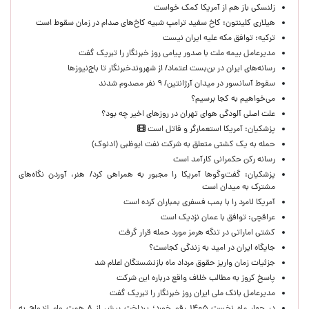
زلنسکی باز هم از آمریکا کمک خواست
هیلاری کلینتون: کاخ سفید ترامپ شبیه کاخ‌های صدام در زمان سقوط است
ترکیه: توافق مکه علیه ایران نیست
مدیرعامل بیمه ملت با صدور پیامی روز خبرنگار را تبریک گفت
رسانه‌های ایران در بن‌بست اعتماد/ از شهروندخبرنگار تا باج‌نیوزها
سقوط آسانسور در میدان آرژانتین/ ۹ نفر مصدوم شدند
می‌خواهیم به کجا برسیم؟
علت اصلی آلودگی هوای تهران در روزهای اخیر چه بود؟
پزشکیان: آمریکا استعمارگر و قاتل است
حمله به یک کشتی متعلق به شرکت نفت ابوظبی (ادنوک)
رسانه رکن حکمرانی کارآمد است
پزشکیان: گفت‌وگوها آمریکا را مجبور به همراهی کرد/ هنر، آوردن نگاه‌های
مشترک به میدان است
آمریکا لامرد را با بمب فسفری بمباران کرده است
عراقچی: توافق با عمان نزدیک است
کشتی اماراتی در تنگه هرمز مورد حمله قرار گرفت
جایگاه ایران در امید به زندگی کجاست؟
جزئیات زمان واریز حقوق مرداد ماه بازنشستگان اعلام شد
پاسخ کروز به مطالب خلاف واقع درباره این شرکت
مدیرعامل بانک ملی ایران روز خبرنگار را تبریک گفت