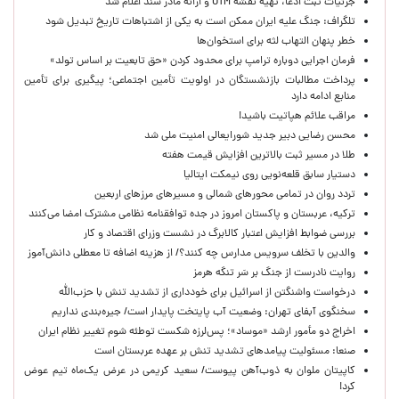
جزئیات ثبت ادعا، تهیه نقشه UTM و ارائه مادر سند اعلام شد
تلگراف: جنگ علیه ایران ممکن است به یکی از اشتباهات تاریخ تبدیل شود
خطر پنهان التهاب لثه برای استخوان‌ها
فرمان اجرایی دوباره ترامپ برای محدود کردن «حق تابعیت بر اساس تولد»
پرداخت مطالبات بازنشستگان در اولویت تأمین اجتماعی؛ پیگیری برای تأمین
منابع ادامه دارد
مراقب علائم هپاتیت باشید!
محسن رضایی دبیر جدید شورایعالی امنیت ملی شد
طلا در مسیر ثبت بالاترین افزایش قیمت هفته
دستیار سابق قلعه‌نویی روی نیمکت ایتالیا
تردد روان در تمامی محورهای شمالی و مسیرهای مرزهای اربعین
ترکیه، عربستان و پاکستان امروز در جده توافقنامه نظامی مشترک امضا می‌کنند
بررسی ضوابط افزایش اعتبار کالابرگ در نشست وزرای اقتصاد و کار
والدین با تخلف سرویس مدارس چه کنند؟/ از هزینه اضافه تا معطلی دانش‌آموز
روایت نادرست از جنگ بر سَر تنگه هرمز
درخواست واشنگتن از اسرائیل برای خودداری از تشدید تنش با حزب‌الله
سخنگوی آبفای تهران: وضعیت آب پایتخت پایدار است/ جیره‌بندی نداریم
اخراج دو مأمور ارشد «موساد»؛ پس‌لرزه شکست توطئه شوم تغییر نظام ایران
صنعا: مسئولیت پیامدهای تشدید تنش بر عهده عربستان است
کاپیتان ملوان به ذوب‌آهن پیوست/ سعید کریمی در عرض یک‌ماه تیم عوض
کرد!