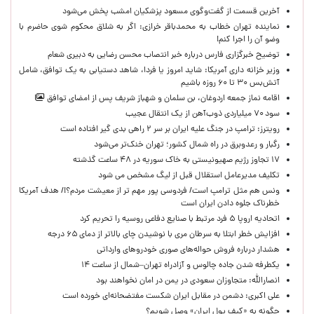
آخرین قسمت از گفت‌وگوی مسعود پزشکیان امشب پخش می‌شود
نماینده تهران خطاب به محمدباقر خرازی: اگر به شلاق محکوم شوی حاضرم با
وضو آن را اجرا کنم!
توضیح خبرگزاری فارس درباره خبر انتصاب محسن رضایی به دبیری شعام
وزیر خزانه داری آمریکا: شاید امروز یا فردا، شاهد دستیابی به یک توافق، شامل
آتش‌بس ۳۰ تا ۶۰ روزه باشیم
اقامه نماز جمعه اردوغان، بن ‌سلمان و شهباز شریف پس از امضای توافق
سود ۷۰ میلیاردی ذوب‌آهن از یک انتقال عجیب
رویترز: ترامپ در جنگ علیه ایران بر سر ۲ راهی بدی گیر افتاده است
رگبار و رعدوبرق در راه شمال کشور؛ تهران خنک‌تر می‌شود
۱۷ تجاوز رژیم صهیونیستی به خاک سوریه در ۴۸ ساعت گذشته
تکلیف مدیرعامل استقلال قبل از لیگ مشخص می شود
ونس هم مثل ترامپ است/ فردوسی پور مهم تر از معیشت مردم؟!/ هدف آمریکا
خطرناک جلوه دادن ایران است
اتحادیه اروپا ۵ فرد مرتبط با صنایع دفاعی روسیه را تحریم کرد
افزایش خطر ابتلا به سرطان مری با نوشیدن چای بالاتر از دمای ۶۵ درجه
هشدار درباره فروش حواله‌های صوری خودروهای وارداتی
یکطرفه شدن جاده چالوس و آزادراه تهران–شمال از ساعت ۱۴
انصارالله: متجاوزان سعودی در یمن در امان نخواهند بود
علی اکبری: دشمن در مقابل ایران شکست مفتضحانه‌ای خورده است
چگونه به «کیف پول ایران» وصل شویم؟