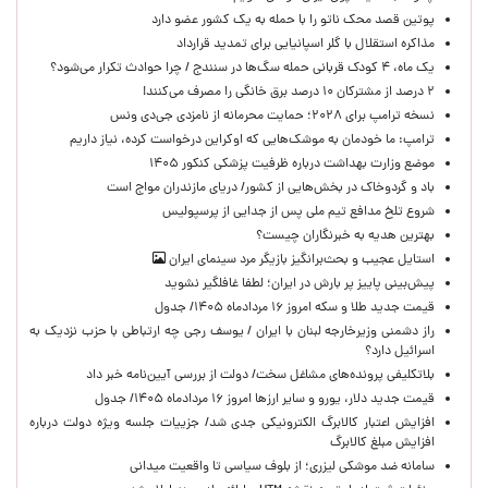
پوتین قصد محک ناتو را با حمله به یک کشور عضو دارد
مذاکره استقلال با گلر اسپانیایی برای تمدید قرارداد
یک ماه، ۴ کودک قربانی حمله سگ‌ها در سنندج / چرا حوادث تکرار می‌شود؟
۲ درصد از مشترکان ۱۰ درصد برق خانگی را مصرف می‌کنند!
نسخه ترامپ برای ۲۰۲۸؛ حمایت محرمانه از نامزدی جی‌دی ونس
ترامپ: ما خودمان به موشک‌هایی که اوکراین درخواست کرده، نیاز داریم
موضع وزارت بهداشت درباره ظرفیت پزشکی کنکور ۱۴۰۵
باد و گردوخاک در بخش‌هایی از کشور/ دریای مازندران مواج است
شروع تلخ مدافع تیم ملی پس از جدایی از پرسپولیس
بهترین هدیه به خبرنگاران چیست؟
استایل عجیب و بحث‌برانگیز بازیگر مرد سینمای ایران
پیش‌بینی پاییز پر بارش در ایران؛ لطفا غافلگیر نشوید
قیمت جدید طلا و سکه امروز ۱۶ مردادماه ۱۴۰۵/ جدول
راز دشمنی وزیرخارجه لبنان با ایران / یوسف رجی چه ارتباطی با حزب نزدیک به
اسرائیل دارد؟
بلاتکلیفی پرونده‌های مشاغل سخت/ دولت از بررسی آیین‌نامه خبر داد
قیمت جدید دلار، یورو و سایر ارزها امروز ۱۶ مردادماه ۱۴۰۵/ جدول
افزایش اعتبار کالابرگ الکترونیکی جدی شد/ جزییات جلسه ویژه دولت درباره
افزایش مبلغ کالابرگ
سامانه ضد موشکی لیزری؛ از بلوف سیاسی تا واقعیت میدانی