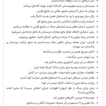
دبل درگاهی در شب توقف استانداردلیژ
صربستان و رژیم صهیونیستی کارخانه تولید پهپاد افتتاح می‌کنند
یونان به دنبال گسترش حضور نظامی در خلیج فارس
رئال مدل مورینیو با برد به استقبال فصل جدید لالیگا رفت
اسپانیا برای مسافران ایتالیایی بازرسی مرزی وضع کرد
انصاری: خسارت‌های زیست‌محیطی جنگ در خلیج فارس را مطالبه‌ می‌کنیم
یمن: تشکیل ائتلاف هرگز مانع مجازات عربستان به خاطر جنایاتش نمی‌شود
هشدار بیمه مرکزی به ۸ شرکت بیمه‌ای؛ اصلاح نکنید، تعلیق می‌شوید
فیدان: ایران هدف پیمان دفاعی مکه نیست/مصر به جمع ترکیه، عربستان و
پاکستان می پیوندد
تاکید صریح همتی بر تشدید نظارت بر بانک‌ها
پدر لیونل مسی درگذشت
اختلاف بر سر زمین کشاورزی منجر به قتل شد
راه‌حل نماینده روسیه برای پایان جنگ آمریکا علیه ایران
تظاهرات هزاران نفری علیه دولت «فردریش مرتس» در آلمان
هانتر بایدن: سرطان جو بایدن به استخوان‌هایش سرایت کرده است
روایت رسانه عبری از دخالت آشکار ترامپ در کوبا
زمان پایان جنگ از نظر کیهان/ اظهارات خرازی اتفاقی نیست/ آیا سایپا آماده
واگذاری است؟
موسیمانه سرمربی آفریقای جنوبی شد
یک فوتی و ۱۱ مسموم بر اثر مصرف مشروبات الکلی در نیشابور