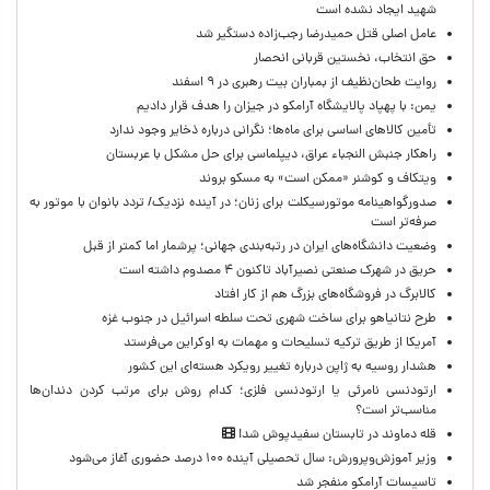
شهید ایجاد نشده است
عامل اصلی قتل حمیدرضا رجب‌زاده دستگیر شد
حق انتخاب، نخستین قربانی انحصار
روایت طحان‌نظیف از بمباران بیت رهبری در ۹ اسفند
یمن: با پهپاد پالایشگاه آرامکو در جیزان را هدف قرار دادیم
تأمین کالاهای اساسی برای ماه‌ها؛ نگرانی درباره ذخایر وجود ندارد
راهکار جنبش النجباء عراق، دیپلماسی برای حل مشکل با عربستان
ویتکاف و کوشنر «ممکن است» به مسکو بروند
صدورگواهینامه موتورسیکلت برای زنان؛ در آینده نزدیک/ تردد بانوان با موتور به‌
صرفه‌تر است
وضعیت دانشگاه‌های ایران در رتبه‌بندی جهانی؛ پرشمار اما کمتر از قبل
حریق در شهرک صنعتی نصیرآباد تاکنون ۴ مصدوم داشته است
کالابرگ در فروشگاه‌های بزرگ هم از کار افتاد
طرح نتانیاهو برای ساخت شهری تحت سلطه اسرائیل در جنوب غزه
آمریکا از طریق ترکیه تسلیحات و مهمات به اوکراین می‌فرستد
هشدار روسیه به ژاپن درباره تغییر رویکرد هسته‌ای این کشور
ارتودنسی نامرئی یا ارتودنسی فلزی؛ کدام روش برای مرتب کردن دندان‌ها
مناسب‌تر است؟
قله دماوند در تابستان سفیدپوش شد!
وزیر آموزش‌وپرورش: سال تحصیلی آینده ۱۰۰ درصد حضوری آغاز می‌شود
تاسیسات آرامکو منفجر شد