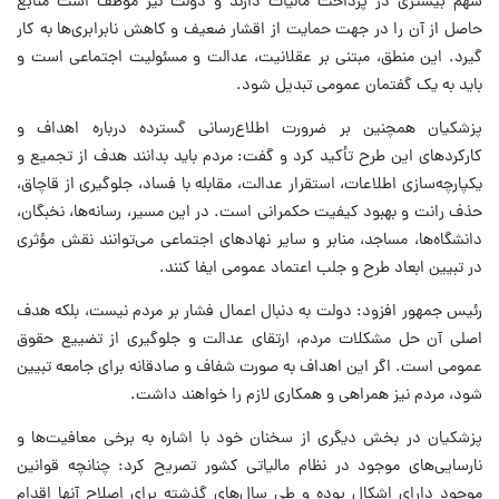
سهم بیشتری در پرداخت مالیات دارند و دولت نیز موظف است منابع
حاصل از آن را در جهت حمایت از اقشار ضعیف و کاهش نابرابری‌ها به کار
گیرد. این منطق، مبتنی بر عقلانیت، عدالت و مسئولیت اجتماعی است و
باید به یک گفتمان عمومی تبدیل شود.
پزشکیان همچنین بر ضرورت اطلاع‌رسانی گسترده درباره اهداف و
کارکردهای این طرح تأکید کرد و گفت: مردم باید بدانند هدف از تجمیع و
یکپارچه‌سازی اطلاعات، استقرار عدالت، مقابله با فساد، جلوگیری از قاچاق،
حذف رانت و بهبود کیفیت حکمرانی است. در این مسیر، رسانه‌ها، نخبگان،
دانشگاه‌ها، مساجد، منابر و سایر نهادهای اجتماعی می‌توانند نقش مؤثری
در تبیین ابعاد طرح و جلب اعتماد عمومی ایفا کنند.
رئیس جمهور افزود: دولت به دنبال اعمال فشار بر مردم نیست، بلکه هدف
اصلی آن حل مشکلات مردم، ارتقای عدالت و جلوگیری از تضییع حقوق
عمومی است. اگر این اهداف به صورت شفاف و صادقانه برای جامعه تبیین
شود، مردم نیز همراهی و همکاری لازم را خواهند داشت.
پزشکیان در بخش دیگری از سخنان خود با اشاره به برخی معافیت‌ها و
نارسایی‌های موجود در نظام مالیاتی کشور تصریح کرد: چنانچه قوانین
موجود دارای اشکال بوده و طی سال‌های گذشته برای اصلاح آنها اقدام