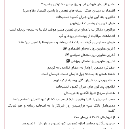
عامل افزایش قبوض آب و برق برخی مشترکان چه بود؟
اقتصاد در میدان جنگ؛ نسخه‌های تعدیل یا راهبرد اقتصاد مقاومتی؟
تکاپوی پنتاگون برای جبران کمبود تسلیحات
هوای تهران در وضعیت قابل‌قبول
عراقچی: مذاکرات با عمان برای تعیین مسیر موقت تقریبا به نتیجه نزدیک است
اشتباهات مراقبت از پوست در روزهای گرم
هوش مصنوعی چگونه عملیات فضاپیماها و ماهواره‌ها را تغییر می‌دهد؟
آخرین عناوین روزنامه‌های اقتصادی
آخرین عناوین روزنامه‌های سیاسی
آخرین عناوین روزنامه‌های ورزشی
حضرتی: دشمن را وادار به امضای تفاهم‌نامه کردیم
طعنه همتی به بسنت؛ پول‌هایمان دست خودمان است
حمله پهپادی به شریان گازی روسیه-ترکیه-اروپا
تکاپوی پنتاگون برای جبران کمبود تسلیحات
هشدار صریح شیخ الکعبی به عربستان
مصر: اسراییل با طفره رفتن از طرح ترامپ به کشتار غیرنظامیان ادامه می‌دهد
مدیرعامل بانک سپه فرارسیدن روز خبرنگار را به اصحاب رسانه و خبر تبریک
گفت
از دیوارهای ۲۰۱۹ تا پیمان مکه
حاجی‌دلیگانی: مجلس اجازه تصویب کنوانسیون دریای خزر را نمی‌دهد