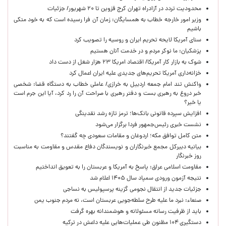
محدودیت تردد در آزادراه تهران کرج قزوین تا ۲۰ شهریور/ جزئیات
وزیر امور خارجه خطاب به همسایگان: زمان آن فرا رسیده است که به خود متکی
باشیم
سنای آمریکا لایحه تحریم ایران و روسیه را تصویب کرد
پزشکیان: ما نوکر مردم و در خدمت آنان هستیم
شوک به بازار کار آمریکا/ اقتصاد امریکا ۲۳ هزار شغل از دست داد
خزانه‌داری آمریکا تحریم‌های جدیدی علیه ایران اعمال کرد
واکنش تند امام جمعه اردبیل به خرازی/ عاملی خطاب به دستگاه قضا: شخصی
خبر دروغ به رهبری بست و دفتر رهبری با صراحت آن را رد کرد، آیا این جرم است
یا خیر؟
افزایش سپرده قانونی بانک‌ها؛ ترمز تازه رشد نقدینگی
نشست خبری رئیس‌جمهور فردا برگزار می‌شود
متن کامل توافق مکه؛ اردوغان و مقامات سعودی چه گفتند؟
بیانیه دبیرکل مجمع خبرنگاران و نویسندگان دفاع مقدس و مقاومت به مناسبت
روز خبرنگار
مقاومت اسلامی عراق: پاسخ به آمریکا و عربستان را به تعویق انداختیم
نتیجه آزمون ورودی سمپاد سال ۱۴۰۵ اعلام شد
جزئیات جدید از انتقال نجومی گزینه پرسپولیس به نساجی
صنعاء: نبرد ما علیه طرح سلطه‌جویی عربستان است، نه مردم جنوب یمن
باید از ظرفیت رسانه مسئولانه و هوشمندانه بهره گرفت
دستگیری ۱۰۴ مظنون طی عملیات‌هایی علیه داعش در ترکیه