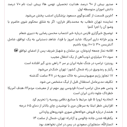
صدور بیش از ۹۰ درصد هدایت تحصیلی نهمی ها/ پیش ثبت نام ۷۰ درصد
دانش اموزان متوسطه اول
آخرین قسمت از گفت‌وگوی مسعود پزشکیان امشب پخش می‌شود
نماینده تهران خطاب به محمدباقر خرازی: اگر به شلاق محکوم شوی حاضرم با
وضو آن را اجرا کنم!
توضیح خبرگزاری فارس درباره خبر انتصاب محسن رضایی به دبیری شعام
وزیر خزانه داری آمریکا: شاید امروز یا فردا، شاهد دستیابی به یک توافق، شامل
آتش‌بس ۳۰ تا ۶۰ روزه باشیم
اقامه نماز جمعه اردوغان، بن ‌سلمان و شهباز شریف پس از امضای توافق
سود ۷۰ میلیاردی ذوب‌آهن از یک انتقال عجیب
رویترز: ترامپ در جنگ علیه ایران بر سر ۲ راهی بدی گیر افتاده است
رگبار و رعدوبرق در راه شمال کشور؛ تهران خنک‌تر می‌شود
۱۷ تجاوز رژیم صهیونیستی به خاک سوریه در ۴۸ ساعت گذشته
تکلیف مدیرعامل استقلال قبل از لیگ مشخص می شود
ونس هم مثل ترامپ است/ فردوسی پور مهم تر از معیشت مردم؟!/ هدف آمریکا
خطرناک جلوه دادن ایران است
اتحادیه اروپا ۵ فرد مرتبط با صنایع دفاعی روسیه را تحریم کرد
افزایش خطر ابتلا به سرطان مری با نوشیدن چای بالاتر از دمای ۶۵ درجه
هشدار درباره فروش حواله‌های صوری خودروهای وارداتی
یکطرفه شدن جاده چالوس و آزادراه تهران–شمال از ساعت ۱۴
انصارالله: متجاوزان سعودی در یمن در امان نخواهند بود