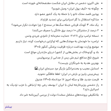
علی اکبری: دشمن در مقابل ایران شکست مفتضحانه‌ای خورده است
چگونه به «کیف پول ایران» وصل شویم؟
پوتین قصد محک ناتو را با حمله به یک کشور عضو دارد
مذاکره استقلال با گلر اسپانیایی برای تمدید قرارداد
یک ماه، ۴ کودک قربانی حمله سگ‌ها در سنندج / چرا حوادث تکرار می‌شود؟
۲ درصد از مشترکان ۱۰ درصد برق خانگی را مصرف می‌کنند!
نسخه ترامپ برای ۲۰۲۸؛ حمایت محرمانه از نامزدی جی‌دی ونس
ترامپ: ما خودمان به موشک‌هایی که اوکراین درخواست کرده، نیاز داریم
موضع وزارت بهداشت درباره ظرفیت پزشکی کنکور ۱۴۰۵
باد و گردوخاک در بخش‌هایی از کشور/ دریای مازندران مواج است
شروع تلخ مدافع تیم ملی پس از جدایی از پرسپولیس
بهترین هدیه به خبرنگاران چیست؟
استایل عجیب و بحث‌برانگیز بازیگر مرد سینمای ایران
پیش‌بینی پاییز پر بارش در ایران؛ لطفا غافلگیر نشوید
قیمت جدید طلا و سکه امروز ۱۶ مردادماه ۱۴۰۵/ جدول
راز دشمنی وزیرخارجه لبنان با ایران / یوسف رجی چه ارتباطی با حزب نزدیک به
اسرائیل دارد؟
بلاتکلیفی پرونده‌های مشاغل سخت/ دولت از بررسی آیین‌نامه خبر داد
بیشتر