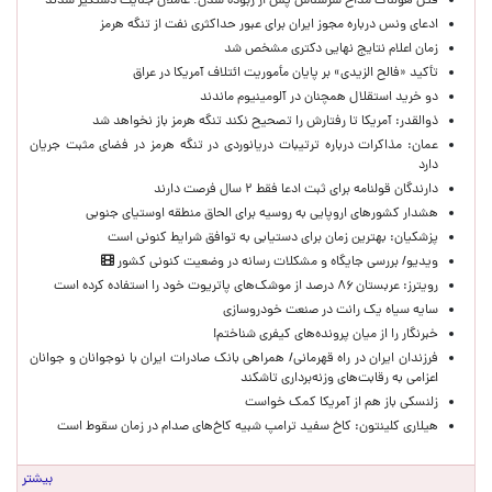
قتل هولناک مداح سرشناس پس از ربوده شدن؛ عاملان جنایت دستگیر شدند
ادعای ونس درباره مجوز ایران برای عبور حداکثری نفت از تنگه هرمز
زمان اعلام نتایج نهایی دکتری مشخص شد
تأکید «فالح الزیدی» بر پایان مأموریت ائتلاف آمریکا در عراق
دو خرید استقلال همچنان در آلومینیوم ماندند
ذوالقدر: آمریکا تا رفتارش را تصحیح نکند تنگه هرمز باز نخواهد شد
عمان: مذاکرات درباره ترتیبات دریانوردی در تنگه هرمز در فضای مثبت جریان
دارد
دارندگان قولنامه برای ثبت ادعا فقط ۲ سال فرصت دارند
هشدار کشورهای اروپایی به روسیه برای الحاق منطقه اوستیای جنوبی
پزشکیان‌: بهترین زمان برای دستیابی به توافق شرایط کنونی است
ویدیو/ بررسی جایگاه و مشکلات رسانه در وضعیت کنونی کشور
رویترز: عربستان ۸۶ درصد از موشک‌های پاتریوت خود را استفاده کرده است
سایه سیاه یک رانت در صنعت خودروسازی
خبرنگار را از میان پرونده‌های کیفری شناختم!
​فرزندان ایران در راه قهرمانی/ همراهی بانک صادرات ایران با نوجوانان و جوانان
اعزامی به رقابت‌های وزنه‌برداری تاشکند
زلنسکی باز هم از آمریکا کمک خواست
هیلاری کلینتون: کاخ سفید ترامپ شبیه کاخ‌های صدام در زمان سقوط است
بیشتر