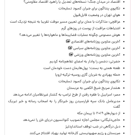
اقتصاد در میدان جنگ؛ نسخه‌های تعدیل یا راهبرد اقتصاد مقاومتی؟
تکاپوی پنتاگون برای جبران کمبود تسلیحات
هوای تهران در وضعیت قابل‌قبول
عراقچی: مذاکرات با عمان برای تعیین مسیر موقت تقریبا به نتیجه نزدیک است
اشتباهات مراقبت از پوست در روزهای گرم
هوش مصنوعی چگونه عملیات فضاپیماها و ماهواره‌ها را تغییر می‌دهد؟
آخرین عناوین روزنامه‌های اقتصادی
آخرین عناوین روزنامه‌های سیاسی
آخرین عناوین روزنامه‌های ورزشی
حضرتی: دشمن را وادار به امضای تفاهم‌نامه کردیم
طعنه همتی به بسنت؛ پول‌هایمان دست خودمان است
حمله پهپادی به شریان گازی روسیه-ترکیه-اروپا
تکاپوی پنتاگون برای جبران کمبود تسلیحات
هشدار صریح شیخ الکعبی به عربستان
مصر: اسراییل با طفره رفتن از طرح ترامپ به کشتار غیرنظامیان ادامه می‌دهد
مدیرعامل بانک سپه فرارسیدن روز خبرنگار را به اصحاب رسانه و خبر تبریک
گفت
از دیوارهای ۲۰۱۹ تا پیمان مکه
حاجی‌دلیگانی: مجلس اجازه تصویب کنوانسیون دریای خزر را نمی‌دهد
دبل درگاهی در شب توقف استانداردلیژ
صربستان و رژیم صهیونیستی کارخانه تولید پهپاد افتتاح می‌کنند