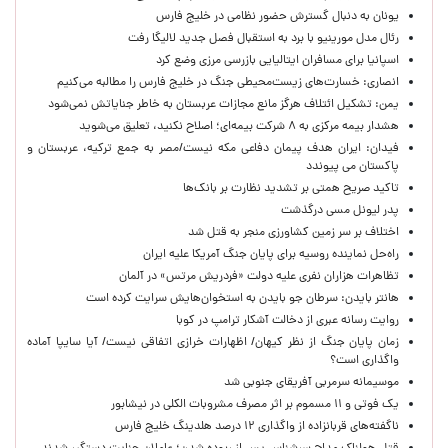
یونان به دنبال گسترش حضور نظامی در خلیج فارس
رئال مدل مورینیو با برد به استقبال فصل جدید لالیگا رفت
اسپانیا برای مسافران ایتالیایی بازرسی مرزی وضع کرد
انصاری: خسارت‌های زیست‌محیطی جنگ در خلیج فارس را مطالبه‌ می‌کنیم
یمن: تشکیل ائتلاف هرگز مانع مجازات عربستان به خاطر جنایاتش نمی‌شود
هشدار بیمه مرکزی به ۸ شرکت بیمه‌ای؛ اصلاح نکنید، تعلیق می‌شوید
فیدان: ایران هدف پیمان دفاعی مکه نیست/مصر به جمع ترکیه، عربستان و
پاکستان می پیوندد
تاکید صریح همتی بر تشدید نظارت بر بانک‌ها
پدر لیونل مسی درگذشت
اختلاف بر سر زمین کشاورزی منجر به قتل شد
راه‌حل نماینده روسیه برای پایان جنگ آمریکا علیه ایران
تظاهرات هزاران نفری علیه دولت «فردریش مرتس» در آلمان
هانتر بایدن: سرطان جو بایدن به استخوان‌هایش سرایت کرده است
روایت رسانه عبری از دخالت آشکار ترامپ در کوبا
زمان پایان جنگ از نظر کیهان/ اظهارات خرازی اتفاقی نیست/ آیا سایپا آماده
واگذاری است؟
موسیمانه سرمربی آفریقای جنوبی شد
یک فوتی و ۱۱ مسموم بر اثر مصرف مشروبات الکلی در نیشابور
ناگفته‌های قربانزاده از واگذاری ۱۲ درصد هلدینگ خلیج فارس