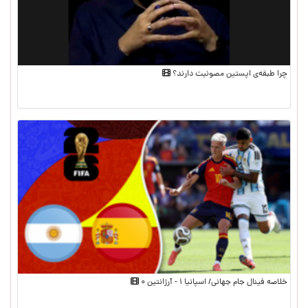
چرا طبقه‌ی اپستین مصونیت دارند؟
خلاصه فینال جام جهانی/ اسپانیا ۱ - آرژانتین ۰