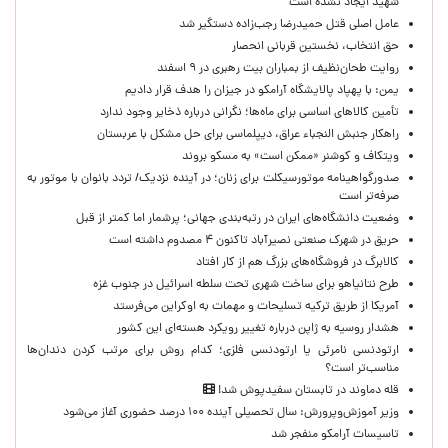
شهید ایجاد نشده است
عامل اصلی قتل حمیدرضا رجب‌زاده دستگیر شد
حق انتخاب، نخستین قربانی انحصار
روایت طحان‌نظیف از بمباران بیت رهبری در ۹ اسفند
یمن: با پهپاد پالایشگاه آرامکو در جیزان را هدف قرار دادیم
تأمین کالاهای اساسی برای ماه‌ها؛ نگرانی درباره ذخایر وجود ندارد
راهکار جنبش النجباء عراق، دیپلماسی برای حل مشکل با عربستان
ویتکاف و کوشنر «ممکن است» به مسکو بروند
صدورگواهینامه موتورسیکلت برای زنان؛ در آینده نزدیک/ تردد بانوان با موتور به‌
صرفه‌تر است
وضعیت دانشگاه‌های ایران در رتبه‌بندی جهانی؛ پرشمار اما کمتر از قبل
حریق در شهرک صنعتی نصیرآباد تاکنون ۴ مصدوم داشته است
کالابرگ در فروشگاه‌های بزرگ هم از کار افتاد
طرح نتانیاهو برای ساخت شهری تحت سلطه اسرائیل در جنوب غزه
آمریکا از طریق ترکیه تسلیحات و مهمات به اوکراین می‌فرستد
هشدار روسیه به ژاپن درباره تغییر رویکرد هسته‌ای این کشور
ارتودنسی نامرئی یا ارتودنسی فلزی؛ کدام روش برای مرتب کردن دندان‌ها
مناسب‌تر است؟
قله دماوند در تابستان سفیدپوش شد!
وزیر آموزش‌وپرورش: سال تحصیلی آینده ۱۰۰ درصد حضوری آغاز می‌شود
تاسیسات آرامکو منفجر شد