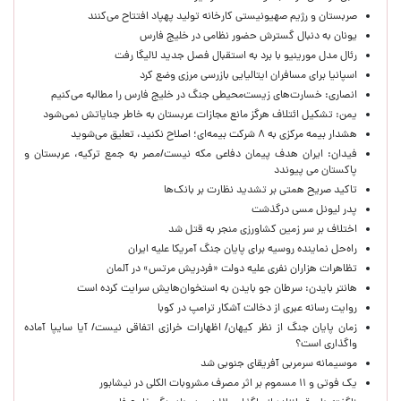
صربستان و رژیم صهیونیستی کارخانه تولید پهپاد افتتاح می‌کنند
یونان به دنبال گسترش حضور نظامی در خلیج فارس
رئال مدل مورینیو با برد به استقبال فصل جدید لالیگا رفت
اسپانیا برای مسافران ایتالیایی بازرسی مرزی وضع کرد
انصاری: خسارت‌های زیست‌محیطی جنگ در خلیج فارس را مطالبه‌ می‌کنیم
یمن: تشکیل ائتلاف هرگز مانع مجازات عربستان به خاطر جنایاتش نمی‌شود
هشدار بیمه مرکزی به ۸ شرکت بیمه‌ای؛ اصلاح نکنید، تعلیق می‌شوید
فیدان: ایران هدف پیمان دفاعی مکه نیست/مصر به جمع ترکیه، عربستان و
پاکستان می پیوندد
تاکید صریح همتی بر تشدید نظارت بر بانک‌ها
پدر لیونل مسی درگذشت
اختلاف بر سر زمین کشاورزی منجر به قتل شد
راه‌حل نماینده روسیه برای پایان جنگ آمریکا علیه ایران
تظاهرات هزاران نفری علیه دولت «فردریش مرتس» در آلمان
هانتر بایدن: سرطان جو بایدن به استخوان‌هایش سرایت کرده است
روایت رسانه عبری از دخالت آشکار ترامپ در کوبا
زمان پایان جنگ از نظر کیهان/ اظهارات خرازی اتفاقی نیست/ آیا سایپا آماده
واگذاری است؟
موسیمانه سرمربی آفریقای جنوبی شد
یک فوتی و ۱۱ مسموم بر اثر مصرف مشروبات الکلی در نیشابور