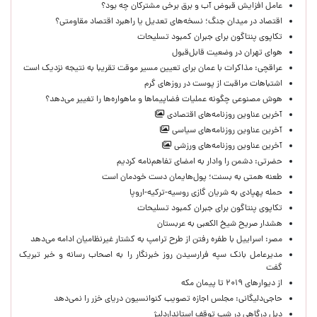
عامل افزایش قبوض آب و برق برخی مشترکان چه بود؟
اقتصاد در میدان جنگ؛ نسخه‌های تعدیل یا راهبرد اقتصاد مقاومتی؟
تکاپوی پنتاگون برای جبران کمبود تسلیحات
هوای تهران در وضعیت قابل‌قبول
عراقچی: مذاکرات با عمان برای تعیین مسیر موقت تقریبا به نتیجه نزدیک است
اشتباهات مراقبت از پوست در روزهای گرم
هوش مصنوعی چگونه عملیات فضاپیماها و ماهواره‌ها را تغییر می‌دهد؟
آخرین عناوین روزنامه‌های اقتصادی
آخرین عناوین روزنامه‌های سیاسی
آخرین عناوین روزنامه‌های ورزشی
حضرتی: دشمن را وادار به امضای تفاهم‌نامه کردیم
طعنه همتی به بسنت؛ پول‌هایمان دست خودمان است
حمله پهپادی به شریان گازی روسیه-ترکیه-اروپا
تکاپوی پنتاگون برای جبران کمبود تسلیحات
هشدار صریح شیخ الکعبی به عربستان
مصر: اسراییل با طفره رفتن از طرح ترامپ به کشتار غیرنظامیان ادامه می‌دهد
مدیرعامل بانک سپه فرارسیدن روز خبرنگار را به اصحاب رسانه و خبر تبریک
گفت
از دیوارهای ۲۰۱۹ تا پیمان مکه
حاجی‌دلیگانی: مجلس اجازه تصویب کنوانسیون دریای خزر را نمی‌دهد
دبل درگاهی در شب توقف استانداردلیژ