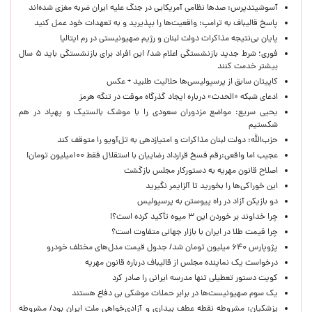
آسوشیتدپرس: صدها نظامی آمریکایی در جنگ علیه ایران ضربه مغزی شده‌اند
پاسخ قالیباف به ترامپ: واقعیت‌ها را بپذیرید و به تعهدات خود عمل کنید
پایان بی‌نتیجه مذاکرات دولت لبنان و رژیم صهیونیستی در رم ایتالیا
فوری؛ شرط جدید بازنشستگی اعلام شد/ این افراد برای بازنشستگی باید ۵ سال
بیشتر خدمت کنند
کاپیتان سابق از پرسپولیسی‌ها حلالیت طلبید + عکس
ادعای شبکه «الحدث» درباره ایجاد گذرگاه موقت در تنگه هرمز
یحیی سریع: مواضع مزدوران سعودی را با موشک بالستیک و پهپاد در هم
شکستیم
حزب‌الله: دولت لبنان مذاکرات و امتیازدهی به تل‌آویو را متوقف کند
عجیب اما واقعی:رقم فسخ قرارداد رضاییان با استقلال فقط ۱۰۰میلیون تومان!
اصلاح قانون مهریه به دستورکار مجلس بازگشت
این خوراکی‌ها را بخورید تا آلزایمر نگیرید
دو بازیکن آزاد در راه پیوستن به پرسپولیس
چرا خداوند بر خوردن این ۳ میوه تأکید کرده است؟!
چرا قیمت طلا در ایران با بازار جهانی متفاوت است؟
پژوپارس ۶۴۰ میلیون تومان شد/ جدول قیمت مدل‌های مختلف خودرو
درخواست یک نماینده مجلس از قالیباف درباره قانون مهریه
کویت دستور تعطیلی تنها مدرسه ایرانی را صادر کرد
یک‌ سوم صهیونیست‌ها در برابر حملات موشکی بی دفاع هستند
پزشکیان: مشروطه نقطه عطف بیداری و آزادی‌خواهی ملت ایران بود/ مشروطه