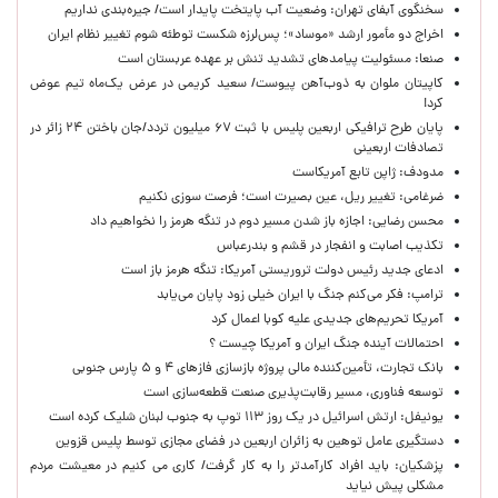
سخنگوی آبفای تهران: وضعیت آب پایتخت پایدار است/ جیره‌بندی نداریم
اخراج دو مأمور ارشد «موساد»؛ پس‌لرزه شکست توطئه شوم تغییر نظام ایران
صنعا: مسئولیت پیامدهای تشدید تنش بر عهده عربستان است
کاپیتان ملوان به ذوب‌آهن پیوست/ سعید کریمی در عرض یک‌ماه تیم عوض
کرد!
پایان طرح ترافیکی اربعین پلیس با ثبت ۶۷ میلیون تردد/جان باختن ۲۴ زائر در
تصادفات اربعینی
مدودف: ژاپن تابع آمریکاست
ضرغامی: تغییر ریل، عین بصیرت است؛ فرصت سوزی نکنیم
محسن رضایی: اجازه باز شدن مسیر دوم در تنگه هرمز را نخواهیم داد
تکذیب اصابت و انفجار در قشم و بندرعباس
ادعای جدید رئیس دولت تروریستی آمریکا: تنگه هرمز باز است
ترامپ: فکر می‌کنم جنگ با ایران خیلی زود پایان می‌یابد
آمریکا تحریم‌های جدیدی علیه کوبا اعمال کرد
احتمالات آینده جنگ ایران و آمریکا چیست ؟
بانک تجارت، تأمین‌کننده مالی پروژه بازسازی فازهای ۴ و ۵ پارس جنوبی
توسعه فناوری، مسیر رقابت‌پذیری صنعت قطعه‌سازی است
یونیفل: ارتش اسرائیل در یک روز ۱۱۳ توپ به جنوب لبنان شلیک کرده است
دستگیری عامل توهین به زائران اربعین در فضای مجازی توسط پلیس قزوین
پزشکیان: باید افراد کارآمدتر را به کار گرفت/ کاری می کنیم در معیشت مردم
مشکلی پیش نیاید