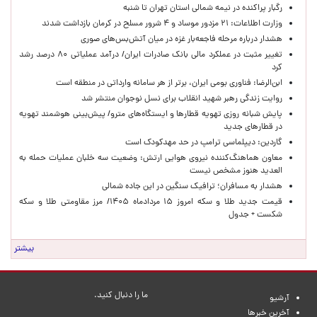
رگبار پراکنده در نیمه شمالی استان تهران تا شنبه
وزارت اطلاعات: ۲۱ مزدور موساد و ۴ شرور مسلح در کرمان بازداشت شدند
هشدار درباره مرحله فاجعه‌بار غزه در میان آتش‌بس‌های صوری
تغییر مثبت در عملکرد مالی بانک صادرات ایران/ درآمد عملیاتی ۸۰ درصد رشد
کرد
ابن‌الرضا: فناوری بومی ایران، برتر از هر سامانه وارداتی در منطقه است
روایت زندگی رهبر شهید انقلاب برای نسل نوجوان منتشر شد
پایش شبانه روزی تهویه قطارها و ایستگاه‌های مترو/ پیش‌بینی هوشمند تهویه
در قطارهای جدید
گاردین: دیپلماسی ترامپ در حد مهدکودک است
معاون هماهنگ‌کننده نیروی هوایی ارتش: وضعیت سه خلبان عملیات حمله به
العدید هنوز مشخص نیست
هشدار به مسافران؛ ترافیک سنگین در این جاده شمالی
قیمت جدید طلا و سکه امروز ۱۵ مردادماه ۱۴۰۵/ مرز مقاومتی طلا و سکه
شکست + جدول
بیشتر
ما را دنبال کنید.
آرشیو
آخرین خبرها