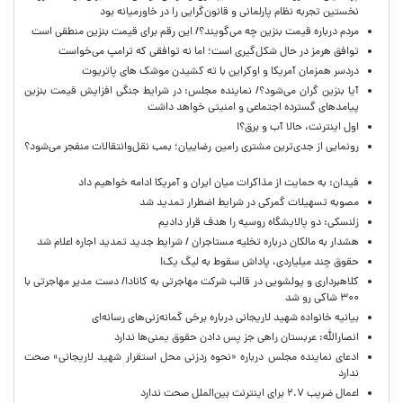
نخستین تجربه نظام پارلمانی و قانون‌گرایی را در خاورمیانه بود
مردم درباره قیمت بنزین چه می‌گویند؟/ این رقم برای قیمت بنزین منطقی است
توافق هرمز در حال شکل‌گیری است؛ اما نه توافقی که ترامپ می‌خواست
دردسر همزمان آمریکا و اوکراین با ته کشیدن موشک های پاتریوت
آیا بنزین گران می‌شود؟/ نماینده مجلس: در شرایط جنگی افزایش قیمت بنزین
پیامدهای گسترده اجتماعی و امنیتی خواهد داشت
اول اینترنت، حالا آب و برق؟!
رونمایی از جدی‌ترین مشتری رامین رضاییان؛ بمب نقل‌وانتقالات منفجر می‌شود؟
فیدان: به حمایت از مذاکرات میان ایران و آمریکا ادامه خواهیم داد
مصوبه تسهیلات گمرکی در شرایط اضطرار تمدید شد
زلنسکی: دو پالایشگاه روسیه را هدف قرار دادیم
هشدار به مالکان درباره تخلیه مستاجران / شرایط جدید تمدید اجاره اعلام شد
حقوق چند میلیاردی، پاداش سقوط به لیگ یک!
کلاهبرداری و پولشویی در قالب شرکت مهاجرتی به کانادا/ دست مدیر مهاجرتی با
۳۰۰ شاکی رو شد
بیانیه خانواده شهید لاریجانی درباره برخی گمانه‌زنی‌های رسانه‌ای
انصارالله: عربستان راهی جز پس دادن حقوق یمنی‌ها ندارد
ادعای نماینده مجلس درباره «نحوه ردزنی محل استقرار شهید لاریجانی» صحت
ندارد
اعمال ضریب ۲.۷ برای اینترنت بین‌الملل صحت ندارد