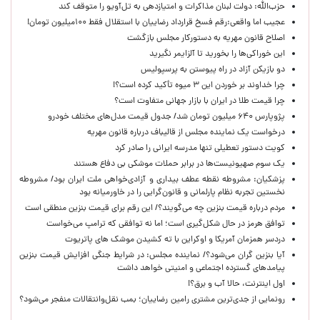
حزب‌الله: دولت لبنان مذاکرات و امتیازدهی به تل‌آویو را متوقف کند
عجیب اما واقعی:رقم فسخ قرارداد رضاییان با استقلال فقط ۱۰۰میلیون تومان!
اصلاح قانون مهریه به دستورکار مجلس بازگشت
این خوراکی‌ها را بخورید تا آلزایمر نگیرید
دو بازیکن آزاد در راه پیوستن به پرسپولیس
چرا خداوند بر خوردن این ۳ میوه تأکید کرده است؟!
چرا قیمت طلا در ایران با بازار جهانی متفاوت است؟
پژوپارس ۶۴۰ میلیون تومان شد/ جدول قیمت مدل‌های مختلف خودرو
درخواست یک نماینده مجلس از قالیباف درباره قانون مهریه
کویت دستور تعطیلی تنها مدرسه ایرانی را صادر کرد
یک‌ سوم صهیونیست‌ها در برابر حملات موشکی بی دفاع هستند
پزشکیان: مشروطه نقطه عطف بیداری و آزادی‌خواهی ملت ایران بود/ مشروطه
نخستین تجربه نظام پارلمانی و قانون‌گرایی را در خاورمیانه بود
مردم درباره قیمت بنزین چه می‌گویند؟/ این رقم برای قیمت بنزین منطقی است
توافق هرمز در حال شکل‌گیری است؛ اما نه توافقی که ترامپ می‌خواست
دردسر همزمان آمریکا و اوکراین با ته کشیدن موشک های پاتریوت
آیا بنزین گران می‌شود؟/ نماینده مجلس: در شرایط جنگی افزایش قیمت بنزین
پیامدهای گسترده اجتماعی و امنیتی خواهد داشت
اول اینترنت، حالا آب و برق؟!
رونمایی از جدی‌ترین مشتری رامین رضاییان؛ بمب نقل‌وانتقالات منفجر می‌شود؟