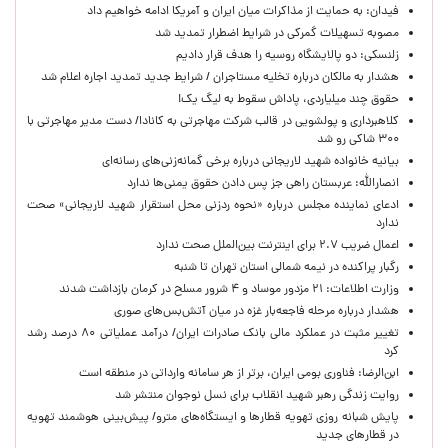
فیدان: به حمایت از مذاکرات میان ایران و آمریکا ادامه خواهیم داد
مصوبه تسهیلات گمرکی در شرایط اضطرار تمدید شد
زلنسکی: دو پالایشگاه روسیه را هدف قرار دادیم
هشدار به مالکان درباره تخلیه مستاجران / شرایط جدید تمدید اجاره اعلام شد
حقوق چند میلیاردی، پاداش سقوط به لیگ یک!
کلاهبرداری و پولشویی در قالب شرکت مهاجرتی به کانادا/ دست مدیر مهاجرتی با
۳۰۰ شاکی رو شد
بیانیه خانواده شهید لاریجانی درباره برخی گمانه‌زنی‌های رسانه‌ای
انصارالله: عربستان راهی جز پس دادن حقوق یمنی‌ها ندارد
ادعای نماینده مجلس درباره «نحوه ردزنی محل استقرار شهید لاریجانی» صحت
ندارد
اعمال ضریب ۲.۷ برای اینترنت بین‌الملل صحت ندارد
رگبار پراکنده در نیمه شمالی استان تهران تا شنبه
وزارت اطلاعات: ۲۱ مزدور موساد و ۴ شرور مسلح در کرمان بازداشت شدند
هشدار درباره مرحله فاجعه‌بار غزه در میان آتش‌بس‌های صوری
تغییر مثبت در عملکرد مالی بانک صادرات ایران/ درآمد عملیاتی ۸۰ درصد رشد
کرد
ابن‌الرضا: فناوری بومی ایران، برتر از هر سامانه وارداتی در منطقه است
روایت زندگی رهبر شهید انقلاب برای نسل نوجوان منتشر شد
پایش شبانه روزی تهویه قطارها و ایستگاه‌های مترو/ پیش‌بینی هوشمند تهویه
در قطارهای جدید