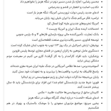
محسن رضایی: اجازه باز شدن مسیر دوم در تنگه هرمز را نخواهیم داد
تکذیب اصابت و انفجار در قشم و بندرعباس
ادعای جدید رئیس دولت تروریستی آمریکا: تنگه هرمز باز است
ترامپ: فکر می‌کنم جنگ با ایران خیلی زود پایان می‌یابد
آمریکا تحریم‌های جدیدی علیه کوبا اعمال کرد
احتمالات آینده جنگ ایران و آمریکا چیست ؟
بانک تجارت، تأمین‌کننده مالی پروژه بازسازی فازهای ۴ و ۵ پارس جنوبی
توسعه فناوری، مسیر رقابت‌پذیری صنعت قطعه‌سازی است
یونیفل: ارتش اسرائیل در یک روز ۱۱۳ توپ به جنوب لبنان شلیک کرده است
دستگیری عامل توهین به زائران اربعین در فضای مجازی توسط پلیس قزوین
پزشکیان: باید افراد کارآمدتر را به کار گرفت/ کاری می کنیم در معیشت مردم
مشکلی پیش نیاید
آسوشیتدپرس: صدها نظامی آمریکایی در جنگ علیه ایران ضربه مغزی شده‌اند
پاسخ قالیباف به ترامپ: واقعیت‌ها را بپذیرید و به تعهدات خود عمل کنید
پایان بی‌نتیجه مذاکرات دولت لبنان و رژیم صهیونیستی در رم ایتالیا
فوری؛ شرط جدید بازنشستگی اعلام شد/ این افراد برای بازنشستگی باید ۵ سال
بیشتر خدمت کنند
کاپیتان سابق از پرسپولیسی‌ها حلالیت طلبید + عکس
ادعای شبکه «الحدث» درباره ایجاد گذرگاه موقت در تنگه هرمز
یحیی سریع: مواضع مزدوران سعودی را با موشک بالستیک و پهپاد در هم
شکستیم