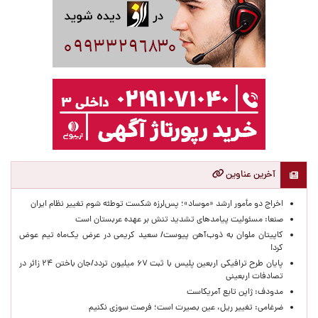
آخرین عناوین
اخراج دو مأمور ارشد «موساد»؛ پس‌لرزه شکست توطئه شوم تغییر نظام ایران
صنعا: مسئولیت پیامدهای تشدید تنش بر عهده عربستان است
کاپیتان ملوان به ذوب‌آهن پیوست/ سعید کریمی در عرض یک‌ماه تیم عوض
کرد!
پایان طرح ترافیکی اربعین پلیس با ثبت ۶۷ میلیون تردد/جان باختن ۲۴ زائر در
تصادفات اربعینی
مدودف: ژاپن تابع آمریکاست
ضرغامی: تغییر ریل، عین بصیرت است؛ فرصت سوزی نکنیم