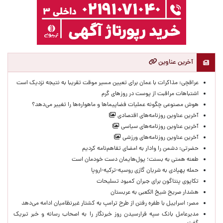
آخرین عناوین
عراقچی: مذاکرات با عمان برای تعیین مسیر موقت تقریبا به نتیجه نزدیک است
اشتباهات مراقبت از پوست در روزهای گرم
هوش مصنوعی چگونه عملیات فضاپیماها و ماهواره‌ها را تغییر می‌دهد؟
آخرین عناوین روزنامه‌های اقتصادی
آخرین عناوین روزنامه‌های سیاسی
آخرین عناوین روزنامه‌های ورزشی
حضرتی: دشمن را وادار به امضای تفاهم‌نامه کردیم
طعنه همتی به بسنت؛ پول‌هایمان دست خودمان است
حمله پهپادی به شریان گازی روسیه-ترکیه-اروپا
تکاپوی پنتاگون برای جبران کمبود تسلیحات
هشدار صریح شیخ الکعبی به عربستان
مصر: اسراییل با طفره رفتن از طرح ترامپ به کشتار غیرنظامیان ادامه می‌دهد
مدیرعامل بانک سپه فرارسیدن روز خبرنگار را به اصحاب رسانه و خبر تبریک