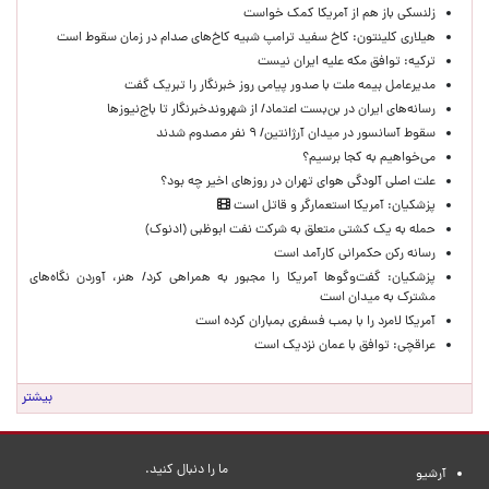
زلنسکی باز هم از آمریکا کمک خواست
هیلاری کلینتون: کاخ سفید ترامپ شبیه کاخ‌های صدام در زمان سقوط است
ترکیه: توافق مکه علیه ایران نیست
مدیرعامل بیمه ملت با صدور پیامی روز خبرنگار را تبریک گفت
رسانه‌های ایران در بن‌بست اعتماد/ از شهروندخبرنگار تا باج‌نیوزها
سقوط آسانسور در میدان آرژانتین/ ۹ نفر مصدوم شدند
می‌خواهیم به کجا برسیم؟
علت اصلی آلودگی هوای تهران در روزهای اخیر چه بود؟
پزشکیان: آمریکا استعمارگر و قاتل است
حمله به یک کشتی متعلق به شرکت نفت ابوظبی (ادنوک)
رسانه رکن حکمرانی کارآمد است
پزشکیان: گفت‌وگوها آمریکا را مجبور به همراهی کرد/ هنر، آوردن نگاه‌های
مشترک به میدان است
آمریکا لامرد را با بمب فسفری بمباران کرده است
عراقچی: توافق با عمان نزدیک است
بیشتر
ما را دنبال کنید.
آرشیو