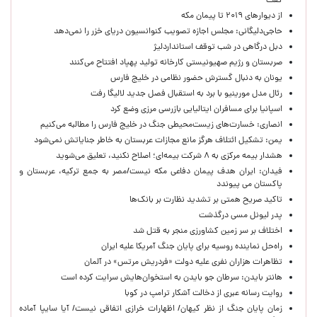
گفت
از دیوارهای ۲۰۱۹ تا پیمان مکه
حاجی‌دلیگانی: مجلس اجازه تصویب کنوانسیون دریای خزر را نمی‌دهد
دبل درگاهی در شب توقف استانداردلیژ
صربستان و رژیم صهیونیستی کارخانه تولید پهپاد افتتاح می‌کنند
یونان به دنبال گسترش حضور نظامی در خلیج فارس
رئال مدل مورینیو با برد به استقبال فصل جدید لالیگا رفت
اسپانیا برای مسافران ایتالیایی بازرسی مرزی وضع کرد
انصاری: خسارت‌های زیست‌محیطی جنگ در خلیج فارس را مطالبه‌ می‌کنیم
یمن: تشکیل ائتلاف هرگز مانع مجازات عربستان به خاطر جنایاتش نمی‌شود
هشدار بیمه مرکزی به ۸ شرکت بیمه‌ای؛ اصلاح نکنید، تعلیق می‌شوید
فیدان: ایران هدف پیمان دفاعی مکه نیست/مصر به جمع ترکیه، عربستان و
پاکستان می پیوندد
تاکید صریح همتی بر تشدید نظارت بر بانک‌ها
پدر لیونل مسی درگذشت
اختلاف بر سر زمین کشاورزی منجر به قتل شد
راه‌حل نماینده روسیه برای پایان جنگ آمریکا علیه ایران
تظاهرات هزاران نفری علیه دولت «فردریش مرتس» در آلمان
هانتر بایدن: سرطان جو بایدن به استخوان‌هایش سرایت کرده است
روایت رسانه عبری از دخالت آشکار ترامپ در کوبا
زمان پایان جنگ از نظر کیهان/ اظهارات خرازی اتفاقی نیست/ آیا سایپا آماده