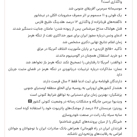
واگذاری است؟
موسیمانه سرمربی آفریقای جنوبی شد
یک فوتی و ۱۱ مسموم بر اثر مصرف مشروبات الکلی در نیشابور
ناگفته‌های قربانزاده از واگذاری ۱۲ درصد هلدینگ خلیج فارس
قتل هولناک مداح سرشناس پس از ربوده شدن؛ عاملان جنایت دستگیر شدند
ادعای ونس درباره مجوز ایران برای عبور حداکثری نفت از تنگه هرمز
زمان اعلام نتایج نهایی دکتری مشخص شد
تأکید «فالح الزیدی» بر پایان مأموریت ائتلاف آمریکا در عراق
دو خرید استقلال همچنان در آلومینیوم ماندند
ذوالقدر: آمریکا تا رفتارش را تصحیح نکند تنگه هرمز باز نخواهد شد
عمان: مذاکرات درباره ترتیبات دریانوردی در تنگه هرمز در فضای مثبت جریان
دارد
دارندگان قولنامه برای ثبت ادعا فقط ۲ سال فرصت دارند
هشدار کشورهای اروپایی به روسیه برای الحاق منطقه اوستیای جنوبی
پزشکیان‌: بهترین زمان برای دستیابی به توافق شرایط کنونی است
ویدیو/ بررسی جایگاه و مشکلات رسانه در وضعیت کنونی کشور
رویترز: عربستان ۸۶ درصد از موشک‌های پاتریوت خود را استفاده کرده است
سایه سیاه یک رانت در صنعت خودروسازی
خبرنگار را از میان پرونده‌های کیفری شناختم!
​فرزندان ایران در راه قهرمانی/ همراهی بانک صادرات ایران با نوجوانان و جوانان
اعزامی به رقابت‌های وزنه‌برداری تاشکند