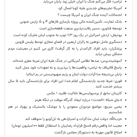
ترامپ: فکر می‌کنم جنگ با ایران خیلی زود پایان می‌یابد
آمریکا تحریم‌های جدیدی علیه کوبا اعمال کرد
احتمالات آینده جنگ ایران و آمریکا چیست ؟
بانک تجارت، تأمین‌کننده مالی پروژه بازسازی فازهای ۴ و ۵ پارس جنوبی
توسعه فناوری، مسیر رقابت‌پذیری صنعت قطعه‌سازی است
یونیفل: ارتش اسرائیل در یک روز ۱۱۳ توپ به جنوب لبنان شلیک کرده است
دستگیری عامل توهین به زائران اربعین در فضای مجازی توسط پلیس قزوین
پزشکیان: باید افراد کارآمدتر را به کار گرفت/ کاری می کنیم در معیشت مردم
مشکلی پیش نیاید
آسوشیتدپرس: صدها نظامی آمریکایی در جنگ علیه ایران ضربه مغزی شده‌اند
پاسخ قالیباف به ترامپ: واقعیت‌ها را بپذیرید و به تعهدات خود عمل کنید
پایان بی‌نتیجه مذاکرات دولت لبنان و رژیم صهیونیستی در رم ایتالیا
فوری؛ شرط جدید بازنشستگی اعلام شد/ این افراد برای بازنشستگی باید ۵ سال
بیشتر خدمت کنند
کاپیتان سابق از پرسپولیسی‌ها حلالیت طلبید + عکس
ادعای شبکه «الحدث» درباره ایجاد گذرگاه موقت در تنگه هرمز
یحیی سریع: مواضع مزدوران سعودی را با موشک بالستیک و پهپاد در هم
شکستیم
حزب‌الله: دولت لبنان مذاکرات و امتیازدهی به تل‌آویو را متوقف کند
عجیب اما واقعی:رقم فسخ قرارداد رضاییان با استقلال فقط ۱۰۰میلیون تومان!
اصلاح قانون مهریه به دستورکار مجلس بازگشت