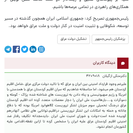
همکاری‌های راهبردی در تمامی عرصه‌ها باشیم.
رئیس‌جمهوری تصریح کرد: جمهوری اسلامی ایران همچون گذشته در مسیر
توسعه، شکوفایی و تثبیت امنیت در کنار دولت و ملت عراق خواهد بود.
پزشکیان رئیس‌جمهور
تشکیل دولت عراق
دیدگاه کاربران
دکترمتکی ازگیلان
۴۲۰۹۰۱۸
علیرغم وجود قرارداد امنیتی بین ایران و عراق که با تائید دولت مرکزی عراق ،شامل اقلیم
کردستان هم میشود، اما متاسفانه شاهدیم که سران اقلیم کردستان عراق با همدستی با
امریکا و رژیم صهیونیستی و پناه دادن به تروریست های شناخته شده پژاک - کومله و
دموکرات و...،بارهاامنیت ملی ایران را دچار معضلات متعدد کرده اند-اقلیم کردستان
عراق درجنگ تحمیلی سوم میزبان لشکر تروریست 82هوابرد امریکا بوده که با دفاع
جانانه و حمله به امکانات این لشکر تروریستی دراقلیم،توانایی های نظامی آنهادرهم
کوبیده شده است-دولت و شورای امنیت ملی ایران ،بایدمجدانه تکلیف رفتار ضد
امنیتی اقلیم کردستان عراق علیه ایران را مشخص کرده تا ازاین نقطه،اقدامی علیه
کشورمان انجام نشود.