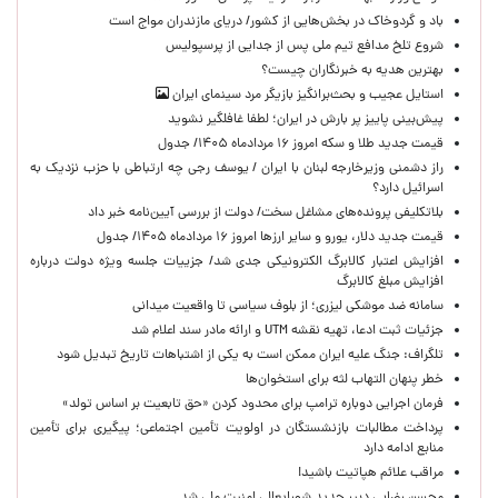
باد و گردوخاک در بخش‌هایی از کشور/ دریای مازندران مواج است
شروع تلخ مدافع تیم ملی پس از جدایی از پرسپولیس
بهترین هدیه به خبرنگاران چیست؟
استایل عجیب و بحث‌برانگیز بازیگر مرد سینمای ایران
پیش‌بینی پاییز پر بارش در ایران؛ لطفا غافلگیر نشوید
قیمت جدید طلا و سکه امروز ۱۶ مردادماه ۱۴۰۵/ جدول
راز دشمنی وزیرخارجه لبنان با ایران / یوسف رجی چه ارتباطی با حزب نزدیک به
اسرائیل دارد؟
بلاتکلیفی پرونده‌های مشاغل سخت/ دولت از بررسی آیین‌نامه خبر داد
قیمت جدید دلار، یورو و سایر ارزها امروز ۱۶ مردادماه ۱۴۰۵/ جدول
افزایش اعتبار کالابرگ الکترونیکی جدی شد/ جزییات جلسه ویژه دولت درباره
افزایش مبلغ کالابرگ
سامانه ضد موشکی لیزری؛ از بلوف سیاسی تا واقعیت میدانی
جزئیات ثبت ادعا، تهیه نقشه UTM و ارائه مادر سند اعلام شد
تلگراف: جنگ علیه ایران ممکن است به یکی از اشتباهات تاریخ تبدیل شود
خطر پنهان التهاب لثه برای استخوان‌ها
فرمان اجرایی دوباره ترامپ برای محدود کردن «حق تابعیت بر اساس تولد»
پرداخت مطالبات بازنشستگان در اولویت تأمین اجتماعی؛ پیگیری برای تأمین
منابع ادامه دارد
مراقب علائم هپاتیت باشید!