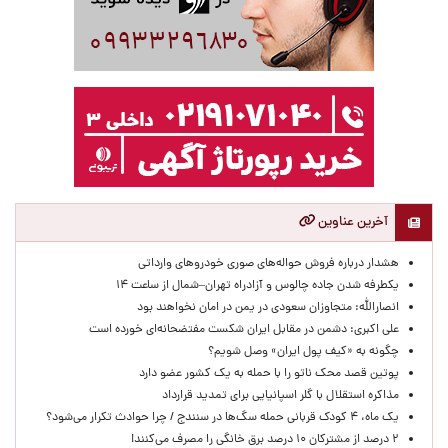
آخرین عناوین
هشدار درباره فروش حواله‌های صوری خودروهای وارداتی
یکطرفه شدن جاده چالوس و آزادراه تهران–شمال از ساعت ۱۴
انصارالله: متجاوزان سعودی در یمن در امان نخواهند بود
علی اکبری: دشمن در مقابل ایران شکست مفتضحانه‌ای خورده است
چگونه به «کیف پول ایران» وصل شویم؟
پوتین قصد محک ناتو را با حمله به یک کشور عضو دارد
مذاکره استقلال با گلر اسپانیایی برای تمدید قرارداد
یک ماه، ۴ کودک قربانی حمله سگ‌ها در سنندج / چرا حوادث تکرار می‌شود؟
۲ درصد از مشترکان ۱۰ درصد برق خانگی را مصرف می‌کنند!