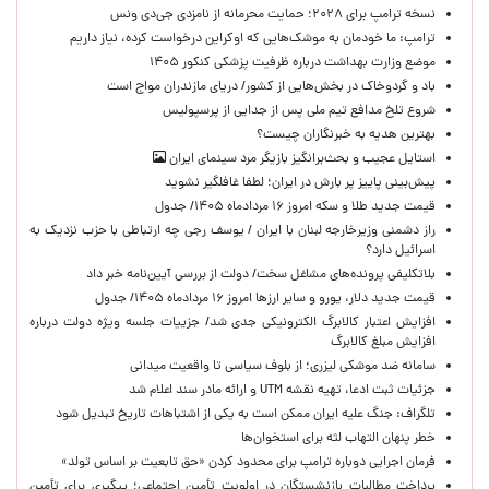
نسخه ترامپ برای ۲۰۲۸؛ حمایت محرمانه از نامزدی جی‌دی ونس
ترامپ: ما خودمان به موشک‌هایی که اوکراین درخواست کرده، نیاز داریم
موضع وزارت بهداشت درباره ظرفیت پزشکی کنکور ۱۴۰۵
باد و گردوخاک در بخش‌هایی از کشور/ دریای مازندران مواج است
شروع تلخ مدافع تیم ملی پس از جدایی از پرسپولیس
بهترین هدیه به خبرنگاران چیست؟
استایل عجیب و بحث‌برانگیز بازیگر مرد سینمای ایران
پیش‌بینی پاییز پر بارش در ایران؛ لطفا غافلگیر نشوید
قیمت جدید طلا و سکه امروز ۱۶ مردادماه ۱۴۰۵/ جدول
راز دشمنی وزیرخارجه لبنان با ایران / یوسف رجی چه ارتباطی با حزب نزدیک به
اسرائیل دارد؟
بلاتکلیفی پرونده‌های مشاغل سخت/ دولت از بررسی آیین‌نامه خبر داد
قیمت جدید دلار، یورو و سایر ارزها امروز ۱۶ مردادماه ۱۴۰۵/ جدول
افزایش اعتبار کالابرگ الکترونیکی جدی شد/ جزییات جلسه ویژه دولت درباره
افزایش مبلغ کالابرگ
سامانه ضد موشکی لیزری؛ از بلوف سیاسی تا واقعیت میدانی
جزئیات ثبت ادعا، تهیه نقشه UTM و ارائه مادر سند اعلام شد
تلگراف: جنگ علیه ایران ممکن است به یکی از اشتباهات تاریخ تبدیل شود
خطر پنهان التهاب لثه برای استخوان‌ها
فرمان اجرایی دوباره ترامپ برای محدود کردن «حق تابعیت بر اساس تولد»
پرداخت مطالبات بازنشستگان در اولویت تأمین اجتماعی؛ پیگیری برای تأمین