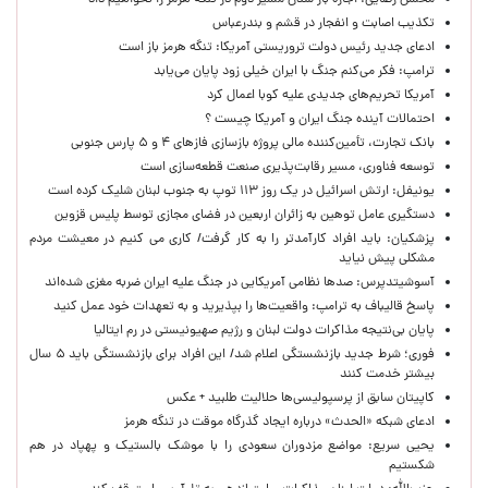
محسن رضایی: اجازه باز شدن مسیر دوم در تنگه هرمز را نخواهیم داد
تکذیب اصابت و انفجار در قشم و بندرعباس
ادعای جدید رئیس دولت تروریستی آمریکا: تنگه هرمز باز است
ترامپ: فکر می‌کنم جنگ با ایران خیلی زود پایان می‌یابد
آمریکا تحریم‌های جدیدی علیه کوبا اعمال کرد
احتمالات آینده جنگ ایران و آمریکا چیست ؟
بانک تجارت، تأمین‌کننده مالی پروژه بازسازی فازهای ۴ و ۵ پارس جنوبی
توسعه فناوری، مسیر رقابت‌پذیری صنعت قطعه‌سازی است
یونیفل: ارتش اسرائیل در یک روز ۱۱۳ توپ به جنوب لبنان شلیک کرده است
دستگیری عامل توهین به زائران اربعین در فضای مجازی توسط پلیس قزوین
پزشکیان: باید افراد کارآمدتر را به کار گرفت/ کاری می کنیم در معیشت مردم
مشکلی پیش نیاید
آسوشیتدپرس: صدها نظامی آمریکایی در جنگ علیه ایران ضربه مغزی شده‌اند
پاسخ قالیباف به ترامپ: واقعیت‌ها را بپذیرید و به تعهدات خود عمل کنید
پایان بی‌نتیجه مذاکرات دولت لبنان و رژیم صهیونیستی در رم ایتالیا
فوری؛ شرط جدید بازنشستگی اعلام شد/ این افراد برای بازنشستگی باید ۵ سال
بیشتر خدمت کنند
کاپیتان سابق از پرسپولیسی‌ها حلالیت طلبید + عکس
ادعای شبکه «الحدث» درباره ایجاد گذرگاه موقت در تنگه هرمز
یحیی سریع: مواضع مزدوران سعودی را با موشک بالستیک و پهپاد در هم
شکستیم