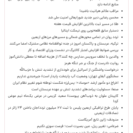
منابع ادامه دارد
مراقب علائم هپاتیت باشید!
محسن رضایی دبیر جدید شورایعالی امنیت ملی شد
طلا در مسیر ثبت بالاترین افزایش قیمت هفته
دستیار سابق قلعه‌نویی روی نیمکت ایتالیا
تردد روان در تمامی محورهای شمالی و مسیرهای مرزهای اربعین
ترکیه، عربستان و پاکستان امروز در جده توافقنامه نظامی مشترک امضا می‌کنند
بررسی ضوابط افزایش اعتبار کالابرگ در نشست وزرای اقتصاد و کار
والدین با تخلف سرویس مدارس چه کنند؟/ از هزینه اضافه تا معطلی دانش‌آموز
روایت نادرست از جنگ بر سَر تنگه هرمز
درخواست واشنگتن از اسرائیل برای خودداری از تشدید تنش با حزب‌الله
سخنگوی آبفای تهران: وضعیت آب پایتخت پایدار است/ جیره‌بندی نداریم
اخراج دو مأمور ارشد «موساد»؛ پس‌لرزه شکست توطئه شوم تغییر نظام ایران
صنعا: مسئولیت پیامدهای تشدید تنش بر عهده عربستان است
کاپیتان ملوان به ذوب‌آهن پیوست/ سعید کریمی در عرض یک‌ماه تیم عوض
کرد!
پایان طرح ترافیکی اربعین پلیس با ثبت ۶۷ میلیون تردد/جان باختن ۲۴ زائر در
تصادفات اربعینی
مدودف: ژاپن تابع آمریکاست
ضرغامی: تغییر ریل، عین بصیرت است؛ فرصت سوزی نکنیم