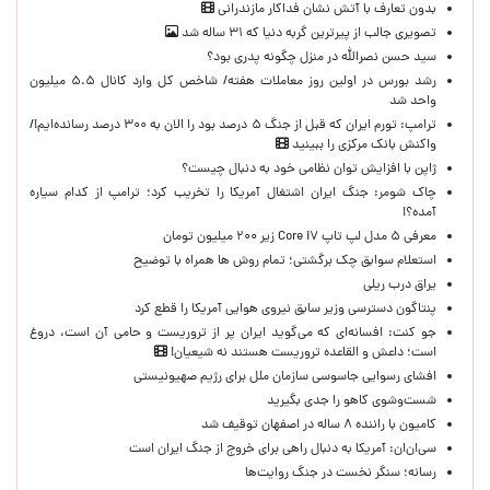
بدون تعارف با آتش نشان فداکار مازندرانی
تصویری جالب از پیرترین گربه دنیا که ۳۱ ساله شد
سید حسن نصرالله در منزل چگونه پدری بود؟
رشد بورس در اولین روز معاملات هفته/ شاخص کل وارد کانال ۵.۵ میلیون
واحد شد
ترامپ: تورم ایران که قبل از جنگ ۵ درصد بود را الان به ۳۰۰ درصد رسانده‌ایم!/
واکنش بانک مرکزی را ببینید
ژاپن با افزایش توان نظامی خود به دنبال چیست؟
چاک شومر: جنگ ایران اشتغال آمریکا را تخریب کرد؛ ترامپ از کدام سیاره
آمده؟!
معرفی ۵ مدل لپ تاپ Core i۷ زیر ۲۰۰ میلیون تومان
استعلام سوابق چک برگشتی؛ تمام روش ها همراه با توضیح
یراق درب ریلی
پنتاگون دسترسی وزیر سابق نیروی هوایی آمریکا را قطع کرد
جو کنت: افسانه‌ای که می‌گوید ایران پر از تروریست و حامی آن است، دروغ
است؛ داعش و القاعده تروریست هستند نه شیعیان!
افشای رسوایی جاسوسی سازمان ملل برای رژیم صهیونیستی
شست‌وشوی کاهو را جدی بگیرید
کامیون با راننده ۸ ساله در اصفهان توقیف شد
سی‌ان‌ان: آمریکا به دنبال راهی برای خروج از جنگ ایران است
رسانه؛ سنگر نخست در جنگ روایت‌ها