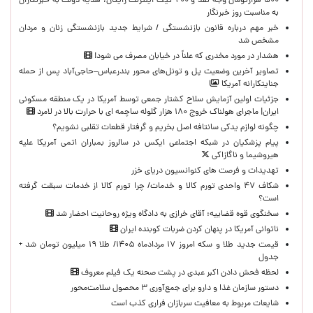
۵۰۰ هزارتومان وجه نقد و ۲۰۰ گیگ اینترنت رایگان، هدیه دولت به خبرنگاران
به مناسبت روز خبرنگار
خبر مهم درباره قانون بازنشستگی / شرایط جدید بازنشستگی زنان و مردان
مشخص شد
هشدار در مورد مخدری که علناً در خیابان مصرف می شود!
تصاویر آخرین وضعیت پل و تونل‌های محور بندرعباس–حاجی‌آباد پس از حمله
جنایتکارانه آمریکا
جزئیات اولین آزمایش سلاح کشتار جمعی توسط آمریکا در یک منطقه مسکونی
ایران| ماجرای هولناک خروج ۱۸۰ هزار گلوله ساچمه ای با حرارت بالا در لامرد
چگونه لوازم یدکی سانتافه اصل بخریم و گرفتار قطعات تقلبی نشویم؟
پیام پزشکیان در شبکه اجتماعی ایکس در سالروز بمباران اتمی آمریکا علیه
هیروشیما و ناگازاکی
تهدیدات و فرصت های کنوانسیون دریای خزر
شکاف ۴۷ واحدی تورم کالا و خدمات/ چرا تورم کالا از خدمات سبقت گرفته
است؟
سخنگوی قوه قضاییه: آقای خرازی به دادگاه ویژه روحانیت احضار شد
ناتوانی آمریکا در پنهان کردن ضربات کوبنده ایران
قیمت جدید طلا و سکه امروز ۱۷ مردادماه ۱۴۰۵/ طلا ۱۹ میلیون تومان شد +
جدول
لحظه‌ فحش دادن اکبر عبدی در پشت صحنه یک فیلم معروف
دستور سازمان غذا و دارو برای جمع‌آوری ۳ محصول سلامت‌محور
شایعات مربوط به معافیت سربازان فراری کذب است