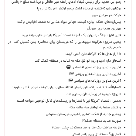
رسوایی جدید برای رئیس فیفا/ ادعای رابطه غیراخلاقی و پرداخت مبلغ ۶ رقمی
برکناری شوکه‌کننده فرمانده لشکر پنجم ارتش آمریکا در اروپا
حركت در ميدان مين
پس‌لرزه‌های جنگ ایران؛ قیمت جهانی مواد غذایی به شدت افزایش یافت
بهترین هدیه روز خبرنگار
فارن افرز : جنگ با ایران یک فاجعه است؛ آمریکا باید از خاورمیانه برود
یحیی سریع: هرگونه نیروهایی را که عربستان برای محاصره یمن گسیل کند، در
هم می‌کوبیم
۱۵ راز هتل‌ها که کارکنانشان فاش کردند
اسحاق دار: امیدواریم توافق مکه به ثبات در منطقه کمک کند
آخرین عناوین روزنامه‌های اقتصادی
آخرین عناوین روزنامه‌های ورزشی
آخرین عناوین روزنامه‌های سیاسی
انصارالله: ترکیه و پاکستان به‌جای ائتلاف‌سازی، برای توقف تجاوز فشار بیاورند
«ایرج» دوباره در بیمارستان بستری شد
همتی: اقتصاد آمریکا نیز با فشارها و ریسک‌های قابل توجهی مواجه است
واکنش صنعا به توافق سه جانبه مکه
پرده‌ای جدید از شکست‌های راهبردی عربستان سعودی
صورت جدید مسئله جنگ؟!
هزینه ساخت یک متر واحد مسکونی چقدر است؟
قمار بزرگ استقلال روی یاسر آسانی