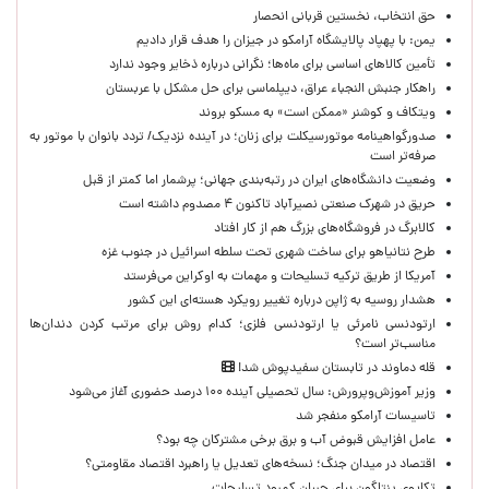
حق انتخاب، نخستین قربانی انحصار
یمن: با پهپاد پالایشگاه آرامکو در جیزان را هدف قرار دادیم
تأمین کالاهای اساسی برای ماه‌ها؛ نگرانی درباره ذخایر وجود ندارد
راهکار جنبش النجباء عراق، دیپلماسی برای حل مشکل با عربستان
ویتکاف و کوشنر «ممکن است» به مسکو بروند
صدورگواهینامه موتورسیکلت برای زنان؛ در آینده نزدیک/ تردد بانوان با موتور به‌
صرفه‌تر است
وضعیت دانشگاه‌های ایران در رتبه‌بندی جهانی؛ پرشمار اما کمتر از قبل
حریق در شهرک صنعتی نصیرآباد تاکنون ۴ مصدوم داشته است
کالابرگ در فروشگاه‌های بزرگ هم از کار افتاد
طرح نتانیاهو برای ساخت شهری تحت سلطه اسرائیل در جنوب غزه
آمریکا از طریق ترکیه تسلیحات و مهمات به اوکراین می‌فرستد
هشدار روسیه به ژاپن درباره تغییر رویکرد هسته‌ای این کشور
ارتودنسی نامرئی یا ارتودنسی فلزی؛ کدام روش برای مرتب کردن دندان‌ها
مناسب‌تر است؟
قله دماوند در تابستان سفیدپوش شد!
وزیر آموزش‌وپرورش: سال تحصیلی آینده ۱۰۰ درصد حضوری آغاز می‌شود
تاسیسات آرامکو منفجر شد
عامل افزایش قبوض آب و برق برخی مشترکان چه بود؟
اقتصاد در میدان جنگ؛ نسخه‌های تعدیل یا راهبرد اقتصاد مقاومتی؟