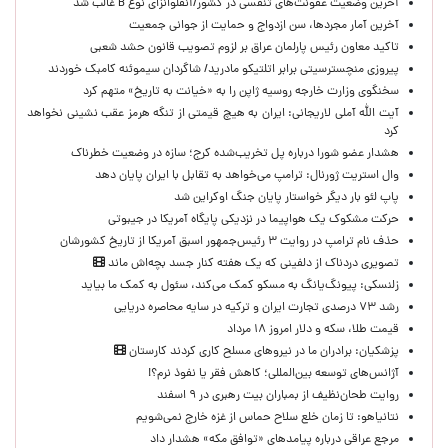
آخرین وضعیت عفونت‌های تنفسی در کشور/آنفلوانزای نوع B غالب شد
آخرین آمار مجردها، سن ازدواج و حمایت از جوانی جمعیت
تاکید معاون رئیس پارلمان عراق بر لزوم تصویب قانون حشد شعبی
پیروزی منچسترسیتی برابر اتلتیکو مادرید/ شاگردان سیموئنه کامبک خوردند
سخنگوی وزارت خارجه روسیه ژاپن را به «خیانت به تاریخ» متهم کرد
آیت الله آملی لاریجانی: ایران به هیچ قیمتی از تنگه هرمز عقب نشینی نخواهد
کرد
هشدار عضو شورا درباره پل تخریب‌شده کرج؛ سازه در وضعیت خطرناک
وال‌ استریت ژورنال: ترامپ می‌خواهد به تقابل با ایران پایان دهد
پاپ لئو بار دیگر خواستار پایان جنگ اوکراین شد
حرکت مشکوک یک هواپیما در نزدیکی پایگاه آمریکا در جیبوتی
حذف نام ترامپ در روایت ۳ رئیس‌جمهور اسبق آمریکا از تاریخ کشورشان
تصویری دردناک از دلفینی که یک هفته کنار جسد بچه‌اش ماند
زلنسکی: پیونگ‌یانگ به مسکو کمک می‌کند، سئول به کمک ما بیاید
رشد ۷۳ درصدی تجارت ایران و ترکیه در سایه محاصره دریایی
قیمت طلا، سکه و دلار امروز ۱۸ مرداد
پزشکیان: برادران ما در نیروهای مسلح کاری کردند کارستان
آژانس‌های توسعه بین‌المللی؛ کاهش فقر یا نفوذ نرم؟!
روایت طحان‌نظیف از بمباران بیت رهبری در ۹ اسفند
نتانیاهو: تا زمان خلع سلاح حماس از غزه خارج نمی‌شویم
مرجع عراقی درباره پیامدهای «توافق مکه» هشدار داد