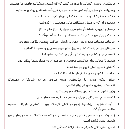
پزشکیان: دشمن کسانی را ترور می‌کنند که گره‌گشای مشکلات جامعه ما هستند
روس‌اتم: در حال بازگرداندن متخصصان به نیروگاه هسته‌ای بوشهر هستیم
بانک رفاه کارگران وارد عرصه بانکداری ارزش‌آفرین شده است
نماینده ای که به دلیل مشکلات مالی موبایلش را فروخت
پاسخ چارچوب هماهنگی شیعیان عراق به طرح خلع سلاح
پزشکیان با رهبر معظم انقلاب اسلامی دیدار و گفت‌وگو کرد
جزئیات عملیات مهم ارتش یمن در المخا؛ هلاکت چندین نظامی سعودی
خبرهایی از «پایتخت ۸» و سریال‌های مهران مدیری و سعید آقاخانی
توضیح وزیر کشور درباره زمان برگزاری انتخابات شوراها
شهید لاریجانی برای بازگشت مجریان و هنرمندان به صداوسیما پیگیر بود
کاهش نسبی دمای تهران از سه‌شنبه
عراقچی: اکنون هیچ مذاکره‌ای با آمریکا نداریم
حفظ تنگه هرمز تا پذیرفتن همه شروط ایران/ خبرنگاران تصویرگر
شکست‌ناپذیری کشور در برابر دشمن
وزیر کشور: جامعه بدون رسانه مفهومی ندارد
اکوسیستم استارتاپی عراق در سیطره شتاب‌دهنده‌‌های غربی
فرزند شهید لاریجانی: پدرم در قبال حوادث روز با کمترین هزینه، تصمیم
مناسب می‌گرفت
زینی‌وند: در خصوص قانون حجاب تغییری در تصمیم اتخاذ شده در زمان رهبر
شهید ایجاد نشده است
عامل اصلی قتل حمیدرضا رجب‌زاده دستگیر شد