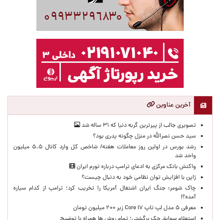
آخرین عناوین
تصویری جالب از پیرترین گربه دنیا که ۳۱ ساله شد
سید حسن نصرالله در منزل چگونه پدری بود؟
رشد بورس در اولین روز معاملات هفته/ شاخص کل وارد کانال ۵.۵ میلیون
واحد شد
واکنش بانک مرکزی به ادعای ترامپ درباره تورم ایران
ژاپن با افزایش توان نظامی خود به دنبال چیست؟
چاک شومر: جنگ ایران اشتغال آمریکا را تخریب کرد؛ ترامپ از کدام سیاره
آمده؟!
معرفی ۵ مدل لپ تاپ Core i۷ زیر ۲۰۰ میلیون تومان
استعلام سوابق چک برگشتی؛ تمام روش ها همراه با توضیح