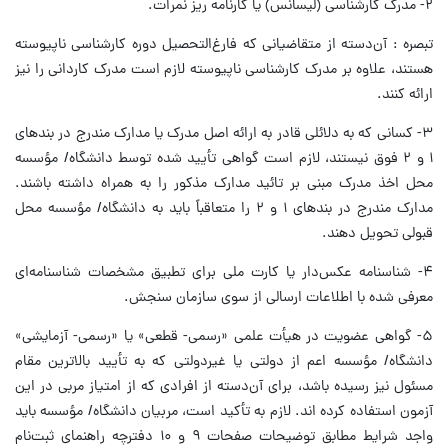
۲- مدرک کارشناسی (لیسانس) یا کارنامه ریز نمرات.
تبصره : آن‌دسته از متقاضیانی که فارغ‌التحصیل دوره کارشناسی ناپیوسته
هستند، علاوه بر مدرک کارشناسی ناپیوسته لازم است مدرک کاردانی را نیز
ارائه کنند.
۳- کسانی که به دلائلی قادر به ارائه اصل مدرک یا مدارک‌ مندرج در بندهای
۱ و ۲ فوق نیستند، لازم است گواهی تأیید شده توسط دانشگاه/ مؤسسه
محل اخذ مدرک مبنی بر تائید مدارک مذکور را به همراه داشته باشند.
مدارک مندرج در بندهای ۱ و ۲ را متعاقباً باید به دانشگاه/ مؤسسه محل
قبولی تحویل دهند.
۴- شناسنامه عکس‌دار یا کارت ملی برای تطبیق مشخصات شناسنامه‌ای
معرفی شده با اطلاعات ارسالی از سوی سازمان سنجش.
۵- گواهی عضویت در هیأت علمی «رسمی- قطعی» یا «رسمی- آزمایشی»
دانشگاه‌/ مؤسسه اعم از دولتی یا غیردولتی که به تأیید بالاترین مقام
مسئول نیز رسیده باشد، برای آن‌دسته از افرادی که از امتیاز مربی در این
آزمون استفاده کرده اند. لازم به تأکید است، مربیان دانشگاه‌/ مؤسسه باید
واجد شرایط مطابق توضیحات صفحات ۹ و ۱۰ دفترچه راهنمای ثبت‌نام