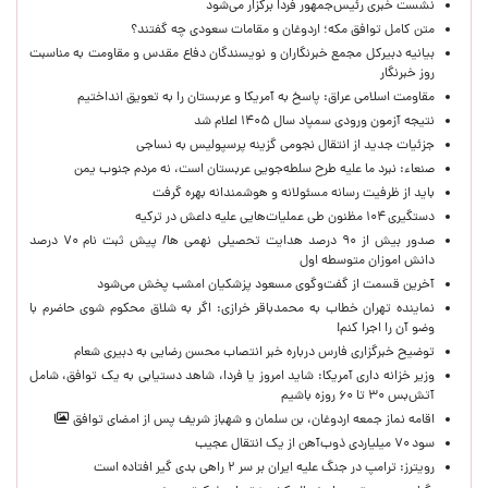
نشست خبری رئیس‌جمهور فردا برگزار می‌شود
متن کامل توافق مکه؛ اردوغان و مقامات سعودی چه گفتند؟
بیانیه دبیرکل مجمع خبرنگاران و نویسندگان دفاع مقدس و مقاومت به مناسبت
روز خبرنگار
مقاومت اسلامی عراق: پاسخ به آمریکا و عربستان را به تعویق انداختیم
نتیجه آزمون ورودی سمپاد سال ۱۴۰۵ اعلام شد
جزئیات جدید از انتقال نجومی گزینه پرسپولیس به نساجی
صنعاء: نبرد ما علیه طرح سلطه‌جویی عربستان است، نه مردم جنوب یمن
باید از ظرفیت رسانه مسئولانه و هوشمندانه بهره گرفت
دستگیری ۱۰۴ مظنون طی عملیات‌هایی علیه داعش در ترکیه
صدور بیش از ۹۰ درصد هدایت تحصیلی نهمی ها/ پیش ثبت نام ۷۰ درصد
دانش اموزان متوسطه اول
آخرین قسمت از گفت‌وگوی مسعود پزشکیان امشب پخش می‌شود
نماینده تهران خطاب به محمدباقر خرازی: اگر به شلاق محکوم شوی حاضرم با
وضو آن را اجرا کنم!
توضیح خبرگزاری فارس درباره خبر انتصاب محسن رضایی به دبیری شعام
وزیر خزانه داری آمریکا: شاید امروز یا فردا، شاهد دستیابی به یک توافق، شامل
آتش‌بس ۳۰ تا ۶۰ روزه باشیم
اقامه نماز جمعه اردوغان، بن ‌سلمان و شهباز شریف پس از امضای توافق
سود ۷۰ میلیاردی ذوب‌آهن از یک انتقال عجیب
رویترز: ترامپ در جنگ علیه ایران بر سر ۲ راهی بدی گیر افتاده است