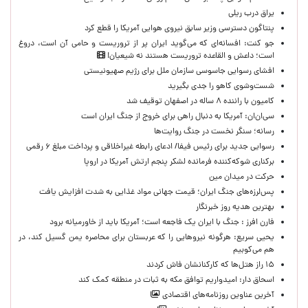
یراق درب ریلی
پنتاگون دسترسی وزیر سابق نیروی هوایی آمریکا را قطع کرد
جو کنت: افسانه‌ای که می‌گوید ایران پر از تروریست و حامی آن است، دروغ
است؛ داعش و القاعده تروریست هستند نه شیعیان!
افشای رسوایی جاسوسی سازمان ملل برای رژیم صهیونیستی
شست‌وشوی کاهو را جدی بگیرید
کامیون با راننده ۸ ساله در اصفهان توقیف شد
سی‌ان‌ان: آمریکا به دنبال راهی برای خروج از جنگ ایران است
رسانه؛ سنگر نخست در جنگ روایت‌ها
رسوایی جدید برای رئیس فیفا/ ادعای رابطه غیراخلاقی و پرداخت مبلغ ۶ رقمی
برکناری شوکه‌کننده فرمانده لشکر پنجم ارتش آمریکا در اروپا
حركت در ميدان مين
پس‌لرزه‌های جنگ ایران؛ قیمت جهانی مواد غذایی به شدت افزایش یافت
بهترین هدیه روز خبرنگار
فارن افرز : جنگ با ایران یک فاجعه است؛ آمریکا باید از خاورمیانه برود
یحیی سریع: هرگونه نیروهایی را که عربستان برای محاصره یمن گسیل کند، در
هم می‌کوبیم
۱۵ راز هتل‌ها که کارکنانشان فاش کردند
اسحاق دار: امیدواریم توافق مکه به ثبات در منطقه کمک کند
آخرین عناوین روزنامه‌های اقتصادی