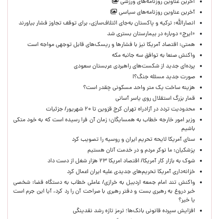
آخرین عناوین روزنامه‌های ورزشی
آخرین عناوین روزنامه‌های سیاسی
انصارالله: ترکیه و پاکستان به‌جای ائتلاف‌سازی، برای توقف تجاوز فشار بیاورند
«ایرج» دوباره در بیمارستان بستری شد
همتی: اقتصاد آمریکا نیز با فشارها و ریسک‌های قابل توجهی مواجه است
واکنش صنعا به توافق سه جانبه مکه
پرده‌ای جدید از شکست‌های راهبردی عربستان سعودی
صورت جدید مسئله جنگ؟!
هزینه ساخت یک متر واحد مسکونی چقدر است؟
قمار بزرگ استقلال روی یاسر آسانی
محدودیت تردد در آزادراه تهران کرج قزوین تا ۲۰ شهریور/ جزئیات
وزیر امور خارجه خطاب به همسایگان: زمان آن فرا رسیده است که به خود متکی
باشیم
سنای آمریکا لایحه تحریم ایران و روسیه را تصویب کرد
پزشکیان: ما نوکر مردم و در خدمت آنان هستیم
شوک به بازار کار آمریکا/ اقتصاد امریکا ۲۳ هزار شغل از دست داد
خزانه‌داری آمریکا تحریم‌های جدیدی علیه ایران اعمال کرد
واکنش تند امام جمعه اردبیل به خرازی/ عاملی خطاب به دستگاه قضا: شخصی
خبر دروغ به رهبری بست و دفتر رهبری با صراحت آن را رد کرد، آیا این جرم است
یا خیر؟
افزایش سپرده قانونی بانک‌ها؛ ترمز تازه رشد نقدینگی