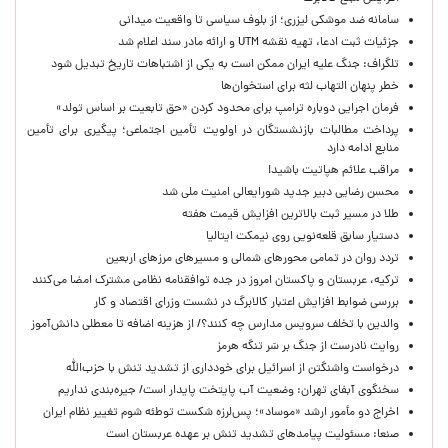
سامانه ضد موشکی لیزری؛ از بلوف سیاسی تا واقعیت میدانی
جزئیات ثبت ادعا، تهیه نقشه UTM و ارائه مادر سند اعلام شد
تلگراف: جنگ علیه ایران ممکن است به یکی از اشتباهات تاریخ تبدیل شود
خطر پنهان التهاب لثه برای استخوان‌ها
فرمان اجرایی دوباره ترامپ برای محدود کردن «حق تابعیت بر اساس تولد»
پرداخت مطالبات بازنشستگان در اولویت تأمین اجتماعی؛ پیگیری برای تأمین
منابع ادامه دارد
مراقب علائم هپاتیت باشید!
محسن رضایی دبیر جدید شورایعالی امنیت ملی شد
طلا در مسیر ثبت بالاترین افزایش قیمت هفته
دستیار سابق قلعه‌نویی روی نیمکت ایتالیا
تردد روان در تمامی محورهای شمالی و مسیرهای مرزهای اربعین
ترکیه، عربستان و پاکستان امروز در جده توافقنامه نظامی مشترک امضا می‌کنند
بررسی ضوابط افزایش اعتبار کالابرگ در نشست وزرای اقتصاد و کار
والدین با تخلف سرویس مدارس چه کنند؟/ از هزینه اضافه تا معطلی دانش‌آموز
روایت نادرست از جنگ بر سَر تنگه هرمز
درخواست واشنگتن از اسرائیل برای خودداری از تشدید تنش با حزب‌الله
سخنگوی آبفای تهران: وضعیت آب پایتخت پایدار است/ جیره‌بندی نداریم
اخراج دو مأمور ارشد «موساد»؛ پس‌لرزه شکست توطئه شوم تغییر نظام ایران
صنعا: مسئولیت پیامدهای تشدید تنش بر عهده عربستان است