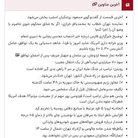
آخرین عناوین
آخرین قسمت از گفت‌وگوی مسعود پزشکیان امشب پخش می‌شود
نماینده تهران خطاب به محمدباقر خرازی: اگر به شلاق محکوم شوی حاضرم با
وضو آن را اجرا کنم!
توضیح خبرگزاری فارس درباره خبر انتصاب محسن رضایی به دبیری شعام
وزیر خزانه داری آمریکا: شاید امروز یا فردا، شاهد دستیابی به یک توافق، شامل
آتش‌بس ۳۰ تا ۶۰ روزه باشیم
اقامه نماز جمعه اردوغان، بن ‌سلمان و شهباز شریف پس از امضای توافق
سود ۷۰ میلیاردی ذوب‌آهن از یک انتقال عجیب
رویترز: ترامپ در جنگ علیه ایران بر سر ۲ راهی بدی گیر افتاده است
رگبار و رعدوبرق در راه شمال کشور؛ تهران خنک‌تر می‌شود
۱۷ تجاوز رژیم صهیونیستی به خاک سوریه در ۴۸ ساعت گذشته
تکلیف مدیرعامل استقلال قبل از لیگ مشخص می شود
ونس هم مثل ترامپ است/ فردوسی پور مهم تر از معیشت مردم؟!/ هدف آمریکا
خطرناک جلوه دادن ایران است
اتحادیه اروپا ۵ فرد مرتبط با صنایع دفاعی روسیه را تحریم کرد
افزایش خطر ابتلا به سرطان مری با نوشیدن چای بالاتر از دمای ۶۵ درجه
هشدار درباره فروش حواله‌های صوری خودروهای وارداتی
یکطرفه شدن جاده چالوس و آزادراه تهران–شمال از ساعت ۱۴
انصارالله: متجاوزان سعودی در یمن در امان نخواهند بود