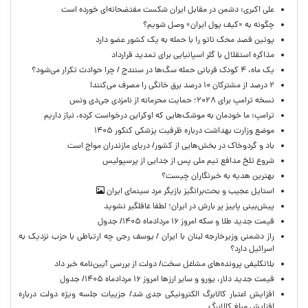
علی اکبری: دشمن در مقابل ایران شکست مفتضحانه‌ای خورده است
چگونه به «کیف پول ایران» وصل شویم؟
پوتین قصد محک ناتو را با حمله به یک کشور عضو دارد
مذاکره استقلال با گلر اسپانیایی برای تمدید قرارداد
یک ماه، ۴ کودک قربانی حمله سگ‌ها در سنندج / چرا حوادث تکرار می‌شود؟
۲ درصد از مشترکان ۱۰ درصد برق خانگی را مصرف می‌کنند!
نسخه ترامپ برای ۲۰۲۸؛ حمایت محرمانه از نامزدی جی‌دی ونس
ترامپ: ما خودمان به موشک‌هایی که اوکراین درخواست کرده، نیاز داریم
موضع وزارت بهداشت درباره ظرفیت پزشکی کنکور ۱۴۰۵
باد و گردوخاک در بخش‌هایی از کشور/ دریای مازندران مواج است
شروع تلخ مدافع تیم ملی پس از جدایی از پرسپولیس
بهترین هدیه به خبرنگاران چیست؟
استایل عجیب و بحث‌برانگیز بازیگر مرد سینمای ایران
پیش‌بینی پاییز پر بارش در ایران؛ لطفا غافلگیر نشوید
قیمت جدید طلا و سکه امروز ۱۶ مردادماه ۱۴۰۵/ جدول
راز دشمنی وزیرخارجه لبنان با ایران / یوسف رجی چه ارتباطی با حزب نزدیک به
اسرائیل دارد؟
بلاتکلیفی پرونده‌های مشاغل سخت/ دولت از بررسی آیین‌نامه خبر داد
قیمت جدید دلار، یورو و سایر ارزها امروز ۱۶ مردادماه ۱۴۰۵/ جدول
افزایش اعتبار کالابرگ الکترونیکی جدی شد/ جزییات جلسه ویژه دولت درباره
افزایش مبلغ کالابرگ