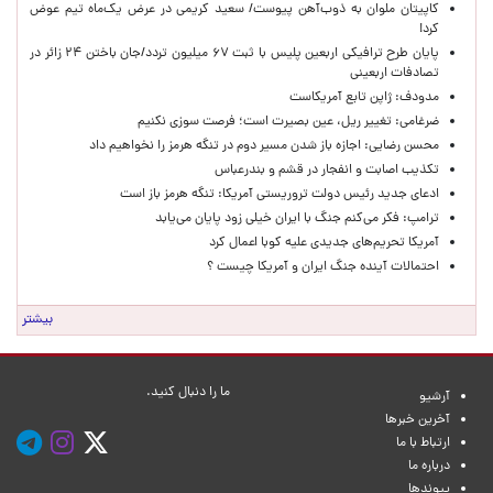
کاپیتان ملوان به ذوب‌آهن پیوست/ سعید کریمی در عرض یک‌ماه تیم عوض
کرد!
پایان طرح ترافیکی اربعین پلیس با ثبت ۶۷ میلیون تردد/جان باختن ۲۴ زائر در
تصادفات اربعینی
مدودف: ژاپن تابع آمریکاست
ضرغامی: تغییر ریل، عین بصیرت است؛ فرصت سوزی نکنیم
محسن رضایی: اجازه باز شدن مسیر دوم در تنگه هرمز را نخواهیم داد
تکذیب اصابت و انفجار در قشم و بندرعباس
ادعای جدید رئیس دولت تروریستی آمریکا: تنگه هرمز باز است
ترامپ: فکر می‌کنم جنگ با ایران خیلی زود پایان می‌یابد
آمریکا تحریم‌های جدیدی علیه کوبا اعمال کرد
احتمالات آینده جنگ ایران و آمریکا چیست ؟
بیشتر
ما را دنبال کنید.
آرشیو
آخرین خبرها
ارتباط با ما
درباره ما
پیوندها