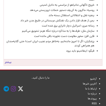
است
خروج ناگهانی نتانیاهو از مراسمی به دلایل امنیتی
روسیه: ماکرون به کی‌یف دستور حملات تروریستی می‌دهد
پنجره‌ نقل و انتقالاتی استقلال بسته ماند
یمن از هدف قرار دادن یک نفتکش عربستانی در خلیج عدن خبر داد
رسانه عبری: اسرائیل دچار ناترازی برق شده است
سازمان ملل: طرف‌ها را به مذاکره درباره تنگه هرمز تشویق می‌کنیم
فارن افرز: محور مقاومت دست نخورده باقی مانده است
پزشکیان: اگر تا امروز مانده‌ایم، به‌خاطر مردم نجیب ایران است/ حتی گلایه‌مندان
هم همراهی کردند
فیگو: اینفانتینو باید برود
بیشتر
ما را دنبال کنید.
آرشیو
آخرین خبرها
ارتباط با ما
درباره ما
پیوندها
RSS