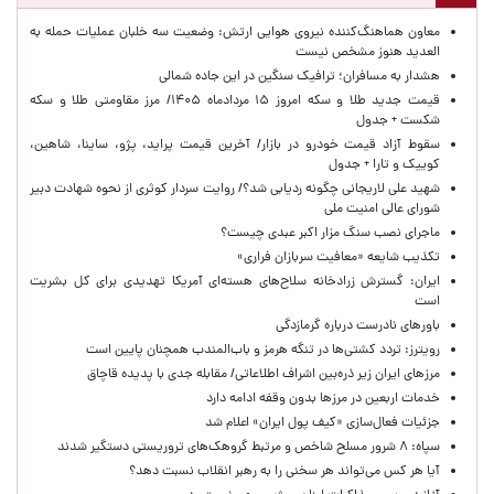
معاون هماهنگ‌کننده نیروی هوایی ارتش: وضعیت سه خلبان عملیات حمله به
العدید هنوز مشخص نیست
هشدار به مسافران؛ ترافیک سنگین در این جاده شمالی
قیمت جدید طلا و سکه امروز ۱۵ مردادماه ۱۴۰۵/ مرز مقاومتی طلا و سکه
شکست + جدول
سقوط آزاد قیمت خودرو در بازار/ آخرین قیمت پراید، پژو، ساینا، شاهین،
کوییک و تارا + جدول
شهید علی لاریجانی چگونه ردیابی شد؟/ روایت سردار کوثری از نحوه شهادت دبیر
شورای عالی امنیت ملی
ماجرای نصب سنگ مزار اکبر عبدی چیست؟
تکذیب شایعه «معافیت سربازان فراری»
ایران: گسترش زرادخانه سلاح‌های هسته‌ای آمریکا تهدیدی برای کل بشریت
است
باورهای نادرست درباره گرمازدگی
رویترز: تردد کشتی‌ها در تنگه هرمز و باب‌المندب همچنان پایین است
مرزهای ایران زیر ذره‌بین اشراف اطلاعاتی/ مقابله جدی با پدیده قاچاق
خدمات اربعین در مرزها بدون وقفه ادامه دارد
جزئیات فعال‌سازی «کیف پول ایران» اعلام شد
سپاه: ۸ شرور مسلح شاخص و مرتبط گروهک‌های تروریستی دستگیر شدند
آیا هر کس می‌تواند هر سخنی را به رهبر انقلاب نسبت دهد؟