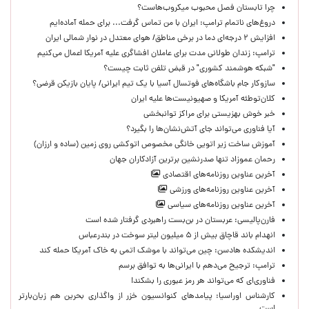
چرا تابستان فصل محبوب میکروب‌هاست؟
دروغ‌های ناتمام ترامپ: ایران با من تماس گرفت... برای حمله آماده‌ایم
افزایش ۲ درجه‌ای دما در برخی مناطق/ هوای معتدل در نوار شمالی ایران
ترامپ: زندان طولانی مدت برای عاملان افشاگری‌ علیه آمریکا اعمال می‌کنیم
"شبکه هوشمند کشوری" در قبض تلفن ثابت چیست؟
سازوکار جام باشگاه‌های فوتسال آسیا با یک تیم ایرانی/ پایان بازیکن قرضی؟
کلان‌توطئه آمریکا و صهیونیست‌ها علیه ایران
خبر خوش بهزیستی برای مراکز توانبخشی
آیا فناوری می‌تواند جای آتش‌نشان‌ها را بگیرد؟
آموزش ساخت زیر اتویی خانگی مخصوص اتوکشی روی زمین (ساده و ارزان)
رحمان عموزاد تنها صدرنشین برترین آزادکاران جهان
آخرین عناوین روزنامه‌های اقتصادی
آخرین عناوین روزنامه‌های ورزشی
آخرین عناوین روزنامه‌های سیاسی
فارن‌پالیسی: عربستان در بن‌بست راهبردی گرفتار شده است
انهدام باند قاچاق بیش از ۵ میلیون لیتر سوخت در بندرعباس
اندیشکده هادسن: چین می‌تواند با موشک اتمی به خاک آمریکا حمله کند
ترامپ: ترجیح می‌دهم با ایرانی‌‌ها به توافق برسم
فناوری‌ای که می‌تواند هر رمز عبوری را بشکند!
کارشناس اوراسیا: پیامدهای کنوانسیون خزر از واگذاری بحرین هم زیان‌بارتر