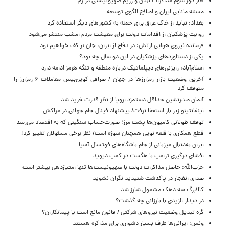
آغاز دور سوم مذاکرات لبنان و رژیم صهیونیستی در رم
مسئله مانایی ایران و اصلاح الگوی توسعه
بغداد: نباید از خاک عراق برای حمله به کشورهای دیگر استفاده کرد
روایت پزشکیان از اقدامات دولت برای معیشت مردم امشب منتشر می‌شود
فرمانده نیروی هوایی ارتش: در دفاع از ایران، جان بر کف خواهیم بود
یکی از دستاوردهای پزشکیان در این دو سال چه بود؟
اسلام‌آباد: رایزنی‌های دیپلماتیک درباره منطقه و تنگه هرمز ادامه دارد
آخرین وضعیت بازار رمزارزها در جهان / صرافی کوین‌بیس معاملات ۶ رمزارز را
متوقف کرد
آلمان صدرنشین حداقل دستمزد اروپا از نظر قدرت خرید شد
اینفانتینو زیر بار استعفا نرفت/ پیشنهاد فینال جام جهانی در مراکش
توقف طولانی کامیون‌ها پشت مرز؛ صورت‌حساب سنگینی که به اقتصاد می‌رسد
قطع همکاری با قلعه نویی همچنان سوژه است/ نظر برخی مسئولان تغییر کرد!
ایران به‌دنبال میزبانی از جام باشگاه‌های فوتسال آسیا
افشای درگیری ترامپ با هگست در کمپ دیوید
حزب‌الله: حاصل مذاکرات دولت با صهیونیست‌ها تنها امتیازدهی‌ بیشتر است
صدای انفجار در پاکدشت شنیدید نگران نشوید
کالابرگ سه دهک مشمول شارز شد
در دیدار الزیدی با بارزانی چه گذشت؟
گره تبدیل وضعیت نیروهای شرکتی / قانون مانع است یا پیمانکاران؟
ونس: ایرانی‌ها طرف بسیار دشواری برای مذاکره هستند