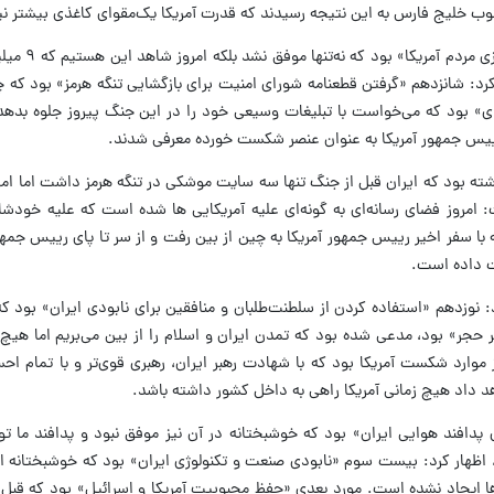
ب خلیج فارس به این نتیجه رسیدند که قدرت آمریکا یک‌مقوای کاغذی بیشتر 
علم‌الهدی با اشاره به اینکه 
ن کرد: شانزدهم «گرفتن قطعنامه شورای امنیت برای بازگشایی تنگه هرمز» بود که 
ای» بود که می‌خواست با تبلیغات وسیعی خود را در این جنگ پیروز جلوه بدهد
و رییس جمهور آمریکا به عنوان عنصر شکست خورده معرفی شدند.
نوشته بود که ایران قبل از جنگ تنها سه سایت موشکی در تنگه هرمز داشت اما امر
گفت: امروز فضای رسانه‌ای به گونه‌ای علیه آمریکایی ها شده است که علیه خودشا
ه با سفر اخیر رییس جمهور آمریکا به چین از بین رفت و از سر تا پای رییس جمهو
ست داده است.
د: نوزدهم «استفاده کردن از سلطنت‌طلبان و منافقین برای نابودی ایران» بود
 حجر» بود، مدعی شده بود که تمدن ایران و اسلام را از بین می‌بریم اما هی
 موارد شکست آمریکا بود که با شهادت رهبر ایران، رهبری قوی‌تر و با تمام 
هد داد هیچ زمانی آمریکا راهی به داخل کشور داشته باشد.
ی پدافند هوایی ایران» بود که خوشبختانه در آن نیز موفق نبود و پدافند ما ت
ظهار کرد: بیست سوم «نابودی صنعت و تکنولوژی ایران» بود که خوشبختانه امر
ا ایجاد نشده است. مورد بعدی «حفظ محبوبیت آمریکا و اسرائیل» بود که قبل