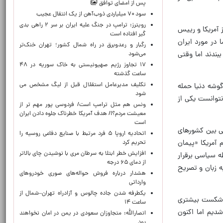
پس از امضای توافق
سود ۷۰ میلیاردی ذوب‌آهن از یک انتقال عجیب
رویترز: ترامپ در جنگ علیه ایران بر سر ۲ راهی بدی
 آمریکا و رییس
گیر افتاده است
 در مورد ایران
رگبار و رعدوبرق در راه شمال کشور؛ تهران خنک‌تر
بندند اما وقتی
می‌شود
۱۷ تجاوز رژیم صهیونیستی به خاک سوریه در ۴۸
ساعت گذشته
تکلیف مدیرعامل استقلال قبل از لیگ مشخص می
وشه دنیا حمله
شود
نتوانست یکی از
ونس هم مثل ترامپ است/ فردوسی پور مهم تر از
معیشت مردم؟!/ هدف آمریکا خطرناک جلوه دادن ایران
است
ی بین کشورهای
اتحادیه اروپا ۵ فرد مرتبط با صنایع دفاعی روسیه را
 آمریکا «پیمان
تحریم کرد
افزایش خطر ابتلا به سرطان مری با نوشیدن چای بالاتر
ه سیاسی برقرار
از دمای ۶۵ درجه
 نمی‌شود، اما این موارد به زبان و تصریح
هشدار درباره فروش حواله‌های صوری خودروهای
وارداتی
یکطرفه شدن جاده چالوس و آزادراه تهران–شمال از
عا شکست بیشتری
ساعت ۱۴
شدیم اما اکنون
انصارالله: متجاوزان سعودی در یمن در امان نخواهند
بود