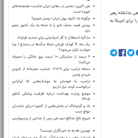
علی اکبری: دشمن در مقابل ایران شکست مفتضحانه‌ای
خورده است
ی حاذقانه رهبر
چگونه به «کیف پول ایران» وصل شویم؟
برای آمریکا به
پوتین قصد محک ناتو را با حمله به یک کشور عضو
دارد
مذاکره استقلال با گلر اسپانیایی برای تمدید قرارداد
یک ماه، ۴ کودک قربانی حمله سگ‌ها در سنندج / چرا
حوادث تکرار می‌شود؟
۲ درصد از مشترکان ۱۰ درصد برق خانگی را مصرف
می‌کنند!
نسخه ترامپ برای ۲۰۲۸؛ حمایت محرمانه از نامزدی
جی‌دی ونس
ترامپ: ما خودمان به موشک‌هایی که اوکراین
درخواست کرده، نیاز داریم
موضع وزارت بهداشت درباره ظرفیت پزشکی کنکور
۱۴۰۵
باد و گردوخاک در بخش‌هایی از کشور/ دریای مازندران
مواج است
شروع تلخ مدافع تیم ملی پس از جدایی از پرسپولیس
بهترین هدیه به خبرنگاران چیست؟
استایل عجیب و بحث‌برانگیز بازیگر مرد سینمای ایران