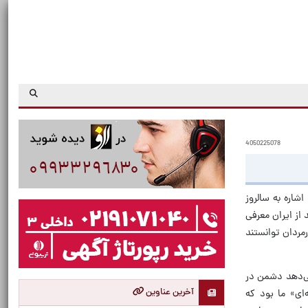
4050225078
د با اشاره به سالروز
 از ایران معرفی
مردان توانستند
فزود: ۳۰ عامل وجود دارد که نشان می‌دهد دشمن در
آخرین عناوین
ی» ما بود که