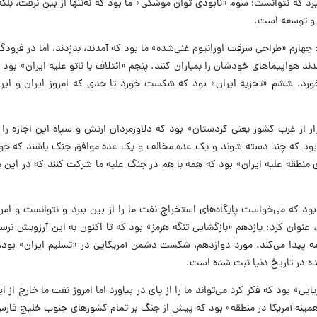
رد که نتوانست؛ سوم «نابودی توان موشکی» ما بود که نه‌تنها از بین نرفت، بلکه
ت و توسعه است.
چهارم «طراحی سرقت اورانیوم غنی‌شده» ما بود که آمدند، بدزدند، اما در فرودگا
واپیماهای خودشان را بمباران کنند. پنجم «ائتلاف با ناتو علیه ایران» بود تا 
رد. ششم «تجزیه ایران» بود که شکست خورد تا حدی که امروز ایران و ایرا
ر از غرب کشور یعنی کردستان» بود که دلاورمردان ارتش و سپاه این اجازه را به
 بود که چند دسته شوند و یک عده مخالف‌ و یک عده موافق جنگ باشند که خوش
 منطقه علیه ایران» بود که همه با هم در جنگ علیه ما شرکت کنند که در این
ود که می‌خواست پایگاه‌های استخراج نفت ما را از بین ببرد و نتوانست و امروز
عنوان کرد: یازدهم «بازگشایی تنگه هرمز» بود که تا اکنون به این آرزویش نرس
مه پیدا می‌کند. مورد دوازدهم، شکست دشمن آمریکایی در «تسلیم ایران» بود، اما
ده در تاریخ دنیا ثبت شده است.
» بود که فکر کرد می‌تواند ما را از پای در بیاورد اما امروز نفت ما خارج از 
ینه آمریکا در منطقه» بود که پیش از جنگ بر تمام کشورهای جنوب خلیج فارس