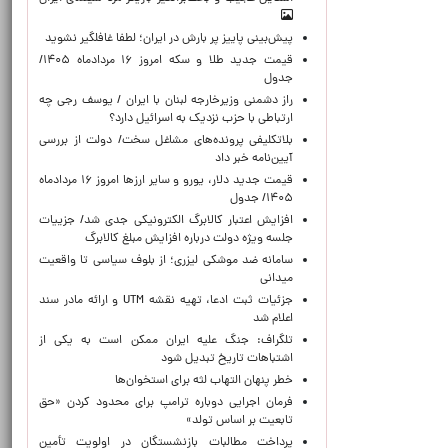
پیش‌بینی پاییز پر بارش در ایران؛ لطفا غافلگیر نشوید
قیمت جدید طلا و سکه امروز ۱۶ مردادماه ۱۴۰۵/
جدول
راز دشمنی وزیرخارجه لبنان با ایران / یوسف رجی چه
ارتباطی با حزب نزدیک به اسرائیل دارد؟
بلاتکلیفی پرونده‌های مشاغل سخت/ دولت از بررسی
آیین‌نامه خبر داد
قیمت جدید دلار، یورو و سایر ارزها امروز ۱۶ مردادماه
۱۴۰۵/ جدول
افزایش اعتبار کالابرگ الکترونیکی جدی شد/ جزییات
جلسه ویژه دولت درباره افزایش مبلغ کالابرگ
سامانه ضد موشکی لیزری؛ از بلوف سیاسی تا واقعیت
میدانی
جزئیات ثبت ادعا، تهیه نقشه UTM و ارائه مادر سند
اعلام شد
تلگراف: جنگ علیه ایران ممکن است به یکی از
اشتباهات تاریخ تبدیل شود
خطر پنهان التهاب لثه برای استخوان‌ها
فرمان اجرایی دوباره ترامپ برای محدود کردن «حق
تابعیت بر اساس تولد»
پرداخت مطالبات بازنشستگان در اولویت تأمین