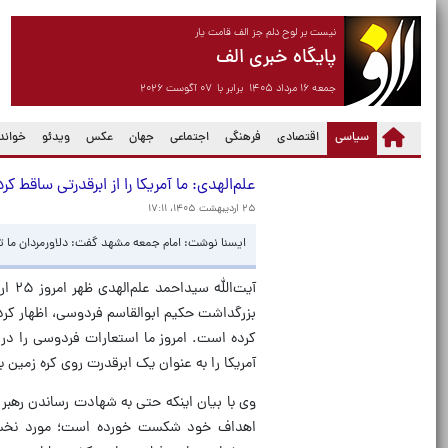
نیست بر لوح دلم جز الف قامت یار
پایگاه خبری الف
جمعه ۱۶ مرداد ۱۴۰۵ برابر با ۰۷ آگوست ۲۰۲۶
(current)
سیاسی
اقتصادی
فرهنگی
اجتماعی
جهان
عکس
ویدئو
خواندن
علم‌الهدی: ما آمریکا را از ابرقدرتی ساقط ک
۲۵ اردیبهشت ۱۴۰۵، ۱۷:۱۱
ایسنا نوشت: امام جمعه مشهد گفت: دلاورمردان ما توان
آیت‌
بزرگداشت حکیم ابوالقاسم فردوسی، اظهار کرد: 
کرده است. امروز ما استعارات فردوسی را در
آمریکا را به عنوان یک ابرقدرت روی کره زمین به
اهداف خود شکست خورده است؛ مورد نخست «