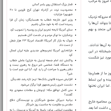
 امروز به مراتب
قمار بزرگ استقلال روی یاسر آسانی
محدودیت تردد در آزادراه تهران کرج قزوین تا ۲۰
شهریور/ جزئیات
ه متروکه نزدیک
وزیر امور خارجه خطاب به همسایگان: زمان آن فرا
بتواند آن‌ها را
رسیده است که به خود متکی باشیم
نی متحد و بهم
سنای آمریکا لایحه تحریم ایران و روسیه را تصویب کرد
پزشکیان: ما نوکر مردم و در خدمت آنان هستیم
شوک به بازار کار آمریکا/ اقتصاد امریکا ۲۳ هزار شغل
 آن‌ها ندادند.
از دست داد
خزانه‌داری آمریکا تحریم‌های جدیدی علیه ایران اعمال
بختانه در این
کرد
 مورد نیز شکست
واکنش تند امام جمعه اردبیل به خرازی/ عاملی خطاب
به دستگاه قضا: شخصی خبر دروغ به رهبری بست و
دفتر رهبری با صراحت آن را رد کرد، آیا این جرم است یا
 ما از همان‌جا
خیر؟
یده و این تسلط
افزایش سپرده قانونی بانک‌ها؛ ترمز تازه رشد نقدینگی
نشست خبری رئیس‌جمهور فردا برگزار می‌شود
 ایران نه‌تنها
متن کامل توافق مکه؛ اردوغان و مقامات سعودی چه
گفتند؟
بیانیه دبیرکل مجمع خبرنگاران و نویسندگان دفاع
این محاصره خارج
مقدس و مقاومت به مناسبت روز خبرنگار
 داشت اما بعد
مقاومت اسلامی عراق: پاسخ به آمریکا و عربستان را به