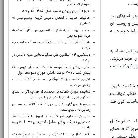
نیست.
تعویق انداختیم
نتیجه آزمون ورودی سمپاد سال ۱۴۰۵ اعلام شد
پانزدهم «همراه سازی مردم آمریکا» بود که نه‌تنها موفق نشد بلکه امروز شاهد این هستیم که ۹ میلیون آمریکایی در
جزئیات جدید از انتقال نجومی گزینه پرسپولیس به
چین و روسیه آن
نساجی
صنعاء: نبرد ما علیه طرح سلطه‌جویی عربستان است، نه
 اما خوشبختانه
مردم جنوب یمن
باید از ظرفیت رسانه مسئولانه و هوشمندانه بهره
گرفت
وز این تعداد به
دستگیری ۱۰۴ مظنون طی عملیات‌هایی علیه داعش در
ن حرف می‌زنند.
ترکیه
ر آمریکا حقارت
صدور بیش از ۹۰ درصد هدایت تحصیلی نهمی ها/
پیش ثبت نام ۷۰ درصد دانش اموزان متوسطه اول
آخرین قسمت از گفت‌وگوی مسعود پزشکیان امشب
پخش می‌شود
 که شکست خورد.
نماینده تهران خطاب به محمدباقر خرازی: اگر به شلاق
چ غلطی نتوانست
محکوم شوی حاضرم با وضو آن را اجرا کنم!
احساسات قوی ضد
توضیح خبرگزاری فارس درباره خبر انتصاب محسن
رضایی به دبیری شعام
وزیر خزانه داری آمریکا: شاید امروز یا فردا، شاهد
وانست در مقابل
دستیابی به یک توافق، شامل آتش‌بس ۳۰ تا ۶۰ روزه
باشیم
وز کارخانه‌های
اقامه نماز جمعه اردوغان، بن ‌سلمان و شهباز شریف
 جنگ حسابی در