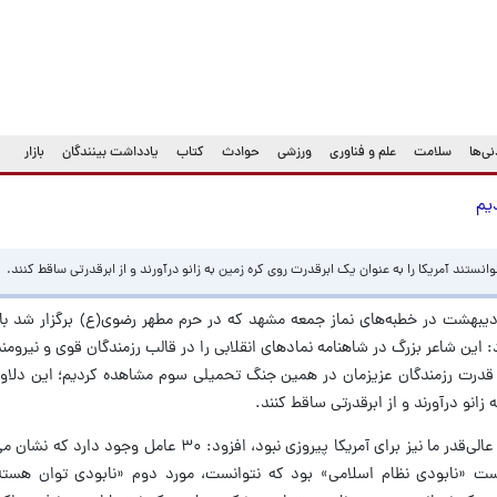
ی‌ها
سلامت
علم و فناوری
ورزشی
حوادث
کتاب
یادداشت بینندگان
بازار
ردیم
ستند آمریکا را به عنوان یک ابرقدرت روی کره زمین به زانو درآورند و از ابرقدرتی ساقط کنند.
الله سیداحمد علم‌الهدی ظهر امروز ۲۵ اردیبهشت در خطبه‌های نماز جمعه مشهد که در حرم مطهر رضوی(ع) برگزار ش
این شاعر بزرگ در شاهنامه نمادهای انقلابی را در قالب رزمندگان قوی و نیرومند
 قدرت رزمندگان عزیزمان در همین جنگ تحمیلی سوم مشاهده کردیم‌؛ این دلاور
 زانو درآورند و از ابرقدرتی ساقط کنند.
وی با بیان اینکه حتی به شهادت رساندن رهبر عالی‌قدر ما نیز برای آمریکا پیروزی‌ نبود، ا
نابودی نظام اسلامی» بود که نتوانست، مورد دوم «نابودی توان هسته‌ا