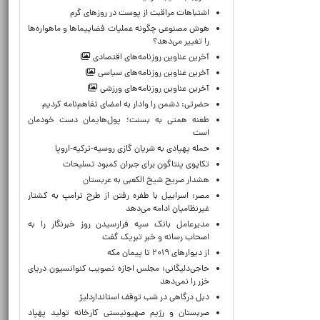
اشتباهات مراقبت از پوست در روزهای گرم
هوش مصنوعی چگونه عملیات فضاپیماها و ماهواره‌ها
را تغییر می‌دهد؟
آخرین عناوین روزنامه‌های اقتصادی
آخرین عناوین روزنامه‌های سیاسی
آخرین عناوین روزنامه‌های ورزشی
حضرتی: دشمن را وادار به امضای تفاهم‌نامه کردیم
طعنه همتی به بسنت؛ پول‌هایمان دست خودمان
است
حمله پهپادی به شریان گازی روسیه-ترکیه-اروپا
تکاپوی پنتاگون برای جبران کمبود تسلیحات
هشدار صریح شیخ الکعبی به عربستان
مصر: اسراییل با طفره رفتن از طرح ترامپ به کشتار
غیرنظامیان ادامه می‌دهد
مدیرعامل بانک سپه فرارسیدن روز خبرنگار را به
اصحاب رسانه و خبر تبریک گفت
از دیوارهای ۲۰۱۹ تا پیمان مکه
حاجی‌دلیگانی: مجلس اجازه تصویب کنوانسیون دریای
خزر را نمی‌دهد
دبل درگاهی در شب توقف استانداردلیژ
صربستان و رژیم صهیونیستی کارخانه تولید پهپاد