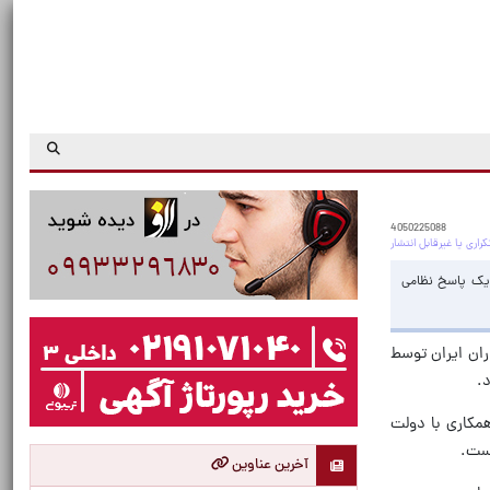
4050225088
 یک پاسخ نظامی
ران ایران توسط
همکاری با دولت
یست.
آخرین عناوین