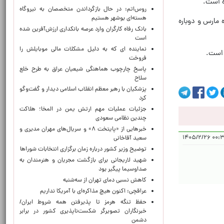
ه است.
روس‌اتم: در حال بازگرداندن متخصصان به نیروگاه
هسته‌ای بوشهر هستیم
 مارس و دوباره
بانک رفاه کارگران وارد عرصه بانکداری ارزش‌آفرین شده
است
نماینده ای که به دلیل مشکلات مالی موبایلش را
 است.
فروخت
پاسخ چارچوب هماهنگی شیعیان عراق به طرح خلع
سلاح
پزشکیان با رهبر معظم انقلاب اسلامی دیدار و گفت‌وگو
کرد
جزئیات عملیات مهم ارتش یمن در المخا؛ هلاکت
چندین نظامی سعودی
خبرهایی از «پایتخت ۸» و سریال‌های مهران مدیری و
۰۰:۳۸:۰۴
سعید آقاخانی
توضیح وزیر کشور درباره زمان برگزاری انتخابات شوراها
شهید لاریجانی برای بازگشت مجریان و هنرمندان به
صداوسیما پیگیر بود
کاهش نسبی دمای تهران از سه‌شنبه
عراقچی: اکنون هیچ مذاکره‌ای با آمریکا نداریم
حفظ تنگه هرمز تا پذیرفتن همه شروط ایران/
خبرنگاران تصویرگر شکست‌ناپذیری کشور در برابر
دشمن