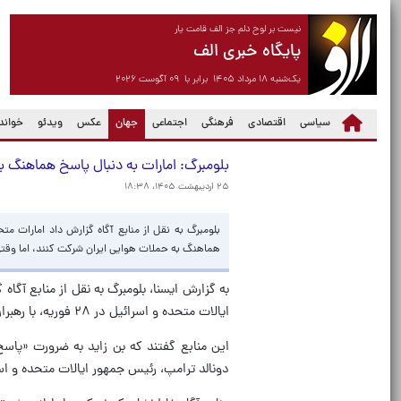
نیست بر لوح دلم جز الف قامت یار
پایگاه خبری الف
یک‌شنبه ۱۸ مرداد ۱۴۰۵ برابر با ۰۹ آگوست ۲۰۲۶
(current)
سیاسی
اقتصادی
فرهنگی
اجتماعی
جهان
عکس
ویدئو
خواندن
بلومبرگ: امارات به دنبال پاسخ هماهنگ به 
۲۵ اردیبهشت ۱۴۰۵، ۱۸:۳۸
بلومبرگ به نقل از منابع آگاه گزارش داد امارات 
هماهنگ به حملات هوایی ایران شرکت کنند، اما وقتی 
به گزارش ایسنا، بلومبرگ به نقل از منابع آگ
ایالات متحده و اسرائیل در ۲۸ فوریه، با رهبران دیگر، از جمله محمد بن سلمان، ولیعهد عربستان سعودی، تماس‌هایی برقرار کرد.
این منابع گفتند که بن زاید به ضرورت «پاسخ
دونالد ترامپ، رئیس جمهور ایالات متحده و اسر