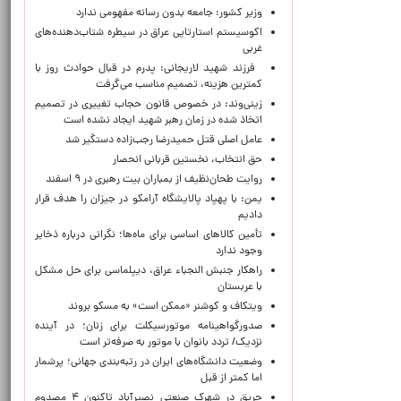
وزیر کشور: جامعه بدون رسانه مفهومی ندارد
اکوسیستم استارتاپی عراق در سیطره شتاب‌دهنده‌‌های
غربی
فرزند شهید لاریجانی: پدرم در قبال حوادث روز با
کمترین هزینه، تصمیم مناسب می‌گرفت
زینی‌وند: در خصوص قانون حجاب تغییری در تصمیم
اتخاذ شده در زمان رهبر شهید ایجاد نشده است
عامل اصلی قتل حمیدرضا رجب‌زاده دستگیر شد
حق انتخاب، نخستین قربانی انحصار
روایت طحان‌نظیف از بمباران بیت رهبری در ۹ اسفند
یمن: با پهپاد پالایشگاه آرامکو در جیزان را هدف قرار
دادیم
تأمین کالاهای اساسی برای ماه‌ها؛ نگرانی درباره ذخایر
وجود ندارد
راهکار جنبش النجباء عراق، دیپلماسی برای حل مشکل
با عربستان
ویتکاف و کوشنر «ممکن است» به مسکو بروند
صدورگواهینامه موتورسیکلت برای زنان؛ در آینده
نزدیک/ تردد بانوان با موتور به‌ صرفه‌تر است
وضعیت دانشگاه‌های ایران در رتبه‌بندی جهانی؛ پرشمار
اما کمتر از قبل
حریق در شهرک صنعتی نصیرآباد تاکنون ۴ مصدوم