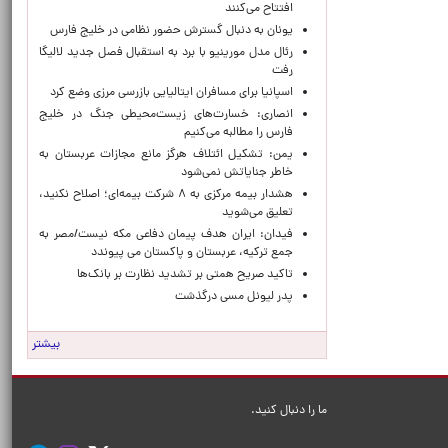
افتتاح می‌کنند
یونان به دنبال گسترش حضور نظامی در خلیج فارس
رئال مدل مورینیو با برد به استقبال فصل جدید لالیگا
رفت
اسپانیا برای مسافران ایتالیایی بازرسی مرزی وضع کرد
انصاری: خسارت‌های زیست‌محیطی جنگ در خلیج
فارس را مطالبه‌ می‌کنیم
یمن: تشکیل ائتلاف هرگز مانع مجازات عربستان به
خاطر جنایاتش نمی‌شود
هشدار بیمه مرکزی به ۸ شرکت بیمه‌ای؛ اصلاح نکنید،
تعلیق می‌شوید
فیدان: ایران هدف پیمان دفاعی مکه نیست/مصر به
جمع ترکیه، عربستان و پاکستان می پیوندد
تاکید صریح همتی بر تشدید نظارت بر بانک‌ها
پدر لیونل مسی درگذشت
بیشتر
ما را دنبال کنید.