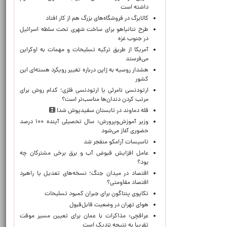
داشته است
کالابرگ در فروشگاه‌های بزرگ هم از کار افتاد
طرح نتانیاهو برای ساخت شهری تحت سلطه اسرائیل
در جنوب غزه
آمریکا از طریق ترکیه تسلیحات و مهمات به اوکراین
می‌فرستد
هشدار روسیه به ژاپن درباره تغییر رویکرد هسته‌ای این
کشور
ارتودنسی نامرئی یا ارتودنسی فلزی؛ کدام روش برای
مرتب کردن دندان‌ها مناسب‌تر است؟
قله دماوند در تابستان سفیدپوش شد!
وزیر آموزش‌وپرورش: سال تحصیلی آینده ۱۰۰ درصد
حضوری آغاز می‌شود
تاسیسات آرامکو منفجر شد
عامل افزایش قبوض آب و برق برخی مشترکان چه
بود؟
اقتصاد در میدان جنگ؛ نسخه‌های تعدیل یا راهبرد
اقتصاد مقاومتی؟
تکاپوی پنتاگون برای جبران کمبود تسلیحات
هوای تهران در وضعیت قابل‌قبول
عراقچی: مذاکرات با عمان برای تعیین مسیر موقت
تقریبا به نتیجه نزدیک است