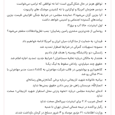
توافق هرمز در حال شکل‌گیری است؛ اما نه توافقی که ترامپ می‌خواست
دردسر همزمان آمریکا و اوکراین با ته کشیدن موشک های پاتریوت
آیا بنزین گران می‌شود؟/ نماینده مجلس: در شرایط جنگی افزایش قیمت بنزین
پیامدهای گسترده اجتماعی و امنیتی خواهد داشت
اول اینترنت، حالا آب و برق؟!
رونمایی از جدی‌ترین مشتری رامین رضاییان؛ بمب نقل‌وانتقالات منفجر می‌شود؟
فیدان: به حمایت از مذاکرات میان ایران و آمریکا ادامه خواهیم داد
مصوبه تسهیلات گمرکی در شرایط اضطرار تمدید شد
زلنسکی: دو پالایشگاه روسیه را هدف قرار دادیم
هشدار به مالکان درباره تخلیه مستاجران / شرایط جدید تمدید اجاره اعلام شد
حقوق چند میلیاردی، پاداش سقوط به لیگ یک!
کلاهبرداری و پولشویی در قالب شرکت مهاجرتی به کانادا/ دست مدیر مهاجرتی با
۳۰۰ شاکی رو شد
بیانیه خانواده شهید لاریجانی درباره برخی گمانه‌زنی‌های رسانه‌ای
انصارالله: عربستان راهی جز پس دادن حقوق یمنی‌ها ندارد
ادعای نماینده مجلس درباره «نحوه ردزنی محل استقرار شهید لاریجانی» صحت
ندارد
اعمال ضریب ۲.۷ برای اینترنت بین‌الملل صحت ندارد
رگبار پراکنده در نیمه شمالی استان تهران تا شنبه
وزارت اطلاعات: ۲۱ مزدور موساد و ۴ شرور مسلح در کرمان بازداشت شدند