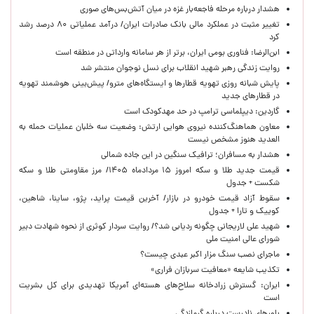
هشدار درباره مرحله فاجعه‌بار غزه در میان آتش‌بس‌های صوری
تغییر مثبت در عملکرد مالی بانک صادرات ایران/ درآمد عملیاتی ۸۰ درصد رشد
کرد
ابن‌الرضا: فناوری بومی ایران، برتر از هر سامانه وارداتی در منطقه است
روایت زندگی رهبر شهید انقلاب برای نسل نوجوان منتشر شد
پایش شبانه روزی تهویه قطارها و ایستگاه‌های مترو/ پیش‌بینی هوشمند تهویه
در قطارهای جدید
گاردین: دیپلماسی ترامپ در حد مهدکودک است
معاون هماهنگ‌کننده نیروی هوایی ارتش: وضعیت سه خلبان عملیات حمله به
العدید هنوز مشخص نیست
هشدار به مسافران؛ ترافیک سنگین در این جاده شمالی
قیمت جدید طلا و سکه امروز ۱۵ مردادماه ۱۴۰۵/ مرز مقاومتی طلا و سکه
شکست + جدول
سقوط آزاد قیمت خودرو در بازار/ آخرین قیمت پراید، پژو، ساینا، شاهین،
کوییک و تارا + جدول
شهید علی لاریجانی چگونه ردیابی شد؟/ روایت سردار کوثری از نحوه شهادت دبیر
شورای عالی امنیت ملی
ماجرای نصب سنگ مزار اکبر عبدی چیست؟
تکذیب شایعه «معافیت سربازان فراری»
ایران: گسترش زرادخانه سلاح‌های هسته‌ای آمریکا تهدیدی برای کل بشریت
است