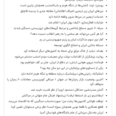
باورهای نادرست درباره گرمازدگی
رویترز: تردد کشتی‌ها در تنگه هرمز و باب‌المندب همچنان پایین است
مرزهای ایران زیر ذره‌بین اشراف اطلاعاتی/ مقابله جدی با پدیده قاچاق
خدمات اربعین در مرزها بدون وقفه ادامه دارد
جزئیات فعال‌سازی «کیف پول ایران» اعلام شد
سپاه: ۸ شرور مسلح شاخص و مرتبط گروهک‌های تروریستی دستگیر شدند
آیا هر کس می‌تواند هر سخنی را به رهبر انقلاب نسبت دهد؟
آغاز دور سوم مذاکرات لبنان و رژیم صهیونیستی در رم
مسئله مانایی ایران و اصلاح الگوی توسعه
بغداد: نباید از خاک عراق برای حمله به کشورهای دیگر استفاده کرد
روایت پزشکیان از اقدامات دولت برای معیشت مردم امشب منتشر می‌شود
فرمانده نیروی هوایی ارتش: در دفاع از ایران، جان بر کف خواهیم بود
یکی از دستاوردهای پزشکیان در این دو سال چه بود؟
اسلام‌آباد: رایزنی‌های دیپلماتیک درباره منطقه و تنگه هرمز ادامه دارد
آخرین وضعیت بازار رمزارزها در جهان / صرافی کوین‌بیس معاملات ۶ رمزارز را
متوقف کرد
آلمان صدرنشین حداقل دستمزد اروپا از نظر قدرت خرید شد
اینفانتینو زیر بار استعفا نرفت/ پیشنهاد فینال جام جهانی در مراکش
توقف طولانی کامیون‌ها پشت مرز؛ صورت‌حساب سنگینی که به اقتصاد می‌رسد
قطع همکاری با قلعه نویی همچنان سوژه است/ نظر برخی مسئولان تغییر کرد!
ایران به‌دنبال میزبانی از جام باشگاه‌های فوتسال آسیا