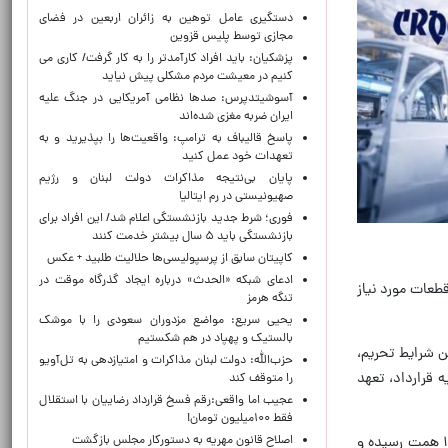
دستگیری عامل توهین به زائران اربعین در فضای
مجازی توسط پلیس قزوین
پزشکیان: باید افراد کارآمدتر را به کار گرفت/ کاری می
کنیم در معیشت مردم مشکلی پیش نیاید
آسوشیتدپرس: صدها نظامی آمریکایی در جنگ علیه
ایران ضربه مغزی شده‌اند
پاسخ قالیباف به ترامپ: واقعیت‌ها را بپذیرید و به
تعهدات خود عمل کنید
پایان بی‌نتیجه مذاکرات دولت لبنان و رژیم
صهیونیستی در رم ایتالیا
فوری؛ شرط جدید بازنشستگی اعلام شد/ این افراد برای
بازنشستگی باید ۵ سال بیشتر خدمت کنند
کاپیتان سابق از پرسپولیسی‌ها حلالیت طلبید + عکس
ادعای شبکه «الحدث» درباره ایجاد گذرگاه موقت در
طعات مورد نیاز
تنگه هرمز
یحیی سریع: مواضع مزدوران سعودی را با موشک
بالستیک و پهپاد در هم شکستیم
ن شرایط تحریم،
حزب‌الله: دولت لبنان مذاکرات و امتیازدهی به تل‌آویو
 قرارداد، تعهد
را متوقف کند
عجیب اما واقعی:رقم فسخ قرارداد رضاییان با استقلال
فقط ۱۰۰میلیون تومان!
اصلاح قانون مهریه به دستورکار مجلس بازگشت
۲- بر اساس اسناد مالی موجود (به‌ خصوص صورت تطبیق ممضی به امضای طرفین)، مطالبات معوق کروز از سایپا به بیش از ۱۳ همت رسیده و