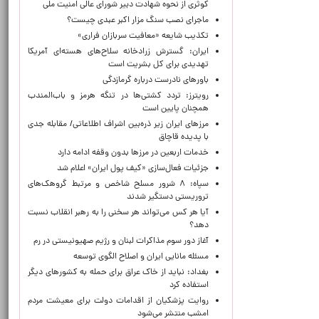
کوثری از نحوه شهادت دبیر شورای عالی امنیت ملی
ماجرای نصب سنگ مزار اکبر عبدی چیست؟
تکذیب شایعه «معافیت سربازان فراری»
ایران: گسترش زرادخانه سلاح‌های هسته‌ای آمریکا
تهدیدی برای کل بشریت است
باورهای نادرست درباره گرمازدگی
رویترز: تردد کشتی‌ها در تنگه هرمز و باب‌المندب
همچنان پایین است
مرزهای ایران زیر ذره‌بین اشراف اطلاعاتی/ مقابله جدی
با پدیده قاچاق
خدمات اربعین در مرزها بدون وقفه ادامه دارد
جزئیات فعال‌سازی «کیف پول ایران» اعلام شد
سپاه: ۸ شرور مسلح شاخص و مرتبط گروهک‌های
تروریستی دستگیر شدند
آیا هر کس می‌تواند هر سخنی را به رهبر انقلاب نسبت
دهد؟
آغاز دور سوم مذاکرات لبنان و رژیم صهیونیستی در رم
مسئله مانایی ایران و اصلاح الگوی توسعه
بغداد: نباید از خاک عراق برای حمله به کشورهای دیگر
استفاده کرد
روایت پزشکیان از اقدامات دولت برای معیشت مردم
امشب منتشر می‌شود