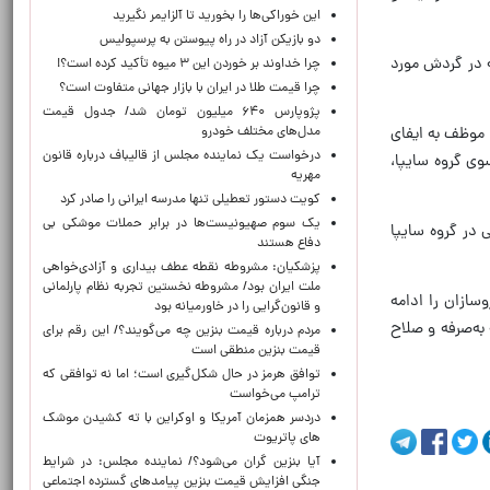
این خوراکی‌ها را بخورید تا آلزایمر نگیرید
دو بازیکن آزاد در راه پیوستن به پرسپولیس
ه در گردش مورد
چرا خداوند بر خوردن این ۳ میوه تأکید کرده است؟!
چرا قیمت طلا در ایران با بازار جهانی متفاوت است؟
پژوپارس ۶۴۰ میلیون تومان شد/ جدول قیمت
مدل‌های مختلف خودرو
 موظف به ایفای
درخواست یک نماینده مجلس از قالیباف درباره قانون
وی گروه سایپا،
مهریه
کویت دستور تعطیلی تنها مدرسه ایرانی را صادر کرد
یک‌ سوم صهیونیست‌ها در برابر حملات موشکی بی
در گروه سایپا
دفاع هستند
پزشکیان: مشروطه نقطه عطف بیداری و آزادی‌خواهی
ملت ایران بود/ مشروطه نخستین تجربه نظام پارلمانی
سازان را ادامه
و قانون‌گرایی را در خاورمیانه بود
به‌صرفه و صلاح
مردم درباره قیمت بنزین چه می‌گویند؟/ این رقم برای
قیمت بنزین منطقی است
توافق هرمز در حال شکل‌گیری است؛ اما نه توافقی که
ترامپ می‌خواست
دردسر همزمان آمریکا و اوکراین با ته کشیدن موشک
های پاتریوت
آیا بنزین گران می‌شود؟/ نماینده مجلس: در شرایط
جنگی افزایش قیمت بنزین پیامدهای گسترده اجتماعی