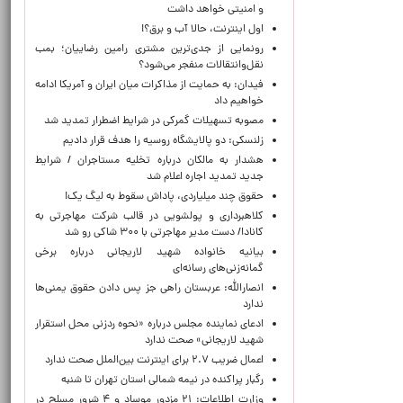
و امنیتی خواهد داشت
اول اینترنت، حالا آب و برق؟!
رونمایی از جدی‌ترین مشتری رامین رضاییان؛ بمب
نقل‌وانتقالات منفجر می‌شود؟
فیدان: به حمایت از مذاکرات میان ایران و آمریکا ادامه
خواهیم داد
مصوبه تسهیلات گمرکی در شرایط اضطرار تمدید شد
زلنسکی: دو پالایشگاه روسیه را هدف قرار دادیم
هشدار به مالکان درباره تخلیه مستاجران / شرایط
جدید تمدید اجاره اعلام شد
حقوق چند میلیاردی، پاداش سقوط به لیگ یک!
کلاهبرداری و پولشویی در قالب شرکت مهاجرتی به
کانادا/ دست مدیر مهاجرتی با ۳۰۰ شاکی رو شد
بیانیه خانواده شهید لاریجانی درباره برخی
گمانه‌زنی‌های رسانه‌ای
انصارالله: عربستان راهی جز پس دادن حقوق یمنی‌ها
ندارد
ادعای نماینده مجلس درباره «نحوه ردزنی محل استقرار
شهید لاریجانی» صحت ندارد
اعمال ضریب ۲.۷ برای اینترنت بین‌الملل صحت ندارد
رگبار پراکنده در نیمه شمالی استان تهران تا شنبه
وزارت اطلاعات: ۲۱ مزدور موساد و ۴ شرور مسلح در