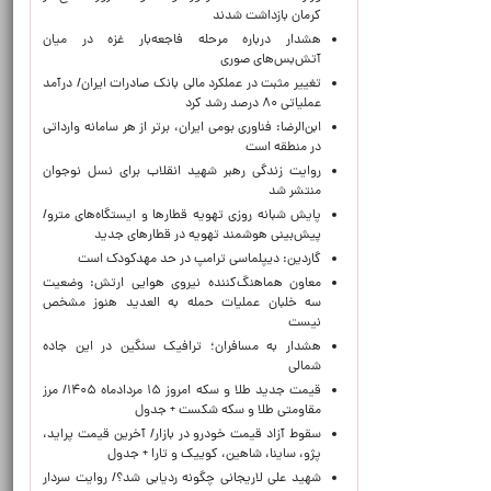
کرمان بازداشت شدند
هشدار درباره مرحله فاجعه‌بار غزه در میان
آتش‌بس‌های صوری
تغییر مثبت در عملکرد مالی بانک صادرات ایران/ درآمد
عملیاتی ۸۰ درصد رشد کرد
ابن‌الرضا: فناوری بومی ایران، برتر از هر سامانه وارداتی
در منطقه است
روایت زندگی رهبر شهید انقلاب برای نسل نوجوان
منتشر شد
پایش شبانه روزی تهویه قطارها و ایستگاه‌های مترو/
پیش‌بینی هوشمند تهویه در قطارهای جدید
گاردین: دیپلماسی ترامپ در حد مهدکودک است
معاون هماهنگ‌کننده نیروی هوایی ارتش: وضعیت
سه خلبان عملیات حمله به العدید هنوز مشخص
نیست
هشدار به مسافران؛ ترافیک سنگین در این جاده
شمالی
قیمت جدید طلا و سکه امروز ۱۵ مردادماه ۱۴۰۵/ مرز
مقاومتی طلا و سکه شکست + جدول
سقوط آزاد قیمت خودرو در بازار/ آخرین قیمت پراید،
پژو، ساینا، شاهین، کوییک و تارا + جدول
شهید علی لاریجانی چگونه ردیابی شد؟/ روایت سردار