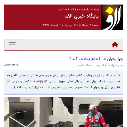
نیست بر لوح دلم جز الف قامت یار
پایگاه خبری الف
جمعه ۱۶ مرداد ۱۴۰۵ برابر با ۰۷ آگوست ۲۰۲۶
چرا بحران ما را مدیریت می‌کند؟
فرناز علیزاده،
۲۱ اردیبهشت ۱۴۰۵، ۱۰:۵۲
4050221025
شاید ستاد بحران در وزارت کشور سالها پیش برای بحران‌های بخشی و محلی کافی به
نظر می‌رسید، اما برای «چندبحرانی»های امروز - جایی که زلزله، خشکسالی، مهاجرت،
ناترازی انرژی و بحران اعتماد عمومی همزمان عمل می‌کند - نه ابزار دارد و نه اختیار.