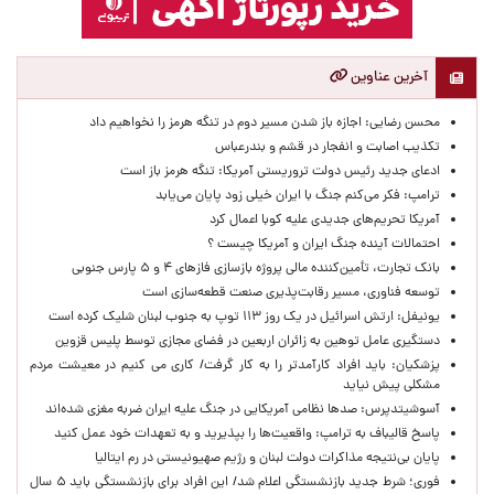
آخرین عناوین
محسن رضایی: اجازه باز شدن مسیر دوم در تنگه هرمز را نخواهیم داد
تکذیب اصابت و انفجار در قشم و بندرعباس
ادعای جدید رئیس دولت تروریستی آمریکا: تنگه هرمز باز است
ترامپ: فکر می‌کنم جنگ با ایران خیلی زود پایان می‌یابد
آمریکا تحریم‌های جدیدی علیه کوبا اعمال کرد
احتمالات آینده جنگ ایران و آمریکا چیست ؟
بانک تجارت، تأمین‌کننده مالی پروژه بازسازی فازهای ۴ و ۵ پارس جنوبی
توسعه فناوری، مسیر رقابت‌پذیری صنعت قطعه‌سازی است
یونیفل: ارتش اسرائیل در یک روز ۱۱۳ توپ به جنوب لبنان شلیک کرده است
دستگیری عامل توهین به زائران اربعین در فضای مجازی توسط پلیس قزوین
پزشکیان: باید افراد کارآمدتر را به کار گرفت/ کاری می کنیم در معیشت مردم
مشکلی پیش نیاید
آسوشیتدپرس: صدها نظامی آمریکایی در جنگ علیه ایران ضربه مغزی شده‌اند
پاسخ قالیباف به ترامپ: واقعیت‌ها را بپذیرید و به تعهدات خود عمل کنید
پایان بی‌نتیجه مذاکرات دولت لبنان و رژیم صهیونیستی در رم ایتالیا
فوری؛ شرط جدید بازنشستگی اعلام شد/ این افراد برای بازنشستگی باید ۵ سال