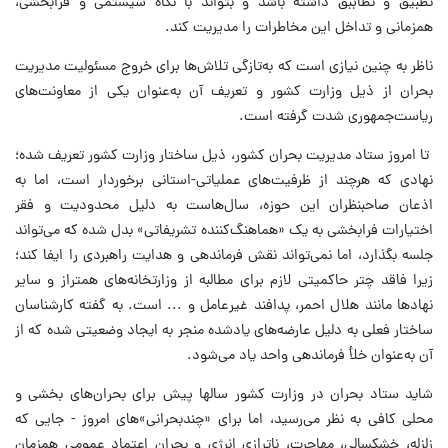
تطبیق و تطاببق داشته باشد و بتواند با نگاه سیستمی و فرابخشی،
همزمانی و تداخل این مخاطرات را مدیریت کند.
ناظر به چنین نیازی است که به‌تازگی تلاش‌ها برای خروج مسئولیت مدیریت
بحران از ذیل وزارت کشور و تعریف آن به‌عنوان یکی از معاونت‌های
ریاست‌جمهوری شدت گرفته است.
تا امروز ستاد مدیریت بحران کشور، ذیل ساختار وزارت کشور تعریف شده؛
نهادی که هرچند از ظرفیت‌های عملیاتی-استانی برخوردار است، اما به
اذعان صاحبنظران این حوزه، سال‌هاست به دلیل محدودیت و فقر
اختیارات فرابخشی به یک «هماهنگ‌کننده تشریفاتی» بدل شده که می‌تواند
جلسه بگذارد، اما نمی‌تواند نقش فرماندهی و هدایت راهبردی را ایفا کند؛
زیرا فاقد چتر حاکمیتی لازم برای مطالبه از وزارتخانه‌های همتراز و سایر
نهادها مانند هلال احمر، پدافند غیرعامل و ... است. به گفته کارشناسان
ساختار فعلی به دلیل عارضه‌های یادشده منجر به ایجاد وضعیتی شده که از
آن به‌عنوان خلأ فرماندهی واحد یاد می‌شود.
شاید ستاد بحران در وزارت کشور سالها پیش برای بحران‌های بخشی و
محلی کافی به نظر می‌رسید، اما برای «چندبحرانی»های امروز - جایی که
زلزله، خشکسالی، مهاجرت، ناترازی انرژی و بحران اعتماد عمومی همزمان