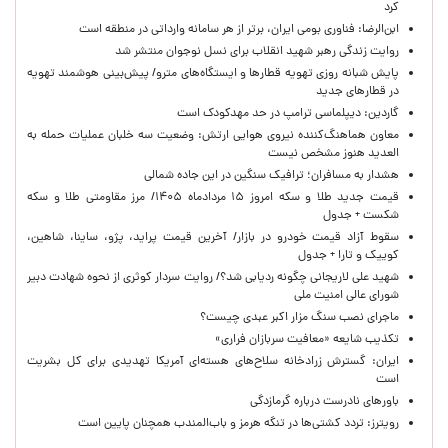
کرد
ابن‌الرضا: فناوری بومی ایران، برتر از هر سامانه وارداتی در منطقه است
روایت زندگی رهبر شهید انقلاب برای نسل نوجوان منتشر شد
پایش شبانه روزی تهویه قطارها و ایستگاه‌های مترو/ پیش‌بینی هوشمند تهویه
در قطارهای جدید
گاردین: دیپلماسی ترامپ در حد مهدکودک است
معاون هماهنگ‌کننده نیروی هوایی ارتش: وضعیت سه خلبان عملیات حمله به
العدید هنوز مشخص نیست
هشدار به مسافران؛ ترافیک سنگین در این جاده شمالی
قیمت جدید طلا و سکه امروز ۱۵ مردادماه ۱۴۰۵/ مرز مقاومتی طلا و سکه
شکست + جدول
سقوط آزاد قیمت خودرو در بازار/ آخرین قیمت پراید، پژو، ساینا، شاهین،
کوییک و تارا + جدول
شهید علی لاریجانی چگونه ردیابی شد؟/ روایت سردار کوثری از نحوه شهادت دبیر
شورای عالی امنیت ملی
ماجرای نصب سنگ مزار اکبر عبدی چیست؟
تکذیب شایعه «معافیت سربازان فراری»
ایران: گسترش زرادخانه سلاح‌های هسته‌ای آمریکا تهدیدی برای کل بشریت
است
باورهای نادرست درباره گرمازدگی
رویترز: تردد کشتی‌ها در تنگه هرمز و باب‌المندب همچنان پایین است