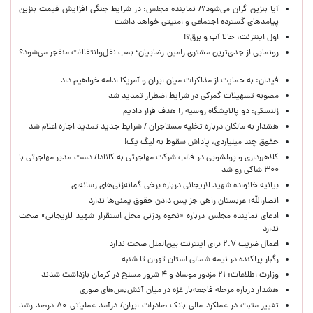
آیا بنزین گران می‌شود؟/ نماینده مجلس: در شرایط جنگی افزایش قیمت بنزین
پیامدهای گسترده اجتماعی و امنیتی خواهد داشت
اول اینترنت، حالا آب و برق؟!
رونمایی از جدی‌ترین مشتری رامین رضاییان؛ بمب نقل‌وانتقالات منفجر می‌شود؟
فیدان: به حمایت از مذاکرات میان ایران و آمریکا ادامه خواهیم داد
مصوبه تسهیلات گمرکی در شرایط اضطرار تمدید شد
زلنسکی: دو پالایشگاه روسیه را هدف قرار دادیم
هشدار به مالکان درباره تخلیه مستاجران / شرایط جدید تمدید اجاره اعلام شد
حقوق چند میلیاردی، پاداش سقوط به لیگ یک!
کلاهبرداری و پولشویی در قالب شرکت مهاجرتی به کانادا/ دست مدیر مهاجرتی با
۳۰۰ شاکی رو شد
بیانیه خانواده شهید لاریجانی درباره برخی گمانه‌زنی‌های رسانه‌ای
انصارالله: عربستان راهی جز پس دادن حقوق یمنی‌ها ندارد
ادعای نماینده مجلس درباره «نحوه ردزنی محل استقرار شهید لاریجانی» صحت
ندارد
اعمال ضریب ۲.۷ برای اینترنت بین‌الملل صحت ندارد
رگبار پراکنده در نیمه شمالی استان تهران تا شنبه
وزارت اطلاعات: ۲۱ مزدور موساد و ۴ شرور مسلح در کرمان بازداشت شدند
هشدار درباره مرحله فاجعه‌بار غزه در میان آتش‌بس‌های صوری
تغییر مثبت در عملکرد مالی بانک صادرات ایران/ درآمد عملیاتی ۸۰ درصد رشد