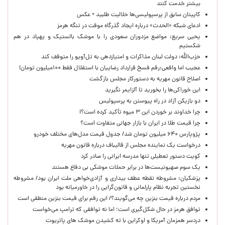
بیشتر خدمت کنند
کاپیتان سابق از پرسپولیسی‌ها حلالیت طلبید + عکس
ادعای شبکه «الحدث» درباره ایجاد گذرگاه موقت در تنگه هرمز
یحیی سریع: مواضع مزدوران سعودی را با موشک بالستیک و پهپاد در هم
شکستیم
حزب‌الله: دولت لبنان مذاکرات و امتیازدهی به تل‌آویو را متوقف کند
عجیب اما واقعی:رقم فسخ قرارداد رضاییان با استقلال فقط ۱۰۰میلیون تومان!
اصلاح قانون مهریه به دستورکار مجلس بازگشت
این خوراکی‌ها را بخورید تا آلزایمر نگیرید
دو بازیکن آزاد در راه پیوستن به پرسپولیس
چرا خداوند بر خوردن این ۳ میوه تأکید کرده است؟!
چرا قیمت طلا در ایران با بازار جهانی متفاوت است؟
پژوپارس ۶۴۰ میلیون تومان شد/ جدول قیمت مدل‌های مختلف خودرو
درخواست یک نماینده مجلس از قالیباف درباره قانون مهریه
کویت دستور تعطیلی تنها مدرسه ایرانی را صادر کرد
یک‌ سوم صهیونیست‌ها در برابر حملات موشکی بی دفاع هستند
پزشکیان: مشروطه نقطه عطف بیداری و آزادی‌خواهی ملت ایران بود/ مشروطه
نخستین تجربه نظام پارلمانی و قانون‌گرایی را در خاورمیانه بود
مردم درباره قیمت بنزین چه می‌گویند؟/ این رقم برای قیمت بنزین منطقی است
توافق هرمز در حال شکل‌گیری است؛ اما نه توافقی که ترامپ می‌خواست
دردسر همزمان آمریکا و اوکراین با ته کشیدن موشک های پاتریوت