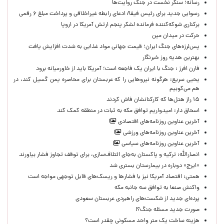
رسانه؛ سنگر نخست در جنگ روایت‌ها
رسوایی جدید برای رئیس فیفا/ ادعای رابطه غیراخلاقی و پرداخت مبلغ ۶ رقمی
برکناری شوکه‌کننده فرمانده لشکر پنجم ارتش آمریکا در اروپا
حركت در ميدان مين
پس‌لرزه‌های جنگ ایران؛ قیمت جهانی مواد غذایی به شدت افزایش یافت
بهترین هدیه روز خبرنگار
فارن افرز : جنگ با ایران یک فاجعه است؛ آمریکا باید از خاورمیانه برود
یحیی سریع: هرگونه نیروهایی را که عربستان برای محاصره یمن گسیل کند، در
هم می‌کوبیم
۱۵ راز هتل‌ها که کارکنانشان فاش کردند
اسحاق دار: امیدواریم توافق مکه به ثبات در منطقه کمک کند
آخرین عناوین روزنامه‌های اقتصادی
آخرین عناوین روزنامه‌های ورزشی
آخرین عناوین روزنامه‌های سیاسی
انصارالله: ترکیه و پاکستان به‌جای ائتلاف‌سازی، برای توقف تجاوز فشار بیاورند
«ایرج» دوباره در بیمارستان بستری شد
همتی: اقتصاد آمریکا نیز با فشارها و ریسک‌های قابل توجهی مواجه است
واکنش صنعا به توافق سه جانبه مکه
پرده‌ای جدید از شکست‌های راهبردی عربستان سعودی
صورت جدید مسئله جنگ؟!
هزینه ساخت یک متر واحد مسکونی چقدر است؟