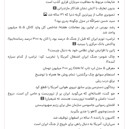
شایعات مربوط به معافیت سربازان فراری کذب است
بدون تعارف با آتش نشان فداکار مازندرانی
تصویری جالب از پیرترین گربه دنیا که ۳۱ ساله شد
سید حسن نصرالله در منزل چگونه پدری بود؟
رشد بورس در اولین روز معاملات هفته/ شاخص کل وارد کانال ۵.۵ میلیون
واحد شد
ترامپ: تورم ایران که قبل از جنگ ۵ درصد بود را الان به ۳۰۰ درصد رسانده‌ایم!/
واکنش بانک مرکزی را ببینید
ژاپن با افزایش توان نظامی خود به دنبال چیست؟
چاک شومر: جنگ ایران اشتغال آمریکا را تخریب کرد؛ ترامپ از کدام سیاره
آمده؟!
معرفی ۵ مدل لپ تاپ Core i۷ زیر ۲۰۰ میلیون تومان
استعلام سوابق چک برگشتی؛ تمام روش ها همراه با توضیح
یراق درب ریلی
پنتاگون دسترسی وزیر سابق نیروی هوایی آمریکا را قطع کرد
جو کنت: افسانه‌ای که می‌گوید ایران پر از تروریست و حامی آن است، دروغ
است؛ داعش و القاعده تروریست هستند نه شیعیان!
افشای رسوایی جاسوسی سازمان ملل برای رژیم صهیونیستی
شست‌وشوی کاهو را جدی بگیرید
کامیون با راننده ۸ ساله در اصفهان توقیف شد
سی‌ان‌ان: آمریکا به دنبال راهی برای خروج از جنگ ایران است