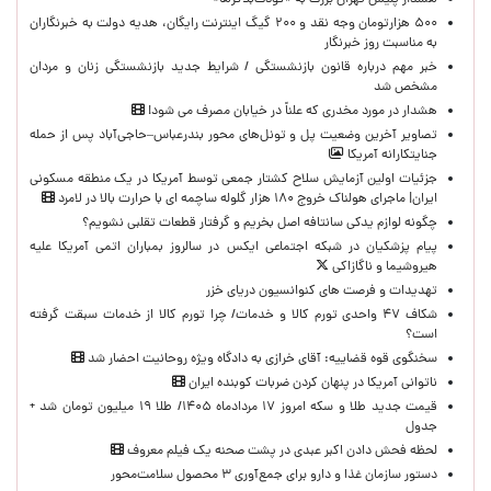
هشدار پلیس تهران بزرگ به «کودک‌بلاگرها»
۵۰۰ هزارتومان وجه نقد و ۲۰۰ گیگ اینترنت رایگان، هدیه دولت به خبرنگاران
به مناسبت روز خبرنگار
خبر مهم درباره قانون بازنشستگی / شرایط جدید بازنشستگی زنان و مردان
مشخص شد
هشدار در مورد مخدری که علناً در خیابان مصرف می شود!
تصاویر آخرین وضعیت پل و تونل‌های محور بندرعباس–حاجی‌آباد پس از حمله
جنایتکارانه آمریکا
جزئیات اولین آزمایش سلاح کشتار جمعی توسط آمریکا در یک منطقه مسکونی
ایران| ماجرای هولناک خروج ۱۸۰ هزار گلوله ساچمه ای با حرارت بالا در لامرد
چگونه لوازم یدکی سانتافه اصل بخریم و گرفتار قطعات تقلبی نشویم؟
پیام پزشکیان در شبکه اجتماعی ایکس در سالروز بمباران اتمی آمریکا علیه
هیروشیما و ناگازاکی
تهدیدات و فرصت های کنوانسیون دریای خزر
شکاف ۴۷ واحدی تورم کالا و خدمات/ چرا تورم کالا از خدمات سبقت گرفته
است؟
سخنگوی قوه قضاییه: آقای خرازی به دادگاه ویژه روحانیت احضار شد
ناتوانی آمریکا در پنهان کردن ضربات کوبنده ایران
قیمت جدید طلا و سکه امروز ۱۷ مردادماه ۱۴۰۵/ طلا ۱۹ میلیون تومان شد +
جدول
لحظه‌ فحش دادن اکبر عبدی در پشت صحنه یک فیلم معروف
دستور سازمان غذا و دارو برای جمع‌آوری ۳ محصول سلامت‌محور