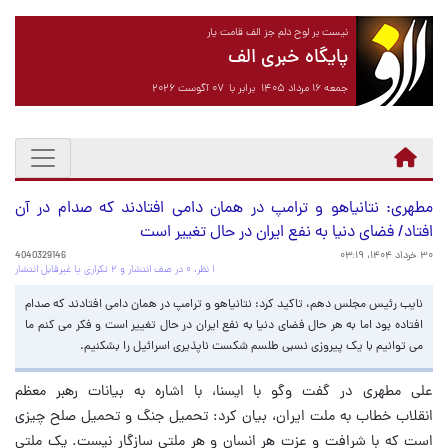
نیست بر لوح دلم جز الف قامت یار
پایگاه خبری الف
جمعه ۱۶ مرداد ۱۴۰۵ برابر با ۰۷ آگوست ۲۰۲۶
مطهری: نتانیاهو و ترامپ در همان دامی افتادند که صدام در آن
افتاد/ فضای دنیا به نفع ایران در حال تغییر است
۳۰ خرداد ۱۴۰۴، ۰۳:۱۹
4040329146
۱ نظر، ۰ در صف انتشار و ۲ تکراری یا غیرقابل انتشار
نایب رئیس مجلس دهم، تاکید کرد: نتانیاهو و ترامپ در همان دامی افتادند که صدام
افتاده بود اما به هر حال فضای دنیا به نفع ایران در حال تغییر است و فکر می کنم ما
می توانیم با یک پیروزی نسبی طلسم شکست ناپذیری اسرائیل را بشکنیم.
علی مطهری در گفت وگو با ایسنا، با اشاره به بیانات رهبر معظم
انقلاب خطاب به ملت ایران، بیان کرد: تحمیل جنگ و تحمیل صلح چیزی
است که با شرافت و عزت هر انسان و هر ملتی سازگار نیست. یک ملتی