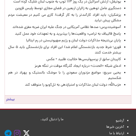
یونیفل: ارتش اسرائیل در یک روز ۱۱۳ توپ به جنوب لبنان شلیک کرده است
دستگیری عامل توهین به زائران اربعین در فضای مجازی توسط پلیس قزوین
پزشکیان: باید افراد کارآمدتر را به کار گرفت/ کاری می کنیم در معیشت مردم
مشکلی پیش نیاید
آسوشیتدپرس: صدها نظامی آمریکایی در جنگ علیه ایران ضربه مغزی شده‌اند
پاسخ قالیباف به ترامپ: واقعیت‌ها را بپذیرید و به تعهدات خود عمل کنید
پایان بی‌نتیجه مذاکرات دولت لبنان و رژیم صهیونیستی در رم ایتالیا
فوری؛ شرط جدید بازنشستگی اعلام شد/ این افراد برای بازنشستگی باید ۵ سال
بیشتر خدمت کنند
کاپیتان سابق از پرسپولیسی‌ها حلالیت طلبید + عکس
ادعای شبکه «الحدث» درباره ایجاد گذرگاه موقت در تنگه هرمز
یحیی سریع: مواضع مزدوران سعودی را با موشک بالستیک و پهپاد در هم
شکستیم
حزب‌الله: دولت لبنان مذاکرات و امتیازدهی به تل‌آویو را متوقف کند
بیشتر
ما را دنبال کنید.
آرشیو
آخرین خبرها
ارتباط با ما