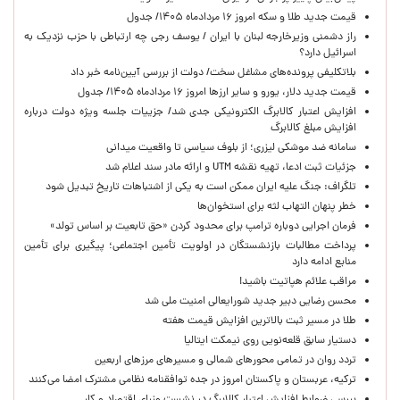
قیمت جدید طلا و سکه امروز ۱۶ مردادماه ۱۴۰۵/ جدول
راز دشمنی وزیرخارجه لبنان با ایران / یوسف رجی چه ارتباطی با حزب نزدیک به
اسرائیل دارد؟
بلاتکلیفی پرونده‌های مشاغل سخت/ دولت از بررسی آیین‌نامه خبر داد
قیمت جدید دلار، یورو و سایر ارزها امروز ۱۶ مردادماه ۱۴۰۵/ جدول
افزایش اعتبار کالابرگ الکترونیکی جدی شد/ جزییات جلسه ویژه دولت درباره
افزایش مبلغ کالابرگ
سامانه ضد موشکی لیزری؛ از بلوف سیاسی تا واقعیت میدانی
جزئیات ثبت ادعا، تهیه نقشه UTM و ارائه مادر سند اعلام شد
تلگراف: جنگ علیه ایران ممکن است به یکی از اشتباهات تاریخ تبدیل شود
خطر پنهان التهاب لثه برای استخوان‌ها
فرمان اجرایی دوباره ترامپ برای محدود کردن «حق تابعیت بر اساس تولد»
پرداخت مطالبات بازنشستگان در اولویت تأمین اجتماعی؛ پیگیری برای تأمین
منابع ادامه دارد
مراقب علائم هپاتیت باشید!
محسن رضایی دبیر جدید شورایعالی امنیت ملی شد
طلا در مسیر ثبت بالاترین افزایش قیمت هفته
دستیار سابق قلعه‌نویی روی نیمکت ایتالیا
تردد روان در تمامی محورهای شمالی و مسیرهای مرزهای اربعین
ترکیه، عربستان و پاکستان امروز در جده توافقنامه نظامی مشترک امضا می‌کنند