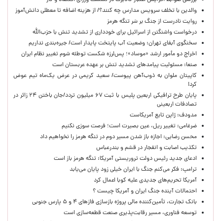
بررسی ضوابط افزایش اعتبار کالابرگ در نشست وزرای اقتصاد و کار
والدین با تخلف سرویس مدارس چه کنند؟/ از هزینه اضافه تا معطلی دانش‌آموز
روایت نادرست از جنگ بر سَر تنگه هرمز
درخواست واشنگتن از اسرائیل برای خودداری از تشدید تنش با حزب‌الله
سخنگوی آبفای تهران: وضعیت آب پایتخت پایدار است/ جیره‌بندی نداریم
اخراج دو مأمور ارشد «موساد»؛ پس‌لرزه شکست توطئه شوم تغییر نظام ایران
صنعا: مسئولیت پیامدهای تشدید تنش بر عهده عربستان است
کاپیتان ملوان به ذوب‌آهن پیوست/ سعید کریمی در عرض یک‌ماه تیم عوض
کرد!
پایان طرح ترافیکی اربعین پلیس با ثبت ۶۷ میلیون تردد/جان باختن ۲۴ زائر در
تصادفات اربعینی
مدودف: ژاپن تابع آمریکاست
ضرغامی: تغییر ریل، عین بصیرت است؛ فرصت سوزی نکنیم
محسن رضایی: اجازه باز شدن مسیر دوم در تنگه هرمز را نخواهیم داد
تکذیب اصابت و انفجار در قشم و بندرعباس
ادعای جدید رئیس دولت تروریستی آمریکا: تنگه هرمز باز است
ترامپ: فکر می‌کنم جنگ با ایران خیلی زود پایان می‌یابد
آمریکا تحریم‌های جدیدی علیه کوبا اعمال کرد
احتمالات آینده جنگ ایران و آمریکا چیست ؟
بانک تجارت، تأمین‌کننده مالی پروژه بازسازی فازهای ۴ و ۵ پارس جنوبی
توسعه فناوری، مسیر رقابت‌پذیری صنعت قطعه‌سازی است