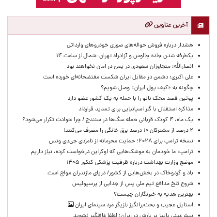
آخرین عناوین
هشدار درباره فروش حواله‌های صوری خودروهای وارداتی
یکطرفه شدن جاده چالوس و آزادراه تهران–شمال از ساعت ۱۴
انصارالله: متجاوزان سعودی در یمن در امان نخواهند بود
علی اکبری: دشمن در مقابل ایران شکست مفتضحانه‌ای خورده است
چگونه به «کیف پول ایران» وصل شویم؟
پوتین قصد محک ناتو را با حمله به یک کشور عضو دارد
مذاکره استقلال با گلر اسپانیایی برای تمدید قرارداد
یک ماه، ۴ کودک قربانی حمله سگ‌ها در سنندج / چرا حوادث تکرار می‌شود؟
۲ درصد از مشترکان ۱۰ درصد برق خانگی را مصرف می‌کنند!
نسخه ترامپ برای ۲۰۲۸؛ حمایت محرمانه از نامزدی جی‌دی ونس
ترامپ: ما خودمان به موشک‌هایی که اوکراین درخواست کرده، نیاز داریم
موضع وزارت بهداشت درباره ظرفیت پزشکی کنکور ۱۴۰۵
باد و گردوخاک در بخش‌هایی از کشور/ دریای مازندران مواج است
شروع تلخ مدافع تیم ملی پس از جدایی از پرسپولیس
بهترین هدیه به خبرنگاران چیست؟
استایل عجیب و بحث‌برانگیز بازیگر مرد سینمای ایران
پیش‌بینی پاییز پر بارش در ایران؛ لطفا غافلگیر نشوید