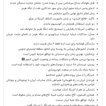
قتل هولناک مداح سرشناس پس از ربوده شدن؛ عاملان جنایت دستگیر شدند
ادعای ونس درباره مجوز ایران برای عبور حداکثری نفت از تنگه هرمز
زمان اعلام نتایج نهایی دکتری مشخص شد
تأکید «فالح الزیدی» بر پایان مأموریت ائتلاف آمریکا در عراق
دو خرید استقلال همچنان در آلومینیوم ماندند
ذوالقدر: آمریکا تا رفتارش را تصحیح نکند تنگه هرمز باز نخواهد شد
عمان: مذاکرات درباره ترتیبات دریانوردی در تنگه هرمز در فضای مثبت جریان
دارد
دارندگان قولنامه برای ثبت ادعا فقط ۲ سال فرصت دارند
هشدار کشورهای اروپایی به روسیه برای الحاق منطقه اوستیای جنوبی
پزشکیان‌: بهترین زمان برای دستیابی به توافق شرایط کنونی است
ویدیو/ بررسی جایگاه و مشکلات رسانه در وضعیت کنونی کشور
رویترز: عربستان ۸۶ درصد از موشک‌های پاتریوت خود را استفاده کرده است
سایه سیاه یک رانت در صنعت خودروسازی
خبرنگار را از میان پرونده‌های کیفری شناختم!
​فرزندان ایران در راه قهرمانی/ همراهی بانک صادرات ایران با نوجوانان و جوانان
اعزامی به رقابت‌های وزنه‌برداری تاشکند
زلنسکی باز هم از آمریکا کمک خواست
هیلاری کلینتون: کاخ سفید ترامپ شبیه کاخ‌های صدام در زمان سقوط است
ترکیه: توافق مکه علیه ایران نیست
مدیرعامل بیمه ملت با صدور پیامی روز خبرنگار را تبریک گفت