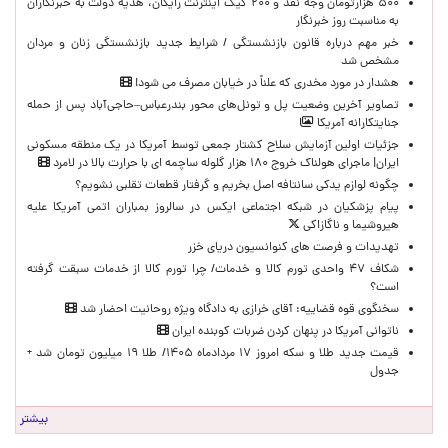
۵۰۰ هزارتومان وجه نقد و ۲۰۰ گیگ اینترنت رایگان، هدیه دولت به خبرنگاران
به مناسبت روز خبرنگار
خبر مهم درباره قانون بازنشستگی / شرایط جدید بازنشستگی زنان و مردان
مشخص شد
هشدار در مورد مخدری که علناً در خیابان مصرف می شود!
تصاویر آخرین وضعیت پل و تونل‌های محور بندرعباس–حاجی‌آباد پس از حمله
جنایتکارانه آمریکا
جزئیات اولین آزمایش سلاح کشتار جمعی توسط آمریکا در یک منطقه مسکونی
ایران| ماجرای هولناک خروج ۱۸۰ هزار گلوله ساچمه ای با حرارت بالا در لامرد
چگونه لوازم یدکی سانتافه اصل بخریم و گرفتار قطعات تقلبی نشویم؟
پیام پزشکیان در شبکه اجتماعی ایکس در سالروز بمباران اتمی آمریکا علیه
هیروشیما و ناگازاکی
تهدیدات و فرصت های کنوانسیون دریای خزر
شکاف ۴۷ واحدی تورم کالا و خدمات/ چرا تورم کالا از خدمات سبقت گرفته
است؟
سخنگوی قوه قضاییه: آقای خرازی به دادگاه ویژه روحانیت احضار شد
ناتوانی آمریکا در پنهان کردن ضربات کوبنده ایران
قیمت جدید طلا و سکه امروز ۱۷ مردادماه ۱۴۰۵/ طلا ۱۹ میلیون تومان شد +
جدول
بیشتر