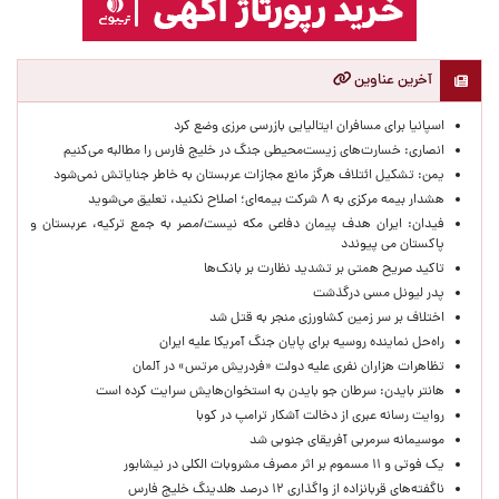
آخرین عناوین
اسپانیا برای مسافران ایتالیایی بازرسی مرزی وضع کرد
انصاری: خسارت‌های زیست‌محیطی جنگ در خلیج فارس را مطالبه‌ می‌کنیم
یمن: تشکیل ائتلاف هرگز مانع مجازات عربستان به خاطر جنایاتش نمی‌شود
هشدار بیمه مرکزی به ۸ شرکت بیمه‌ای؛ اصلاح نکنید، تعلیق می‌شوید
فیدان: ایران هدف پیمان دفاعی مکه نیست/مصر به جمع ترکیه، عربستان و
پاکستان می پیوندد
تاکید صریح همتی بر تشدید نظارت بر بانک‌ها
پدر لیونل مسی درگذشت
اختلاف بر سر زمین کشاورزی منجر به قتل شد
راه‌حل نماینده روسیه برای پایان جنگ آمریکا علیه ایران
تظاهرات هزاران نفری علیه دولت «فردریش مرتس» در آلمان
هانتر بایدن: سرطان جو بایدن به استخوان‌هایش سرایت کرده است
روایت رسانه عبری از دخالت آشکار ترامپ در کوبا
موسیمانه سرمربی آفریقای جنوبی شد
یک فوتی و ۱۱ مسموم بر اثر مصرف مشروبات الکلی در نیشابور
ناگفته‌های قربانزاده از واگذاری ۱۲ درصد هلدینگ خلیج فارس