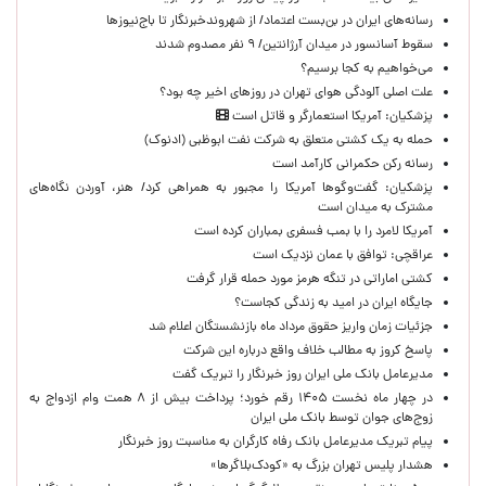
رسانه‌های ایران در بن‌بست اعتماد/ از شهروندخبرنگار تا باج‌نیوزها
سقوط آسانسور در میدان آرژانتین/ ۹ نفر مصدوم شدند
می‌خواهیم به کجا برسیم؟
علت اصلی آلودگی هوای تهران در روزهای اخیر چه بود؟
پزشکیان: آمریکا استعمارگر و قاتل است
حمله به یک کشتی متعلق به شرکت نفت ابوظبی (ادنوک)
رسانه رکن حکمرانی کارآمد است
پزشکیان: گفت‌وگوها آمریکا را مجبور به همراهی کرد/ هنر، آوردن نگاه‌های
مشترک به میدان است
آمریکا لامرد را با بمب فسفری بمباران کرده است
عراقچی: توافق با عمان نزدیک است
کشتی اماراتی در تنگه هرمز مورد حمله قرار گرفت
جایگاه ایران در امید به زندگی کجاست؟
جزئیات زمان واریز حقوق مرداد ماه بازنشستگان اعلام شد
پاسخ کروز به مطالب خلاف واقع درباره این شرکت
مدیرعامل بانک ملی ایران روز خبرنگار را تبریک گفت
در چهار ماه نخست ۱۴۰۵ رقم خورد؛ پرداخت بیش از ۸ همت وام ازدواج به
زوج‌های جوان توسط بانک ملی ایران
پیام تبریک مدیرعامل بانک رفاه کارگران به مناسبت روز خبرنگار
هشدار پلیس تهران بزرگ به «کودک‌بلاگرها»