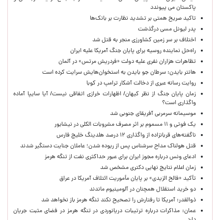
پاکستان می پیوندد
تاکید صریح همتی بر تشدید نظارت بر بانک‌ها
پدر لیونل مسی درگذشت
اختلاف بر سر زمین کشاورزی منجر به قتل شد
راه‌حل نماینده روسیه برای پایان جنگ آمریکا علیه ایران
تظاهرات هزاران نفری علیه دولت «فردریش مرتس» در آلمان
هانتر بایدن: سرطان جو بایدن به استخوان‌هایش سرایت کرده است
روایت رسانه عبری از دخالت آشکار ترامپ در کوبا
زمان پایان جنگ از نظر کیهان/ اظهارات خرازی اتفاقی نیست/ آیا سایپا آماده
واگذاری است؟
موسیمانه سرمربی آفریقای جنوبی شد
یک فوتی و ۱۱ مسموم بر اثر مصرف مشروبات الکلی در نیشابور
ناگفته‌های قربانزاده از واگذاری ۱۲ درصد هلدینگ خلیج فارس
قتل هولناک مداح سرشناس پس از ربوده شدن؛ عاملان جنایت دستگیر شدند
ادعای ونس درباره مجوز ایران برای عبور حداکثری نفت از تنگه هرمز
زمان اعلام نتایج نهایی دکتری مشخص شد
تأکید «فالح الزیدی» بر پایان مأموریت ائتلاف آمریکا در عراق
دو خرید استقلال همچنان در آلومینیوم ماندند
ذوالقدر: آمریکا تا رفتارش را تصحیح نکند تنگه هرمز باز نخواهد شد
عمان: مذاکرات درباره ترتیبات دریانوردی در تنگه هرمز در فضای مثبت جریان