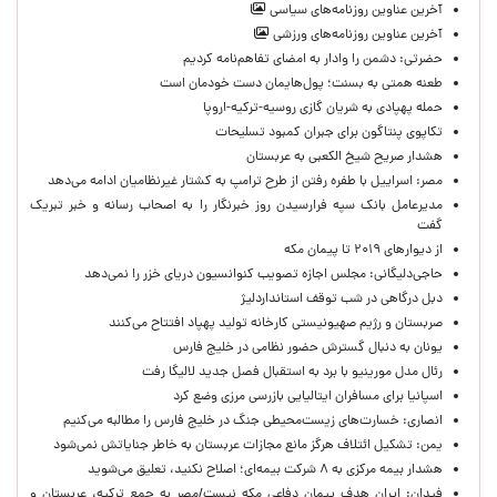
آخرین عناوین روزنامه‌های سیاسی
آخرین عناوین روزنامه‌های ورزشی
حضرتی: دشمن را وادار به امضای تفاهم‌نامه کردیم
طعنه همتی به بسنت؛ پول‌هایمان دست خودمان است
حمله پهپادی به شریان گازی روسیه-ترکیه-اروپا
تکاپوی پنتاگون برای جبران کمبود تسلیحات
هشدار صریح شیخ الکعبی به عربستان
مصر: اسراییل با طفره رفتن از طرح ترامپ به کشتار غیرنظامیان ادامه می‌دهد
مدیرعامل بانک سپه فرارسیدن روز خبرنگار را به اصحاب رسانه و خبر تبریک
گفت
از دیوارهای ۲۰۱۹ تا پیمان مکه
حاجی‌دلیگانی: مجلس اجازه تصویب کنوانسیون دریای خزر را نمی‌دهد
دبل درگاهی در شب توقف استانداردلیژ
صربستان و رژیم صهیونیستی کارخانه تولید پهپاد افتتاح می‌کنند
یونان به دنبال گسترش حضور نظامی در خلیج فارس
رئال مدل مورینیو با برد به استقبال فصل جدید لالیگا رفت
اسپانیا برای مسافران ایتالیایی بازرسی مرزی وضع کرد
انصاری: خسارت‌های زیست‌محیطی جنگ در خلیج فارس را مطالبه‌ می‌کنیم
یمن: تشکیل ائتلاف هرگز مانع مجازات عربستان به خاطر جنایاتش نمی‌شود
هشدار بیمه مرکزی به ۸ شرکت بیمه‌ای؛ اصلاح نکنید، تعلیق می‌شوید
فیدان: ایران هدف پیمان دفاعی مکه نیست/مصر به جمع ترکیه، عربستان و