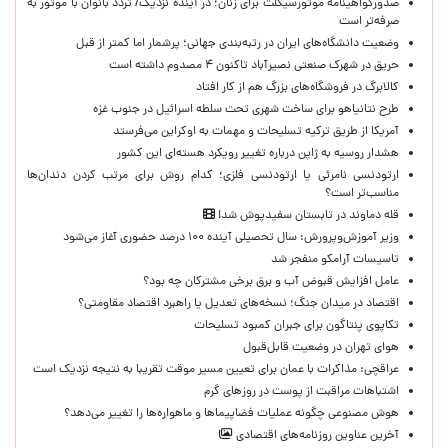
صدورگواهینامه موتورسیکلت برای زنان؛ در آینده نزدیک/ تردد بانوان با موتور به‌
صرفه‌تر است
وضعیت دانشگاه‌های ایران در رتبه‌بندی جهانی؛ پرشمار اما کمتر از قبل
حریق در شهرک صنعتی نصیرآباد تاکنون ۴ مصدوم داشته است
کالابرگ در فروشگاه‌های بزرگ هم از کار افتاد
طرح نتانیاهو برای ساخت شهری تحت سلطه اسرائیل در جنوب غزه
آمریکا از طریق ترکیه تسلیحات و مهمات به اوکراین می‌فرستد
هشدار روسیه به ژاپن درباره تغییر رویکرد هسته‌ای این کشور
ارتودنسی نامرئی یا ارتودنسی فلزی؛ کدام روش برای مرتب کردن دندان‌ها
مناسب‌تر است؟
قله دماوند در تابستان سفیدپوش شد!
وزیر آموزش‌وپرورش: سال تحصیلی آینده ۱۰۰ درصد حضوری آغاز می‌شود
تاسیسات آرامکو منفجر شد
عامل افزایش قبوض آب و برق برخی مشترکان چه بود؟
اقتصاد در میدان جنگ؛ نسخه‌های تعدیل یا راهبرد اقتصاد مقاومتی؟
تکاپوی پنتاگون برای جبران کمبود تسلیحات
هوای تهران در وضعیت قابل‌قبول
عراقچی: مذاکرات با عمان برای تعیین مسیر موقت تقریبا به نتیجه نزدیک است
اشتباهات مراقبت از پوست در روزهای گرم
هوش مصنوعی چگونه عملیات فضاپیماها و ماهواره‌ها را تغییر می‌دهد؟
آخرین عناوین روزنامه‌های اقتصادی