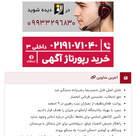
آخرین عناوین
عامل اصلی قتل حمیدرضا رجب‌زاده دستگیر شد
حق انتخاب، نخستین قربانی انحصار
روایت طحان‌نظیف از بمباران بیت رهبری در ۹ اسفند
یمن: با پهپاد پالایشگاه آرامکو در جیزان را هدف قرار دادیم
تأمین کالاهای اساسی برای ماه‌ها؛ نگرانی درباره ذخایر وجود ندارد
راهکار جنبش النجباء عراق، دیپلماسی برای حل مشکل با عربستان
ویتکاف و کوشنر «ممکن است» به مسکو بروند