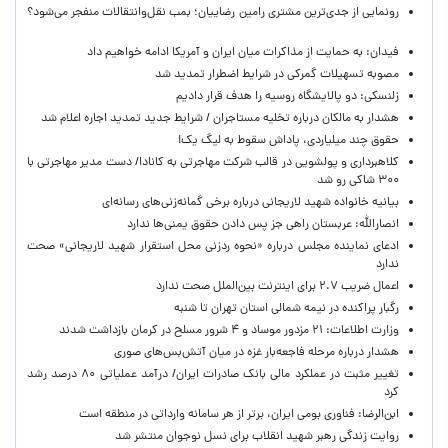
رونمایی از جدی‌ترین مشتری رامین رضاییان؛ بمب نقل‌وانتقالات منفجر می‌شود؟
فیدان: به حمایت از مذاکرات میان ایران و آمریکا ادامه خواهیم داد
مصوبه تسهیلات گمرکی در شرایط اضطرار تمدید شد
زلنسکی: دو پالایشگاه روسیه را هدف قرار دادیم
هشدار به مالکان درباره تخلیه مستاجران / شرایط جدید تمدید اجاره اعلام شد
حقوق چند میلیاردی، پاداش سقوط به لیگ یک!
کلاهبرداری و پولشویی در قالب شرکت مهاجرتی به کانادا/ دست مدیر مهاجرتی با
۳۰۰ شاکی رو شد
بیانیه خانواده شهید لاریجانی درباره برخی گمانه‌زنی‌های رسانه‌ای
انصارالله: عربستان راهی جز پس دادن حقوق یمنی‌ها ندارد
ادعای نماینده مجلس درباره «نحوه ردزنی محل استقرار شهید لاریجانی» صحت
ندارد
اعمال ضریب ۲.۷ برای اینترنت بین‌الملل صحت ندارد
رگبار پراکنده در نیمه شمالی استان تهران تا شنبه
وزارت اطلاعات: ۲۱ مزدور موساد و ۴ شرور مسلح در کرمان بازداشت شدند
هشدار درباره مرحله فاجعه‌بار غزه در میان آتش‌بس‌های صوری
تغییر مثبت در عملکرد مالی بانک صادرات ایران/ درآمد عملیاتی ۸۰ درصد رشد
کرد
ابن‌الرضا: فناوری بومی ایران، برتر از هر سامانه وارداتی در منطقه است
روایت زندگی رهبر شهید انقلاب برای نسل نوجوان منتشر شد