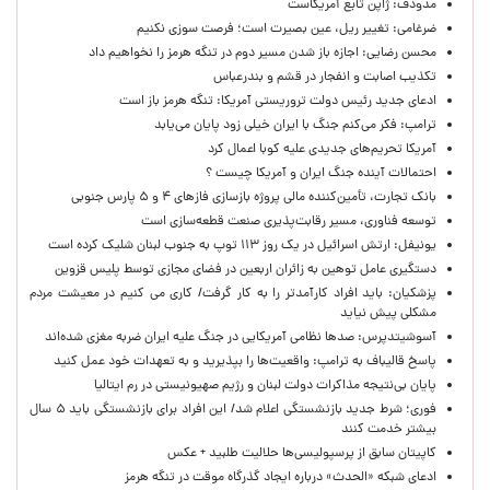
مدودف: ژاپن تابع آمریکاست
ضرغامی: تغییر ریل، عین بصیرت است؛ فرصت سوزی نکنیم
محسن رضایی: اجازه باز شدن مسیر دوم در تنگه هرمز را نخواهیم داد
تکذیب اصابت و انفجار در قشم و بندرعباس
ادعای جدید رئیس دولت تروریستی آمریکا: تنگه هرمز باز است
ترامپ: فکر می‌کنم جنگ با ایران خیلی زود پایان می‌یابد
آمریکا تحریم‌های جدیدی علیه کوبا اعمال کرد
احتمالات آینده جنگ ایران و آمریکا چیست ؟
بانک تجارت، تأمین‌کننده مالی پروژه بازسازی فازهای ۴ و ۵ پارس جنوبی
توسعه فناوری، مسیر رقابت‌پذیری صنعت قطعه‌سازی است
یونیفل: ارتش اسرائیل در یک روز ۱۱۳ توپ به جنوب لبنان شلیک کرده است
دستگیری عامل توهین به زائران اربعین در فضای مجازی توسط پلیس قزوین
پزشکیان: باید افراد کارآمدتر را به کار گرفت/ کاری می کنیم در معیشت مردم
مشکلی پیش نیاید
آسوشیتدپرس: صدها نظامی آمریکایی در جنگ علیه ایران ضربه مغزی شده‌اند
پاسخ قالیباف به ترامپ: واقعیت‌ها را بپذیرید و به تعهدات خود عمل کنید
پایان بی‌نتیجه مذاکرات دولت لبنان و رژیم صهیونیستی در رم ایتالیا
فوری؛ شرط جدید بازنشستگی اعلام شد/ این افراد برای بازنشستگی باید ۵ سال
بیشتر خدمت کنند
کاپیتان سابق از پرسپولیسی‌ها حلالیت طلبید + عکس
ادعای شبکه «الحدث» درباره ایجاد گذرگاه موقت در تنگه هرمز