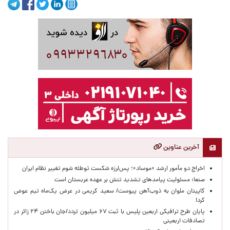
آخرین عناوین
اخراج دو مأمور ارشد «موساد»؛ پس‌لرزه شکست توطئه شوم تغییر نظام ایران
صنعا: مسئولیت پیامدهای تشدید تنش بر عهده عربستان است
کاپیتان ملوان به ذوب‌آهن پیوست/ سعید کریمی در عرض یک‌ماه تیم عوض
کرد!
پایان طرح ترافیکی اربعین پلیس با ثبت ۶۷ میلیون تردد/جان باختن ۲۴ زائر در
تصادفات اربعینی