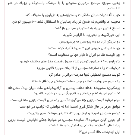
یحیی سریع: مواضع مزدوران سعودی را با موشک بالستیک و پهپاد در هم
شکستیم
حزب‌الله: دولت لبنان مذاکرات و امتیازدهی به تل‌آویو را متوقف کند
عجیب اما واقعی:رقم فسخ قرارداد رضاییان با استقلال فقط ۱۰۰میلیون تومان!
اصلاح قانون مهریه به دستورکار مجلس بازگشت
این خوراکی‌ها را بخورید تا آلزایمر نگیرید
دو بازیکن آزاد در راه پیوستن به پرسپولیس
چرا خداوند بر خوردن این ۳ میوه تأکید کرده است؟!
چرا قیمت طلا در ایران با بازار جهانی متفاوت است؟
پژوپارس ۶۴۰ میلیون تومان شد/ جدول قیمت مدل‌های مختلف خودرو
درخواست یک نماینده مجلس از قالیباف درباره قانون مهریه
کویت دستور تعطیلی تنها مدرسه ایرانی را صادر کرد
یک‌ سوم صهیونیست‌ها در برابر حملات موشکی بی دفاع هستند
پزشکیان: مشروطه نقطه عطف بیداری و آزادی‌خواهی ملت ایران بود/ مشروطه
نخستین تجربه نظام پارلمانی و قانون‌گرایی را در خاورمیانه بود
مردم درباره قیمت بنزین چه می‌گویند؟/ این رقم برای قیمت بنزین منطقی است
توافق هرمز در حال شکل‌گیری است؛ اما نه توافقی که ترامپ می‌خواست
دردسر همزمان آمریکا و اوکراین با ته کشیدن موشک های پاتریوت
آیا بنزین گران می‌شود؟/ نماینده مجلس: در شرایط جنگی افزایش قیمت بنزین
پیامدهای گسترده اجتماعی و امنیتی خواهد داشت
اول اینترنت، حالا آب و برق؟!