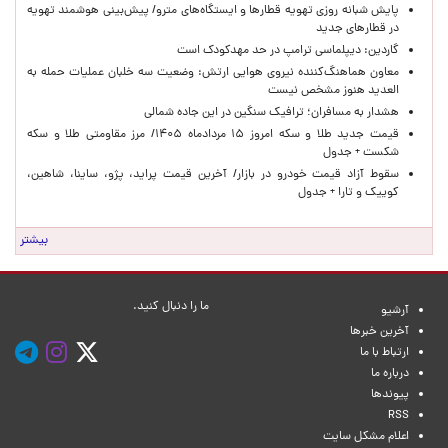
پایش شبانه روزی تهویه قطارها و ایستگاه‌های مترو/ پیش‌بینی هوشمند تهویه
در قطارهای جدید
گاردین: دیپلماسی ترامپ در حد مهدکودک است
معاون هماهنگ‌کننده نیروی هوایی ارتش: وضعیت سه خلبان عملیات حمله به
العدید هنوز مشخص نیست
هشدار به مسافران؛ ترافیک سنگین در این جاده شمالی
قیمت جدید طلا و سکه امروز ۱۵ مردادماه ۱۴۰۵/ مرز مقاومتی طلا و سکه
شکست + جدول
سقوط آزاد قیمت خودرو در بازار/ آخرین قیمت پراید، پژو، ساینا، شاهین،
کوییک و تارا + جدول
بیشتر
ما را دنبال کنید.
آرشیو
آخرین خبرها
ارتباط با ما
درباره ما
پیوندها
RSS
اعلام مشکل سایت