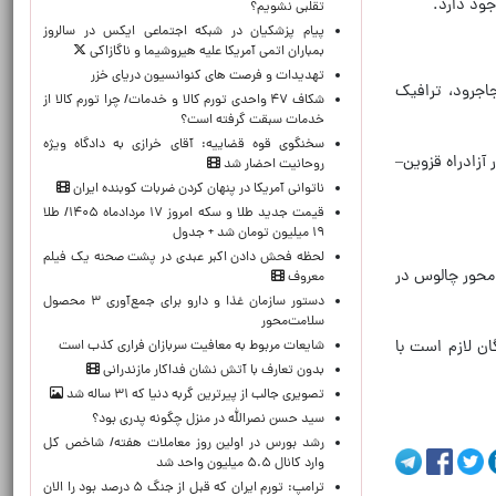
ود دارد.
تقلبی نشویم؟
پیام پزشکیان در شبکه اجتماعی ایکس در سالروز
بمباران اتمی آمریکا علیه هیروشیما و ناگازاکی
تهدیدات و فرصت های کنوانسیون دریای خزر
اجرود، ترافیک
شکاف ۴۷ واحدی تورم کالا و خدمات/ چرا تورم کالا از
خدمات سبقت گرفته است؟
سخنگوی قوه قضاییه: آقای خرازی به دادگاه ویژه
آزادراه قزوین–
روحانیت احضار شد
ناتوانی آمریکا در پنهان کردن ضربات کوبنده ایران
قیمت جدید طلا و سکه امروز ۱۷ مردادماه ۱۴۰۵/ طلا
۱۹ میلیون تومان شد + جدول
لحظه‌ فحش دادن اکبر عبدی در پشت صحنه یک فیلم
 محور چالوس در
معروف
دستور سازمان غذا و دارو برای جمع‌آوری ۳ محصول
سلامت‌محور
ان لازم است با
شایعات مربوط به معافیت سربازان فراری کذب است
بدون تعارف با آتش نشان فداکار مازندرانی
تصویری جالب از پیرترین گربه دنیا که ۳۱ ساله شد
سید حسن نصرالله در منزل چگونه پدری بود؟
رشد بورس در اولین روز معاملات هفته/ شاخص کل
وارد کانال ۵.۵ میلیون واحد شد
ترامپ: تورم ایران که قبل از جنگ ۵ درصد بود را الان