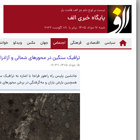
نیست بر لوح دلم جز الف قامت یار
پایگاه خبری الف
شنبه ۱۷ مرداد ۱۴۰۵ برابر با ۰۸ آگوست ۲۰۲۶
(current)
سیاسی
اقتصادی
فرهنگی
اجتماعی
جهان
عکس
ویدئو
خواندن
ترافیک سنگین در محورهای شمالی و آزادرا
۱۵ خرداد ۱۴۰۵، ۱۸:۳۰
جانشین پلیس راه راهور فراجا با اشاره به ترافیک 
همچنین بارش باران و مه‌گرفتگی در برخی محورهای شم