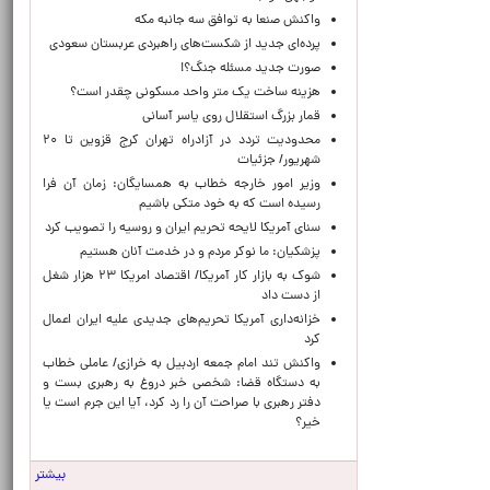
واکنش صنعا به توافق سه جانبه مکه
پرده‌ای جدید از شکست‌های راهبردی عربستان سعودی
صورت جدید مسئله جنگ؟!
هزینه ساخت یک متر واحد مسکونی چقدر است؟
قمار بزرگ استقلال روی یاسر آسانی
محدودیت تردد در آزادراه تهران کرج قزوین تا ۲۰
شهریور/ جزئیات
وزیر امور خارجه خطاب به همسایگان: زمان آن فرا
رسیده است که به خود متکی باشیم
سنای آمریکا لایحه تحریم ایران و روسیه را تصویب کرد
پزشکیان: ما نوکر مردم و در خدمت آنان هستیم
شوک به بازار کار آمریکا/ اقتصاد امریکا ۲۳ هزار شغل
از دست داد
خزانه‌داری آمریکا تحریم‌های جدیدی علیه ایران اعمال
کرد
واکنش تند امام جمعه اردبیل به خرازی/ عاملی خطاب
به دستگاه قضا: شخصی خبر دروغ به رهبری بست و
دفتر رهبری با صراحت آن را رد کرد، آیا این جرم است یا
خیر؟
بیشتر