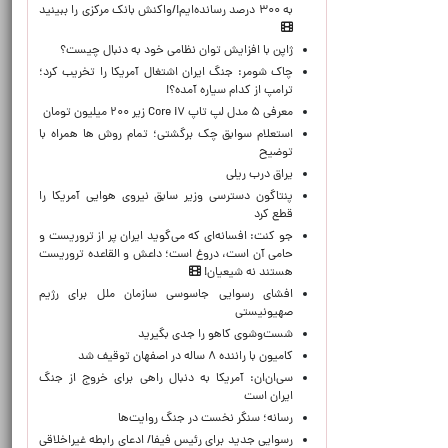
به ۳۰۰ درصد رسانده‌ایم!/واکنش بانک مرکزی را ببینید
ژاپن با افزایش توان نظامی خود به دنبال چیست؟
چاک شومر: جنگ ایران اشتغال آمریکا را تخریب کرد؛
ترامپ از کدام سیاره آمده؟!
معرفی ۵ مدل لپ تاپ Core i۷ زیر ۲۰۰ میلیون تومان
استعلام سوابق چک برگشتی؛ تمام روش ها همراه با
توضیح
یراق درب ریلی
پنتاگون دسترسی وزیر سابق نیروی هوایی آمریکا را
قطع کرد
جو کنت: افسانه‌ای که می‌گوید ایران پر از تروریست و
حامی آن است، دروغ است؛ داعش و القاعده تروریست
هستند نه شیعیان!
افشای رسوایی جاسوسی سازمان ملل برای رژیم
صهیونیستی
شست‌وشوی کاهو را جدی بگیرید
کامیون با راننده ۸ ساله در اصفهان توقیف شد
سی‌ان‌ان: آمریکا به دنبال راهی برای خروج از جنگ
ایران است
رسانه؛ سنگر نخست در جنگ روایت‌ها
رسوایی جدید برای رئیس فیفا/ ادعای رابطه غیراخلاقی