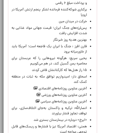
و پرداخت مبلغ ۶ رقمی
برکناری شوکه‌کننده فرمانده لشکر پنجم ارتش آمریکا در
اروپا
حركت در ميدان مين
پس‌لرزه‌های جنگ ایران؛ قیمت جهانی مواد غذایی به
شدت افزایش یافت
بهترین هدیه روز خبرنگار
فارن افرز : جنگ با ایران یک فاجعه است؛ آمریکا باید
از خاورمیانه برود
یحیی سریع: هرگونه نیروهایی را که عربستان برای
محاصره یمن گسیل کند، در هم می‌کوبیم
۱۵ راز هتل‌ها که کارکنانشان فاش کردند
اسحاق دار: امیدواریم توافق مکه به ثبات در منطقه
کمک کند
آخرین عناوین روزنامه‌های اقتصادی
آخرین عناوین روزنامه‌های ورزشی
آخرین عناوین روزنامه‌های سیاسی
انصارالله: ترکیه و پاکستان به‌جای ائتلاف‌سازی، برای
توقف تجاوز فشار بیاورند
«ایرج» دوباره در بیمارستان بستری شد
همتی: اقتصاد آمریکا نیز با فشارها و ریسک‌های قابل
توجهی مواجه است