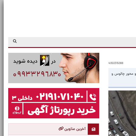
4050315088
 و محور چالوس و
آخرین عناوین