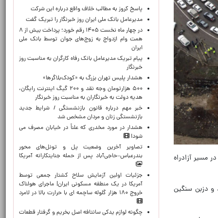
پاسخ کروز به مطالب خلاف واقع درباره این شرکت
مدیرعامل بانک ملی ایران روز خبرنگار را تبریک گفت
در چهار ماه نخست ۱۴۰۵ رقم خورد؛ پرداخت بیش از ۸
همت وام ازدواج به زوج‌های جوان توسط بانک ملی
ایران
پیام تبریک مدیرعامل بانک رفاه کارگران به مناسبت روز
خبرنگار
هشدار پلیس تهران بزرگ به «کودک‌بلاگرها»
۵۰۰ هزارتومان وجه نقد و ۲۰۰ گیگ اینترنت رایگان،
هدیه دولت به خبرنگاران به مناسبت روز خبرنگار
خبر مهم درباره قانون بازنشستگی / شرایط جدید
بازنشستگی زنان و مردان مشخص شد
هشدار در مورد مخدری که علناً در خیابان مصرف می
شود!
تصاویر آخرین وضعیت پل و تونل‌های محور
بندرعباس–حاجی‌آباد پس از حمله جنایتکارانه آمریکا
 مسیر آزادراه
جزئیات اولین آزمایش سلاح کشتار جمعی توسط
آمریکا در یک منطقه مسکونی ایران| ماجرای هولناک
 و دزبن سنگین
خروج ۱۸۰ هزار گلوله ساچمه ای با حرارت بالا در لامرد
چگونه لوازم یدکی سانتافه اصل بخریم و گرفتار قطعات