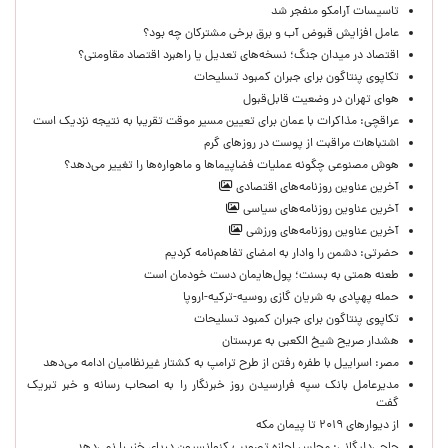
تاسیسات آرامکو منفجر شد
عامل افزایش قبوض آب و برق برخی مشترکان چه بود؟
اقتصاد در میدان جنگ؛ نسخه‌های تعدیل یا راهبرد اقتصاد مقاومتی؟
تکاپوی پنتاگون برای جبران کمبود تسلیحات
هوای تهران در وضعیت قابل‌قبول
عراقچی: مذاکرات با عمان برای تعیین مسیر موقت تقریبا به نتیجه نزدیک است
اشتباهات مراقبت از پوست در روزهای گرم
هوش مصنوعی چگونه عملیات فضاپیماها و ماهواره‌ها را تغییر می‌دهد؟
آخرین عناوین روزنامه‌های اقتصادی
آخرین عناوین روزنامه‌های سیاسی
آخرین عناوین روزنامه‌های ورزشی
حضرتی: دشمن را وادار به امضای تفاهم‌نامه کردیم
طعنه همتی به بسنت؛ پول‌هایمان دست خودمان است
حمله پهپادی به شریان گازی روسیه-ترکیه-اروپا
تکاپوی پنتاگون برای جبران کمبود تسلیحات
هشدار صریح شیخ الکعبی به عربستان
مصر: اسراییل با طفره رفتن از طرح ترامپ به کشتار غیرنظامیان ادامه می‌دهد
مدیرعامل بانک سپه فرارسیدن روز خبرنگار را به اصحاب رسانه و خبر تبریک
گفت
از دیوارهای ۲۰۱۹ تا پیمان مکه