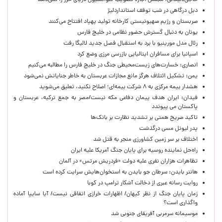
حاجی‌دلیگانی: مجلس اجازه تصویب کنوانسیون دریای خزر را نمی‌دهد
دبل درگاهی در شب توقف استانداردلیژ
صربستان و رژیم صهیونیستی کارخانه تولید پهپاد افتتاح می‌کنند
یونان به دنبال گسترش حضور نظامی در خلیج فارس
رئال مدل مورینیو با برد به استقبال فصل جدید لالیگا رفت
اسپانیا برای مسافران ایتالیایی بازرسی مرزی وضع کرد
انصاری: خسارت‌های زیست‌محیطی جنگ در خلیج فارس را مطالبه‌ می‌کنیم
یمن: تشکیل ائتلاف هرگز مانع مجازات عربستان به خاطر جنایاتش نمی‌شود
هشدار بیمه مرکزی به ۸ شرکت بیمه‌ای؛ اصلاح نکنید، تعلیق می‌شوید
فیدان: ایران هدف پیمان دفاعی مکه نیست/مصر به جمع ترکیه، عربستان و
پاکستان می پیوندد
تاکید صریح همتی بر تشدید نظارت بر بانک‌ها
پدر لیونل مسی درگذشت
اختلاف بر سر زمین کشاورزی منجر به قتل شد
راه‌حل نماینده روسیه برای پایان جنگ آمریکا علیه ایران
تظاهرات هزاران نفری علیه دولت «فردریش مرتس» در آلمان
هانتر بایدن: سرطان جو بایدن به استخوان‌هایش سرایت کرده است
روایت رسانه عبری از دخالت آشکار ترامپ در کوبا
زمان پایان جنگ از نظر کیهان/ اظهارات خرازی اتفاقی نیست/ آیا سایپا آماده
واگذاری است؟
موسیمانه سرمربی آفریقای جنوبی شد