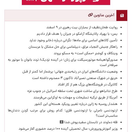
آخرین عناوین
روایت طحان‌نظیف از بمباران بیت رهبری در ۹ اسفند
یمن: با پهپاد پالایشگاه آرامکو در جیزان را هدف قرار دادیم
تأمین کالاهای اساسی برای ماه‌ها؛ نگرانی درباره ذخایر وجود ندارد
راهکار جنبش النجباء عراق، دیپلماسی برای حل مشکل با عربستان
ویتکاف و کوشنر «ممکن است» به مسکو بروند
صدورگواهینامه موتورسیکلت برای زنان؛ در آینده نزدیک/ تردد بانوان با موتور به‌
صرفه‌تر است
وضعیت دانشگاه‌های ایران در رتبه‌بندی جهانی؛ پرشمار اما کمتر از قبل
حریق در شهرک صنعتی نصیرآباد تاکنون ۴ مصدوم داشته است
کالابرگ در فروشگاه‌های بزرگ هم از کار افتاد
طرح نتانیاهو برای ساخت شهری تحت سلطه اسرائیل در جنوب غزه
آمریکا از طریق ترکیه تسلیحات و مهمات به اوکراین می‌فرستد
هشدار روسیه به ژاپن درباره تغییر رویکرد هسته‌ای این کشور
ارتودنسی نامرئی یا ارتودنسی فلزی؛ کدام روش برای مرتب کردن دندان‌ها
مناسب‌تر است؟
قله دماوند در تابستان سفیدپوش شد!
وزیر آموزش‌وپرورش: سال تحصیلی آینده ۱۰۰ درصد حضوری آغاز می‌شود