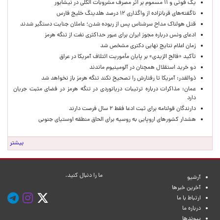
یک فوتی و ۱۱ مسموم بر اثر مصرف مشروبات الکلی در نیشابور
ناگفته‌های قربانزاده از واگذاری ۱۲ درصد هلدینگ خلیج فارس
قتل هولناک مداح سرشناس پس از ربوده شدن؛ عاملان جنایت دستگیر شدند
ادعای ونس درباره مجوز ایران برای عبور حداکثری نفت از تنگه هرمز
زمان اعلام نتایج نهایی دکتری مشخص شد
تأکید «فالح الزیدی» بر پایان مأموریت ائتلاف آمریکا در عراق
دو خرید استقلال همچنان در آلومینیوم ماندند
ذوالقدر: آمریکا تا رفتارش را تصحیح نکند تنگه هرمز باز نخواهد شد
عمان: مذاکرات درباره ترتیبات دریانوردی در تنگه هرمز در فضای مثبت جریان
دارد
دارندگان قولنامه برای ثبت ادعا فقط ۲ سال فرصت دارند
هشدار کشورهای اروپایی به روسیه برای الحاق منطقه اوستیای جنوبی
بیشتر
ما را دنبال کنید.
آرشیو
آخرین خبرها
ارتباط با ما
درباره ما
پیوندها