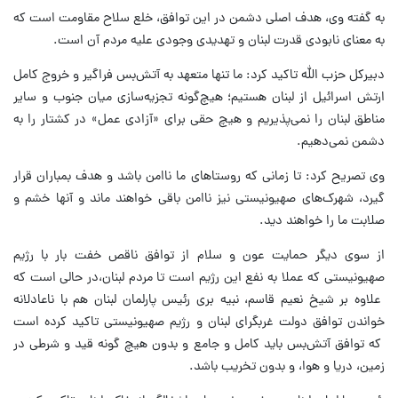
به گفته وی، هدف اصلی دشمن در این توافق، خلع سلاح مقاومت است که
به معنای نابودی قدرت لبنان و تهدیدی وجودی علیه مردم آن است.
دبیرکل حزب الله تاکید کرد: ما تنها متعهد به آتش‌بس فراگیر و خروج کامل
ارتش اسرائیل از لبنان هستیم؛ هیچ‌گونه تجزیه‌سازی میان جنوب و سایر
مناطق لبنان را نمی‌پذیریم و هیچ حقی برای «آزادی عمل» در کشتار را به
دشمن نمی‌دهیم.
وی تصریح کرد: تا زمانی که روستاهای ما ناامن باشد و هدف بمباران قرار
گیرد، شهرک‌های صهیونیستی نیز ناامن باقی خواهند ماند و آنها خشم و
صلابت ما را خواهند دید.
از سوی دیگر حمایت عون و سلام از توافق ناقص خفت بار با رژیم
صهیونیستی که عملا به نفع این رژیم است تا مردم لبنان،‌در حالی است که
علاوه بر شیخ نعیم قاسم، نبیه بری رئیس پارلمان لبنان هم با ناعادلانه
خواندن توافق دولت غربگرای لبنان و رژیم صهیونیستی تاکید کرده است
که توافق آتش‌بس باید کامل و جامع و بدون هیچ گونه قید و شرطی در
زمین، دریا و هوا، و بدون تخریب باشد.