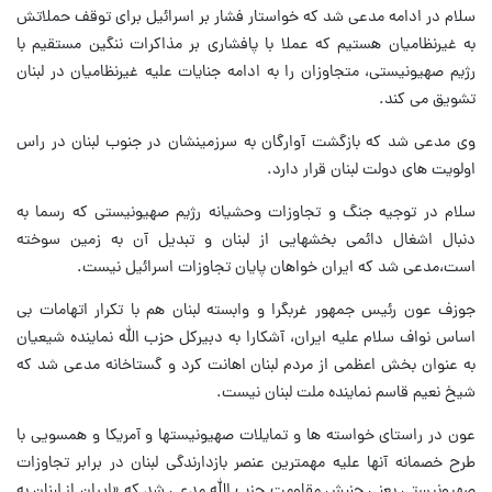
سلام در ادامه مدعی شد که خواستار فشار بر اسرائیل برای توقف حملاتش
به غیرنظامیان هستیم که عملا با پافشاری بر مذاکرات ننگین مستقیم با
رژیم صهیونیستی، متجاوزان را به ادامه جنایات علیه غیرنظامیان در لبنان
تشویق می کند.
وی مدعی شد که بازگشت آوارگان به سرزمینشان در جنوب لبنان در راس
اولویت های دولت لبنان قرار دارد.
سلام در توجیه جنگ و تجاوزات وحشیانه رژیم صهیونیستی که رسما به
دنبال اشغال دائمی بخشهایی از لبنان و تبدیل آن به زمین سوخته
است،‌مدعی شد که ایران خواهان پایان تجاوزات اسرائیل نیست.
جوزف عون رئیس جمهور غربگرا و وابسته لبنان هم با تکرار اتهامات بی
اساس نواف سلام علیه ایران، آشکارا به دبیرکل حزب الله نماینده شیعیان
به عنوان بخش اعظمی از مردم لبنان اهانت کرد و گستاخانه مدعی شد که
شیخ نعیم قاسم نماینده ملت لبنان نیست.
عون در راستای خواسته ها و تمایلات صهیونیستها و آمریکا و همسویی با
طرح خصمانه آنها علیه مهمترین عنصر بازدارندگی لبنان در برابر تجاوزات
صهیونیستی یعنی جنبش مقاومت حزب الله مدعی شد که «ایران از لبنان به