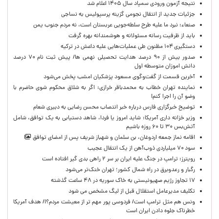
نتیجه آزمون ورودی سمپاد سال ۱۴۰۵ اعلام شد
جزئیات جدید از انتقال نجومی گزینه پرسپولیس به نساجی
صنعاء: نبرد ما علیه طرح سلطه‌جویی عربستان است، نه مردم جنوب یمن
باید از ظرفیت رسانه مسئولانه و هوشمندانه بهره گرفت
دستگیری ۱۰۴ مظنون طی عملیات‌هایی علیه داعش در ترکیه
صدور بیش از ۹۰ درصد هدایت تحصیلی نهمی ها/ پیش ثبت نام ۷۰ درصد
دانش اموزان متوسطه اول
آخرین قسمت از گفت‌وگوی مسعود پزشکیان امشب پخش می‌شود
نماینده تهران خطاب به محمدباقر خرازی: اگر به شلاق محکوم شوی حاضرم با
وضو آن را اجرا کنم!
توضیح خبرگزاری فارس درباره خبر انتصاب محسن رضایی به دبیری شعام
وزیر خزانه داری آمریکا: شاید امروز یا فردا، شاهد دستیابی به یک توافق، شامل
آتش‌بس ۳۰ تا ۶۰ روزه باشیم
اقامه نماز جمعه اردوغان، بن ‌سلمان و شهباز شریف پس از امضای توافق
سود ۷۰ میلیاردی ذوب‌آهن از یک انتقال عجیب
رویترز: ترامپ در جنگ علیه ایران بر سر ۲ راهی بدی گیر افتاده است
رگبار و رعدوبرق در راه شمال کشور؛ تهران خنک‌تر می‌شود
۱۷ تجاوز رژیم صهیونیستی به خاک سوریه در ۴۸ ساعت گذشته
تکلیف مدیرعامل استقلال قبل از لیگ مشخص می شود
ونس هم مثل ترامپ است/ فردوسی پور مهم تر از معیشت مردم؟!/ هدف آمریکا
خطرناک جلوه دادن ایران است