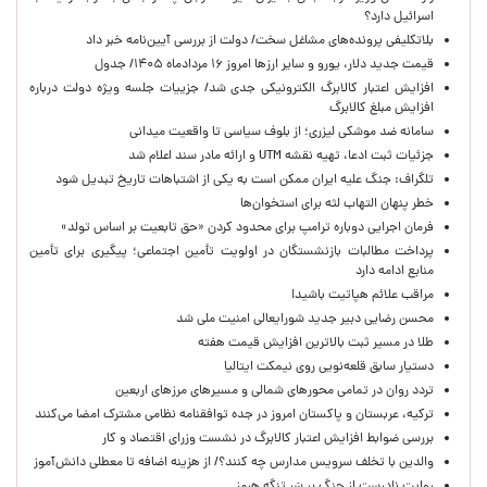
اسرائیل دارد؟
بلاتکلیفی پرونده‌های مشاغل سخت/ دولت از بررسی آیین‌نامه خبر داد
قیمت جدید دلار، یورو و سایر ارزها امروز ۱۶ مردادماه ۱۴۰۵/ جدول
افزایش اعتبار کالابرگ الکترونیکی جدی شد/ جزییات جلسه ویژه دولت درباره
افزایش مبلغ کالابرگ
سامانه ضد موشکی لیزری؛ از بلوف سیاسی تا واقعیت میدانی
جزئیات ثبت ادعا، تهیه نقشه UTM و ارائه مادر سند اعلام شد
تلگراف: جنگ علیه ایران ممکن است به یکی از اشتباهات تاریخ تبدیل شود
خطر پنهان التهاب لثه برای استخوان‌ها
فرمان اجرایی دوباره ترامپ برای محدود کردن «حق تابعیت بر اساس تولد»
پرداخت مطالبات بازنشستگان در اولویت تأمین اجتماعی؛ پیگیری برای تأمین
منابع ادامه دارد
مراقب علائم هپاتیت باشید!
محسن رضایی دبیر جدید شورایعالی امنیت ملی شد
طلا در مسیر ثبت بالاترین افزایش قیمت هفته
دستیار سابق قلعه‌نویی روی نیمکت ایتالیا
تردد روان در تمامی محورهای شمالی و مسیرهای مرزهای اربعین
ترکیه، عربستان و پاکستان امروز در جده توافقنامه نظامی مشترک امضا می‌کنند
بررسی ضوابط افزایش اعتبار کالابرگ در نشست وزرای اقتصاد و کار
والدین با تخلف سرویس مدارس چه کنند؟/ از هزینه اضافه تا معطلی دانش‌آموز