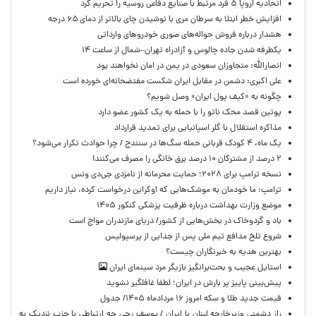
اتحادیه اروپا ۵ فرد مرتبط با صنایع دفاعی روسیه را تحریم کرد
افزایش خطر ابتلا به سرطان مری با نوشیدن چای بالاتر از دمای ۶۵ درجه
هشدار درباره فروش حواله‌های صوری خودروهای وارداتی
یکطرفه شدن جاده چالوس و آزادراه تهران–شمال از ساعت ۱۴
انصارالله: متجاوزان سعودی در یمن در امان نخواهند بود
علی اکبری: دشمن در مقابل ایران شکست مفتضحانه‌ای خورده است
چگونه به «کیف پول ایران» وصل شویم؟
پوتین قصد محک ناتو را با حمله به یک کشور عضو دارد
مذاکره استقلال با گلر اسپانیایی برای تمدید قرارداد
یک ماه، ۴ کودک قربانی حمله سگ‌ها در سنندج / چرا حوادث تکرار می‌شود؟
۲ درصد از مشترکان ۱۰ درصد برق خانگی را مصرف می‌کنند!
نسخه ترامپ برای ۲۰۲۸؛ حمایت محرمانه از نامزدی جی‌دی ونس
ترامپ: ما خودمان به موشک‌هایی که اوکراین درخواست کرده، نیاز داریم
موضع وزارت بهداشت درباره ظرفیت پزشکی کنکور ۱۴۰۵
باد و گردوخاک در بخش‌هایی از کشور/ دریای مازندران مواج است
شروع تلخ مدافع تیم ملی پس از جدایی از پرسپولیس
بهترین هدیه به خبرنگاران چیست؟
استایل عجیب و بحث‌برانگیز بازیگر مرد سینمای ایران
پیش‌بینی پاییز پر بارش در ایران؛ لطفا غافلگیر نشوید
قیمت جدید طلا و سکه امروز ۱۶ مردادماه ۱۴۰۵/ جدول
راز دشمنی وزیرخارجه لبنان با ایران / یوسف رجی چه ارتباطی با حزب نزدیک به