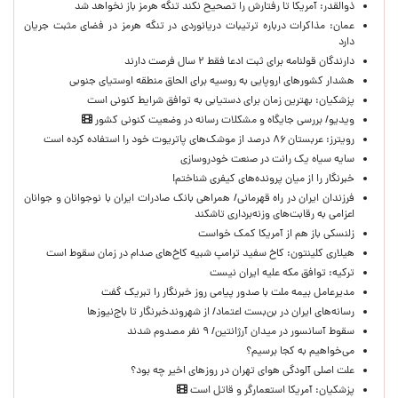
ذوالقدر: آمریکا تا رفتارش را تصحیح نکند تنگه هرمز باز نخواهد شد
عمان: مذاکرات درباره ترتیبات دریانوردی در تنگه هرمز در فضای مثبت جریان
دارد
دارندگان قولنامه برای ثبت ادعا فقط ۲ سال فرصت دارند
هشدار کشورهای اروپایی به روسیه برای الحاق منطقه اوستیای جنوبی
پزشکیان‌: بهترین زمان برای دستیابی به توافق شرایط کنونی است
ویدیو/ بررسی جایگاه و مشکلات رسانه در وضعیت کنونی کشور
رویترز: عربستان ۸۶ درصد از موشک‌های پاتریوت خود را استفاده کرده است
سایه سیاه یک رانت در صنعت خودروسازی
خبرنگار را از میان پرونده‌های کیفری شناختم!
​فرزندان ایران در راه قهرمانی/ همراهی بانک صادرات ایران با نوجوانان و جوانان
اعزامی به رقابت‌های وزنه‌برداری تاشکند
زلنسکی باز هم از آمریکا کمک خواست
هیلاری کلینتون: کاخ سفید ترامپ شبیه کاخ‌های صدام در زمان سقوط است
ترکیه: توافق مکه علیه ایران نیست
مدیرعامل بیمه ملت با صدور پیامی روز خبرنگار را تبریک گفت
رسانه‌های ایران در بن‌بست اعتماد/ از شهروندخبرنگار تا باج‌نیوزها
سقوط آسانسور در میدان آرژانتین/ ۹ نفر مصدوم شدند
می‌خواهیم به کجا برسیم؟
علت اصلی آلودگی هوای تهران در روزهای اخیر چه بود؟
پزشکیان: آمریکا استعمارگر و قاتل است