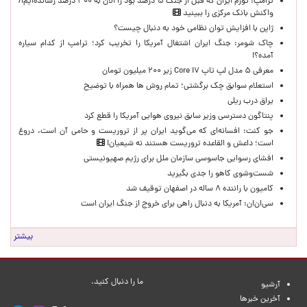
ترامپ: تورم ایران که قبل از جنگ ۵ درصد بود را الان به ۳۰۰ درصد رسانده‌ایم!/
واکنش بانک مرکزی را ببینید
ژاپن با افزایش توان نظامی خود به دنبال چیست؟
چاک شومر: جنگ ایران اشتغال آمریکا را تخریب کرد؛ ترامپ از کدام سیاره
آمده؟!
معرفی ۵ مدل لپ تاپ Core i۷ زیر ۲۰۰ میلیون تومان
استعلام سوابق چک برگشتی؛ تمام روش ها همراه با توضیح
یراق درب ریلی
پنتاگون دسترسی وزیر سابق نیروی هوایی آمریکا را قطع کرد
جو کنت: افسانه‌ای که می‌گوید ایران پر از تروریست و حامی آن است، دروغ
است؛ داعش و القاعده تروریست هستند نه شیعیان!
افشای رسوایی جاسوسی سازمان ملل برای رژیم صهیونیستی
شست‌وشوی کاهو را جدی بگیرید
کامیون با راننده ۸ ساله در اصفهان توقیف شد
سی‌ان‌ان: آمریکا به دنبال راهی برای خروج از جنگ ایران است
بیشتر
ما را دنبال کنید.
آرشیو
آخرین خبرها