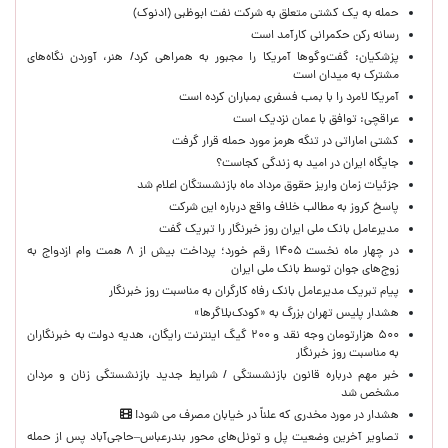
حمله به یک کشتی متعلق به شرکت نفت ابوظبی (ادنوک)
رسانه رکن حکمرانی کارآمد است
پزشکیان: گفت‌وگوها آمریکا را مجبور به همراهی کرد/ هنر، آوردن نگاه‌های
مشترک به میدان است
آمریکا لامرد را با بمب فسفری بمباران کرده است
عراقچی: توافق با عمان نزدیک است
کشتی اماراتی در تنگه هرمز مورد حمله قرار گرفت
جایگاه ایران در امید به زندگی کجاست؟
جزئیات زمان واریز حقوق مرداد ماه بازنشستگان اعلام شد
پاسخ کروز به مطالب خلاف واقع درباره این شرکت
مدیرعامل بانک ملی ایران روز خبرنگار را تبریک گفت
در چهار ماه نخست ۱۴۰۵ رقم خورد؛ پرداخت بیش از ۸ همت وام ازدواج به
زوج‌های جوان توسط بانک ملی ایران
پیام تبریک مدیرعامل بانک رفاه کارگران به مناسبت روز خبرنگار
هشدار پلیس تهران بزرگ به «کودک‌بلاگرها»
۵۰۰ هزارتومان وجه نقد و ۲۰۰ گیگ اینترنت رایگان، هدیه دولت به خبرنگاران
به مناسبت روز خبرنگار
خبر مهم درباره قانون بازنشستگی / شرایط جدید بازنشستگی زنان و مردان
مشخص شد
هشدار در مورد مخدری که علناً در خیابان مصرف می شود!
تصاویر آخرین وضعیت پل و تونل‌های محور بندرعباس–حاجی‌آباد پس از حمله