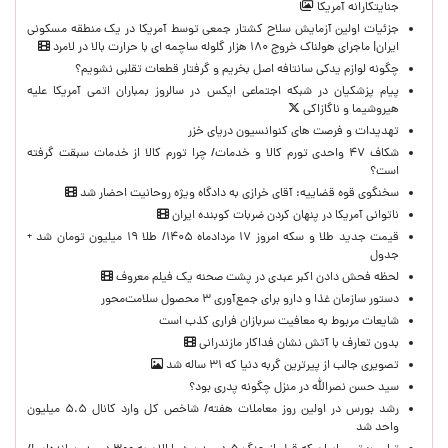
جنایتکارانه آمریکا
جزئیات اولین آزمایش سلاح کشتار جمعی توسط آمریکا در یک منطقه مسکونی
ایران| ماجرای هولناک خروج ۱۸۰ هزار گلوله ساچمه ای با حرارت بالا در لامرد
چگونه لوازم یدکی سانتافه اصل بخریم و گرفتار قطعات تقلبی نشویم؟
پیام پزشکیان در شبکه اجتماعی ایکس در سالروز بمباران اتمی آمریکا علیه
هیروشیما و ناگازاکی
تهدیدات و فرصت های کنوانسیون دریای خزر
شکاف ۴۷ واحدی تورم کالا و خدمات/ چرا تورم کالا از خدمات سبقت گرفته
است؟
سخنگوی قوه قضاییه: آقای خرازی به دادگاه ویژه روحانیت احضار شد
ناتوانی آمریکا در پنهان کردن ضربات کوبنده ایران
قیمت جدید طلا و سکه امروز ۱۷ مردادماه ۱۴۰۵/ طلا ۱۹ میلیون تومان شد +
جدول
لحظه‌ فحش دادن اکبر عبدی در پشت صحنه یک فیلم معروف
دستور سازمان غذا و دارو برای جمع‌آوری ۳ محصول سلامت‌محور
شایعات مربوط به معافیت سربازان فراری کذب است
بدون تعارف با آتش نشان فداکار مازندرانی
تصویری جالب از پیرترین گربه دنیا که ۳۱ ساله شد
سید حسن نصرالله در منزل چگونه پدری بود؟
رشد بورس در اولین روز معاملات هفته/ شاخص کل وارد کانال ۵.۵ میلیون
واحد شد