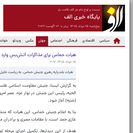
نیست بر لوح دلم جز الف قامت یار
پایگاه خبری الف
پنج‌شنبه ۱۵ مرداد ۱۴۰۵ برابر با ۰۶ آگوست ۲۰۲۶
(current)
سیاسی
اقتصادی
فرهنگی
اجتماعی
جهان
عکس
ویدئو
خواندن
هیات حماس برای مذاکرات آتش‌بس وارد ق
۱۵ خرداد ۱۴۰۵، ۲۱:۱۲
هیات بلندپایه رهبری جنبش حماس، به ریاست خلیل ال
به گزارش ایسنا، جنبش مقاومت اسلامی فلسط
الحیه، رئیس این جنبش در نوار غزه، عصر امرو
(شنبه) آغاز شود.
بنا به اعلام جنبش حماس،‌ این هیات که متش
غازی حمد است، با مقامات مصری و برادران می
هدف از این دیدارها، تکمیل اجرای مرحله ا