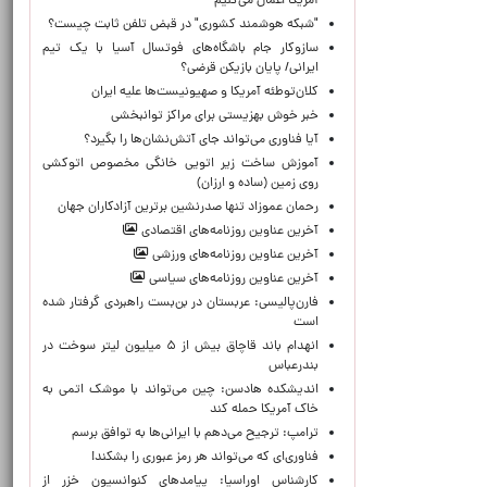
آمریکا اعمال می‌کنیم
"شبکه هوشمند کشوری" در قبض تلفن ثابت چیست؟
سازوکار جام باشگاه‌های فوتسال آسیا با یک تیم
ایرانی/ پایان بازیکن قرضی؟
کلان‌توطئه آمریکا و صهیونیست‌ها علیه ایران
خبر خوش بهزیستی برای مراکز توانبخشی
آیا فناوری می‌تواند جای آتش‌نشان‌ها را بگیرد؟
آموزش ساخت زیر اتویی خانگی مخصوص اتوکشی
روی زمین (ساده و ارزان)
رحمان عموزاد تنها صدرنشین برترین آزادکاران جهان
آخرین عناوین روزنامه‌های اقتصادی
آخرین عناوین روزنامه‌های ورزشی
آخرین عناوین روزنامه‌های سیاسی
فارن‌پالیسی: عربستان در بن‌بست راهبردی گرفتار شده
است
انهدام باند قاچاق بیش از ۵ میلیون لیتر سوخت در
بندرعباس
اندیشکده هادسن: چین می‌تواند با موشک اتمی به
خاک آمریکا حمله کند
ترامپ: ترجیح می‌دهم با ایرانی‌‌ها به توافق برسم
فناوری‌ای که می‌تواند هر رمز عبوری را بشکند!
کارشناس اوراسیا: پیامدهای کنوانسیون خزر از