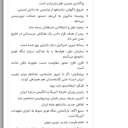
واگذاری بحرین هم زیان‌بارتر است
خروج ناگهانی نتانیاهو از مراسمی به دلایل امنیتی
روسیه: ماکرون به کی‌یف دستور حملات تروریستی
می‌دهد
پنجره‌ نقل و انتقالاتی استقلال بسته ماند
یمن از هدف قرار دادن یک نفتکش عربستانی در خلیج
عدن خبر داد
رسانه عبری: اسرائیل دچار ناترازی برق شده است
سازمان ملل: طرف‌ها را به مذاکره درباره تنگه هرمز
تشویق می‌کنیم
فارن افرز: محور مقاومت دست نخورده باقی مانده
است
پزشکیان: اگر تا امروز مانده‌ایم، به‌خاطر مردم نجیب
ایران است/ حتی گلایه‌مندان هم همراهی کردند
فیگو: اینفانتینو باید برود
رایزنی وزرای خارجه آمریکا و انگلیس درباره ایران
آخرین حریف پیش فصل پرسپولیس مشخص شد
لفاظی جدید نتانیاهو علیه ایران
منبع آگاه: بازگشایی تنگه هرمز منوط به اجرای تعهدات
آمریکا است
اعلام قیمت جدید بنزین سوپر