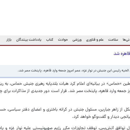
ی‌ها
سلامت
علم و فناوری
ورزشی
حوادث
کتاب
یادداشت بینندگان
بازار
اهره شد
حیه رئیس این جنبش در نوار غزه، عصر امروز جمعه وارد قاهره، پایتخت مصر شد.
ین «حماس» در بیانیه‌ای اعلام کرد هیات بلندپایه رهبری جنبش حماس، به ری
ز جمعه وارد قاهره، پایتخت مصر شد. قرار است دور جدیدی از مذاکرات برای چند
کل از زاهر جبارین، مسئول جنبش در کرانه باختری و اعضای دفتر سیاسی، حسا
انجی دیدار و گفت‌وگو خواهد کرد.
ول توافق آتش‌بس، توقف تجاوزات مکرر رژیم صهیونیستی علیه نوار غزه و یاف