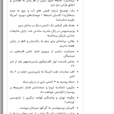
پزشکیان: جامعه امروز بیش از هر زمان به همدلی و
اخلاق قرآنی نیاز دارد
یک توضیح درباره قبض های آب و برق به مردم
بدهکارید/ کاسبان استعفا / موشک‌های دوربرد آمریکا
تقریبا تمام شد!
هدف قرار گرفتن یک کشتی دیگر در ساحل یمن
وینیسیوس در رئال مادرید ماندنی شد؛ پایان شایعات
جدایی بازیکن پرحاشیه
بقائی: برنامه‌ای برای سفر به پاکستان و قطر در پایان
هفته نداریم
عصبانیت ترامپ از پیروزی نامزد حامی فلسطین در
میشیگان
پخش قسمت اول گفت‌وگوی رئیس‌جمهور بعد از خبر
۲۲
افت صادرات نفت آمریکا به پایین‌ترین حجم در ۸ ماه
اخیر
حمله روسیه به ۳ کشتی باری در دریای سیاه
مکرون: اتحادیه اروپا و متحدانش فشار تحریم‌ها بر
روسیه را افزایش خواهند داد
چگونه تهران و واشنگتن قواعد درگیری را بازنویسی
کرده‌اند؟
کاپیتان پرسپولیس به گل‌گهر سیرجان پیوست
وزارت خزانه‌داری آمریکا بخشی از تحریم‌های مرتبط با