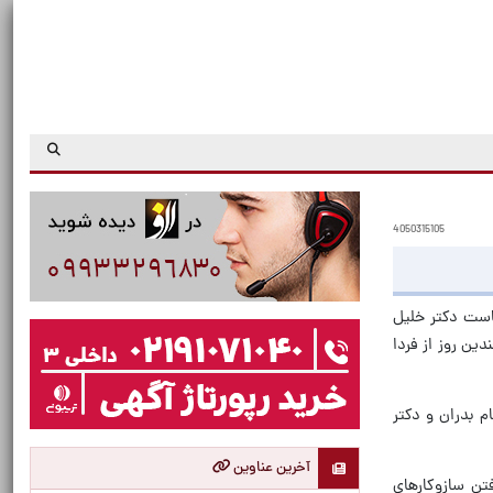
4050315105
است دکتر خلیل
ین روز از فردا
م بدران و دکتر
آخرین عناوین
تن سازوکارهای