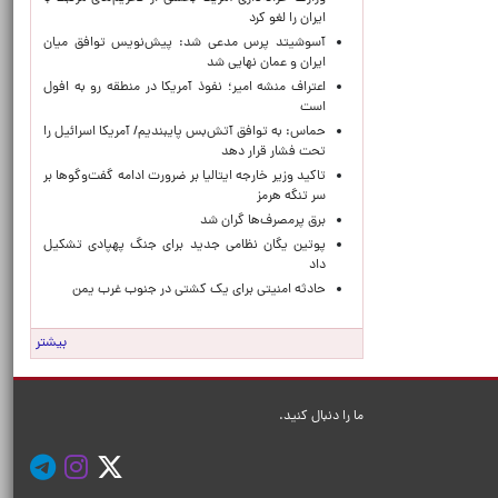
ایران را لغو کرد
آسوشیتد پرس مدعی شد: پیش‌نویس توافق میان
ایران و عمان نهایی شد
اعتراف منشه امیر؛ نفوذ آمریکا در منطقه رو به افول
است
حماس: به توافق آتش‌بس پایبندیم/ آمریکا اسرائیل را
تحت فشار قرار دهد
تاکید وزیر خارجه ایتالیا بر ضرورت ادامه گفت‌وگوها بر
سر تنگه هرمز
برق پرمصرف‌ها گران شد
پوتین یگان نظامی جدید برای جنگ پهپادی تشکیل
داد
حادثه امنیتی برای یک کشتی در جنوب غرب یمن
بیشتر
ما را دنبال کنید.