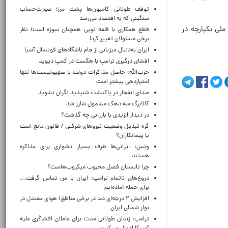
توقف طولانی کامیون‌ها پشت مرز؛ صورت‌حساب
سنگینی که به اقتصاد می‌رسد
ملی یکپارچه در
قطع همکاری با قلعه نویی همچنان سوژه است/ نظر
برخی مسئولان تغییر کرد!
ایران به‌دنبال میزبانی از جام باشگاه‌های فوتسال آسیا
افشای درگیری ترامپ با هگست در کمپ دیوید
حزب‌الله: حاصل مذاکرات دولت با صهیونیست‌ها تنها
امتیازدهی‌ بیشتر است
صدای انفجار در پاکدشت شنیدید نگران نشوید
کالابرگ سه دهک مشمول شارز شد
در دیدار الزیدی با بارزانی چه گذشت؟
گره تبدیل وضعیت نیروهای شرکتی / قانون مانع است
یا پیمانکاران؟
ونس: ایرانی‌ها طرف بسیار دشواری برای مذاکره
هستند
چرا تابستان فصل محبوب میکروب‌هاست؟
دروغ‌های ناتمام ترامپ: ایران با من تماس گرفت...
برای حمله آماده‌ایم
افزایش ۲ درجه‌ای دما در برخی مناطق/ هوای معتدل در
نوار شمالی ایران
ترامپ: زندان طولانی مدت برای عاملان افشاگری‌ علیه