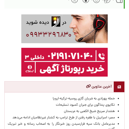
آخرین عناوین
حمله پهپادی به شریان گازی روسیه-ترکیه-اروپا
تکاپوی پنتاگون برای جبران کمبود تسلیحات
هشدار صریح شیخ الکعبی به عربستان
مصر: اسراییل با طفره رفتن از طرح ترامپ به کشتار غیرنظامیان ادامه می‌دهد
مدیرعامل بانک سپه فرارسیدن روز خبرنگار را به اصحاب رسانه و خبر تبریک