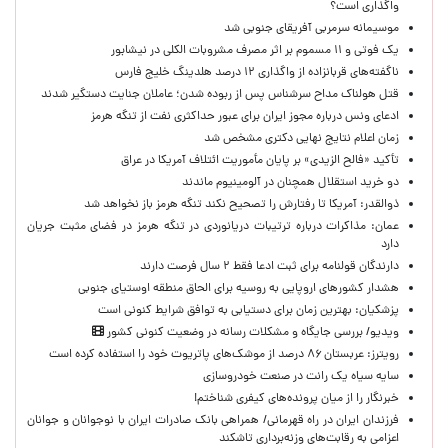
واگذاری است؟
موسیمانه سرمربی آفریقای جنوبی شد
یک فوتی و ۱۱ مسموم بر اثر مصرف مشروبات الکلی در نیشابور
ناگفته‌های قربانزاده از واگذاری ۱۲ درصد هلدینگ خلیج فارس
قتل هولناک مداح سرشناس پس از ربوده شدن؛ عاملان جنایت دستگیر شدند
ادعای ونس درباره مجوز ایران برای عبور حداکثری نفت از تنگه هرمز
زمان اعلام نتایج نهایی دکتری مشخص شد
تأکید «فالح الزیدی» بر پایان مأموریت ائتلاف آمریکا در عراق
دو خرید استقلال همچنان در آلومینیوم ماندند
ذوالقدر: آمریکا تا رفتارش را تصحیح نکند تنگه هرمز باز نخواهد شد
عمان: مذاکرات درباره ترتیبات دریانوردی در تنگه هرمز در فضای مثبت جریان
دارد
دارندگان قولنامه برای ثبت ادعا فقط ۲ سال فرصت دارند
هشدار کشورهای اروپایی به روسیه برای الحاق منطقه اوستیای جنوبی
پزشکیان‌: بهترین زمان برای دستیابی به توافق شرایط کنونی است
ویدیو/ بررسی جایگاه و مشکلات رسانه در وضعیت کنونی کشور
رویترز: عربستان ۸۶ درصد از موشک‌های پاتریوت خود را استفاده کرده است
سایه سیاه یک رانت در صنعت خودروسازی
خبرنگار را از میان پرونده‌های کیفری شناختم!
​فرزندان ایران در راه قهرمانی/ همراهی بانک صادرات ایران با نوجوانان و جوانان
اعزامی به رقابت‌های وزنه‌برداری تاشکند