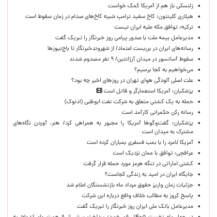
زلنسکی باز هم از آمریکا کمک خواست
هیلاری کلینتون: کاخ سفید ترامپ شبیه کاخ‌های صدام در زمان سقوط است
ترکیه: توافق مکه علیه ایران نیست
مدیرعامل بیمه ملت با صدور پیامی روز خبرنگار را تبریک گفت
رسانه‌های ایران در بن‌بست اعتماد/ از شهروندخبرنگار تا باج‌نیوزها
سقوط آسانسور در میدان آرژانتین/ ۹ نفر مصدوم شدند
می‌خواهیم به کجا برسیم؟
علت اصلی آلودگی هوای تهران در روزهای اخیر چه بود؟
پزشکیان: آمریکا استعمارگر و قاتل است
حمله به یک کشتی متعلق به شرکت نفت ابوظبی (ادنوک)
رسانه رکن حکمرانی کارآمد است
پزشکیان: گفت‌وگوها آمریکا را مجبور به همراهی کرد/ هنر، آوردن نگاه‌های
مشترک به میدان است
آمریکا لامرد را با بمب فسفری بمباران کرده است
عراقچی: توافق با عمان نزدیک است
کشتی اماراتی در تنگه هرمز مورد حمله قرار گرفت
جایگاه ایران در امید به زندگی کجاست؟
جزئیات زمان واریز حقوق مرداد ماه بازنشستگان اعلام شد
پاسخ کروز به مطالب خلاف واقع درباره این شرکت
مدیرعامل بانک ملی ایران روز خبرنگار را تبریک گفت