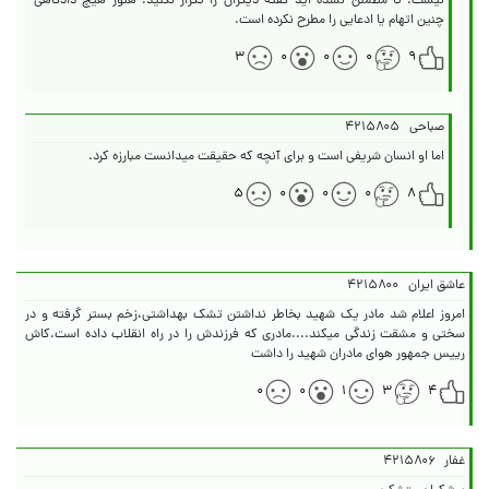
نیست. تا مطمئن نشده اید گفته دیگران را تکرار نکنید. هنوز هیچ دادگاهی
چنین اتهام یا ادعایی را مطرح نکرده است.
۳
۰
۰
۰
۹
صباحی
۴۲۱۵۸۰۵
اما او انسان شریفی است و برای آنچه که حقیقت میدانست مبارزه کرد.
۵
۰
۰
۰
۸
عاشق ایران
۴۲۱۵۸۰۰
امروز اعلام شد مادر یک شهید بخاطر نداشتن تشک بهداشتی،زخم بستر گرفته و در
سختی و مشقت زندگی میکند....مادری که فرزندش را در راه انقلاب داده است.کاش
رییس جمهور هوای مادران شهید را داشت
۰
۰
۱
۳
۴
غفار
۴۲۱۵۸۰۶