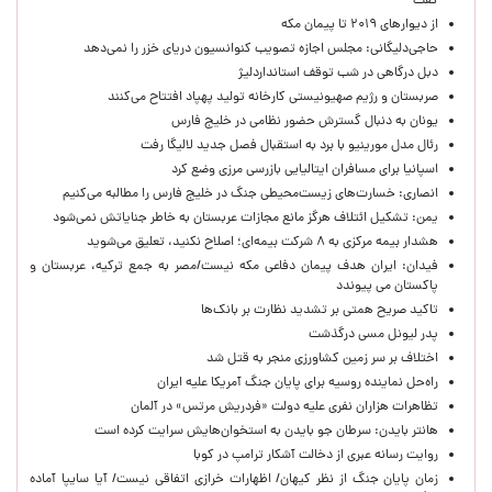
گفت
از دیوارهای ۲۰۱۹ تا پیمان مکه
حاجی‌دلیگانی: مجلس اجازه تصویب کنوانسیون دریای خزر را نمی‌دهد
دبل درگاهی در شب توقف استانداردلیژ
صربستان و رژیم صهیونیستی کارخانه تولید پهپاد افتتاح می‌کنند
یونان به دنبال گسترش حضور نظامی در خلیج فارس
رئال مدل مورینیو با برد به استقبال فصل جدید لالیگا رفت
اسپانیا برای مسافران ایتالیایی بازرسی مرزی وضع کرد
انصاری: خسارت‌های زیست‌محیطی جنگ در خلیج فارس را مطالبه‌ می‌کنیم
یمن: تشکیل ائتلاف هرگز مانع مجازات عربستان به خاطر جنایاتش نمی‌شود
هشدار بیمه مرکزی به ۸ شرکت بیمه‌ای؛ اصلاح نکنید، تعلیق می‌شوید
فیدان: ایران هدف پیمان دفاعی مکه نیست/مصر به جمع ترکیه، عربستان و
پاکستان می پیوندد
تاکید صریح همتی بر تشدید نظارت بر بانک‌ها
پدر لیونل مسی درگذشت
اختلاف بر سر زمین کشاورزی منجر به قتل شد
راه‌حل نماینده روسیه برای پایان جنگ آمریکا علیه ایران
تظاهرات هزاران نفری علیه دولت «فردریش مرتس» در آلمان
هانتر بایدن: سرطان جو بایدن به استخوان‌هایش سرایت کرده است
روایت رسانه عبری از دخالت آشکار ترامپ در کوبا
زمان پایان جنگ از نظر کیهان/ اظهارات خرازی اتفاقی نیست/ آیا سایپا آماده