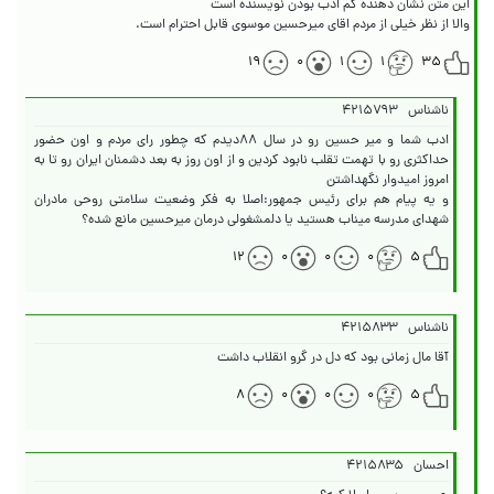
والا از نظر خیلی از مردم اقای میرحسین موسوی قابل احترام است.
۱۹
۰
۱
۱
۳۵
ناشناس
۴۲۱۵۷۹۳
ادب شما و میر حسین رو در سال ۸۸دیدم که چطور رای مردم و اون حضور
حداکثری رو‌ با تهمت تقلب نابود کردین و از اون روز به بعد دشمنان ایران رو تا به
و یه پیام هم برای رئیس جمهور:اصلا به فکر وضعیت سلامتی روحی مادران
شهدای مدرسه میناب هستید یا دلمشغولی درمان میرحسین مانع شده؟
۱۲
۰
۰
۰
۵
ناشناس
۴۲۱۵۸۳۳
آقا مال زمانی بود که دل در گرو انقلاب داشت
۸
۰
۰
۰
۵
احسان
۴۲۱۵۸۳۵