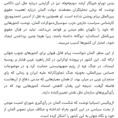
ینس توراو خبرنگار ارشد دویچه‌وله، نیز در گزارشی درباره علل این ناکامی
نوشت که برخی تحلیلگران معتقدند دولت آلمان درباره اهمیت حقوق
بین‌الملل پیام روشنی نداده است. او همچنین به نقل از آدیس احمدوویچ،
کارشناس سیاست خارجی حزب سوسیال‌دموکرات آلمان، نوشت کشورهایی
که خود را نگهبان نظم مبتنی بر قواعد می‌دانند، نباید در قبال حقوق
بین‌الملل استاندارد دوگانه داشته باشند، زیرا هرجا چنین برداشتی ایجاد
شود، اعتبار آن کشورها آسیب می‌بیند.
از این منظر، آلمان نتوانست پیام قابل قبولی برای کشورهای جنوب جهانی
ارائه کند. این کشور در پرونده اوکراین در کنار راهبرد غربی فشار بر روسیه
ایستاد، در جنگ غزه از رژیم صهیونیستی حمایت کرد و در موضوعات
حساس بین‌المللی، به‌ویژه جنگ تجاوزکارانه علیه ایران و زمانی که پای
متحدان غربی در میان بود، از همان معیارهایی که مدعی دفاع از آن‌هاست
فاصله گرفت. نتیجه این رفتار، کاهش اعتماد کشورهایی بود که در
رأی‌گیری‌های سازمان ملل نقش تعیین‌کننده دارند.
ال‌پائیس اسپانیا نوشت که شکست آلمان در رأی‌گیری شورای امنیت موجی
از بحث سیاسی در این کشور به‌راه انداخته و شکاف میان تصویر آلمان از
خود و نگاه جهان به این کشور را آشکار کرده است.