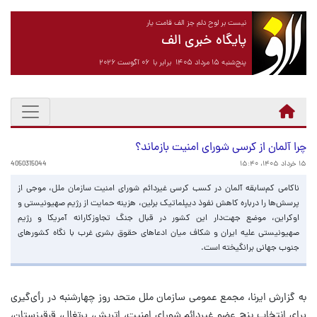
نیست بر لوح دلم جز الف قامت یار
پایگاه خبری الف
پنج‌شنبه ۱۵ مرداد ۱۴۰۵ برابر با ۰۶ آگوست ۲۰۲۶
چرا آلمان از کرسی شورای امنیت بازماند؟
۱۵ خرداد ۱۴۰۵، ۱۵:۴۰
4050315044
ناکامی کم‌سابقه آلمان در کسب کرسی غیردائم شورای امنیت سازمان ملل، موجی از
پرسش‌ها را درباره کاهش نفوذ دیپلماتیک برلین، هزینه حمایت از رژیم صهیونیستی و
اوکراین، موضع جهت‌دار این کشور در قبال جنگ تجاوزکارانه آمریکا و رژیم
صهیونیستی علیه ایران و شکاف میان ادعاهای حقوق‌ بشری غرب با نگاه کشورهای
جنوب جهانی برانگیخته است.
به گزارش ایرنا، مجمع عمومی سازمان ملل متحد روز چهارشنبه در رأی‌گیری
برای انتخاب پنج عضو غیردائم شورای امنیت، اتریش، پرتغال، قرقیزستان،