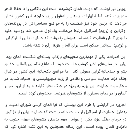
رویترز نیز نوشت که دولت آلمان کوشیده است این ناکامی را با حفظ ظاهر
مدیریت کند، اما اظهارات یوهان وادفول وزیر خارجه این کشور نشان
می‌دهد که برلین خود نیز شکست را به مواضع سیاسی‌اش در پرونده‌های
اوکراین و (رژیم) اسرائیل مرتبط می‌داند. وادفول مدعی شد روسیه علیه
نامزدی آلمان فعالیت کرده، اما هم‌زمان پذیرفت که حمایت برلین از اوکراین
و (رژیم) اسرائیل ممکن است برای آلمان هزینه رأی داشته باشد.
این اعتراف، یکی از مهم‌ترین محورهای بازتاب رسانه‌ای شکست آلمان بود.
برلین در سال‌های اخیر کوشیده است خود را مدافع نظم بین‌المللی، حقوق
بشر و چندجانبه‌گرایی معرفی کند، اما مواضع یک‌جانبه این کشور در قبال
جنگ غزه، حمایت سیاسی و نظامی از رژیم صهیونیستی و احتیاط شدید در
محکومیت جنایات این رژیم به ویژه در جنگ تجاوزکارانه علیه ایران، تصویر
آلمان را در میان بسیاری از کشورهای غیرغربی مخدوش کرده است.
الجزیره در گزارشی با طرح این پرسش که آیا آلمان کرسی شورای امنیت را
به‌دلیل حمایت از اسرائیل از دست داد، نوشت که حمایت برلین از تل‌آویو
در جریان جنگ غزه، یکی از عوامل مهم بدبینی کشورهای جهان جنوب به
نامزدی آلمان بوده است. این رسانه همچنین به این نکته اشاره کرد که