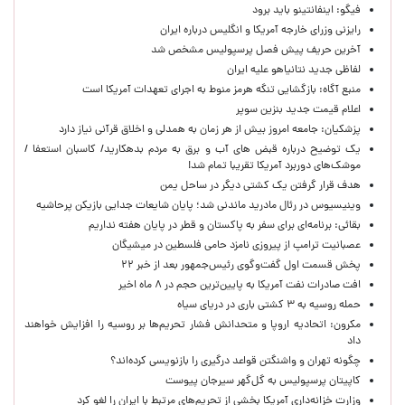
فیگو: اینفانتینو باید برود
رایزنی وزرای خارجه آمریکا و انگلیس درباره ایران
آخرین حریف پیش فصل پرسپولیس مشخص شد
لفاظی جدید نتانیاهو علیه ایران
منبع آگاه: بازگشایی تنگه هرمز منوط به اجرای تعهدات آمریکا است
اعلام قیمت جدید بنزین سوپر
پزشکیان: جامعه امروز بیش از هر زمان به همدلی و اخلاق قرآنی نیاز دارد
یک توضیح درباره قبض های آب و برق به مردم بدهکارید/ کاسبان استعفا /
موشک‌های دوربرد آمریکا تقریبا تمام شد!
هدف قرار گرفتن یک کشتی دیگر در ساحل یمن
وینیسیوس در رئال مادرید ماندنی شد؛ پایان شایعات جدایی بازیکن پرحاشیه
بقائی: برنامه‌ای برای سفر به پاکستان و قطر در پایان هفته نداریم
عصبانیت ترامپ از پیروزی نامزد حامی فلسطین در میشیگان
پخش قسمت اول گفت‌وگوی رئیس‌جمهور بعد از خبر ۲۲
افت صادرات نفت آمریکا به پایین‌ترین حجم در ۸ ماه اخیر
حمله روسیه به ۳ کشتی باری در دریای سیاه
مکرون: اتحادیه اروپا و متحدانش فشار تحریم‌ها بر روسیه را افزایش خواهند
داد
چگونه تهران و واشنگتن قواعد درگیری را بازنویسی کرده‌اند؟
کاپیتان پرسپولیس به گل‌گهر سیرجان پیوست
وزارت خزانه‌داری آمریکا بخشی از تحریم‌های مرتبط با ایران را لغو کرد