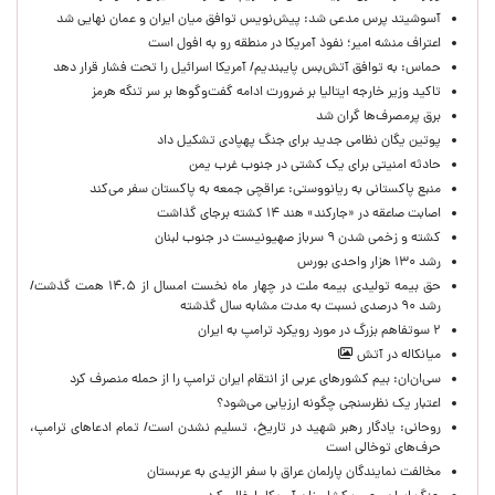
آسوشیتد پرس مدعی شد: پیش‌نویس توافق میان ایران و عمان نهایی شد
اعتراف منشه امیر؛ نفوذ آمریکا در منطقه رو به افول است
حماس: به توافق آتش‌بس پایبندیم/ آمریکا اسرائیل را تحت فشار قرار دهد
تاکید وزیر خارجه ایتالیا بر ضرورت ادامه گفت‌وگوها بر سر تنگه هرمز
برق پرمصرف‌ها گران شد
پوتین یگان نظامی جدید برای جنگ پهپادی تشکیل داد
حادثه امنیتی برای یک کشتی در جنوب غرب یمن
منبع پاکستانی به ریانووستی: عراقچی جمعه به پاکستان سفر می‌کند
اصابت صاعقه در «جارکند» هند ۱۴ کشته برجای گذاشت
کشته و زخمی شدن ۹ سرباز صهیونیست در جنوب لبنان
رشد ۱۳۰ هزار واحدی بورس
حق بیمه تولیدی بیمه ملت در چهار ماه نخست امسال از ۱۴.۵ همت گذشت/
رشد ۹۰ درصدی نسبت به مدت مشابه سال گذشته
۲ سوتفاهم بزرگ در مورد رویکرد ترامپ به ایران
میانکاله در آتش
سی‌ان‌ان: بیم کشورهای عربی از انتقام ایران ترامپ را از حمله منصرف کرد
اعتبار یک نظرسنجی چگونه ارزیابی می‌شود؟
روحانی: یادگار رهبر شهید در تاریخ، تسلیم نشدن است/ تمام ادعاهای ترامپ،
حرف‌های توخالی است
مخالفت نمایندگان پارلمان عراق با سفر الزیدی به عربستان