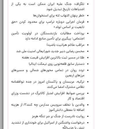
تلگراف: جنگ علیه ایران ممکن است به یکی از
اشتباهات تاریخ تبدیل شود
خطر پنهان التهاب لثه برای استخوان‌ها
فرمان اجرایی دوباره ترامپ برای محدود کردن «حق
تابعیت بر اساس تولد»
پرداخت مطالبات بازنشستگان در اولویت تأمین
اجتماعی؛ پیگیری برای تأمین منابع ادامه دارد
مراقب علائم هپاتیت باشید!
محسن رضایی دبیر جدید شورایعالی امنیت ملی شد
طلا در مسیر ثبت بالاترین افزایش قیمت هفته
دستیار سابق قلعه‌نویی روی نیمکت ایتالیا
تردد روان در تمامی محورهای شمالی و مسیرهای
مرزهای اربعین
ترکیه، عربستان و پاکستان امروز در جده توافقنامه
نظامی مشترک امضا می‌کنند
بررسی ضوابط افزایش اعتبار کالابرگ در نشست وزرای
اقتصاد و کار
والدین با تخلف سرویس مدارس چه کنند؟/ از هزینه
اضافه تا معطلی دانش‌آموز
روایت نادرست از جنگ بر سَر تنگه هرمز
درخواست واشنگتن از اسرائیل برای خودداری از تشدید
تنش با حزب‌الله