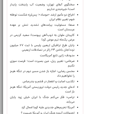
سخنگوی آبفای تهران: وضعیت آب پایتخت پایدار
است/ جیره‌بندی نداریم
اخراج دو مأمور ارشد «موساد»؛ پس‌لرزه شکست توطئه
شوم تغییر نظام ایران
صنعا: مسئولیت پیامدهای تشدید تنش بر عهده
عربستان است
کاپیتان ملوان به ذوب‌آهن پیوست/ سعید کریمی در
عرض یک‌ماه تیم عوض کرد!
پایان طرح ترافیکی اربعین پلیس با ثبت ۶۷ میلیون
تردد/جان باختن ۲۴ زائر در تصادفات اربعینی
مدودف: ژاپن تابع آمریکاست
ضرغامی: تغییر ریل، عین بصیرت است؛ فرصت سوزی
نکنیم
محسن رضایی: اجازه باز شدن مسیر دوم در تنگه هرمز
را نخواهیم داد
تکذیب اصابت و انفجار در قشم و بندرعباس
ادعای جدید رئیس دولت تروریستی آمریکا: تنگه هرمز
باز است
ترامپ: فکر می‌کنم جنگ با ایران خیلی زود پایان
می‌یابد
آمریکا تحریم‌های جدیدی علیه کوبا اعمال کرد
احتمالات آینده جنگ ایران و آمریکا چیست ؟