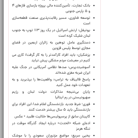
بانک تجارت، تأمین‌کننده مالی پروژه بازسازی فازهای ۴
و ۵ پارس جنوبی
توسعه فناوری، مسیر رقابت‌پذیری صنعت قطعه‌سازی
است
یونیفل: ارتش اسرائیل در یک روز ۱۱۳ توپ به جنوب
لبنان شلیک کرده است
دستگیری عامل توهین به زائران اربعین در فضای
مجازی توسط پلیس قزوین
پزشکیان: باید افراد کارآمدتر را به کار گرفت/ کاری می
کنیم در معیشت مردم مشکلی پیش نیاید
آسوشیتدپرس: صدها نظامی آمریکایی در جنگ علیه
ایران ضربه مغزی شده‌اند
پاسخ قالیباف به ترامپ: واقعیت‌ها را بپذیرید و به
تعهدات خود عمل کنید
پایان بی‌نتیجه مذاکرات دولت لبنان و رژیم
صهیونیستی در رم ایتالیا
فوری؛ شرط جدید بازنشستگی اعلام شد/ این افراد برای
بازنشستگی باید ۵ سال بیشتر خدمت کنند
کاپیتان سابق از پرسپولیسی‌ها حلالیت طلبید + عکس
ادعای شبکه «الحدث» درباره ایجاد گذرگاه موقت در
تنگه هرمز
یحیی سریع: مواضع مزدوران سعودی را با موشک