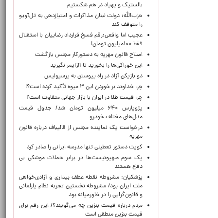
بالستیک و پهپاد در هم شکستیم
حزب‌الله: دولت لبنان مذاکرات و امتیازدهی به تل‌آویو
را متوقف کند
عجیب اما واقعی:رقم فسخ قرارداد رضاییان با استقلال
فقط ۱۰۰میلیون تومان!
اصلاح قانون مهریه به دستورکار مجلس بازگشت
این خوراکی‌ها را بخورید تا آلزایمر نگیرید
دو بازیکن آزاد در راه پیوستن به پرسپولیس
چرا خداوند بر خوردن این ۳ میوه تأکید کرده است؟!
چرا قیمت طلا در ایران با بازار جهانی متفاوت است؟
پژوپارس ۶۴۰ میلیون تومان شد/ جدول قیمت
مدل‌های مختلف خودرو
درخواست یک نماینده مجلس از قالیباف درباره قانون
مهریه
کویت دستور تعطیلی تنها مدرسه ایرانی را صادر کرد
یک‌ سوم صهیونیست‌ها در برابر حملات موشکی بی
دفاع هستند
پزشکیان: مشروطه نقطه عطف بیداری و آزادی‌خواهی
ملت ایران بود/ مشروطه نخستین تجربه نظام پارلمانی
و قانون‌گرایی را در خاورمیانه بود
مردم درباره قیمت بنزین چه می‌گویند؟/ این رقم برای
قیمت بنزین منطقی است