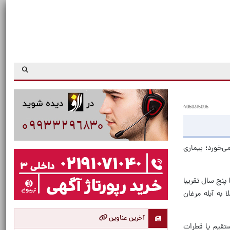
4050315095
ی‌خورد؛ بیماری
 پنج سال تقریبا
 حدود ۸۰ درصد افراد در کشور مبتلا به آبله مرغان
آخرین عناوین
ستقیم یا قطرات