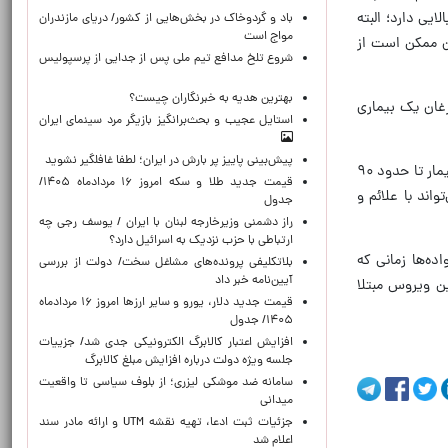
یی دارد؛ البته
باد و گردوخاک در بخش‌هایی از کشور/ دریای مازندران
مواج است
ان ممکن است از
شروع تلخ مدافع تیم ملی پس از جدایی از پرسپولیس
بهترین هدیه به خبرنگاران چیست؟
رغان یک بیماری
استایل عجیب و بحث‌برانگیز بازیگر مرد سینمای ایران
پیش‌بینی پاییز پر بارش در ایران؛ لطفا غافلگیر نشوید
افرادی که تاکنون واکسن آبله‌مرغان دریافت نکرده‌اند یا سابقه ابتلا به این بیماری را ندارند، در صورت قرار گرفتن در کنار فرد بیمار تا حدود ۹۰
قیمت جدید طلا و سکه امروز ۱۶ مردادماه ۱۴۰۵/
واند با علائم و
جدول
راز دشمنی وزیرخارجه لبنان با ایران / یوسف رجی چه
ارتباطی با حزب نزدیک به اسرائیل دارد؟
ده‌ها زمانی که
بلاتکلیفی پرونده‌های مشاغل سخت/ دولت از بررسی
آیین‌نامه خبر داد
ین ویروس مبتلا
قیمت جدید دلار، یورو و سایر ارزها امروز ۱۶ مردادماه
۱۴۰۵/ جدول
افزایش اعتبار کالابرگ الکترونیکی جدی شد/ جزییات
جلسه ویژه دولت درباره افزایش مبلغ کالابرگ
سامانه ضد موشکی لیزری؛ از بلوف سیاسی تا واقعیت
میدانی
جزئیات ثبت ادعا، تهیه نقشه UTM و ارائه مادر سند
اعلام شد