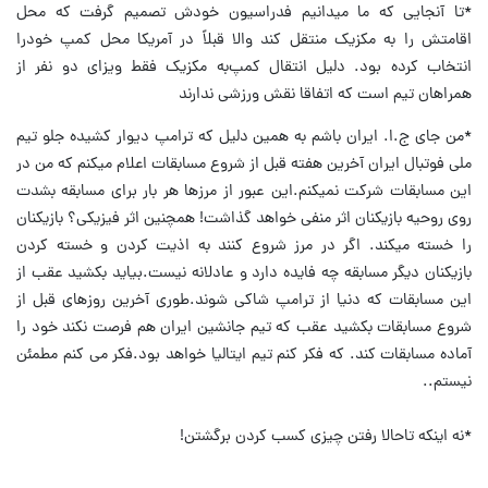
*تا آنجایی که ما میدانیم فدراسیون خودش تصمیم گرفت که محل
اقامتش را به مکزیک منتقل کند والا قبلاً در آمریکا محل کمپ خودرا
انتخاب کرده بود. دلیل انتقال کمپ‌به مکزیک فقط ویزای دو نفر از
همراهان تیم است که اتفاقا نقش ورزشی ندارند
*من جای ج.ا. ایران باشم به همین دلیل که ترامپ دیوار کشیده جلو تیم
ملی فوتبال ایران آخرین هفته قبل از شروع مسابقات اعلام میکنم که من در
این مسابقات شرکت نمیکنم.این عبور از مرزها هر بار برای مسابقه بشدت
روی روحیه بازیکنان اثر منفی خواهد گذاشت! همچنین اثر فیزیکی؟ بازیکنان
را خسته میکند. اگر در مرز شروع کنند به اذیت کردن و خسته کردن
بازیکنان دیگر مسابقه چه فایده دارد و عادلانه نیست.بیاید بکشید عقب از
این مسابقات که دنیا از ترامپ شاکی شوند.طوری آخرین روزهای قبل از
شروع مسابقات بکشید عقب که تیم جانشین ایران هم فرصت نکند خود را
آماده مسابقات کند. که فکر کنم تیم ایتالیا خواهد بود.فکر می کنم مطمئن
نیستم..
*نه اینکه تاحالا رفتن چیزی کسب کردن برگشتن!