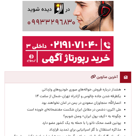
آخرین عناوین
هشدار درباره فروش حواله‌های صوری خودروهای وارداتی
یکطرفه شدن جاده چالوس و آزادراه تهران–شمال از ساعت ۱۴
انصارالله: متجاوزان سعودی در یمن در امان نخواهند بود
علی اکبری: دشمن در مقابل ایران شکست مفتضحانه‌ای خورده است
چگونه به «کیف پول ایران» وصل شویم؟
پوتین قصد محک ناتو را با حمله به یک کشور عضو دارد
مذاکره استقلال با گلر اسپانیایی برای تمدید قرارداد