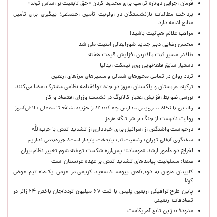
فرمان اجرایی دوباره ترامپ برای محدود کردن «حق تابعیت بر اساس تولد»
پرداخت مطالبات بازنشستگان در اولویت تأمین اجتماعی؛ پیگیری برای تأمین
منابع ادامه دارد
مراقب علائم هپاتیت باشید!
محسن رضایی دبیر جدید شورایعالی امنیت ملی شد
طلا در مسیر ثبت بالاترین افزایش قیمت هفته
دستیار سابق قلعه‌نویی روی نیمکت ایتالیا
تردد روان در تمامی محورهای شمالی و مسیرهای مرزهای اربعین
ترکیه، عربستان و پاکستان امروز در جده توافقنامه نظامی مشترک امضا می‌کنند
بررسی ضوابط افزایش اعتبار کالابرگ در نشست وزرای اقتصاد و کار
والدین با تخلف سرویس مدارس چه کنند؟/ از هزینه اضافه تا معطلی دانش‌آموز
روایت نادرست از جنگ بر سَر تنگه هرمز
درخواست واشنگتن از اسرائیل برای خودداری از تشدید تنش با حزب‌الله
سخنگوی آبفای تهران: وضعیت آب پایتخت پایدار است/ جیره‌بندی نداریم
اخراج دو مأمور ارشد «موساد»؛ پس‌لرزه شکست توطئه شوم تغییر نظام ایران
صنعا: مسئولیت پیامدهای تشدید تنش بر عهده عربستان است
کاپیتان ملوان به ذوب‌آهن پیوست/ سعید کریمی در عرض یک‌ماه تیم عوض
کرد!
پایان طرح ترافیکی اربعین پلیس با ثبت ۶۷ میلیون تردد/جان باختن ۲۴ زائر در
تصادفات اربعینی
مدودف: ژاپن تابع آمریکاست