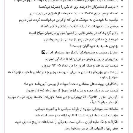
یک ماه، ۴ کودک قربانی حمله سگ‌ها در سنندج / چرا حوادث تکرار می‌شود؟
۲ درصد از مشترکان ۱۰ درصد برق خانگی را مصرف می‌کنند!
نسخه ترامپ برای ۲۰۲۸؛ حمایت محرمانه از نامزدی جی‌دی ونس
ترامپ: ما خودمان به موشک‌هایی که اوکراین درخواست کرده، نیاز داریم
موضع وزارت بهداشت درباره ظرفیت پزشکی کنکور ۱۴۰۵
باد و گردوخاک در بخش‌هایی از کشور/ دریای مازندران مواج است
شروع تلخ مدافع تیم ملی پس از جدایی از پرسپولیس
بهترین هدیه به خبرنگاران چیست؟
استایل عجیب و بحث‌برانگیز بازیگر مرد سینمای ایران
پیش‌بینی پاییز پر بارش در ایران؛ لطفا غافلگیر نشوید
قیمت جدید طلا و سکه امروز ۱۶ مردادماه ۱۴۰۵/ جدول
راز دشمنی وزیرخارجه لبنان با ایران / یوسف رجی چه ارتباطی با حزب نزدیک به
اسرائیل دارد؟
بلاتکلیفی پرونده‌های مشاغل سخت/ دولت از بررسی آیین‌نامه خبر داد
قیمت جدید دلار، یورو و سایر ارزها امروز ۱۶ مردادماه ۱۴۰۵/ جدول
افزایش اعتبار کالابرگ الکترونیکی جدی شد/ جزییات جلسه ویژه دولت درباره
افزایش مبلغ کالابرگ
سامانه ضد موشکی لیزری؛ از بلوف سیاسی تا واقعیت میدانی
جزئیات ثبت ادعا، تهیه نقشه UTM و ارائه مادر سند اعلام شد
تلگراف: جنگ علیه ایران ممکن است به یکی از اشتباهات تاریخ تبدیل شود
خطر پنهان التهاب لثه برای استخوان‌ها