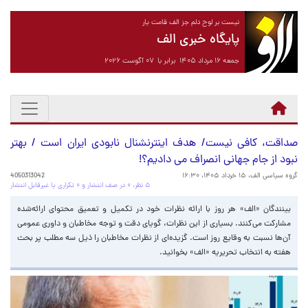
نیست بر لوح دلم جز الف قامت یار
پایگاه خبری الف
جمعه ۱۶ مرداد ۱۴۰۵ برابر با ۰۷ آگوست ۲۰۲۶
صداقت، کافی نیست/ هدف اینترنشنال نابودی ایران است / بهتر
نبود از جام جهانی انصراف می دادیم؟!
گروه سیاسی الف،
۱۵ خرداد ۱۴۰۵، ۱۶:۳۰
4050313042
۵ نظر، ۰ در صف انتشار و ۰ تکراری یا غیرقابل انتشار
بینندگان «الف» هر روز با ارائه نظرات خود در تکمیل و تعمیق محتوای ارائه‌شده
مشارکت می‌کنند. بسیاری از این نظرات، گویای دقت و توجه مخاطبان و داوری عمومی
آن‌ها نسبت به وقایع روز است. گزیده‌ای از نظرات مخاطبان را ذیل سه مطلب پر بحث
هفته به انتخاب تحریریه «الف» بخوانید.