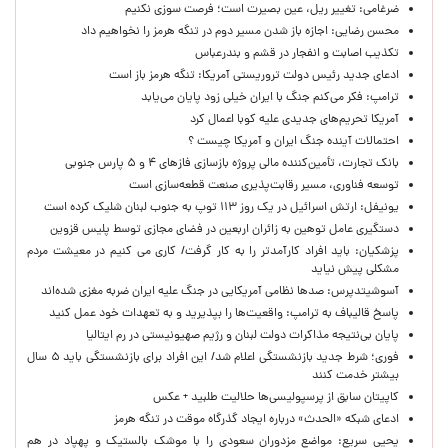
ضرغامی: تغییر ریل، عین بصیرت است؛ فرصت سوزی نکنیم
محسن رضایی: اجازه باز شدن مسیر دوم در تنگه هرمز را نخواهیم داد
تکذیب اصابت و انفجار در قشم و بندرعباس
ادعای جدید رئیس دولت تروریستی آمریکا: تنگه هرمز باز است
ترامپ: فکر می‌کنم جنگ با ایران خیلی زود پایان می‌یابد
آمریکا تحریم‌های جدیدی علیه کوبا اعمال کرد
احتمالات آینده جنگ ایران و آمریکا چیست ؟
بانک تجارت، تأمین‌کننده مالی پروژه بازسازی فازهای ۴ و ۵ پارس جنوبی
توسعه فناوری، مسیر رقابت‌پذیری صنعت قطعه‌سازی است
یونیفل: ارتش اسرائیل در یک روز ۱۱۳ توپ به جنوب لبنان شلیک کرده است
دستگیری عامل توهین به زائران اربعین در فضای مجازی توسط پلیس قزوین
پزشکیان: باید افراد کارآمدتر را به کار گرفت/ کاری می کنیم در معیشت مردم
مشکلی پیش نیاید
آسوشیتدپرس: صدها نظامی آمریکایی در جنگ علیه ایران ضربه مغزی شده‌اند
پاسخ قالیباف به ترامپ: واقعیت‌ها را بپذیرید و به تعهدات خود عمل کنید
پایان بی‌نتیجه مذاکرات دولت لبنان و رژیم صهیونیستی در رم ایتالیا
فوری؛ شرط جدید بازنشستگی اعلام شد/ این افراد برای بازنشستگی باید ۵ سال
بیشتر خدمت کنند
کاپیتان سابق از پرسپولیسی‌ها حلالیت طلبید + عکس
ادعای شبکه «الحدث» درباره ایجاد گذرگاه موقت در تنگه هرمز
یحیی سریع: مواضع مزدوران سعودی را با موشک بالستیک و پهپاد در هم