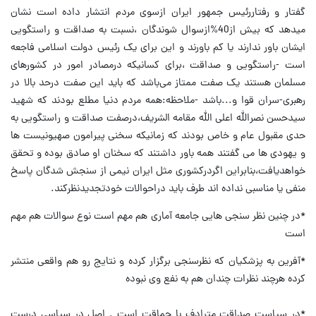
گفتار و رفتاررئیس جمهور ایران ازسوی مردم انتشار داده است نشان
میدهد که بیش از40%ازسوال شوندگان ،نسبت به صداقت و راستگویی
ایشان باور ندارند یا کم باورند و این برای یک رئیس دولت اسلامی فاجعه
است -راستگویی و صداقت ،برای کسانیکه درمصادر امور در کشورهای
مسلمان هستند یک صفت ممتاز می‌باشد که باید این صفت درحد بالا در
رهبری-سران قوا و...باشد -ملاحظه:همه مردم دنیا مطلع بودند که شهید
سیدحسن نصرالله اعلی الله مقامه الشریف،درصفت صداقت و راستگویی به
حدی مقبول عام و خاص بودند که زمانیکه سخنی پیرامون صهیونیست ها
و یهودی ها می گفتند همه باور داشتند که سخنان او صادق بوده و تحقق
خواهدیافت،بنابراین اگردرکشوری مثل ایران نیمی از سنجش شدگان پاسخ
منفی یا مناسبی نداده اند طرف باید دراحوالات خودتجدیدنظرکند.
*در چنین نظر سنجی هایی جامعه آماری هم مهم است نوع سوالات هم مهم
است
*آفرین به پزشکیان که نظرسنجی برگزار کرده و نتايج رو هم واقعی منتشر
کرده هرچند نظرات‌ چندان هم به نفع وی نبوده
*در سیاست صداقت مترادف با حماقت است‌ . اصل در سیاسی درست