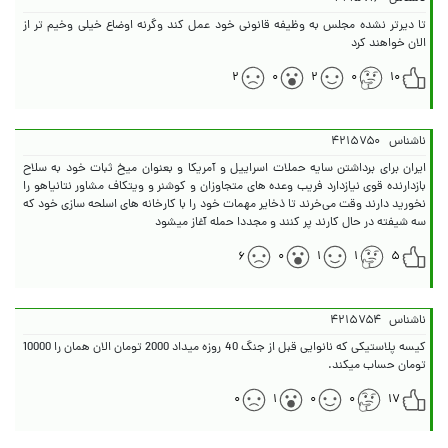
تا دیرتر نشده مجلس به وظیفه قانونی خود عمل کند وگرنه اوضاع خیلی وخیم تر از
الان خواهند کرد
۲
۰
۲
۰
۱۰
ناشناس
۴۲۱۵۷۵۰
ایران برای برداشتن سایه حملات اسراییل و آمریکا و بعنوان میخ ثبات خود به سلاح
بازدارنده قوی نیازدارد فریب وعده های متجاوزان و کوشنر و ویتکاف مشاور نتانیاهو را
نخورید دارند وقت می‌خرند تا ذخایر مهمات خود را با کارخانه های اسلحه سازی خود که
سه شیفته در حال کارند پر کنند و مجددا حمله آغاز میشود
۶
۰
۱
۱
۵
ناشناس
۴۲۱۵۷۵۴
کیسه پلاستیکی که نانوایی قبل از جنگ 40 روزه میداد 2000 تومان الان همان را 10000
تومان حساب میکند.
۰
۱
۰
۰
۱۷